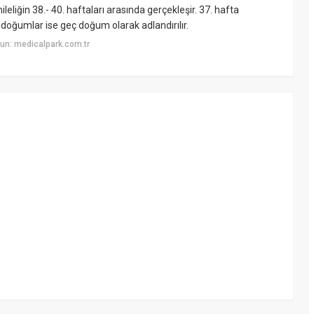
iğin 38.- 40. haftaları arasında gerçekleşir. 37. hafta
oğumlar ise geç doğum olarak adlandırılır.
un: medicalpark.com.tr