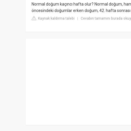
Normal doğum kaçıncı hafta olur? Normal doğum, hamilel
öncesindeki doğumlar erken doğum, 42. hafta sonrası d
Kaynak kaldırma talebi
Cevabın tamamını burada okuy
|