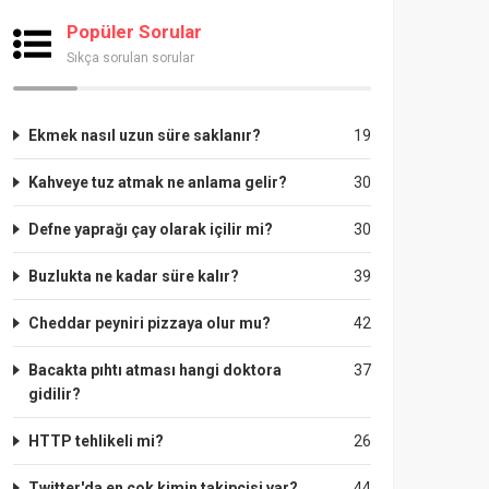
Popüler Sorular
Sıkça sorulan sorular
Ekmek nasıl uzun süre saklanır?
19
Kahveye tuz atmak ne anlama gelir?
30
Defne yaprağı çay olarak içilir mi?
30
Buzlukta ne kadar süre kalır?
39
Cheddar peyniri pizzaya olur mu?
42
Bacakta pıhtı atması hangi doktora
37
gidilir?
HTTP tehlikeli mi?
26
Twitter'da en çok kimin takipçisi var?
44