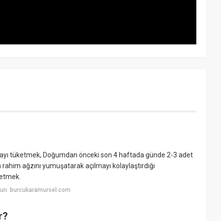
ayı tüketmek, Doğumdan önceki son 4 haftada günde 2-3 adet
ahim ağzını yumuşatarak açılmayı kolaylaştırdığı
ketmek.
yun: burcukaramursel.com
r?