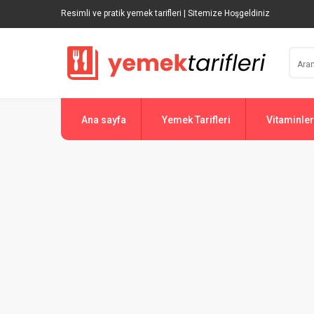
Resimli ve pratik yemek tarifleri | Sitemize Hoşgeldiniz
Ana sayfa
Yemek Tarifleri
Vitaminler