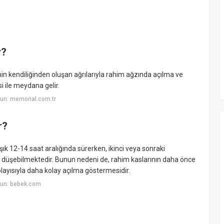
r?
nin kendiliğinden oluşan ağrılarıyla rahim ağzında açılma ve
 ile meydana gelir.
un: memorial.com.tr
r?
k 12-14 saat aralığında sürerken, ikinci veya sonraki
 düşebilmektedir. Bunun nedeni de, rahim kaslarının daha önce
yısıyla daha kolay açılma göstermesidir.
yun: bebek.com