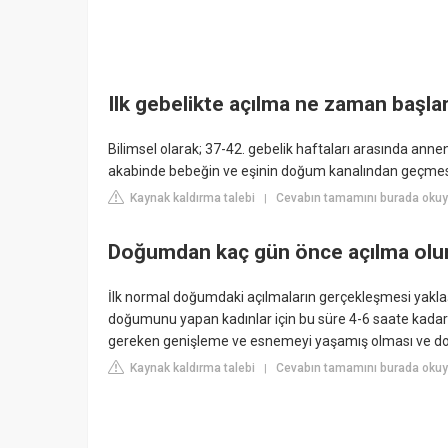
Ilk gebelikte açılma ne zaman başla
Bilimsel olarak; 37-42. gebelik haftaları arasında anne
akabinde bebeğin ve eşinin doğum kanalından geçmesi
Kaynak kaldırma talebi
Cevabın tamamını burada okuy
|
Doğumdan kaç gün önce açılma olu
İlk normal doğumdaki açılmaların gerçekleşmesi yaklaşı
doğumunu yapan kadınlar için bu süre 4-6 saate kadar
gereken genişleme ve esnemeyi yaşamış olması ve dola
Kaynak kaldırma talebi
Cevabın tamamını burada oku
|