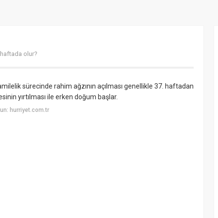
 haftada olur?
milelik sürecinde rahim ağzının açılması genellikle 37. haftadan
sinin yırtılması ile erken doğum başlar.
n: hurriyet.com.tr