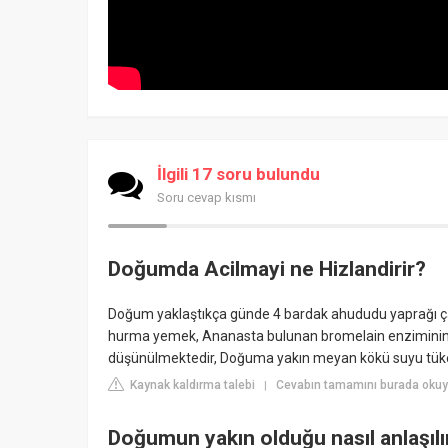
İlgili 17 soru bulundu
Soru cevap kısmı
Doğumda Acilmayi ne Hizlandirir?
Doğum yaklaştıkça günde 4 bardak ahududu yaprağı ç
hurma yemek, Ananasta bulunan bromelain enziminin r
düşünülmektedir, Doğuma yakın meyan kökü suyu tü
Kaynak kaldırma talebi
Cevabın tamamını burada oku
|
Doğumun yakın olduğu nasıl anlaşılı