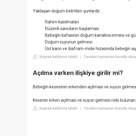
Yaklaşan doğum belirtileri şunlardır:
Rahim kasılmaları
Düzenli sancıların başlaması
Bebeğin kafasının doğum kanalına inmesi ve güçl
Doğum suyunun gelmesi.
Üst karın ve diafram-mide hizasında bebeğin aş
Kaynak kaldırma talebi
Cevabın tamamını burada okuy
|
Açılma varken ilişkiye girilir mi?
Bebeğin kesesinin erkenden açılması ve suyun gelmes
Kesenin erken açılması ve suyun gelmesi riski bulunan ge
Kaynak kaldırma talebi
Cevabın tamamını burada okuyu
|