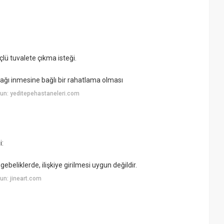
ü tuvalete çıkma isteği.
ağı inmesine bağlı bir rahatlama olması
un: yeditepehastaneleri.com
i:
beliklerde, ilişkiye girilmesi uygun değildir.
n: jineart.com