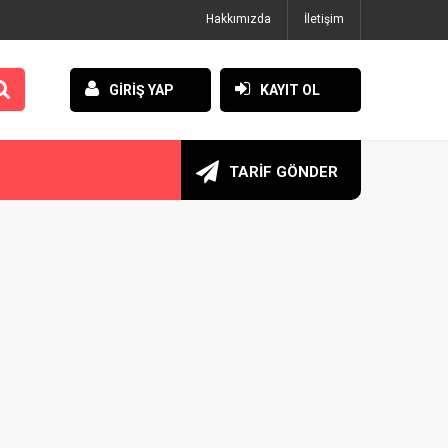
Hakkımızda
İletişim
GİRİŞ YAP
KAYIT OL
TARİF GÖNDER