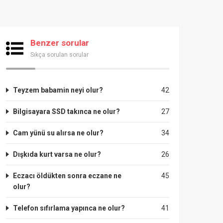
Benzer sorular
Sıkça sorulan sorular
Teyzem babamin neyi olur?
42
Bilgisayara SSD takınca ne olur?
27
Cam yünü su alırsa ne olur?
34
Dışkıda kurt varsa ne olur?
26
Eczacı öldükten sonra eczane ne
45
olur?
Telefon sıfırlama yapınca ne olur?
41