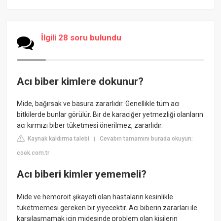
İlgili 28 soru bulundu
Acı biber kimlere dokunur?
Mide, bağırsak ve basura zararlıdır. Genellikle tüm acı
bitkilerde bunlar görülür. Bir de karaciğer yetmezliği olanların
acı kırmızı biber tüketmesi önerilmez, zararlıdır.
Kaynak kaldırma talebi
Cevabın tamamını burada okuyun:
|
cook.com.tr
Acı biberi kimler yememeli?
Mide ve hemoroit şikayeti olan hastaların kesinlikle
tüketmemesi gereken bir yiyecektir. Acı biberin zararları ile
karşılaşmamak için midesinde problem olan kişilerin