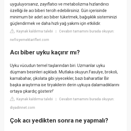
uyguluyorsanız, zayıflatıcı ve metabolizma hızlandırıcı
özelliği ile acı biberi tercih edebilirsiniz. Gün içerisinde
minimum bir adet acı biber tüketmek, bağışıklık sisteminizi
güçlendirmek ve daha hızlı yağ yakımı için etkilidir.
Kaynak kaldırma talebi
Cevabın tamamını burada okuyun:
|
nefisyemektarifleri.com
Acı biber uyku kaçırır mı?
Uyku vücudun temel taşlarından biri. Uzmanlar uyku
düşmanı besinleri açıkladı. Mutlaka okuyun.Fasulye, brokoli,
karnabahar, çikolata gibi yiyecekler, bazı baharatlar Bir
başka araştırma ise tiryakilerin derin uykuya dalamadıklarını
ortaya çıkardıç gösterir!'
Kaynak kaldırma talebi
Cevabın tamamını burada okuyun:
|
diyadinnet.com
Çok acı yedikten sonra ne yapmalı?