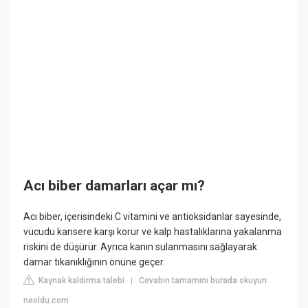
Acı biber damarları açar mı?
Acı biber, içerisindeki C vitamini ve antioksidanlar sayesinde,
vücudu kansere karşı korur ve kalp hastalıklarına yakalanma
riskini de düşürür. Ayrıca kanın sulanmasını sağlayarak
damar tıkanıklığının önüne geçer.
Kaynak kaldırma talebi
Cevabın tamamını burada okuyun:
|
neoldu.com