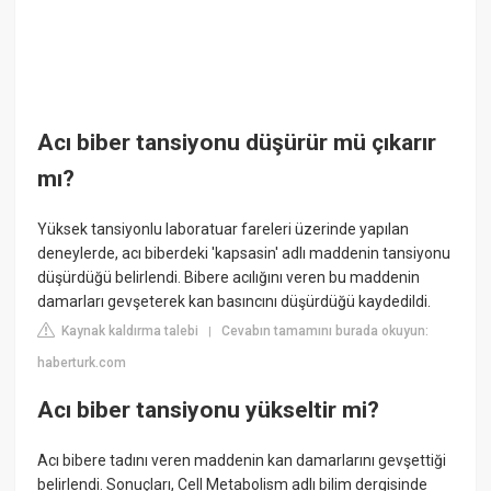
Acı biber tansiyonu düşürür mü çıkarır
mı?
Yüksek tansiyonlu laboratuar fareleri üzerinde yapılan
deneylerde, acı biberdeki 'kapsasin' adlı maddenin tansiyonu
düşürdüğü belirlendi. Bibere acılığını veren bu maddenin
damarları gevşeterek kan basıncını düşürdüğü kaydedildi.
Kaynak kaldırma talebi
Cevabın tamamını burada okuyun:
|
haberturk.com
Acı biber tansiyonu yükseltir mi?
Acı bibere tadını veren maddenin kan damarlarını gevşettiği
belirlendi. Sonuçları, Cell Metabolism adlı bilim dergisinde