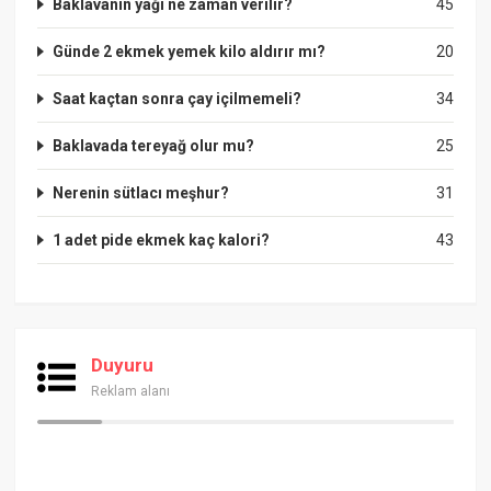
Baklavanın yağı ne zaman verilir?
45
Günde 2 ekmek yemek kilo aldırır mı?
20
Saat kaçtan sonra çay içilmemeli?
34
Baklavada tereyağ olur mu?
25
Nerenin sütlacı meşhur?
31
1 adet pide ekmek kaç kalori?
43
Duyuru
Reklam alanı