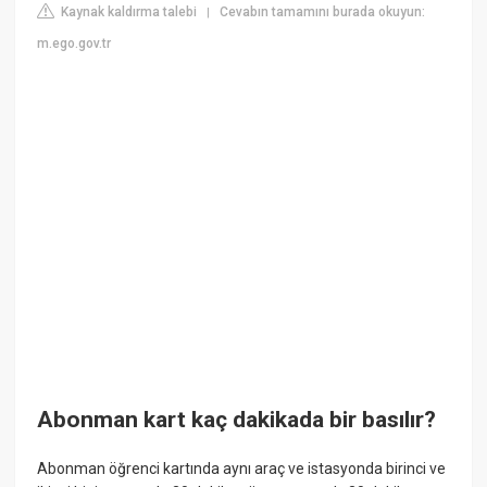
Kaynak kaldırma talebi
Cevabın tamamını burada okuyun:
|
m.ego.gov.tr
Abonman kart kaç dakikada bir basılır?
Abonman öğrenci kartında aynı araç ve istasyonda birinci ve