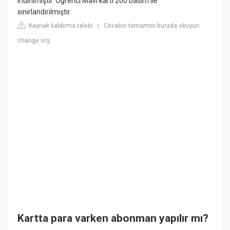
indirilmiştir. Öğrenci Mavi kartı 200 basım ile
sınırlandırılmıştır.
Kaynak kaldırma talebi
Cevabın tamamını burada okuyun:
|
change.org
Kartta para varken abonman yapılır mı?