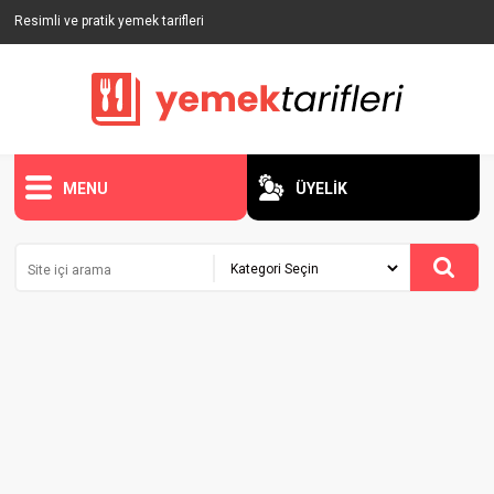
Resimli ve pratik yemek tarifleri
MENU
ÜYELİK