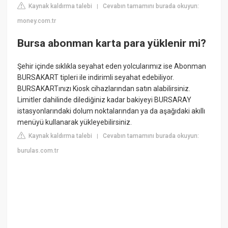
Kaynak kaldırma talebi
Cevabın tamamını burada okuyun:
|
money.com.tr
Bursa abonman karta para yüklenir mi?
Şehir içinde sıklıkla seyahat eden yolcularımız ise Abonman
BURSAKART tipleri ile indirimli seyahat edebiliyor.
BURSAKARTınızı Kiosk cihazlarından satın alabilirsiniz.
Limitler dahilinde dilediğiniz kadar bakiyeyi BURSARAY
istasyonlarındaki dolum noktalarından ya da aşağıdaki akıllı
menüyü kullanarak yükleyebilirsiniz.
Kaynak kaldırma talebi
Cevabın tamamını burada okuyun:
|
burulas.com.tr