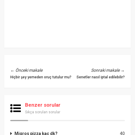
←
Önceki makale
Sonraki makale
→
Hiçbir şey yemeden oruç tutulur mu?
Senetler nasıl iptal edilebilir?
Benzer sorular
Sıkça sorulan sorular
Migros pizza kaç dk?
40