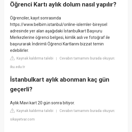
Öğrenci Kartı aylık dolum nasıl yapılır?
Öğrenciler, kayıt sonrasında
https://www.belbim.istanbul/online-islemler-bireysel
adresinde yer alan aşağıdaki İstanbulkart Başvuru
Merkezlerine öğrenci belgesi, kimlik aslı ve fotoğraf ile
başvurarak İndirimli Öğrenci Kartlarını bizzat temin
edebilirler.
Kaynak kaldırma talebi
Cevabın tamamını burada okuyun:
|
iku.edu.tr
İstanbulkart aylık abonman kaç gün
geçerli?
Aylık Mavi kart 20 gün sonra bitiyor.
Kaynak kaldırma talebi
Cevabın tamamını burada okuyun:
|
sikayetvar.com