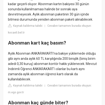
kadar geçerli oluyor. Abonman kartın bakiyesi 30 günün
sonunda kullanılmaması halinde bir sonraki aya
devretmeyecek. Aylık abonman paketinin 30 gün içinde
bitmesi durumunda yeniden abonman paketi alınabilecek.
Kaynak kaldırma talebi
Cevabın tamamını burada okuyun:
|
kocaeli.bel.tr
Abonman kart kaç basım?
Aylık Abonman ANKARAKARTI'na bakiye yüklemede olduğu
gibi aynı anda aylık 60 TL karşılığında 200 binişlik (biniş birim
adedi 0,30 kuruş) abonman kontör hakkı yüklenecek. Mevcut
İndirimli Öğrenci ANKARAKART'ı olanlar bu kartı aynı
zamanda aylık abonman öğrenci kartı olarak da
kullanılabilecek.
Kaynak kaldırma talebi
Cevabın tamamını burada okuyun:
|
m.ego.gov.tr
Abonman kaç günde biter?