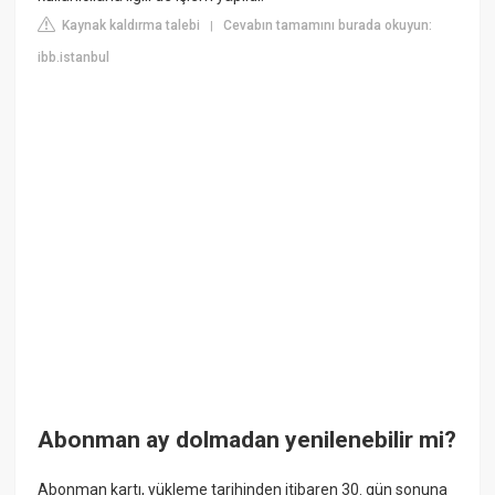
Kaynak kaldırma talebi
Cevabın tamamını burada okuyun:
|
ibb.istanbul
Abonman ay dolmadan yenilenebilir mi?
Abonman kartı, yükleme tarihinden itibaren 30. gün sonuna