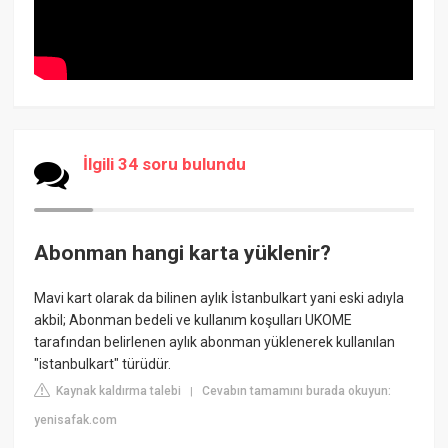
İlgili 34 soru bulundu
Abonman hangi karta yüklenir?
Mavi kart olarak da bilinen aylık İstanbulkart yani eski adıyla
akbil; Abonman bedeli ve kullanım koşulları UKOME
tarafından belirlenen aylık abonman yüklenerek kullanılan
"istanbulkart" türüdür.
Kaynak kaldırma talebi
Cevabın tamamını burada okuyun:
|
yenisafak.com