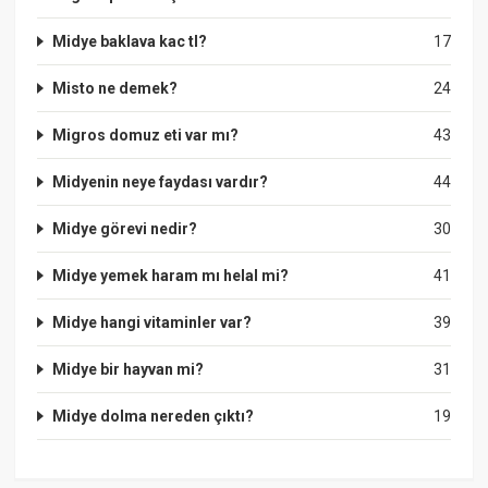
Midye baklava kac tl?
17
Misto ne demek?
24
Migros domuz eti var mı?
43
Midyenin neye faydası vardır?
44
Midye görevi nedir?
30
Midye yemek haram mı helal mi?
41
Midye hangi vitaminler var?
39
Midye bir hayvan mi?
31
Midye dolma nereden çıktı?
19