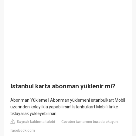
Istanbul karta abonman yüklenir mi?
Abonman Yükleme | Abonman yüklemeni İstanbulkart Mobil
üzerinden kolaylıkla yapabilirsin! İstanbulkart Mobil'i linke
tıklayarak yükleyebilirsin.
Kaynak kaldırma talebi
Cevabın tamamını burada okuyun:
|
facebook.com