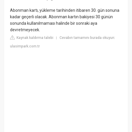
Abonman kartı, yükleme tarihinden itibaren 30. gün sonuna
kadar geçerli olacak. Abonman kartın bakiyesi 30 günün
sonunda kullanılmaması halinde bir sonraki aya
devretmeyecek.
Kaynak kaldırma talebi
Cevabın tamamını burada okuyun:
|
ulasimpark.com.tr