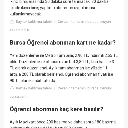
ikinci biniş arasında 30 dakika süre tanınacak. 30 dakika
içinde ikinci biniş yapılırsa abonman uygulaması
kullanılamayacak.
Kaynak kaldırma talebi
Cevabın tamamını burada okuyun:
|
ankara.bel.tr
Bursa Öğrenci abonman kart ne kadar?
Yeni düzenleme ile Metro Tam biniş 2.90 TL, indirimli 2,55 TL
oldu. Düzenleme ile otobüs uzun hat 3,80 TL, kısa hat ise 3
TL olarak düzenlendi. Aylık tam abonman ise yüzde 11
artışla 200 TL olarak belirlendi. Öğrenci abonman fiyatı ise
90 TL olarak sabit tutuldu.
Kaynak kaldırma talebi
Cevabın tamamını burada okuyun:
|
bursa.bel.tr
Öğrenci abonman kaç kere basılır?
Aylık Mavi kart önce 200 basıma ve daha sonra 180 basıma