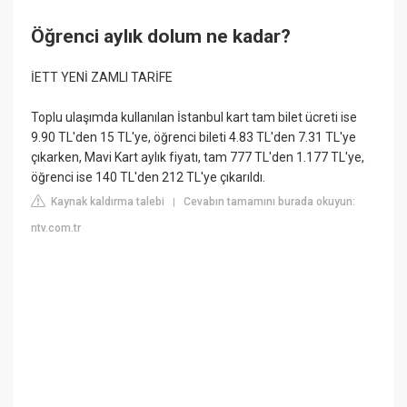
Öğrenci aylık dolum ne kadar?
İETT YENİ ZAMLI TARİFE
Toplu ulaşımda kullanılan İstanbul kart tam bilet ücreti ise
9.90 TL'den 15 TL'ye, öğrenci bileti 4.83 TL'den 7.31 TL'ye
çıkarken, Mavi Kart aylık fiyatı, tam 777 TL'den 1.177 TL'ye,
öğrenci ise 140 TL'den 212 TL'ye çıkarıldı.
Kaynak kaldırma talebi
Cevabın tamamını burada okuyun:
|
ntv.com.tr