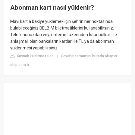
Abonman kart nasıl yüklenir?
Mavi kart'a bakiye yüklemek için şehrin her noktasında
bulabileceğiniz BELBİM biletmatiklerini kullanabilirsiniz.
Telefonunuzdan veya internet üzerinden İstanbulkart ile
anlaşmalı olan bankaların kartları ile TL ya da abonman
yüklenmesi yapabilirsiniz.
Kaynak kaldırma talebi
Cevabın tamamını burada okuyun:
|
chip.com.tr