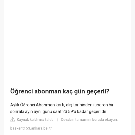
Öğrenci abonman kaç gün geçerli?
Aylık Öğrenci Abonman kartı, alış tarihinden itibaren bir
sonraki ayın aynı günü saat 23.59'a kadar geçerlidir.
Kaynak kaldırma talebi
Cevabın tamamını burada okuyun:
|
baskent153.ankara.bel.tr