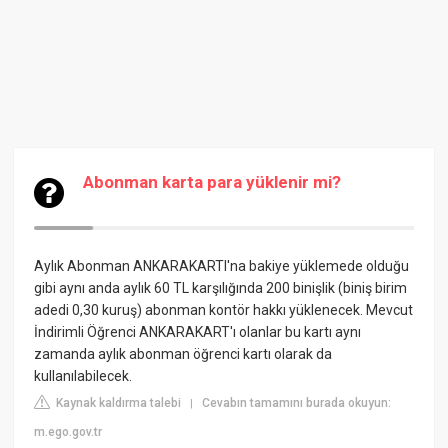
Abonman karta para yüklenir mi?
Aylık Abonman ANKARAKARTI'na bakiye yüklemede olduğu
gibi aynı anda aylık 60 TL karşılığında 200 binişlik (biniş birim
adedi 0,30 kuruş) abonman kontör hakkı yüklenecek. Mevcut
İndirimli Öğrenci ANKARAKART'ı olanlar bu kartı aynı
zamanda aylık abonman öğrenci kartı olarak da
kullanılabilecek.
Kaynak kaldırma talebi
Cevabın tamamını burada okuyun:
|
m.ego.gov.tr