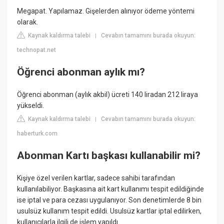
Megapat. Yapılamaz. Gişelerden alınıyor ödeme yöntemi
olarak.
Kaynak kaldırma talebi
Cevabın tamamını burada okuyun:
|
technopat.net
Öğrenci abonman aylık mı?
Öğrenci abonman (aylık akbil) ücreti 140 liradan 212 liraya
yükseldi.
Kaynak kaldırma talebi
Cevabın tamamını burada okuyun:
|
haberturk.com
Abonman Kartı başkası kullanabilir mi?
Kişiye özel verilen kartlar, sadece sahibi tarafından
kullanılabiliyor. Başkasına ait kart kullanımı tespit edildiğinde
ise iptal ve para cezası uygulanıyor. Son denetimlerde 8 bin
usulsüz kullanım tespit edildi. Usulsüz kartlar iptal edilirken,
kullanıcılarla ilgili de işlem yapıldı.