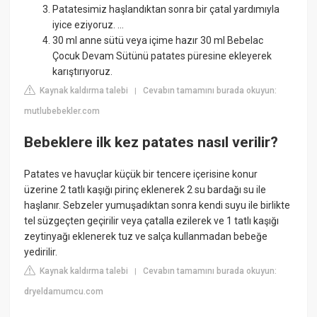
Patatesimiz haşlandıktan sonra bir çatal yardımıyla
iyice eziyoruz. ...
30 ml anne sütü veya içime hazır 30 ml Bebelac
Çocuk Devam Sütünü patates püresine ekleyerek
karıştırıyoruz.
Kaynak kaldırma talebi
Cevabın tamamını burada okuyun:
|
mutlubebekler.com
Bebeklere ilk kez patates nasıl verilir?
Patates ve havuçlar küçük bir tencere içerisine konur
üzerine 2 tatlı kaşığı pirinç eklenerek 2 su bardağı su ile
haşlanır. Sebzeler yumuşadıktan sonra kendi suyu ile birlikte
tel süzgeçten geçirilir veya çatalla ezilerek ve 1 tatlı kaşığı
zeytinyağı eklenerek tuz ve salça kullanmadan bebeğe
yedirilir.
Kaynak kaldırma talebi
Cevabın tamamını burada okuyun:
|
dryeldamumcu.com