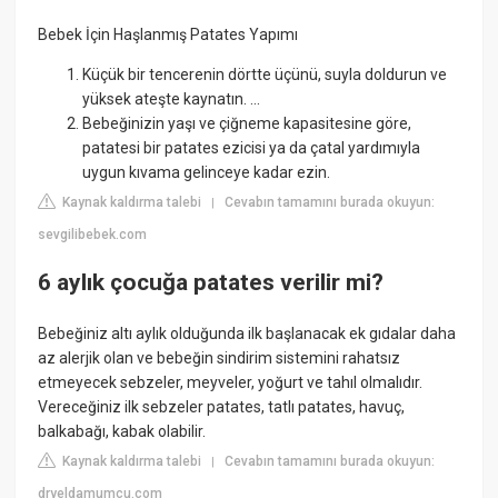
Bebek İçin Haşlanmış Patates Yapımı
Küçük bir tencerenin dörtte üçünü, suyla doldurun ve
yüksek ateşte kaynatın. ...
Bebeğinizin yaşı ve çiğneme kapasitesine göre,
patatesi bir patates ezicisi ya da çatal yardımıyla
uygun kıvama gelinceye kadar ezin.
Kaynak kaldırma talebi
Cevabın tamamını burada okuyun:
|
sevgilibebek.com
6 aylık çocuğa patates verilir mi?
Bebeğiniz altı aylık olduğunda ilk başlanacak ek gıdalar daha
az alerjik olan ve bebeğin sindirim sistemini rahatsız
etmeyecek sebzeler, meyveler, yoğurt ve tahıl olmalıdır.
Vereceğiniz ilk sebzeler patates, tatlı patates, havuç,
balkabağı, kabak olabilir.
Kaynak kaldırma talebi
Cevabın tamamını burada okuyun:
|
dryeldamumcu.com