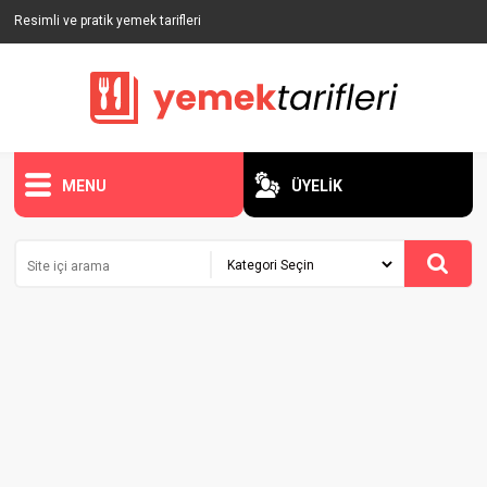
Resimli ve pratik yemek tarifleri
MENU
ÜYELİK