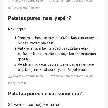
Kaynak kaldırma talebi
Cevabın tamamını burada okuyun:
|
nefisyemektarifleri.com
Patates puresi nasıl yapılır?
Nasıl Yapılır
Patatesleri haşlayıp suyunu süzün. Kabuklarını soyup
bir ezici yardımıyla ezin.
Patatesler sıcakken tereyağı ve sütü ilave edip
pürüzsüz bir kıvam elde edinceye kadar blenderdan
geçirin.
Rendelenmiş kaşar peyniri, tuz ve baharatları ilave
edip karıştırın. Sıcak servis yapın. Afiyet olsun.
Kaynak kaldırma talebi
Cevabın tamamını burada okuyun:
|
lezzet.com.tr
Patates püresine süt konur mu?
Süt ve krema asla soğuk olmamalı