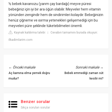
½ bebek kavanozu (yarım çay bardağı) meyve püresi
bebeğiniz için iyi bir ara öğün olabilir. Meyveler hem vitamin
yönünden zengindir hem de sindirimleri kolaydır. Bebeğinizin
henüz çiğneme ve ısırma yetenekleri gelişemediği için bu
meyveleri püre şeklinde tüketebilmeleri önemli.
Kaynak kaldırma talebi
Cevabın tamamını burada okuyun:
|
ilkadimlarim.com
←
Önceki makale
Sonraki makale
→
Aç karnına elma yemek doğru
Bebek emmediği zaman süt
mudur?
kesilir mi?
Benzer sorular
Sıkça sorulan sorular