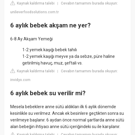
Kaynak kaldırma talebi
Cevabın tamamını burada okuyun:
|
unileverfoodsolutions.com.tr
6 aylık bebek akşam ne yer?
6-8 Ay Akşam Yemeği
1-2 yemek kaşığı bebek tahılı
1-2 yemek kaşığı meyve ya da sebze, püre haline
getirilmiş havuç, muz, şeftali vs.
Kaynak kaldırma talebi
Cevabın tamamını burada okuyun:
|
invidyo.com
6 aylık bebek su verilir mi?
Mesela bebeklere anne sütü aldıkları ilk 6 aylık dönemde
kesinlikle su verilmez. Ancak ek besinlere geçtikten sonra su
verilmeye başlanır. 6 aydan önce normal şartlarda anne sütü
alan bebeğin ihtiyacı anne sütü içeriğindeki su ile karşılanır.
Kaynak kaldırma talebi
Cevabın tamamını burada okuyun:
|