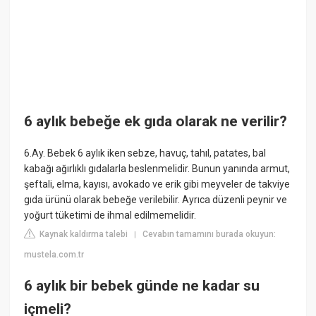
6 aylık bebeğe ek gıda olarak ne verilir?
6.Ay. Bebek 6 aylık iken sebze, havuç, tahıl, patates, bal
kabağı ağırlıklı gıdalarla beslenmelidir. Bunun yanında armut,
şeftali, elma, kayısı, avokado ve erik gibi meyveler de takviye
gıda ürünü olarak bebeğe verilebilir. Ayrıca düzenli peynir ve
yoğurt tüketimi de ihmal edilmemelidir.
Kaynak kaldırma talebi
Cevabın tamamını burada okuyun:
|
mustela.com.tr
6 aylık bir bebek günde ne kadar su
içmeli?