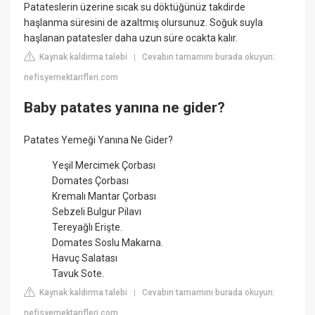
Patateslerin üzerine sıcak su döktüğünüz takdirde
haşlanma süresini de azaltmış olursunuz. Soğuk suyla
haşlanan patatesler daha uzun süre ocakta kalır.
Kaynak kaldırma talebi
Cevabın tamamını burada okuyun:
|
nefisyemektarifleri.com
Baby patates yanına ne gider?
Patates Yemeği Yanına Ne Gider?
Yeşil Mercimek Çorbası
Domates Çorbası
Kremalı Mantar Çorbası
Sebzeli Bulgur Pilavı
Tereyağlı Erişte.
Domates Soslu Makarna.
Havuç Salatası
Tavuk Sote.
Kaynak kaldırma talebi
Cevabın tamamını burada okuyun:
|
nefisyemektarifleri.com