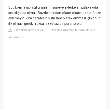
Süt, krema gibi süt ürünlerini püreye eklerken mutlaka oda
sıcaklığında olmalı. Buzdolabından çıkarır çıkarmaz tarifinize
eklemeyin. Zira patatesin sütü tam olarak emmesi için onun
ılık olması gerek. Yoksa lezzetsiz bir püreniz olur.
Kaynak kaldırma talebi
Cevabın tamamını burada okuyun:
|
yemek.com