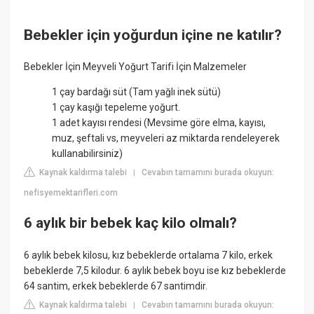
Bebekler için yoğurdun içine ne katılır?
Bebekler İçin Meyveli Yoğurt Tarifi İçin Malzemeler
1 çay bardağı süt (Tam yağlı inek sütü)
1 çay kaşığı tepeleme yoğurt.
1 adet kayısı rendesi (Mevsime göre elma, kayısı,
muz, şeftali vs, meyveleri az miktarda rendeleyerek
kullanabilirsiniz)
Kaynak kaldırma talebi
Cevabın tamamını burada okuyun:
|
nefisyemektarifleri.com
6 aylık bir bebek kaç kilo olmalı?
6 aylık bebek kilosu, kız bebeklerde ortalama 7 kilo, erkek
bebeklerde 7,5 kilodur. 6 aylık bebek boyu ise kız bebeklerde
64 santim, erkek bebeklerde 67 santimdir.
Kaynak kaldırma talebi
Cevabın tamamını burada okuyun:
|