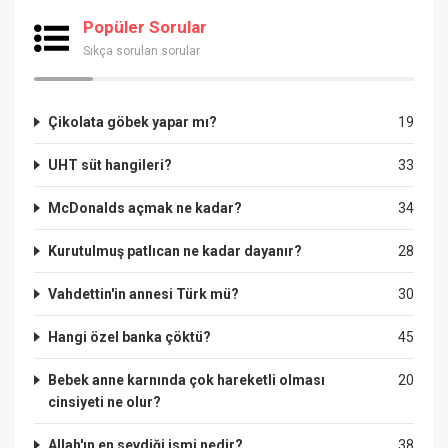
Popüler Sorular
Sıkça sorulan sorular
Çikolata göbek yapar mı?
19
UHT süt hangileri?
33
McDonalds açmak ne kadar?
34
Kurutulmuş patlıcan ne kadar dayanır?
28
Vahdettin'in annesi Türk mü?
30
Hangi özel banka çöktü?
45
Bebek anne karnında çok hareketli olması
20
cinsiyeti ne olur?
Allah'ın en sevdiği ismi nedir?
38