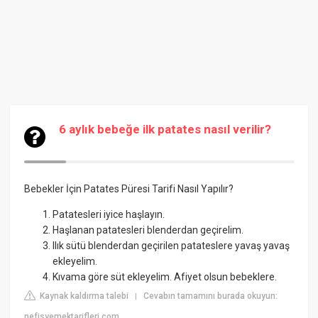
6 aylık bebeğe ilk patates nasıl verilir?
Bebekler İçin Patates Püresi Tarifi Nasıl Yapılır?
Patatesleri iyice haşlayın.
Haşlanan patatesleri blenderdan geçirelim.
Ilık sütü blenderdan geçirilen patateslere yavaş yavaş
ekleyelim.
Kıvama göre süt ekleyelim. Afiyet olsun bebeklere.
Kaynak kaldırma talebi
Cevabın tamamını burada okuyun:
|
nefisyemektarifleri.com