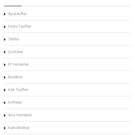
Aperatifler
Pasta Tarifleri
Tatlılar
Çorbalar
Et Yemekleri
Börekler
Kek Tarifleri
Köfteler
Ana Yemekler
Kahvaltılıklar