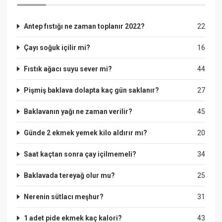
Antep fıstığı ne zaman toplanır 2022?
22
Çayı soğuk içilir mi?
16
Fıstık ağacı suyu sever mi?
44
Pişmiş baklava dolapta kaç gün saklanır?
27
Baklavanın yağı ne zaman verilir?
45
Günde 2 ekmek yemek kilo aldırır mı?
20
Saat kaçtan sonra çay içilmemeli?
34
Baklavada tereyağ olur mu?
25
Nerenin sütlacı meşhur?
31
1 adet pide ekmek kaç kalori?
43