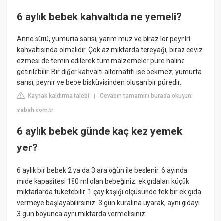
6 aylık bebek kahvaltıda ne yemeli?
Anne sütü, yumurta sarısı, yarım muz ve biraz lor peyniri
kahvaltısında olmalıdır. Çok az miktarda tereyağı, biraz ceviz
ezmesi de temin edilerek tüm malzemeler püre haline
getirilebilir. Bir diğer kahvaltı alternatifi ise pekmez, yumurta
sarısı, peynir ve bebe bisküvisinden oluşan bir püredir.
Kaynak kaldırma talebi
Cevabın tamamını burada okuyun:
|
sabah.com.tr
6 aylık bebek günde kaç kez yemek
yer?
6 aylık bir bebek 2 ya da 3 ara öğün ile beslenir. 6.ayında
mide kapasitesi 180 ml olan bebeğiniz, ek gıdaları küçük
miktarlarda tüketebilir. 1 çay kaşığı ölçüsünde tek bir ek gıda
vermeye başlayabilirsiniz. 3 gün kuralına uyarak, aynı gıdayı
3 gün boyunca aynı miktarda vermelisiniz.