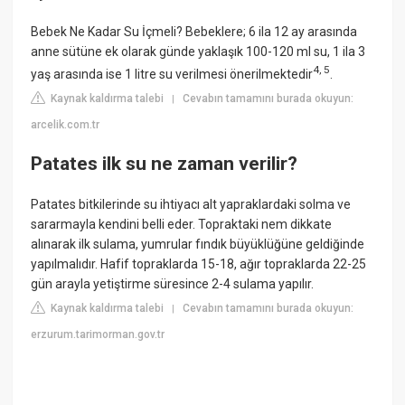
Bebek Ne Kadar Su İçmeli? Bebeklere; 6 ila 12 ay arasında
anne sütüne ek olarak günde yaklaşık 100-120 ml su, 1 ila 3
4
,
5
yaş arasında ise 1 litre su verilmesi önerilmektedir
.
Kaynak kaldırma talebi
Cevabın tamamını burada okuyun:
|
arcelik.com.tr
Patates ilk su ne zaman verilir?
Patates bitkilerinde su ihtiyacı alt yapraklardaki solma ve
sararmayla kendini belli eder. Topraktaki nem dikkate
alınarak ilk sulama, yumrular fındık büyüklüğüne geldiğinde
yapılmalıdır. Hafif topraklarda 15-18, ağır topraklarda 22-25
gün arayla yetiştirme süresince 2-4 sulama yapılır.
Kaynak kaldırma talebi
Cevabın tamamını burada okuyun:
|
erzurum.tarimorman.gov.tr