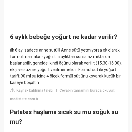
6 aylık bebeğe yoğurt ne kadar verilir?
İlk 6 ay: sadece anne sütü!!! Anne sütü yetmiyorsa ek olarak
formül mamalar. -yoğurt: 5 aylıktan sonra az miktarda
başlanabilir, genelde ikindi öğünü olarak verilir: (15.30-16.00),
ekşi ve süzme yoğurt verilmemelidir. Formül süt ile yoğurt
tarifi: 90 ml su içine 4 ölçek formül süt ünü koyarak küçük bir
kaseye boşaltın.
Kaynak kaldırma talebi
Cevabın tamamını burada okuyun:
|
medistate.com.tr
Patates haşlama sıcak su mu soğuk su
mu?