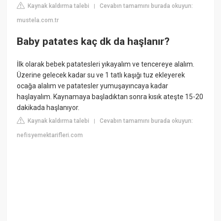
Kaynak kaldırma talebi
Cevabın tamamını burada okuyun:
|
mustela.com.tr
Baby patates kaç dk da haşlanır?
İlk olarak bebek patatesleri yıkayalım ve tencereye alalım.
Üzerine gelecek kadar su ve 1 tatlı kaşığı tuz ekleyerek
ocağa alalım ve patatesler yumuşayıncaya kadar
haşlayalım. Kaynamaya başladıktan sonra kısık ateşte 15-20
dakikada haşlanıyor.
Kaynak kaldırma talebi
Cevabın tamamını burada okuyun:
|
nefisyemektarifleri.com