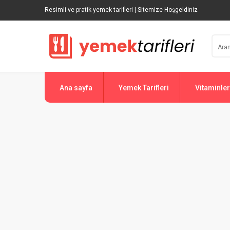
Resimli ve pratik yemek tarifleri | Sitemize Hoşgeldiniz
Ana sayfa
Yemek Tarifleri
Vitaminler