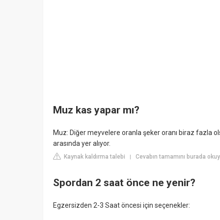
Muz kas yapar mı?
Muz: Diğer meyvelere oranla şeker oranı biraz fazla ol
arasında yer alıyor.
Kaynak kaldırma talebi
Cevabın tamamını burada okuy
|
Spordan 2 saat önce ne yenir?
Egzersizden 2-3 Saat öncesi için seçenekler: