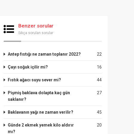
Benzer sorular
Sıkça sorulan sorular
Antep fıstığı ne zaman toplanır 2022?
22
Çayı soğuk içilir mi?
16
Fıstık ağacı suyu sever mi?
44
Pişmiş baklava dolapta kaç gün
27
saklanır?
Baklavanın yağı ne zaman verilir?
45
Günde 2 ekmek yemek kilo aldırır
20
mı?