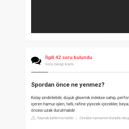
İlgili 42 soru bulundu
Soru cevap kısmı
Spordan önce ne yenmez?
Kolay sindirilebilir, düşük glisemik indekse sahip, perfo
içeren hamur işleri, tatlı, rafine yiyecek-içecekler, be
öncesi uzak durulmalıdır.
Kaynak kaldırma talebi
Cevabın tamamını burada okuyu
|