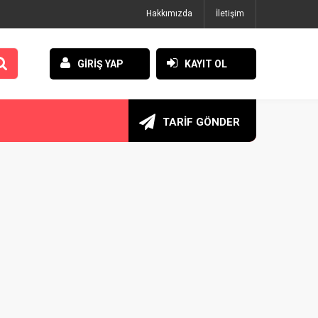
Hakkımızda
İletişim
GİRİŞ YAP
KAYIT OL
TARİF GÖNDER