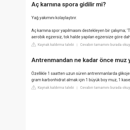
Aç karnına spora gidilir mi?
Yağ yakımını kolaylaştırır.
Aç karnına spor yapılmasını destekleyen bir çalışma; '
aerobik egzersiz, tok halde yapılan egzersize göre d
Kaynak kaldırma talebi
Cevabın tamamını burada okuy
|
Antrenmandan ne kadar önce muz 
Özellikle 1 saatten uzun süren antrenmanlarda glikojen 
gram karbonhidrat almak için 1 büyük boy muz, 1 kase pi
Kaynak kaldırma talebi
Cevabın tamamını burada oku
|