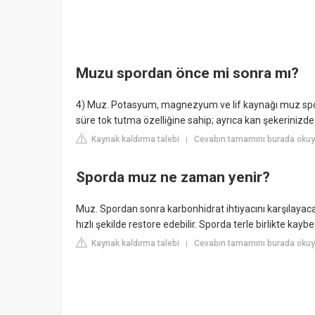
Muzu spordan önce mi sonra mı?
4) Muz. Potasyum, magnezyum ve lif kaynağı muz spor 
süre tok tutma özelliğine sahip; ayrıca kan şekeriniz
Kaynak kaldırma talebi
Cevabın tamamını burada okuyu
|
Sporda muz ne zaman yenir?
Muz. Spordan sonra karbonhidrat ihtiyacını karşılayac
hızlı şekilde restore edebilir. Sporda terle birlikte kayb
Kaynak kaldırma talebi
Cevabın tamamını burada oku
|