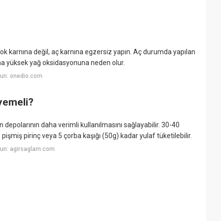
Tok karnına değil, aç karnına egzersiz yapın. Aç durumda yapılan
aha yüksek yağ oksidasyonuna neden olur.
un: onedio.com
yemeli?
depolarının daha verimli kullanılmasını sağlayabilir. 30-40
şmiş pirinç veya 5 çorba kaşığı (50g) kadar yulaf tüketilebilir.
yun: agirsaglam.com