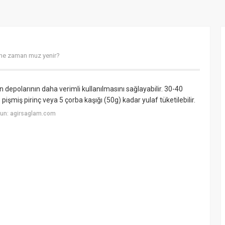
ne zaman muz yenir?
depolarının daha verimli kullanılmasını sağlayabilir. 30-40
şmiş pirinç veya 5 çorba kaşığı (50g) kadar yulaf tüketilebilir.
yun: agirsaglam.com