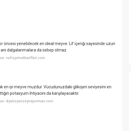
öncesi yenebilecek en ideal meyve. Lif içeriği sayesinde uzun
de ani dalgalanmalara da sebep olmaz.
n: nefisyemektarifleri.com
ak en iyi meyve muzdur. Vücudunuzdaki glikojen seviyesini en
ettiğin potasyum ihtiyacını da karşılayacaktır.
yun: diyetisyenzeyneporman.com