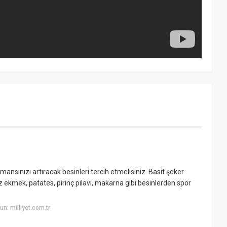
rmansınızı artıracak besinleri tercih etmelisiniz. Basit şeker
yaz ekmek, patates, pirinç pilavı, makarna gibi besinlerden spor
n: milliyet.com.tr