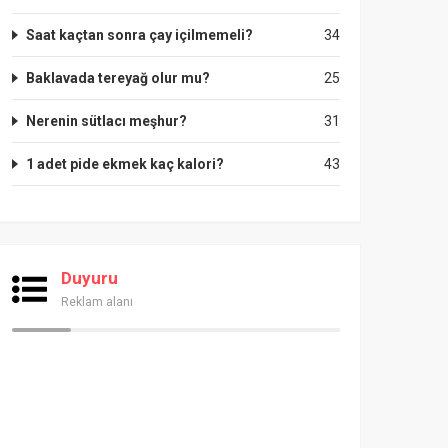
Saat kaçtan sonra çay içilmemeli?
34
Baklavada tereyağ olur mu?
25
Nerenin sütlacı meşhur?
31
1 adet pide ekmek kaç kalori?
43
Duyuru
Reklam alanı