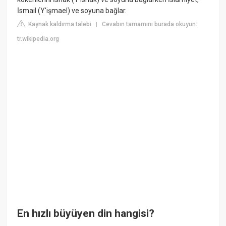
İsmail (Y'işmael) ve soyuna bağlar.
Kaynak kaldırma talebi
Cevabın tamamını burada okuyun:
|
tr.wikipedia.org
En hızlı büyüyen din hangisi?