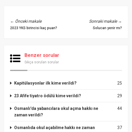
←
Önceki makale
Sonraki makale
→
2023 YKS birincisi kaç puan?
Solucan yenir mı?
Benzer sorular
Sıkça sorulan sorular
Kapitülasyonlar ilk kime verildi?
25
23 Afife tiyatro ödülü kime verildi?
29
Osmanlı'da yabancılara okul açma hakkı ne
44
zaman verildi?
Osmanlıda okul açabilme hakkı ne zaman
37