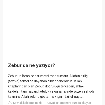
Zebur da ne yazıyor?
Zebur'un İbranice asıl metni manzumdur. Allah'ın birliği
(tevhid) temeline dayanan dinler döneminin ilk ilâhî
kitaplarından olan Zebur, doğruluğu terkeden, ahlâkî
kaideleri tanımayan, kötülük ve günah içinde yüzen Yahudi
kavmine Allah yolunu göstermek için nâzil olmuştur.
Kaynak kaldırma talebi
Cevabın tamamını burada okuyun:
|