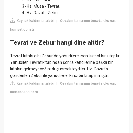
3- Hz. Musa - Tevrat.
4- Hz. Davut - Zebur.
Kaynak kaldırma talebi
Cevabın tamamını burada okuyun:
|
hurriyet.com.tr
Tevrat ve Zebur hangi dine aittir?
Tevrat kitabı gibi Zebur'da yahudilere inen kutsal bir kitaptır.
Yahudiler, Tevrat kitabından sonra kendilerine başka bir
kitabın gelmeyeceğini düşünmekteydiler. Hz. Davut'a
gönderilen Zebur ile yahudilere ikinci bir kitap inmiştir.
Kaynak kaldırma talebi
Cevabın tamamını burada okuyun:
|
inanangenc.com