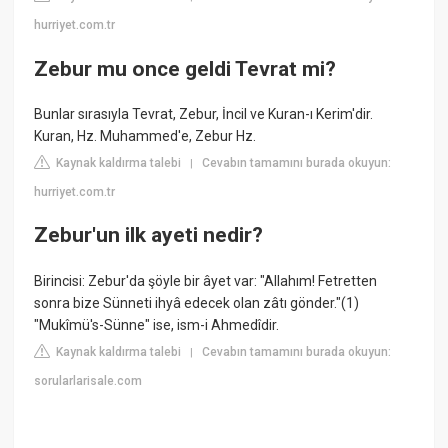
hurriyet.com.tr
Zebur mu once geldi Tevrat mi?
Bunlar sırasıyla Tevrat, Zebur, İncil ve Kuran-ı Kerim'dir.
Kuran, Hz. Muhammed'e, Zebur Hz.
Kaynak kaldırma talebi
Cevabın tamamını burada okuyun:
|
hurriyet.com.tr
Zebur'un ilk ayeti nedir?
Birincisi: Zebur'da şöyle bir âyet var: "Allahım! Fetretten
sonra bize Sünneti ihyâ edecek olan zâtı gönder."(1)
"Mukîmü's-Sünne" ise, ism-i Ahmedîdir.
Kaynak kaldırma talebi
Cevabın tamamını burada okuyun:
|
sorularlarisale.com