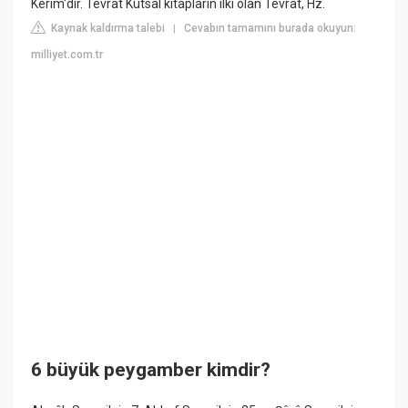
Kerim'dir. Tevrat Kutsal kitapların ilki olan Tevrat, Hz.
Kaynak kaldırma talebi
Cevabın tamamını burada okuyun:
|
milliyet.com.tr
6 büyük peygamber kimdir?