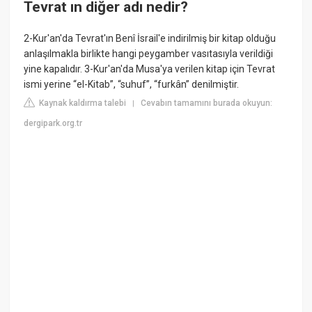
Tevrat ın diğer adı nedir?
2-Kur'an'da Tevrat'ın Benî İsrail'e indirilmiş bir kitap olduğu
anlaşılmakla birlikte hangi peygamber vasıtasıyla verildiği
yine kapalıdır. 3-Kur'an'da Musa'ya verilen kitap için Tevrat
ismi yerine “el-Kitab”, “suhuf”, “furkân” denilmiştir.
Kaynak kaldırma talebi
Cevabın tamamını burada okuyun:
|
dergipark.org.tr