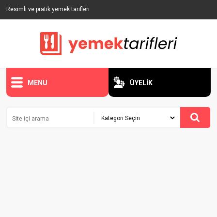
Resimli ve pratik yemek tarifleri
MENU
ÜYELİK