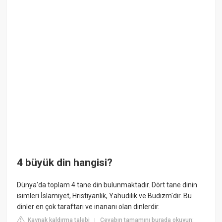
4 büyük din hangisi?
Dünya'da toplam 4 tane din bulunmaktadır. Dört tane dinin
isimleri İslamiyet, Hristiyanlık, Yahudilik ve Budizm'dir. Bu
dinler en çok taraftarı ve inananı olan dinlerdir.
Kaynak kaldırma talebi
Cevabın tamamını burada okuyun:
|