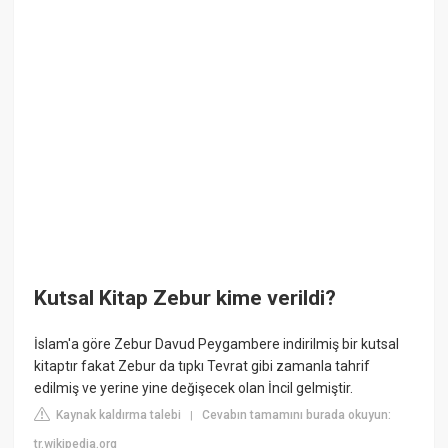
Kutsal Kitap Zebur kime verildi?
İslam'a göre Zebur Davud Peygambere indirilmiş bir kutsal
kitaptır fakat Zebur da tıpkı Tevrat gibi zamanla tahrif
edilmiş ve yerine yine değişecek olan İncil gelmiştir.
Kaynak kaldırma talebi
Cevabın tamamını burada okuyun:
|
tr.wikipedia.org