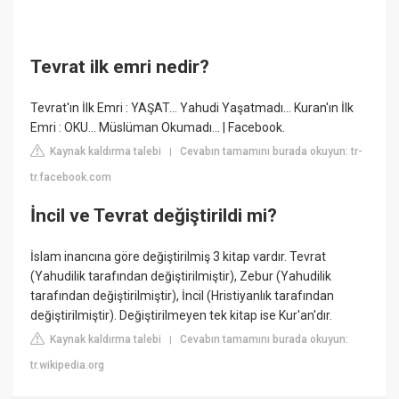
Tevrat ilk emri nedir?
Tevrat'ın İlk Emri : YAŞAT... Yahudi Yaşatmadı... Kuran'ın İlk
Emri : OKU... Müslüman Okumadı... | Facebook.
Kaynak kaldırma talebi
Cevabın tamamını burada okuyun: tr-
|
tr.facebook.com
İncil ve Tevrat değiştirildi mi?
İslam inancına göre değiştirilmiş 3 kitap vardır. Tevrat
(Yahudilik tarafından değiştirilmiştir), Zebur (Yahudilik
tarafından değiştirilmiştir), İncil (Hristiyanlık tarafından
değiştirilmiştir). Değiştirilmeyen tek kitap ise Kur'an'dır.
Kaynak kaldırma talebi
Cevabın tamamını burada okuyun:
|
tr.wikipedia.org