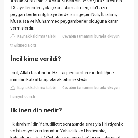
Ahzâb Suresi'nin 7, Ahkaf Suresi'nin 35 ve Şûrâ Suresi'nin
13. ayetlerinden yola çıkan İslam âlimleri, ulu'l-azm
peygamberlerin ilgili ayetlerde ismi geçen Nuh, İbrahim,
Musa, İsa ve Muhammed peygamberler olduğuna karar
vermişlerdir.
Kaynak kaldırma talebi
Cevabın tamamını burada okuyun:
|
tr.wikipedia.org
İncil kime verildi?
İncil, Allah tarafından Hz. İsa peygambere indirildiğine
inanılan kutsal kitap olarak bilinmektedir.
Kaynak kaldırma talebi
Cevabın tamamını burada okuyun:
|
hurriyet.com.tr
Ilk inen din nedir?
İlk İbrahimî din Yahudiliktir; sonrasında sırasıyla Hristiyanlık
ve İslamiyet kurulmuştur. Yahudilik ve Hristiyanlık,
kökenlerini İshak (Y'ishak) ve soyuna bağlarken İslamiyet,