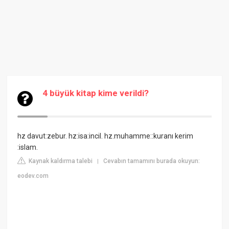
4 büyük kitap kime verildi?
hz davut:zebur. hz:isa:incil. hz.muhamme::kuranı kerim
:islam.
Kaynak kaldırma talebi
Cevabın tamamını burada okuyun:
|
eodev.com