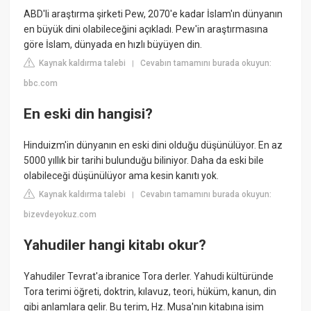
ABD'li araştırma şirketi Pew, 2070'e kadar İslam'ın dünyanın
en büyük dini olabileceğini açıkladı. Pew'in araştırmasına
göre İslam, dünyada en hızlı büyüyen din.
Kaynak kaldırma talebi
Cevabın tamamını burada okuyun:
|
bbc.com
En eski din hangisi?
Hinduizm'in dünyanın en eski dini olduğu düşünülüyor. En az
5000 yıllık bir tarihi bulunduğu biliniyor. Daha da eski bile
olabileceği düşünülüyor ama kesin kanıtı yok.
Kaynak kaldırma talebi
Cevabın tamamını burada okuyun:
|
bizevdeyokuz.com
Yahudiler hangi kitabı okur?
Yahudiler Tevrat'a ibranice Tora derler. Yahudi kültüründe
Tora terimi öğreti, doktrin, kılavuz, teori, hüküm, kanun, din
gibi anlamlara gelir. Bu terim, Hz. Musa'nın kitabına isim