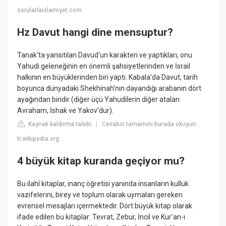
sorularlaislamiyet.com
Hz Davut hangi dine mensuptur?
Tanak'ta yansıtılan Davud'un karakteri ve yaptıkları, onu
Yahudi geleneğinin en önemli şahsiyetlerinden ve İsrail
halkının en büyüklerinden biri yaptı. Kabala'da Davut, tarih
boyunca dünyadaki Shekhinah'nın dayandığı arabanın dört
ayağından biridir (diğer üçü Yahudilerin diğer ataları
Avraham, İshak ve Yakov'dur).
Kaynak kaldırma talebi
Cevabın tamamını burada okuyun:
|
tr.wikipedia.org
4 büyük kitap kuranda geçiyor mu?
Bu ilahî kitaplar, inanç öğretisi yanında insanların kulluk
vazifelerini, birey ve toplum olarak uymaları gereken
evrensel mesajları içermektedir. Dört büyük kitap olarak
ifade edilen bu kitaplar: Tevrat, Zebur, İncil ve Kur'an-ı