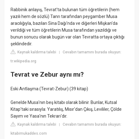
Rabbinik anlayış, Tevrat'ta bulunan tüm öğretilerin (hem
yazılı hem de sözlü) Tanrı tarafından peygamber Musa
aracılığıyla, bazıları Sina Dağı'nda ve diğerleri Mişkan'da
verildiği ve tüm öğretilerin Musa tarafından yazıldığı ve
bunun sonucu olarak bugün var olan Tevratta ortaya çıktığı
şeklindedir.
Kaynak kaldırma talebi
Cevabın tamamını burada okuyun:
|
tr.wikipedia.org
Tevrat ve Zebur aynı mı?
Eski Antlaşma (Tevrat-Zebur) (39 kitap)
Genelde Musa'nın beş kitabı olarak bilinir. Bunlar, Kutsal
Kitap'taki sırasıyla: Yaratılış, Mısır'dan Çıkış, Levililer, Çölde
Sayım ve Yasa'nın Tekrarı'dır.
Kaynak kaldırma talebi
Cevabın tamamını burada okuyun:
|
kitabimukaddes.com