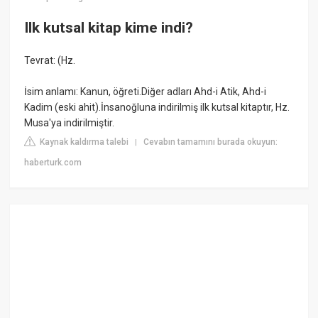
Ilk kutsal kitap kime indi?
Tevrat: (Hz.
İsim anlamı: Kanun, öğreti.Diğer adları Ahd-i Atik, Ahd-i
Kadim (eski ahit).İnsanoğluna indirilmiş ilk kutsal kitaptır, Hz.
Musa'ya indirilmiştir.
Kaynak kaldırma talebi
Cevabın tamamını burada okuyun:
|
haberturk.com