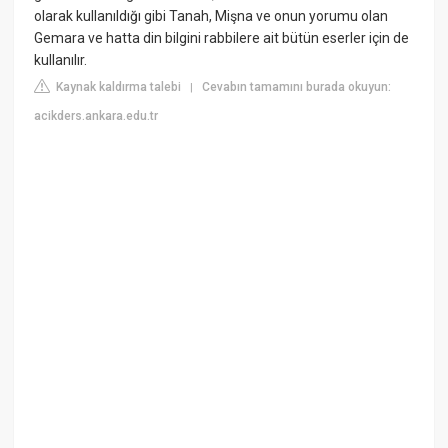
olarak kullanıldığı gibi Tanah, Mişna ve onun yorumu olan
Gemara ve hatta din bilgini rabbilere ait bütün eserler için de
kullanılır.
Kaynak kaldırma talebi
Cevabın tamamını burada okuyun:
|
acikders.ankara.edu.tr