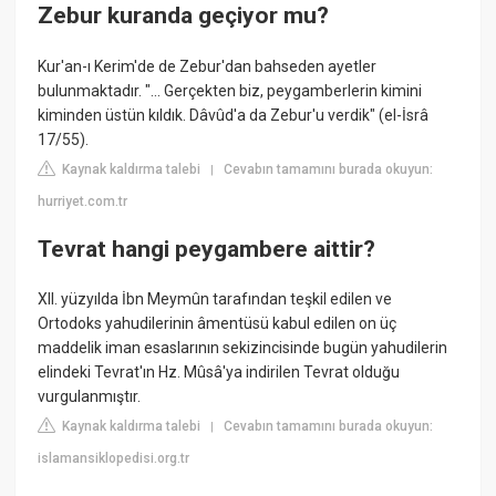
Zebur kuranda geçiyor mu?
Kur'an-ı Kerim'de de Zebur'dan bahseden ayetler
bulunmaktadır. "... Gerçekten biz, peygamberlerin kimini
kiminden üstün kıldık. Dâvûd'a da Zebur'u verdik" (el-İsrâ
17/55).
Kaynak kaldırma talebi
Cevabın tamamını burada okuyun:
|
hurriyet.com.tr
Tevrat hangi peygambere aittir?
XII. yüzyılda İbn Meymûn tarafından teşkil edilen ve
Ortodoks yahudilerinin âmentüsü kabul edilen on üç
maddelik iman esaslarının sekizincisinde bugün yahudilerin
elindeki Tevrat'ın Hz. Mûsâ'ya indirilen Tevrat olduğu
vurgulanmıştır.
Kaynak kaldırma talebi
Cevabın tamamını burada okuyun:
|
islamansiklopedisi.org.tr