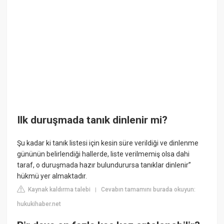
Ilk duruşmada tanık dinlenir mi?
Şu kadar ki tanık listesi için kesin süre verildiği ve dinlenme
gününün belirlendiği hallerde, liste verilmemiş olsa dahi
taraf, o duruşmada hazır bulundurursa tanıklar dinlenir”
hükmü yer almaktadır.
Kaynak kaldırma talebi
Cevabın tamamını burada okuyun:
|
hukukihaber.net