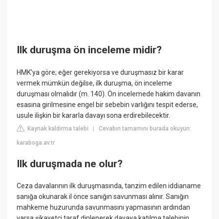
Ilk duruşma ön inceleme midir?
HMK'ya göre; eğer gerekiyorsa ve duruşmasız bir karar
vermek mümkün değilse, ilk duruşma, ön inceleme
duruşması olmalıdır (m. 140). Ön incelemede hakim davanın
esasına girilmesine engel bir sebebin varlığını tespit ederse,
usule ilişkin bir kararla davayı sona erdirebilecektir.
Kaynak kaldırma talebi
Cevabın tamamını burada okuyun:
|
karaboga.av.tr
Ilk duruşmada ne olur?
Ceza davalarının ilk duruşmasında, tanzim edilen iddianame
sanığa okunarak il önce sanığın savunması alınır. Sanığın
mahkeme huzurunda savunmasını yapmasının ardından
varsa şikayetçi taraf dinlenerek davaya katılma talebinin