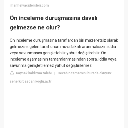
ilhanhelvacidersleri.com
Ön inceleme duruşmasına davalı
gelmezse ne olur?
Ön inceleme duruşmasına taraflardan biri mazeretsiz olarak
gelmezse, gelen taraf onun muvafakati aranmaksızın iddia
veya savunmasını genişletebilir yahut değiştirebilir. Ön
inceleme aşamasının tamamlanmasından sonra, iddia veya
savunma genişletilemez yahut değiştirilemez.
Kaynak kaldırma talebi
Cevabın tamamını burada okuyun:
|
seherkirbascanikoglu.av.tr