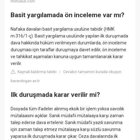
milhukuk.com
Basit yargılamada ön inceleme var mı?
Nafaka davaları basit yargılama usulüne tabidir (HMK
m.316/1-ç). Basit yargılama usulünde yapılan ilk duruşmada
dava hakkında hüküm verilmeyen durumlarda, ön inceleme
duruşması için taraflar duruşmaya davet edilir, ön inceleme
ve tahkikat aşamaları kanuna uygun tamamlanarak karar
verilir.
Kaynak kaldırma talebi
Cevabın tamamını burada okuyun:
|
barandogan.av.tr
Ilk duruşmada karar verilir mi?
Dosyada tüm ifadeler alınmış eksik bir işlem yoksa savcılık
mütalaasını açıklar. Sanık müdafii mütalaaya karşı zaman
talep ederse dava ertelenir. Sanık müdafii yazılı savunma
için zaman talep etmez mütalaaya karşı sözlü savunma
yaparsa ilk duruşmada karar çıkar. Ceza davalarında ilk