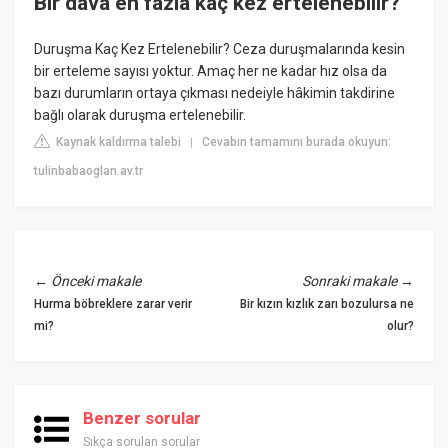
Bir dava en fazla kaç kez ertelenebilir?
Duruşma Kaç Kez Ertelenebilir? Ceza duruşmalarında kesin
bir erteleme sayısı yoktur. Amaç her ne kadar hız olsa da
bazı durumların ortaya çıkması nedeiyle hâkimin takdirine
bağlı olarak duruşma ertelenebilir.
Kaynak kaldırma talebi
Cevabın tamamını burada okuyun:
|
tulinbabaoglan.av.tr
←
Önceki makale
Sonraki makale
→
Hurma böbreklere zarar verir
Bir kızın kızlık zarı bozulursa ne
mi?
olur?
Benzer sorular
Sıkça sorulan sorular