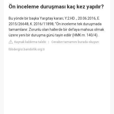
Ön inceleme duruşması kaç kez yapılır?
Bu yönde bir başka Yargıtay kararı; Y.2.HD ., 20.06.2016, E.
2015/26648, K. 2016/11898; “Ön inceleme tek duruşmada
tamamlanır. Zorunlu olan hallerde bir defaya mahsus olmak
üzere yeni bir duruşma günü tayin edilir (HMK m. 140/4).
Kaynak kaldırma talebi
Cevabın tamamını burada okuyun:
|
tbbdergisi.barobirlik.org.tr