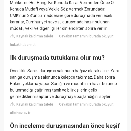
Mahkeme Her Hangi Bir Konuda Karar Vermeden Önce O
Konuda Müdafi veya Vekile Söz Vermek Zorundadır.
CMK'nun 33'üncü maddesine göre duruşmada verilecek
kararlar, Cumhuriyet savcısı, duruşmada hazır bulunan
müdafi, vekil ve diğer ilgililer dinlendikten sonra verilir.
Kaynak kaldırma talebi
Cevabın tamamını burada okuyun:
|
hukukihaber.net
Ilk duruşmada tutuklama olur mu?
Öncelikle Sanık, duruşma salonuna bağsız olarak alınır. Yani
sanığa duruşma salonunda kelepçe takılmaz. Daha sonra
Hakim yoklama yapar. Sanığın ve müdafiinin hazır bulunup
bulunmadığı, çağrılmış tanık ve bilirkişilerin gelip
gelmediklerini saptar ve duruşmaya başlandığını söyler.
Kaynak kaldırma talebi
Cevabın tamamını burada okuyun:
|
alicinaz.av.tr
Ön inceleme duruşmasından önce keşif