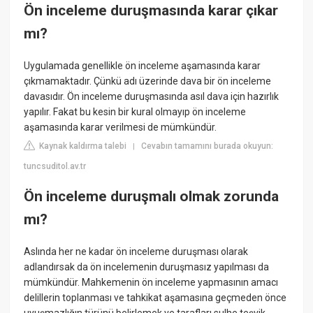
Ön inceleme duruşmasında karar çıkar
mı?
Uygulamada genellikle ön inceleme aşamasında karar
çıkmamaktadır. Çünkü adı üzerinde dava bir ön inceleme
davasıdır. Ön inceleme duruşmasında asıl dava için hazırlık
yapılır. Fakat bu kesin bir kural olmayıp ön inceleme
aşamasında karar verilmesi de mümkündür.
Kaynak kaldırma talebi
Cevabın tamamını burada okuyun:
|
tuncsuditol.av.tr
Ön inceleme duruşmalı olmak zorunda
mı?
Aslında her ne kadar ön inceleme duruşması olarak
adlandırsak da ön incelemenin duruşmasız yapılması da
mümkündür. Mahkemenin ön inceleme yapmasının amacı
delillerin toplanması ve tahkikat aşamasına geçmeden önce
uyuşmazlığın türünü belirlemek ve tarafları sulhe teşvik