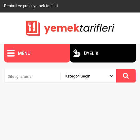
Resimli ve pratik yemek tarifleri
MENU
ÜYELİK