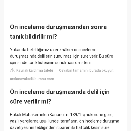
Ön inceleme duruşmasından sonra
tanık bildirilir mi?
Yukarıda belirttiğimiz üzere hâkim ön inceleme
duruşmasında delillerin sunulması için süre verir. Bu süre
içerisinde tanık listesinin sunulması da istenir.
Kaynak kaldırma talebi
Cevabın tamamını burada okuyun:
|
arslanavukatlikburosu.com
Ön inceleme duruşmasında delil için
süre verilir mi?
Hukuk Muhakemeleri Kanunu m. 139/1-ç hükmüne göre,
yazılı yargılama usu- lünde, tarafların, ön inceleme duruşma
davetiyesinin tebliğinden itibaren iki haftalık kesin süre