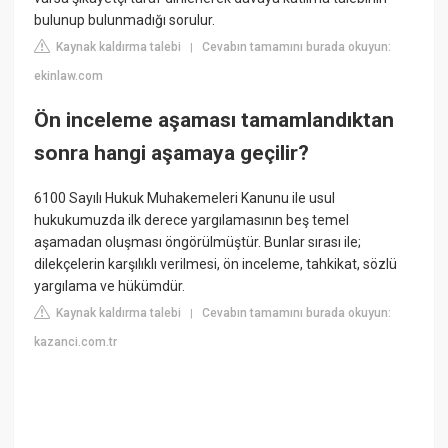
bulunup bulunmadığı sorulur.
Kaynak kaldırma talebi
Cevabın tamamını burada okuyun:
|
ekinlaw.com
Ön inceleme aşaması tamamlandıktan
sonra hangi aşamaya geçilir?
6100 Sayılı Hukuk Muhakemeleri Kanunu ile usul
hukukumuzda ilk derece yargılamasının beş temel
aşamadan oluşması öngörülmüştür. Bunlar sırası ile;
dilekçelerin karşılıklı verilmesi, ön inceleme, tahkikat, sözlü
yargılama ve hükümdür.
Kaynak kaldırma talebi
Cevabın tamamını burada okuyun:
|
kazanci.com.tr