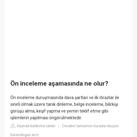
Ön inceleme aşamasında ne olur?
Ön inceleme duruşmasında dava şartları ve ilk itirazlar ile
sınırlı olmak üzere tanık dinleme, belge inceleme, bilirkişi
görüşü alma, keşif yapma ve yemin teklif etme gibi
işlemlerin yapılması öngörülmektedir.
Kaynak kaldırma talebi
Cevabın tamamını burada okuyun:
|
barandogan.av.tr