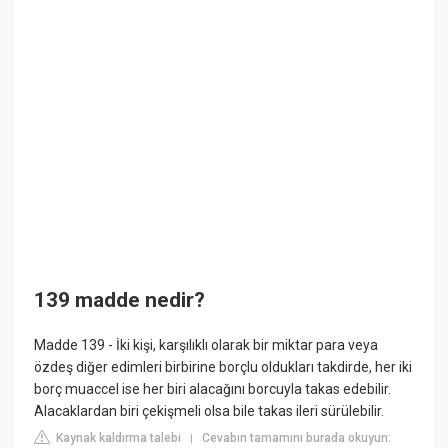
139 madde nedir?
Madde 139 - İki kişi, karşılıklı olarak bir miktar para veya
özdeş diğer edimleri birbirine borçlu oldukları takdirde, her iki
borç muaccel ise her biri alacağını borcuyla takas edebilir.
Alacaklardan biri çekişmeli olsa bile takas ileri sürülebilir.
Kaynak kaldırma talebi
Cevabın tamamını burada okuyun:
|