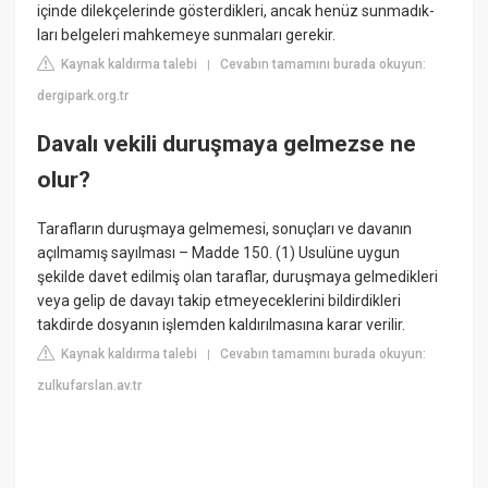
içinde dilekçelerinde gösterdikleri, ancak henüz sunmadık-
ları belgeleri mahkemeye sunmaları gerekir.
Kaynak kaldırma talebi
Cevabın tamamını burada okuyun:
|
dergipark.org.tr
Davalı vekili duruşmaya gelmezse ne
olur?
Tarafların duruşmaya gelmemesi, sonuçları ve davanın
açılmamış sayılması – Madde 150. (1) Usulüne uygun
şekilde davet edilmiş olan taraflar, duruşmaya gelmedikleri
veya gelip de davayı takip etmeyeceklerini bildirdikleri
takdirde dosyanın işlemden kaldırılmasına karar verilir.
Kaynak kaldırma talebi
Cevabın tamamını burada okuyun:
|
zulkufarslan.av.tr