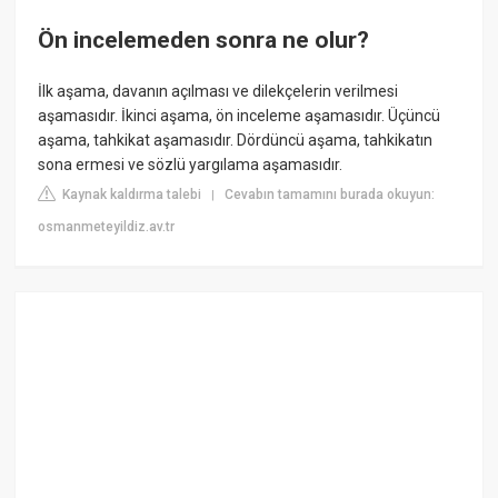
Ön incelemeden sonra ne olur?
İlk aşama, davanın açılması ve dilekçelerin verilmesi
aşamasıdır. İkinci aşama, ön inceleme aşamasıdır. Üçüncü
aşama, tahkikat aşamasıdır. Dördüncü aşama, tahkikatın
sona ermesi ve sözlü yargılama aşamasıdır.
Kaynak kaldırma talebi
Cevabın tamamını burada okuyun:
|
osmanmeteyildiz.av.tr