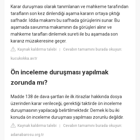
Karar duruşması olarak tanımlanan ve mahkeme tarafından
tarafların son kez dinlendiği aşama kararın ortaya çıktığı
safhadır. İddia makamı bu safhada görüşlerini sunar. Bu
aşamada savunma makamının da görüşleri alınır ve
mahkeme tarafları dinlemek sureti ile bu aşamada son
kararız müzakeresine geçer.
Kaynak kaldırma talebi
Cevabın tamamını burada okuyun:
|
kucukokka.av.tr
Ön inceleme duruşması yapılmak
zorunda mı?
Madde 138 de dava şartları ile ilk itirazlar hakkında dosya
üzerinden karar verileceği, gerektiği taktirde ön inceleme
duruşmasının yapılacağı belirtilmektedir. Demek ki bu iki
konuda ön inceleme duruşması yapılması zorunlu değildir.
Kaynak kaldırma talebi
Cevabın tamamını burada okuyun:
|
adanabarosu.org.tr