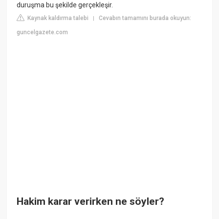
duruşma bu şekilde gerçekleşir.
Kaynak kaldırma talebi
Cevabın tamamını burada okuyun:
|
guncelgazete.com
Hakim karar verirken ne söyler?