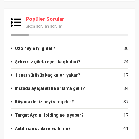
Popüler Sorular
Sıkça sorulan sorular
Uzo neyle iyi gider?
36
Şekersiz çilek reçeli kaç kalori?
24
1 saat yürüyüş kaç kalori yakar?
17
Instada ay işareti ne anlama gelir?
34
Rüyada deniz neyi simgeler?
37
Turgut Aydın Holding ne iş yapar?
17
Antifirize su ilave edilir mi?
41