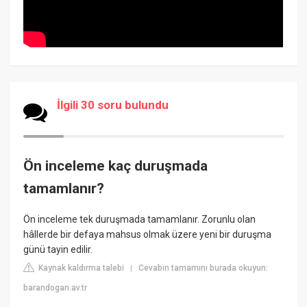
İlgili 30 soru bulundu
Ön inceleme kaç duruşmada
tamamlanır?
Ön inceleme tek duruşmada tamamlanır. Zorunlu olan
hâllerde bir defaya mahsus olmak üzere yeni bir duruşma
günü tayin edilir.
Kaynak kaldırma talebi
Cevabın tamamını burada okuyun:
|
barandogan.av.tr