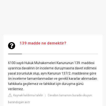
139 madde ne demektir?
6100 sayılı Hukuk Muhakemeleri Kanununun 139. maddesi
uyarınca davalının ön inceleme duruşmasına davet edilmesi
yasal zorunluluk olup, aynı Kanunun 137/2. maddesine göre
ön inceleme tamamlanmadan ve gerekli kararlar alınmadan
tahkikata geçilemez ve tahkikat için duruşma günü
verilemez.
Kaynak kaldırma talebi
Cevabın tamamını burada okuyun:
|
barandogan.av.tr