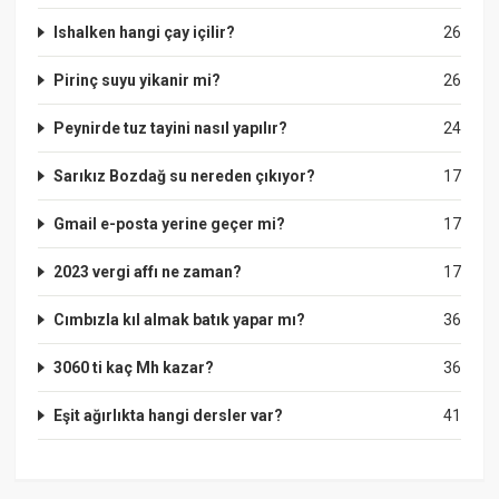
Ishalken hangi çay içilir?
26
Pirinç suyu yikanir mi?
26
Peynirde tuz tayini nasıl yapılır?
24
Sarıkız Bozdağ su nereden çıkıyor?
17
Gmail e-posta yerine geçer mi?
17
2023 vergi affı ne zaman?
17
Cımbızla kıl almak batık yapar mı?
36
3060 ti kaç Mh kazar?
36
Eşit ağırlıkta hangi dersler var?
41