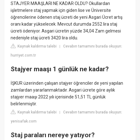
STAJYER MAAŞLARI NE KADAR OLDU? Okullardan
işletmelere staj yapmak için giden lise ve Üniversite
öğrencilerine ödenen staj ücreti de yeni Asgari Ücret artış
oranı kadar yükselecek. Mevcut durumda 2552 lira staj
ücreti ödeniyor. Asgari ücretin yüzde 34,04 Zam gelmesi
nedeniyle staj ücreti 3420 lira oldu.
Kaynak kaldırma talebi
Cevabın tamamını burada okuyun:
|
hurriyet.com.tr
Stajyer maaşı 1 günlük ne kadar?
İŞKUR üzerinden çalışan stajyer öğrenciler de yeni yapılan
zamlardan yararlanmaktadır. Asgari ücrete göre aylık
stajyer maaşı 2022 yılı içerisinde 51,51 TL günlük
belirlenmiştir.
Kaynak kaldırma talebi
Cevabın tamamını burada okuyun:
|
yenisafak.com
Staj paraları nereye yatıyor?