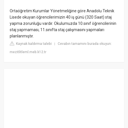
Ortaöğretim Kurumlar Yönetmeliğine göre Anadolu Teknik
Lisede okuyan öğrencilerimizin 40 iş günü (320 Saat) staj
yapma zorunluğu vardır. Okulumuzda 10.sınıf öğrencilerinin
staj yapmaması, 11.sınıfta staj çalışmasını yapmaları
planlanmıştır.
Kaynak kaldırma talebi
Cevabın tamamını burada okuyun:
|
mezitlitleml.meb.k12.tr