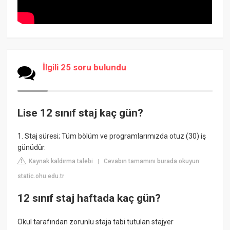
İlgili 25 soru bulundu
Lise 12 sınıf staj kaç gün?
1. Staj süresi; Tüm bölüm ve programlarımızda otuz (30) iş
günüdür.
Kaynak kaldırma talebi
Cevabın tamamını burada okuyun:
|
static.ohu.edu.tr
12 sınıf staj haftada kaç gün?
Okul tarafından zorunlu staja tabi tutulan stajyer