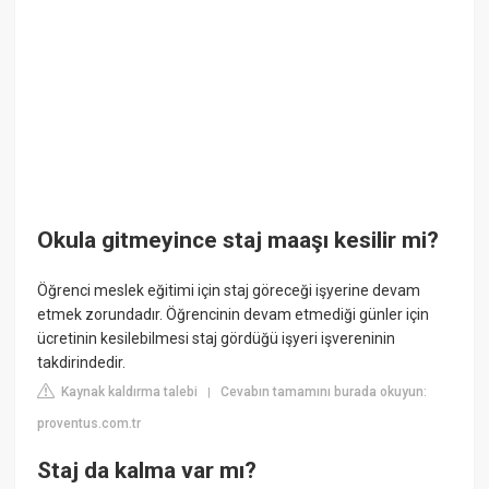
Okula gitmeyince staj maaşı kesilir mi?
Öğrenci meslek eğitimi için staj göreceği işyerine devam
etmek zorundadır. Öğrencinin devam etmediği günler için
ücretinin kesilebilmesi staj gördüğü işyeri işvereninin
takdirindedir.
Kaynak kaldırma talebi
Cevabın tamamını burada okuyun:
|
proventus.com.tr
Staj da kalma var mı?