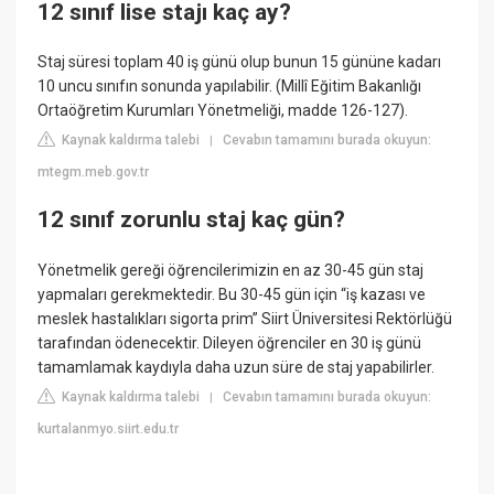
12 sınıf lise stajı kaç ay?
Staj süresi toplam 40 iş günü olup bunun 15 gününe kadarı
10 uncu sınıfın sonunda yapılabilir. (Millî Eğitim Bakanlığı
Ortaöğretim Kurumları Yönetmeliği, madde 126-127).
Kaynak kaldırma talebi
Cevabın tamamını burada okuyun:
|
mtegm.meb.gov.tr
12 sınıf zorunlu staj kaç gün?
Yönetmelik gereği öğrencilerimizin en az 30-45 gün staj
yapmaları gerekmektedir. Bu 30-45 gün için “iş kazası ve
meslek hastalıkları sigorta prim” Siirt Üniversitesi Rektörlüğü
tarafından ödenecektir. Dileyen öğrenciler en 30 iş günü
tamamlamak kaydıyla daha uzun süre de staj yapabilirler.
Kaynak kaldırma talebi
Cevabın tamamını burada okuyun:
|
kurtalanmyo.siirt.edu.tr