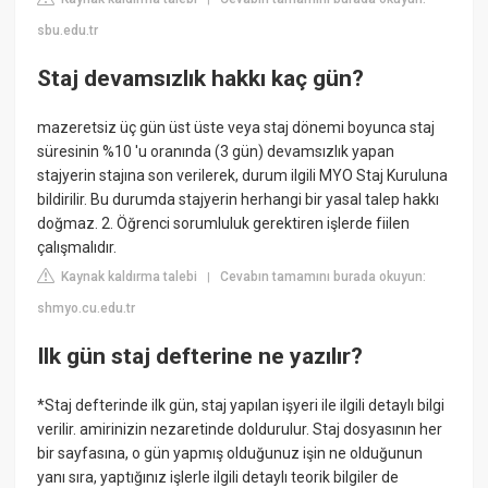
sbu.edu.tr
Staj devamsızlık hakkı kaç gün?
mazeretsiz üç gün üst üste veya staj dönemi boyunca staj
süresinin %10 'u oranında (3 gün) devamsızlık yapan
stajyerin stajına son verilerek, durum ilgili MYO Staj Kuruluna
bildirilir. Bu durumda stajyerin herhangi bir yasal talep hakkı
doğmaz. 2. Öğrenci sorumluluk gerektiren işlerde fiilen
çalışmalıdır.
Kaynak kaldırma talebi
Cevabın tamamını burada okuyun:
|
shmyo.cu.edu.tr
Ilk gün staj defterine ne yazılır?
*Staj defterinde ilk gün, staj yapılan işyeri ile ilgili detaylı bilgi
verilir. amirinizin nezaretinde doldurulur. Staj dosyasının her
bir sayfasına, o gün yapmış olduğunuz işin ne olduğunun
yanı sıra, yaptığınız işlerle ilgili detaylı teorik bilgiler de