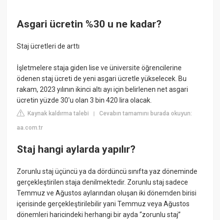
Asgari ücretin %30 u ne kadar?
Staj ücretleri de arttı
İşletmelere staja giden lise ve üniversite öğrencilerine
ödenen staj ücreti de yeni asgari ücretle yükselecek. Bu
rakam, 2023 yılının ikinci altı ayı için belirlenen net asgari
ücretin yüzde 30'u olan 3 bin 420 lira olacak.
Kaynak kaldırma talebi
Cevabın tamamını burada okuyun:
|
aa.com.tr
Staj hangi aylarda yapılır?
Zorunlu staj üçüncü ya da dördüncü sınıfta yaz döneminde
gerçekleştirilen staja denilmektedir. Zorunlu staj sadece
Temmuz ve Ağustos aylarından oluşan iki dönemden birisi
içerisinde gerçekleştirilebilir yani Temmuz veya Ağustos
dönemleri haricindeki herhangi bir ayda “zorunlu staj”