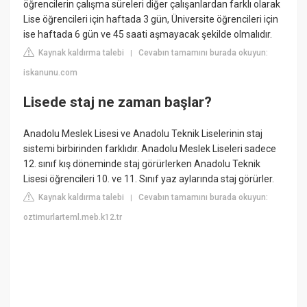
öğrencilerin çalışma süreleri diğer çalışanlardan farklı olarak
Lise öğrencileri için haftada 3 gün, Üniversite öğrencileri için
ise haftada 6 gün ve 45 saati aşmayacak şekilde olmalıdır.
Kaynak kaldırma talebi
Cevabın tamamını burada okuyun:
|
iskanunu.com
Lisede staj ne zaman başlar?
Anadolu Meslek Lisesi ve Anadolu Teknik Liselerinin staj
sistemi birbirinden farklıdır. Anadolu Meslek Liseleri sadece
12. sınıf kış döneminde staj görürlerken Anadolu Teknik
Lisesi öğrencileri 10. ve 11. Sınıf yaz aylarında staj görürler.
Kaynak kaldırma talebi
Cevabın tamamını burada okuyun:
|
oztimurlarteml.meb.k12.tr