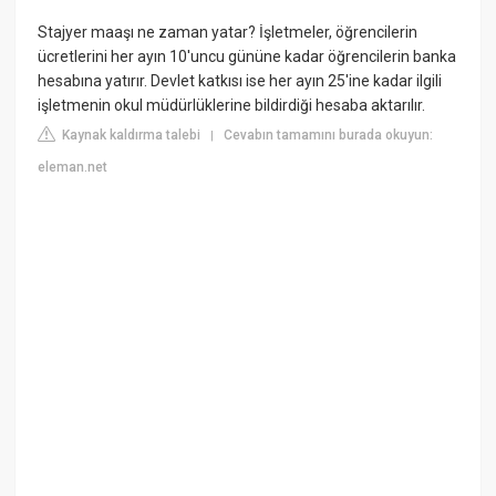
Stajyer maaşı ne zaman yatar? İşletmeler, öğrencilerin
ücretlerini her ayın 10'uncu gününe kadar öğrencilerin banka
hesabına yatırır. Devlet katkısı ise her ayın 25'ine kadar ilgili
işletmenin okul müdürlüklerine bildirdiği hesaba aktarılır.
Kaynak kaldırma talebi
Cevabın tamamını burada okuyun:
|
eleman.net