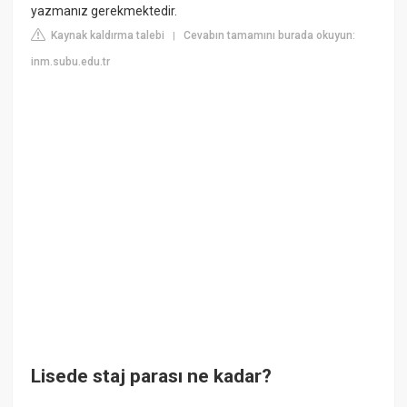
yazmanız gerekmektedir.
Kaynak kaldırma talebi
Cevabın tamamını burada okuyun:
|
inm.subu.edu.tr
Lisede staj parası ne kadar?