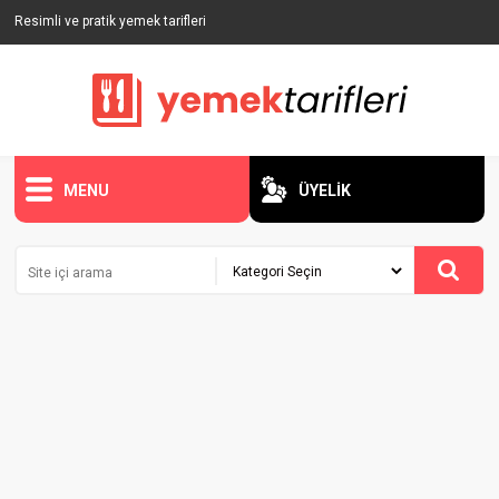
Resimli ve pratik yemek tarifleri
MENU
ÜYELİK