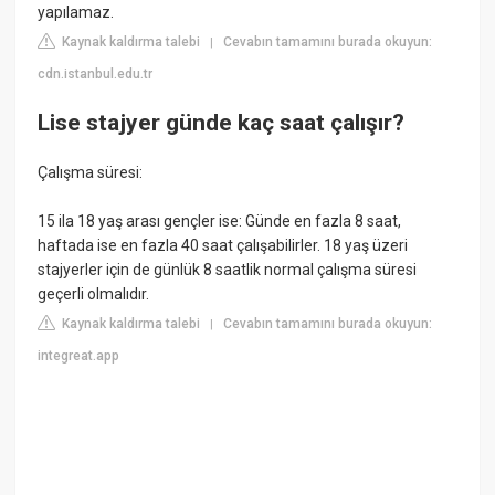
yapılamaz.
Kaynak kaldırma talebi
Cevabın tamamını burada okuyun:
|
cdn.istanbul.edu.tr
Lise stajyer günde kaç saat çalışır?
Çalışma süresi:
15 ila 18 yaş arası gençler ise: Günde en fazla 8 saat,
haftada ise en fazla 40 saat çalışabilirler. 18 yaş üzeri
stajyerler için de günlük 8 saatlik normal çalışma süresi
geçerli olmalıdır.
Kaynak kaldırma talebi
Cevabın tamamını burada okuyun:
|
integreat.app