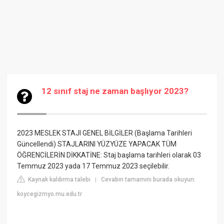
12 sınıf staj ne zaman başlıyor 2023?
2023 MESLEK STAJI GENEL BİLGİLER (Başlama Tarihleri
Güncellendi) STAJLARINI YÜZYÜZE YAPACAK TÜM
ÖĞRENCİLERİN DİKKATİNE: Staj başlama tarihleri olarak 03
Temmuz 2023 yada 17 Temmuz 2023 seçilebilir.
Kaynak kaldırma talebi
Cevabın tamamını burada okuyun:
|
koycegizmyo.mu.edu.tr