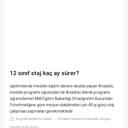
12 sınıf staj kaç ay sürer?
İşletmelerde mesleki eğitim dersini okulda yapan Anadolu
meslek programı öğrencileri ile Anadolu teknik programı
öğrencilerinin Millî Eğitim Bakanlığı Ortaöğretim Kurumları
Yönetmeliğine göre mezun olabilmeleri için 40 iş günü staj
çalışması yapmaları gerekmektedir.
Kaynak kaldırma talebi
Cevabın tamamını burada okuyun:
|
mtegm.meb.gov.tr