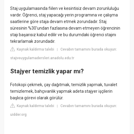
Staj uygulamasında fiilen ve kesintisiz devam zorunluluğu
vardır. Öğrenci, staj yapacağı yerin programına ve çalışma
saatlerine göre staja devam etmek zorundadır. Staj
süresinin %30'undan fazlasına devam etmeyen öğrencinin
stajı başarısız kabul edilir ve bu durumdaki öğrenci stajını
tekrarlamak zorundadır.
Kaynak kaldırma talebi
Cevabın tamamını burada okuyun:
|
stajveuygulamadersleri.anadolu.edu.tr
Stajyer temizlik yapar mı?
Fotokopi çekmek, çay dağıtmak, temizlik yapmak, tuvalet
temizlemek, bahçıvanlık yapmak adeta stajyer işçilerin
başlıca görevi olarak görülür.
Kaynak kaldırma talebi
Cevabın tamamını burada okuyun:
|
uidder.org