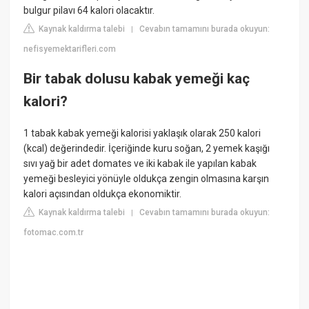
bulgur pilavı 64 kalori olacaktır.
Kaynak kaldırma talebi
Cevabın tamamını burada okuyun:
|
nefisyemektarifleri.com
Bir tabak dolusu kabak yemeği kaç
kalori?
1 tabak kabak yemeği kalorisi yaklaşık olarak 250 kalori
(kcal) değerindedir. İçeriğinde kuru soğan, 2 yemek kaşığı
sıvı yağ bir adet domates ve iki kabak ile yapılan kabak
yemeği besleyici yönüyle oldukça zengin olmasına karşın
kalori açısından oldukça ekonomiktir.
Kaynak kaldırma talebi
Cevabın tamamını burada okuyun:
|
fotomac.com.tr