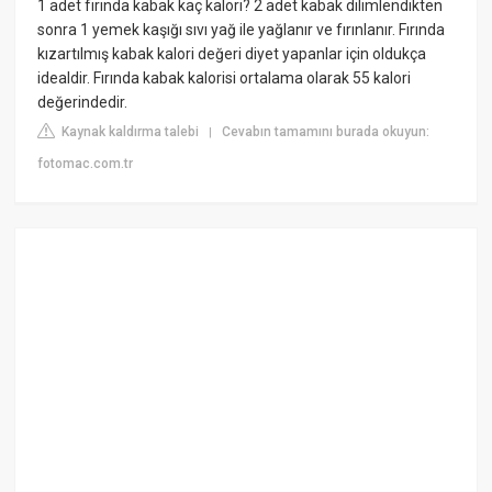
1 adet fırında kabak kaç kalori? 2 adet kabak dilimlendikten
sonra 1 yemek kaşığı sıvı yağ ile yağlanır ve fırınlanır. Fırında
kızartılmış kabak kalori değeri diyet yapanlar için oldukça
idealdir. Fırında kabak kalorisi ortalama olarak 55 kalori
değerindedir.
Kaynak kaldırma talebi
Cevabın tamamını burada okuyun:
|
fotomac.com.tr