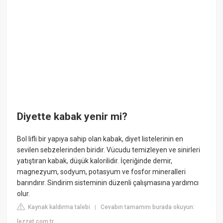
Diyette kabak yenir mi?
Bol lifli bir yapıya sahip olan kabak, diyet listelerinin en
sevilen sebzelerinden biridir. Vücudu temizleyen ve sinirleri
yatıştıran kabak, düşük kalorilidir. İçeriğinde demir,
magnezyum, sodyum, potasyum ve fosfor mineralleri
barındırır. Sindirim sisteminin düzenli çalışmasına yardımcı
olur.
Kaynak kaldırma talebi
Cevabın tamamını burada okuyun:
|
lezzet.com.tr