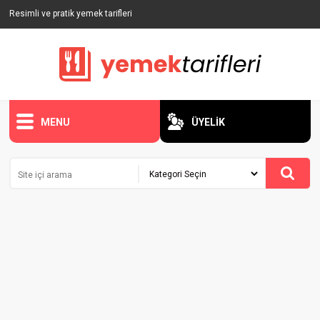
Resimli ve pratik yemek tarifleri
MENU
ÜYELİK