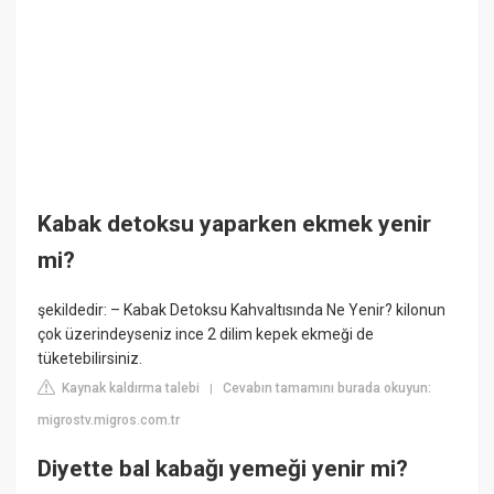
Kabak detoksu yaparken ekmek yenir
mi?
şekildedir: – Kabak Detoksu Kahvaltısında Ne Yenir? kilonun
çok üzerindeyseniz ince 2 dilim kepek ekmeği de
tüketebilirsiniz.
Kaynak kaldırma talebi
Cevabın tamamını burada okuyun:
|
migrostv.migros.com.tr
Diyette bal kabağı yemeği yenir mi?