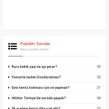
Popüler Sorular
Sıkça sorulan sorular
Kuru kekik çayı ne işe yarar?
35
Yumurta neden Dondurulmaz?
32
Evin temiz kokması için ne yapmalı?
21
Hititler Türkiye'de nerede yaşadı?
34
Ilk arabayı hangi ülke icat etti?
22