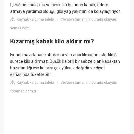
İçeriğinde bolca su ve besin lifi bulunan kabak, ödem
atmaya yardımcı olduğu gibi yağ yakımını da kolaylaştırıyor.
Kaynak kaldırma talebi
Cevabın tamamını burada okuyun:
|
yemek.com
Kızarmış kabak kilo aldırır mı?
Fırında hazırlanan kabak mücveri abartılmadan tüketildiği
sürece kilo aldırmaz. Düşük kalorili bir sebze olan kabaktan
hazırlandığı için kalorisi çok yüksek değildir ve diyet
esnasında tüketilebilir.
Kaynak kaldırma talebi
Cevabın tamamını burada okuyun:
|
fotomac.com.tr