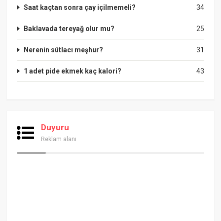
Saat kaçtan sonra çay içilmemeli?
34
Baklavada tereyağ olur mu?
25
Nerenin sütlacı meşhur?
31
1 adet pide ekmek kaç kalori?
43
Duyuru
Reklam alanı