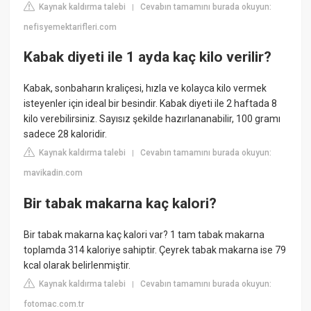
Kaynak kaldırma talebi
Cevabın tamamını burada okuyun:
|
nefisyemektarifleri.com
Kabak diyeti ile 1 ayda kaç kilo verilir?
Kabak, sonbaharın kraliçesi, hızla ve kolayca kilo vermek
isteyenler için ideal bir besindir. Kabak diyeti ile 2 haftada 8
kilo verebilirsiniz. Sayısız şekilde hazırlananabilir, 100 gramı
sadece 28 kaloridir.
Kaynak kaldırma talebi
Cevabın tamamını burada okuyun:
|
mavikadin.com
Bir tabak makarna kaç kalori?
Bir tabak makarna kaç kalori var? 1 tam tabak makarna
toplamda 314 kaloriye sahiptir. Çeyrek tabak makarna ise 79
kcal olarak belirlenmiştir.
Kaynak kaldırma talebi
Cevabın tamamını burada okuyun:
|
fotomac.com.tr