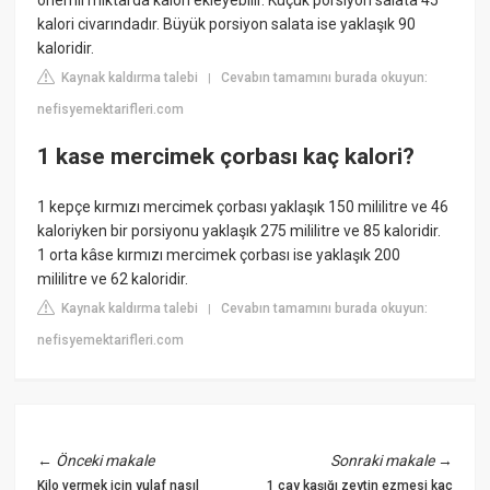
kalori civarındadır. Büyük porsiyon salata ise yaklaşık 90
kaloridir.
Kaynak kaldırma talebi
Cevabın tamamını burada okuyun:
|
nefisyemektarifleri.com
1 kase mercimek çorbası kaç kalori?
1 kepçe kırmızı mercimek çorbası yaklaşık 150 mililitre ve 46
kaloriyken bir porsiyonu yaklaşık 275 mililitre ve 85 kaloridir.
1 orta kâse kırmızı mercimek çorbası ise yaklaşık 200
mililitre ve 62 kaloridir.
Kaynak kaldırma talebi
Cevabın tamamını burada okuyun:
|
nefisyemektarifleri.com
←
Önceki makale
Sonraki makale
→
Kilo vermek için yulaf nasıl
1 çay kaşığı zeytin ezmesi kaç