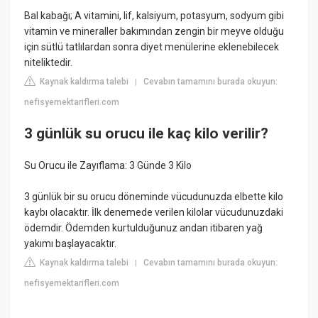
Bal kabağı; A vitamini, lif, kalsiyum, potasyum, sodyum gibi
vitamin ve mineraller bakımından zengin bir meyve olduğu
için sütlü tatlılardan sonra diyet menülerine eklenebilecek
niteliktedir.
Kaynak kaldırma talebi
Cevabın tamamını burada okuyun:
|
nefisyemektarifleri.com
3 günlük su orucu ile kaç kilo verilir?
Su Orucu ile Zayıflama: 3 Günde 3 Kilo
3 günlük bir su orucu döneminde vücudunuzda elbette kilo
kaybı olacaktır. İlk denemede verilen kilolar vücudunuzdaki
ödemdir. Ödemden kurtulduğunuz andan itibaren yağ
yakımı başlayacaktır.
Kaynak kaldırma talebi
Cevabın tamamını burada okuyun:
|
nefisyemektarifleri.com