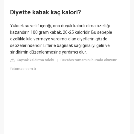
Diyette kabak kaç kalori?
Yüksek su ve lif içeriği, ona düşük kalorili olma özelliği
kazandırır. 100 gram kabak, 20-25 kaloridir. Bu sebeple
özellikle kilo vermeye yardımcı olan diyetlerin gözde
sebzelerindendir. Liflerle bağırsak sağlığına iyi gelir ve
sindirimin düzenlenmesine yardımcı olur.
Kaynak kaldırma talebi
Cevabın tamamını burada okuyun:
|
fotomac.com.tr