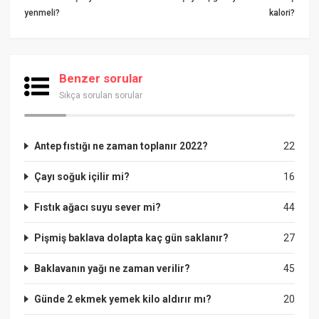
yenmeli?
kalori?
Benzer sorular
Sıkça sorulan sorular
Antep fıstığı ne zaman toplanır 2022?
22
Çayı soğuk içilir mi?
16
Fıstık ağacı suyu sever mi?
44
Pişmiş baklava dolapta kaç gün saklanır?
27
Baklavanın yağı ne zaman verilir?
45
Günde 2 ekmek yemek kilo aldırır mı?
20