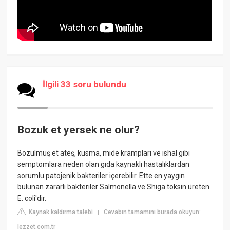
İlgili 33 soru bulundu
Bozuk et yersek ne olur?
Bozulmuş et ateş, kusma, mide krampları ve ishal gibi
semptomlara neden olan gıda kaynaklı hastalıklardan
sorumlu patojenik bakteriler içerebilir. Ette en yaygın
bulunan zararlı bakteriler Salmonella ve Shiga toksin üreten
E. coli'dir.
Kaynak kaldırma talebi
Cevabın tamamını burada okuyun:
|
lezzet.com.tr