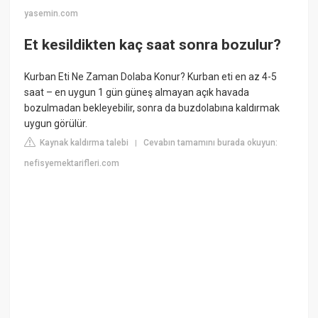
yasemin.com
Et kesildikten kaç saat sonra bozulur?
Kurban Eti Ne Zaman Dolaba Konur? Kurban eti en az 4-5
saat – en uygun 1 gün güneş almayan açık havada
bozulmadan bekleyebilir, sonra da buzdolabına kaldırmak
uygun görülür.
Kaynak kaldırma talebi
Cevabın tamamını burada okuyun:
|
nefisyemektarifleri.com