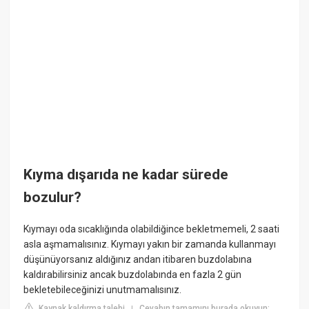
Kıyma dışarıda ne kadar sürede
bozulur?
Kıymayı oda sıcaklığında olabildiğince bekletmemeli, 2 saati
asla aşmamalısınız. Kıymayı yakın bir zamanda kullanmayı
düşünüyorsanız aldığınız andan itibaren buzdolabına
kaldırabilirsiniz ancak buzdolabında en fazla 2 gün
bekletebileceğinizi unutmamalısınız.
Kaynak kaldırma talebi
Cevabın tamamını burada okuyun:
|