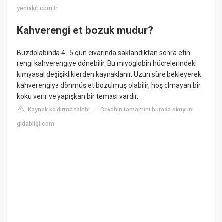
yeniakit.com.tr
Kahverengi et bozuk mudur?
Buzdolabında 4- 5 gün civarında saklandıktan sonra etin
rengi kahverengiye dönebilir. Bu miyoglobin hücrelerindeki
kimyasal değişikliklerden kaynaklanır. Uzun süre bekleyerek
kahverengiye dönmüş et bozulmuş olabilir, hoş olmayan bir
koku verir ve yapışkan bir teması vardır.
Kaynak kaldırma talebi
Cevabın tamamını burada okuyun:
|
gidabilgi.com