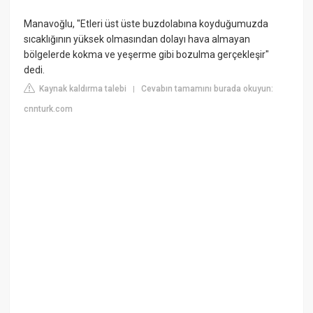
Manavoğlu, "Etleri üst üste buzdolabına koyduğumuzda
sıcaklığının yüksek olmasından dolayı hava almayan
bölgelerde kokma ve yeşerme gibi bozulma gerçekleşir"
dedi.
Kaynak kaldırma talebi
Cevabın tamamını burada okuyun:
|
cnnturk.com