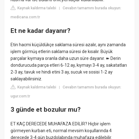
Kaynak kaldırma talebi
Cevabın tamamını burada okuyun:
|
medicana.com.tr
Et ne kadar dayanır?
Etin hacmi küçüldükçe saklama süresi azalır, aynı zamanda
işlem görmüş etlerin saklama süresi de kısalır. Büyük
parçalar kıymaya oranla daha uzun süre dayanır. ➽ Derin
dondurucuda parça etleri 6-12 ay, kıymayı 3-4 ay, sakatatları
2-3 ay, tavuk ve hindi etini 3 ay, sucuk ve sosisi 1-2 ay
saklayabilirsiniz.
Kaynak kaldırma talebi
Cevabın tamamını burada okuyun:
|
ugur.com.tr
3 günde et bozulur mu?
ET KAÇ DERECEDE MUHAFAZA EDİLİR? Hiçbir işlem
görmeyen kurban eti, normal mevsim koşullarında 4
derecede 3-4 gün buzdolabında muhafaza edilebilir.