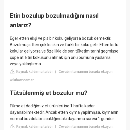
Etin bozulup bozulmadığını nasıl
anlarız?
Eğer etten ekşi ve pis bir koku geliyorsa bozuk demektir.
Bozulmuş etten çok keskin ve farklı bir koku gelir. Etten kötü
kokular geliyorsa ve özellikle de son tüketim tarihi geçmişse
çöpe at. Etin kokusunu almak için onu burnuna yaslama
veya yaklaştırma.
Kaynak kaldırma talebi
Cevabın tamamını burada okuyun:
|
wikihow.com.tr
Tütsülenmiş et bozulur mu?
Füme et dediğimiz et ürünleri ise 1 hafta kadar
dayanabilmektedir. Ancak etten kıyma yapılmışsa, kıymanın
normal buzdolabı sıcaklığındaki dayanma süresi 1 gündür.
Kaynak kaldırma talebi
Cevabın tamamını burada okuyun:
|