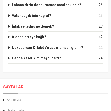
Lahana derin dondurucuda nasıl saklanır?
26
Vatandaşlık için kaç yıl?
25
İntak ve teşhis ne demek?
27
İrlanda nereye bağlı?
42
Üsküdardan Ortaköy'e vapurla nasıl gidilir?
22
Hande Yener kim meşhur etti?
24
SAYFALAR
Ana sayfa
Hakkimizda