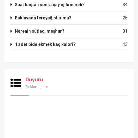
Saat kaçtan sonra çay içilmemeli?
34
Baklavada tereyağ olur mu?
25
Nerenin sütlacı meşhur?
31
1 adet pide ekmek kaç kalori?
43
Duyuru
Reklam alanı