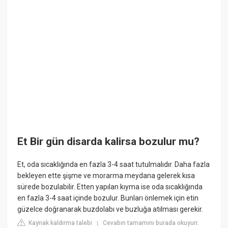
Et Bir gün disarda kalirsa bozulur mu?
Et, oda sıcaklığında en fazla 3-4 saat tutulmalıdır. Daha fazla
bekleyen ette şişme ve morarma meydana gelerek kısa
sürede bozulabilir. Etten yapılan kıyma ise oda sıcaklığında
en fazla 3-4 saat içinde bozulur. Bunları önlemek için etin
güzelce doğranarak buzdolabı ve buzluğa atılması gerekir.
Kaynak kaldırma talebi
Cevabın tamamını burada okuyun:
|