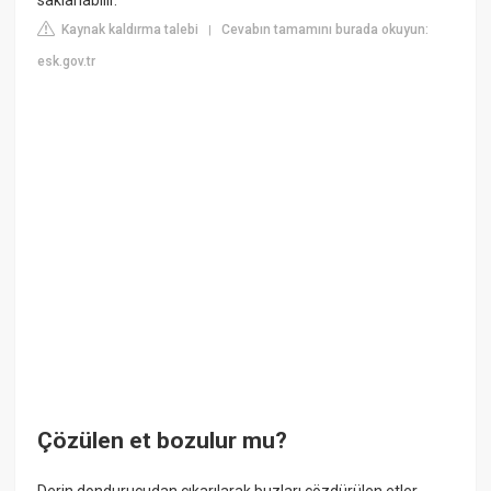
saklanabilir.
Kaynak kaldırma talebi
Cevabın tamamını burada okuyun:
|
esk.gov.tr
Çözülen et bozulur mu?
Derin dondurucudan çıkarılarak buzları çözdürülen etler