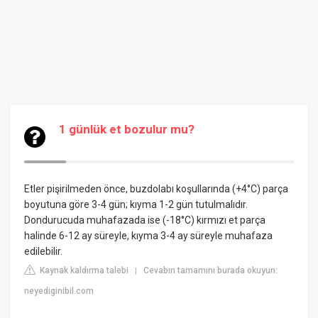
1 günlük et bozulur mu?
Etler pişirilmeden önce, buzdolabı koşullarında (+4°C) parça
boyutuna göre 3-4 gün; kıyma 1-2 gün tutulmalıdır.
Dondurucuda muhafazada ise (-18°C) kırmızı et parça
halinde 6-12 ay süreyle, kıyma 3-4 ay süreyle muhafaza
edilebilir.
Kaynak kaldırma talebi
Cevabın tamamını burada okuyun:
|
neyediginibil.com