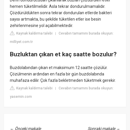
hemen tüketilmelidir. Asla tekrar dondurulmamalıdır.
Çözdürüldükten sonra tekrar dondurulan etlerde bakteri
sayısı artmakta, bu şekilde tüketilen etler ise besin
zehirlenmesine yol açabilmektedir.
Kaynak kaldırma talebi
Cevabın tamamını burada okuyun:
|
milliyet.com.tr
Buzluktan çıkan et kaç saatte bozulur?
Buzdolabından çıkan et maksimum 12 saatte çözülür.
Çözülmenin ardından en fazla bir gün buzdolabında
muhafaza edilir. Çok fazla bekletmeden tüketmek gerekir.
Kaynak kaldırma talebi
Cevabın tamamını burada okuyun:
|
yasemin.com
←
Önceki makale
Sonraki makale
→