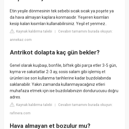
Etin yeşile dönmesinin tek sebebi sıcak sıcak ya poşete ya
da hava almayan kaplara konmasıdır. Yeşeren kısımları
kesip kalan kısımları kullanabilirsiniz. Yeşil et yenmez..
Kaynak kaldırma talebi
Cevabın tamamını burada okuyun:
|
annekaz.com
Antrikot dolapta kaç gün bekler?
Genel olarak kuşbaşı, bonfile, biftek gibi parça etler 3-5 gün,
kıyma ve sakatatlar 2-3 ay, sosis salam gibi işlemiş et
ürünleri ise son kullanma tarihlerine kadar buzdolabında
saklanabilir. Yakın zamanda kullanmayacağınız etleri
muhafaza etmek için ise buzdolabınızın dondurucusu doğru
adres.
Kaynak kaldırma talebi
Cevabın tamamını burada okuyun:
|
rafinera.com
Hava almayan et bozulur mu?