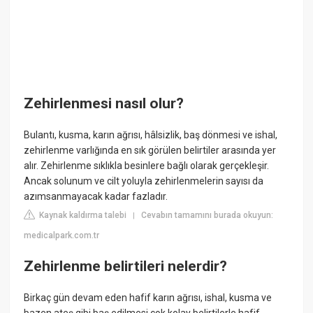
Zehirlenmesi nasıl olur?
Bulantı, kusma, karın ağrısı, hâlsizlik, baş dönmesi ve ishal,
zehirlenme varlığında en sık görülen belirtiler arasında yer
alır. Zehirlenme sıklıkla besinlere bağlı olarak gerçekleşir.
Ancak solunum ve cilt yoluyla zehirlenmelerin sayısı da
azımsanmayacak kadar fazladır.
Kaynak kaldırma talebi
Cevabın tamamını burada okuyun:
|
medicalpark.com.tr
Zehirlenme belirtileri nelerdir?
Birkaç gün devam eden hafif karın ağrısı, ishal, kusma ve