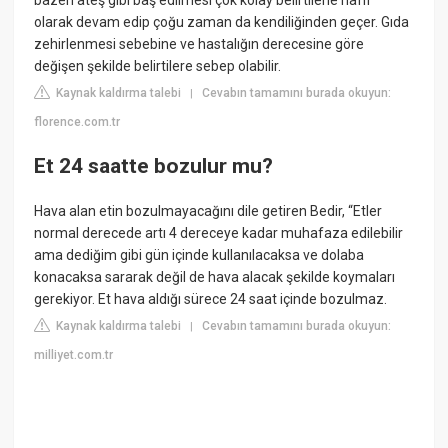
bazen ateş gibi baş edilmesi çok kolay belirtilerle hafif
olarak devam edip çoğu zaman da kendiliğinden geçer. Gıda
zehirlenmesi sebebine ve hastalığın derecesine göre
değişen şekilde belirtilere sebep olabilir.
Kaynak kaldırma talebi
Cevabın tamamını burada okuyun:
|
florence.com.tr
Et 24 saatte bozulur mu?
Hava alan etin bozulmayacağını dile getiren Bedir, “Etler
normal derecede artı 4 dereceye kadar muhafaza edilebilir
ama dediğim gibi gün içinde kullanılacaksa ve dolaba
konacaksa sararak değil de hava alacak şekilde koymaları
gerekiyor. Et hava aldığı sürece 24 saat içinde bozulmaz.
Kaynak kaldırma talebi
Cevabın tamamını burada okuyun:
|
milliyet.com.tr