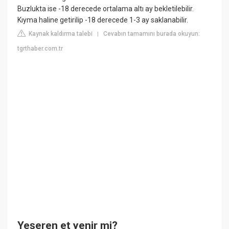
Buzlukta ise -18 derecede ortalama altı ay bekletilebilir.
Kıyma haline getirilip -18 derecede 1-3 ay saklanabilir.
Kaynak kaldırma talebi
Cevabın tamamını burada okuyun:
|
tgrthaber.com.tr
Yeşeren et yenir mi?