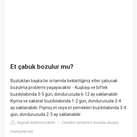
Et çabuk bozulur mu?
Buzluktan başka bir ortamda beklettiğiniz etler çabucak
bozulma problemi yaşayacaktır. - Kuşbaşı ve biftek
buzdolabında 3-5 gün, dondurucuda 6-12 ay saklanabilir.
Kıyma ve sakatat buzdolabında 1-2 gün, dondurucuda 3-4
ay saklanabilir. Pişmiş et veya et yemekleri buzdolabında 3-4
gün, dondurucuda 2-3 ay saklanabilir.
Kaynak kaldırma talebi
Cevabın tamamını burada okuyun:
|
memurlar.net