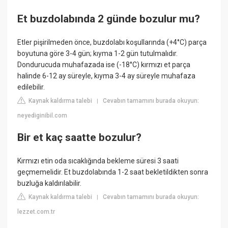
Et buzdolabında 2 günde bozulur mu?
Etler pişirilmeden önce, buzdolabı koşullarında (+4°C) parça
boyutuna göre 3-4 gün; kıyma 1-2 gün tutulmalıdır.
Dondurucuda muhafazada ise (-18°C) kırmızı et parça
halinde 6-12 ay süreyle, kıyma 3-4 ay süreyle muhafaza
edilebilir.
Kaynak kaldırma talebi
Cevabın tamamını burada okuyun:
|
neyediginibil.com
Bir et kaç saatte bozulur?
Kırmızı etin oda sıcaklığında bekleme süresi 3 saati
geçmemelidir. Et buzdolabında 1-2 saat bekletildikten sonra
buzluğa kaldırılabilir.
Kaynak kaldırma talebi
Cevabın tamamını burada okuyun:
|
lezzet.com.tr