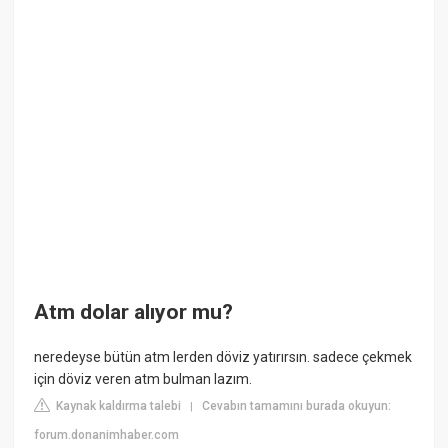
Atm dolar alıyor mu?
neredeyse bütün atm lerden döviz yatırırsın. sadece çekmek
için döviz veren atm bulman lazım.
Kaynak kaldırma talebi
Cevabın tamamını burada okuyun:
|
forum.donanimhaber.com