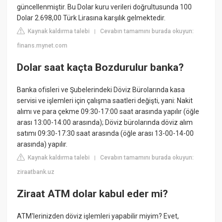
güncellenmiştir. Bu Dolar kuru verileri doğrultusunda 100
Dolar 2.698,00 Türk Lirasına karşılık gelmektedir.
Kaynak kaldırma talebi
Cevabın tamamını burada okuyun:
|
finans.mynet.com
Dolar saat kaçta Bozdurulur banka?
Banka ofisleri ve Şubelerindeki Döviz Bürolarında kasa
servisi ve işlemleri için çalışma saatleri değişti, yani: Nakit
alımı ve para çekme 09:30-17:00 saat arasında yapılır (öğle
arası 13:00-14:00 arasında); Döviz bürolarında döviz alım
satımı 09:30-17:30 saat arasında (öğle arası 13-00-14-00
arasında) yapılır.
Kaynak kaldırma talebi
Cevabın tamamını burada okuyun:
|
ziraatbank.uz
Ziraat ATM dolar kabul eder mi?
ATM'lerinizden döviz işlemleri yapabilir miyim? Evet,