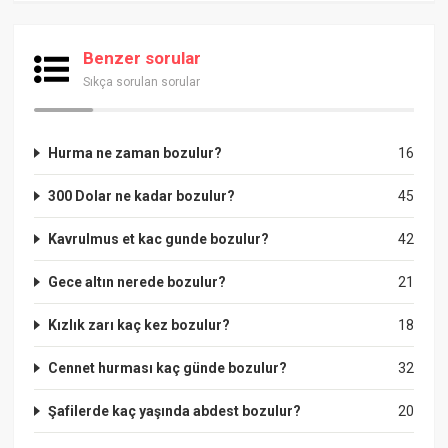
Benzer sorular
Sıkça sorulan sorular
Hurma ne zaman bozulur?
16
300 Dolar ne kadar bozulur?
45
Kavrulmus et kac gunde bozulur?
42
Gece altın nerede bozulur?
21
Kızlık zarı kaç kez bozulur?
18
Cennet hurması kaç günde bozulur?
32
Şafilerde kaç yaşında abdest bozulur?
20