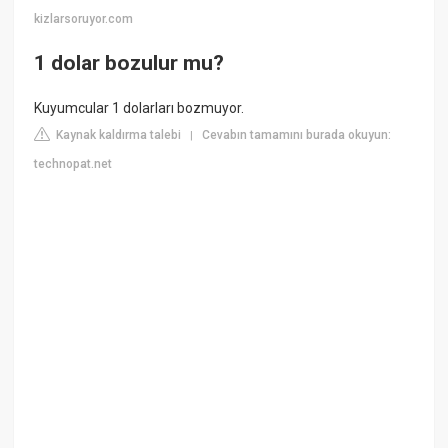
kizlarsoruyor.com
1 dolar bozulur mu?
Kuyumcular 1 dolarları bozmuyor.
Kaynak kaldırma talebi
Cevabın tamamını burada okuyun:
|
technopat.net