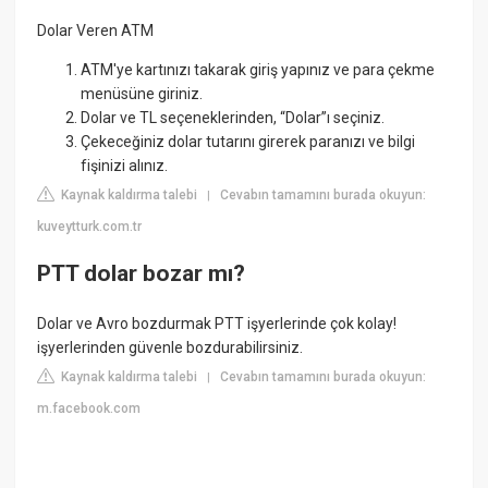
Dolar Veren ATM
ATM'ye kartınızı takarak giriş yapınız ve para çekme
menüsüne giriniz.
Dolar ve TL seçeneklerinden, “Dolar”ı seçiniz.
Çekeceğiniz dolar tutarını girerek paranızı ve bilgi
fişinizi alınız.
Kaynak kaldırma talebi
Cevabın tamamını burada okuyun:
|
kuveytturk.com.tr
PTT dolar bozar mı?
Dolar ve Avro bozdurmak PTT işyerlerinde çok kolay!
işyerlerinden güvenle bozdurabilirsiniz.
Kaynak kaldırma talebi
Cevabın tamamını burada okuyun:
|
m.facebook.com