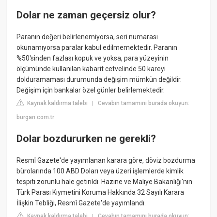
Dolar ne zaman geçersiz olur?
Paranın değeri belirlenemiyorsa, seri numarası
okunamıyorsa paralar kabul edilmemektedir. Paranın
%50'sinden fazlası kopuk ve yoksa, para yüzeyinin
ölçümünde kullanılan kabarit cetvelinde 50 kareyi
dolduramaması durumunda değişim mümkün değildir.
Değişim için bankalar özel günler belirlemektedir.
Kaynak kaldırma talebi
Cevabın tamamını burada okuyun:
|
burgan.com.tr
Dolar bozdururken ne gerekli?
Resmî Gazete'de yayımlanan karara göre, döviz bozdurma
bürolarında 100 ABD Doları veya üzeri işlemlerde kimlik
tespiti zorunlu hale getirildi. Hazine ve Maliye Bakanlığı'nın
Türk Parası Kıymetini Koruma Hakkında 32 Sayılı Karara
İlişkin Tebliği, Resmî Gazete'de yayımlandı.
Kaynak kaldırma talebi
Cevabın tamamını burada okuyun:
|