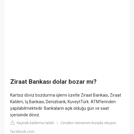
Ziraat Bankası dolar bozar mı?
Kartsız döviz bozdurma işlemi özetle Ziraat Bankası, Ziraat
Katılım, İş Bankası, Denizbank, KuveytTürk. ATM'lerinden
yapılabilmektedir. Bankalarin açık olduğu gün ve saat
içerisinde döviz.
Kaynak kaldırma talebi
Cevabın tamamını burada okuyun:
|
facebook.com