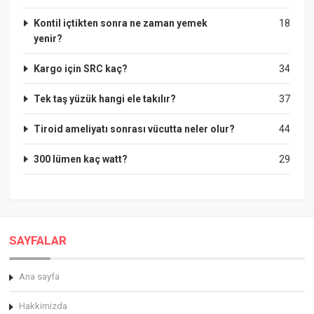
Kontil içtikten sonra ne zaman yemek
18
yenir?
Kargo için SRC kaç?
34
Tek taş yüzük hangi ele takılır?
37
Tiroid ameliyatı sonrası vücutta neler olur?
44
300 lümen kaç watt?
29
SAYFALAR
Ana sayfa
Hakkimizda