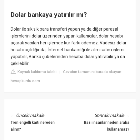
Dolar bankaya yatırılır mı?
Dolar ile sık sık para transferi yapan ya da diğer parasal
işlemlerini dolar üzerinden yapan kullanıcılar, dolar hesabı
açarak yapılan her işlemde kur farkı ödemez. Vadesiz dolar
hesabı açıldığında, İnternet bankacılığı ile alım satım işlemi
yapabilir, Banka şubelerinden hesaba dolar yatırabilir ya da
çekilebilir.
Kaynak kaldırma talebi
Cevabın tamamını burada okuyun:
|
hesapkurdu.com
←
Önceki makale
Sonraki makale
→
Tren engelli kartı nereden
Bazı insanlar neden araba
alınır?
kullanamaz?