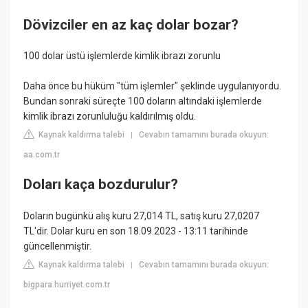
Dövizciler en az kaç dolar bozar?
100 dolar üstü işlemlerde kimlik ibrazı zorunlu
Daha önce bu hüküm "tüm işlemler" şeklinde uygulanıyordu.
Bundan sonraki süreçte 100 doların altındaki işlemlerde
kimlik ibrazı zorunluluğu kaldırılmış oldu.
Kaynak kaldırma talebi
Cevabın tamamını burada okuyun:
|
aa.com.tr
Doları kaça bozdurulur?
Doların bugünkü alış kuru 27,014 TL, satış kuru 27,0207
TL'dir. Dolar kuru en son 18.09.2023 - 13:11 tarihinde
güncellenmiştir.
Kaynak kaldırma talebi
Cevabın tamamını burada okuyun:
|
bigpara.hurriyet.com.tr