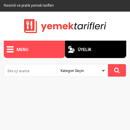
Resimli ve pratik yemek tarifleri
MENU
ÜYELİK