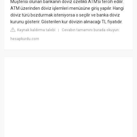
Müşterisi olunan bankanın döviz özellikli ATM'si tercih edilir.
ATM üzerinden döviz işlemleri menüsüne giriş yapılır. Hangi
döviz türü bozdurmak isteniyorsa o seçilir ve banka döviz
kurunu gösterir. Gösterilen kur dövizin alınacağı TL fiyatıdır.
Kaynak kaldırma talebi
Cevabın tamamını burada okuyun:
|
hesapkurdu.com