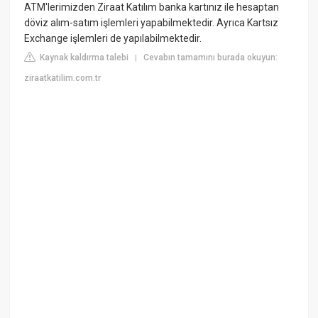
ATM'lerimizden Ziraat Katılım banka kartınız ile hesaptan
döviz alım-satım işlemleri yapabilmektedir. Ayrıca Kartsız
Exchange işlemleri de yapılabilmektedir.
Kaynak kaldırma talebi
Cevabın tamamını burada okuyun:
|
ziraatkatilim.com.tr