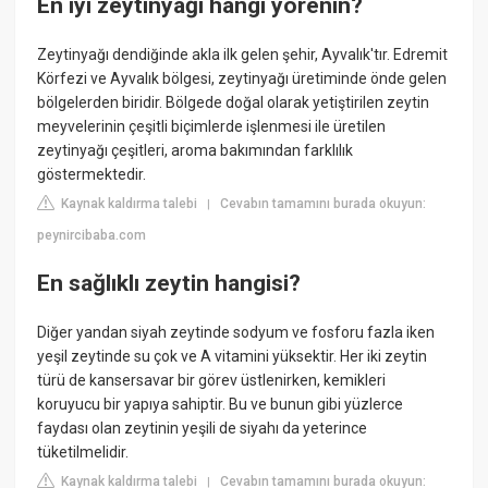
En iyi zeytinyağı hangi yörenin?
Zeytinyağı dendiğinde akla ilk gelen şehir, Ayvalık'tır. Edremit
Körfezi ve Ayvalık bölgesi, zeytinyağı üretiminde önde gelen
bölgelerden biridir. Bölgede doğal olarak yetiştirilen zeytin
meyvelerinin çeşitli biçimlerde işlenmesi ile üretilen
zeytinyağı çeşitleri, aroma bakımından farklılık
göstermektedir.
Kaynak kaldırma talebi
Cevabın tamamını burada okuyun:
|
peynircibaba.com
En sağlıklı zeytin hangisi?
Diğer yandan siyah zeytinde sodyum ve fosforu fazla iken
yeşil zeytinde su çok ve A vitamini yüksektir. Her iki zeytin
türü de kansersavar bir görev üstlenirken, kemikleri
koruyucu bir yapıya sahiptir. Bu ve bunun gibi yüzlerce
faydası olan zeytinin yeşili de siyahı da yeterince
tüketilmelidir.
Kaynak kaldırma talebi
Cevabın tamamını burada okuyun:
|