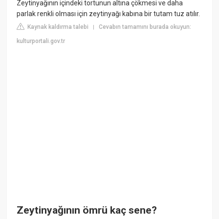
Zeytinyağının içindeki tortunun altına çökmesi ve daha
parlak renkli olması için zeytinyağı kabına bir tutam tuz atılır.
Kaynak kaldırma talebi
Cevabın tamamını burada okuyun:
|
kulturportali.gov.tr
Zeytinyağının ömrü kaç sene?