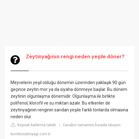
Zeytinyağının rengi neden yeşile döner?
Meyvelerin yeşil olduğu dönemin üzerinden yaklaşık 90 gün
geçince zeytin mor ya da siyaha dönmeye başlar. Bu dönem
zeytinin olgunlaşma dönemidir. Olgunlaşma ile birlikte
polifenol, klorofil ve su miktarı azalır. Bu etkenler de
zeytinyağının renginin sarıdan yeşile farklı tonlarda olmasına
neden olur.
Kaynak kaldırma talebi
Cevabın tamamını burada okuyun:
|
komilizeytinyagi.com.tr