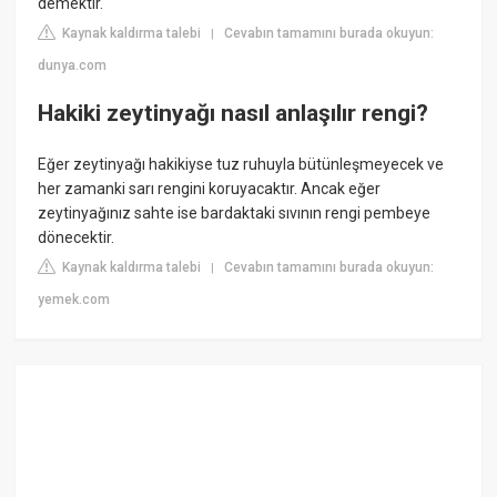
demektir.
Kaynak kaldırma talebi
Cevabın tamamını burada okuyun:
|
dunya.com
Hakiki zeytinyağı nasıl anlaşılır rengi?
Eğer zeytinyağı hakikiyse tuz ruhuyla bütünleşmeyecek ve
her zamanki sarı rengini koruyacaktır. Ancak eğer
zeytinyağınız sahte ise bardaktaki sıvının rengi pembeye
dönecektir.
Kaynak kaldırma talebi
Cevabın tamamını burada okuyun:
|
yemek.com