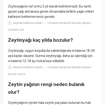
Zeytinyağının raf ömrü 2 yıl olarak belirlenmiştir. Bu tarihi
geçen yağı atmanıza gerek olmamakla birlikte yağın etiket
kalitesini beklememeniz gerekir.
Kaynak kaldırma talebi
Cevabın tamamını burada okuyun:
|
cnnturk.com
Zeytinyağı kaç yilda bozulur?
Zeytinyağı, uygun koşullarda saklandığında ortalama 18-24
aya kadar dayanır. Sızma zeytinyağı, daha az işlendiği için
ortalama 12-18 ay muhafaza edilebilir.
Kaynak kaldırma talebi
Cevabın tamamını burada okuyun:
|
lezzet.com.tr
Zeytin yağının rengi neden bulanık
olur?
Zeytinyağının içinde hala zeytin parçaları bulunan bu hali