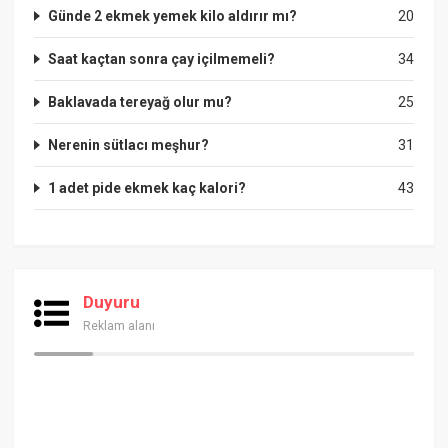
Günde 2 ekmek yemek kilo aldırır mı?
20
Saat kaçtan sonra çay içilmemeli?
34
Baklavada tereyağ olur mu?
25
Nerenin sütlacı meşhur?
31
1 adet pide ekmek kaç kalori?
43
Duyuru
Reklam alanı