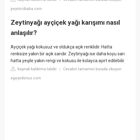
peynircibaba.com
Zeytinyağı ayçiçek yağı karışımı nasıl
anlaşılır?
Ayçiçek yağı kokusuz ve oldukça açık renklidir. Hatta
renksize yakın bir açık sarıdır. Zeytinyağı ise daha koyu sarı
hatta yeşile yakın rengi ve kokusu ile kolayca ayırt edilebilir.
Kaynak kaldırma talebi
Cevabın tamamını burada okuyun:
|
egeyedonus.com