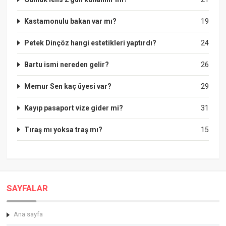
Kastamonulu bakan var mı?
19
Petek Dinçöz hangi estetikleri yaptırdı?
24
Bartu ismi nereden gelir?
26
Memur Sen kaç üyesi var?
29
Kayıp pasaport vize gider mi?
31
Tıraş mı yoksa traş mı?
15
SAYFALAR
Ana sayfa