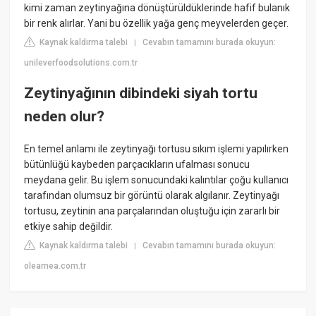
kimi zaman zeytinyağına dönüştürüldüklerinde hafif bulanık
bir renk alırlar. Yani bu özellik yağa genç meyvelerden geçer.
Kaynak kaldırma talebi
Cevabın tamamını burada okuyun:
|
unileverfoodsolutions.com.tr
Zeytinyağının dibindeki siyah tortu
neden olur?
En temel anlamı ile zeytinyağı tortusu sıkım işlemi yapılırken
bütünlüğü kaybeden parçacıkların ufalması sonucu
meydana gelir. Bu işlem sonucundaki kalıntılar çoğu kullanıcı
tarafından olumsuz bir görüntü olarak algılanır. Zeytinyağı
tortusu, zeytinin ana parçalarından oluştuğu için zararlı bir
etkiye sahip değildir.
Kaynak kaldırma talebi
Cevabın tamamını burada okuyun:
|
oleamea.com.tr