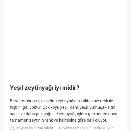
Yeşil zeytinyağı iyi midir?
Biliyor musunuz, aslında zeytinyağının kalitesinin renk ile
hiçbir ilgisi yoktur. Çok koyu yeşil, canlı yeşil, yumuşak altın
sarısı ve daha pek çoğu… Zeytinyağı, işlem görmeden önce
tamamen zeytinin renk ve kalitesine göre belli oluyor.
Kaynak kaldırma talebi
Cevabın tamamını burada okuyun:
|