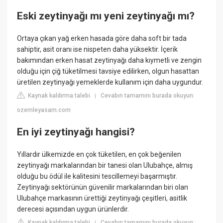
Eski zeytinyağı mı yeni zeytinyağı mı?
Ortaya çıkan yağ erken hasada göre daha soft bir tada
sahiptir, asit oranı ise nispeten daha yüksektir. İçerik
bakımından erken hasat zeytinyağı daha kıymetli ve zengin
olduğu için çiğ tüketilmesi tavsiye edilirken, olgun hasattan
üretilen zeytinyağı yemeklerde kullanım için daha uygundur.
Kaynak kaldırma talebi
Cevabın tamamını burada okuyun:
|
ozemleyasam.com
En iyi zeytinyağı hangisi?
Yıllardır ülkemizde en çok tüketilen, en çok beğenilen
zeytinyağı markalarından bir tanesi olan Ulubahçe, almış
olduğu bu ödül ile kalitesini tescillemeyi başarmıştır.
Zeytinyağı sektörünün güvenilir markalarından biri olan
Ulubahçe markasının ürettiği zeytinyağı çeşitleri, asitlik
derecesi açısından uygun ürünlerdir.
Kaynak kaldırma talebi
Cevabın tamamını burada okuyun:
|