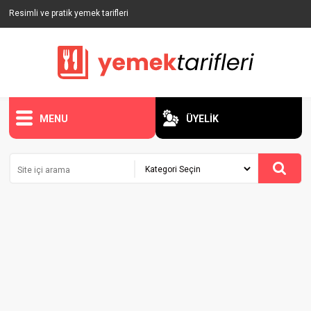
Resimli ve pratik yemek tarifleri
MENU
ÜYELİK