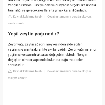
markası İtalya'da 49 yıllığına tescil ettirilmiş olması ile birlikte
zengin bir mirası Türkiye'deki ve dünyanın birçok ülkesindeki
tanınırlığı ile gelecek nesillere taşımak kararlılığındadır.
Kaynak kaldırma talebi
Cevabın tamamını burada okuyun:
|
verde.com.tr
Yeşil zeytin yağı nedir?
Zeytinyağı, zeytin ağacını meyvesinden elde edilen
yeşilimsi-sarımtırak renkte sıvı bir yağdır. Zeytinyağının rengi
yeşilimsi ve sarımtırak arası değişebilmektedir. Rengin
değişken olması yapısında bulundurduğu maddeler
sonucudur.
Kaynak kaldırma talebi
Cevabın tamamını burada okuyun:
|
milliyet.com.tr