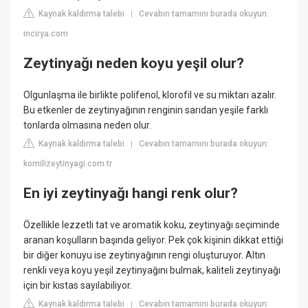
Kaynak kaldırma talebi
Cevabın tamamını burada okuyun:
|
incirya.com
Zeytinyağı neden koyu yeşil olur?
Olgunlaşma ile birlikte polifenol, klorofil ve su miktarı azalır.
Bu etkenler de zeytinyağının renginin sarıdan yeşile farklı
tonlarda olmasına neden olur.
Kaynak kaldırma talebi
Cevabın tamamını burada okuyun:
|
komilizeytinyagi.com.tr
En iyi zeytinyağı hangi renk olur?
Özellikle lezzetli tat ve aromatik koku, zeytinyağı seçiminde
aranan koşulların başında geliyor. Pek çok kişinin dikkat ettiği
bir diğer konuyu ise zeytinyağının rengi oluşturuyor. Altın
renkli veya koyu yeşil zeytinyağını bulmak, kaliteli zeytinyağı
için bir kıstas sayılabiliyor.
Kaynak kaldırma talebi
Cevabın tamamını burada okuyun:
|