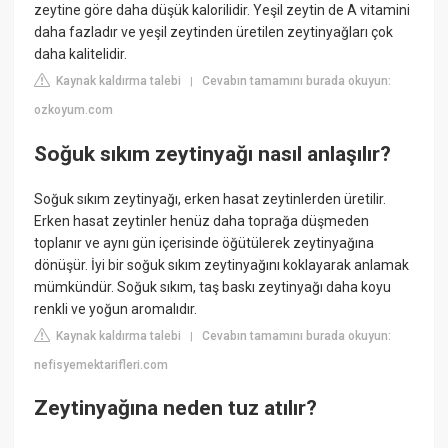
zeytine göre daha düşük kalorilidir. Yeşil zeytin de A vitamini
daha fazladır ve yeşil zeytinden üretilen zeytinyağları çok
daha kalitelidir.
Kaynak kaldırma talebi
Cevabın tamamını burada okuyun:
|
ozkoyum.com
Soğuk sıkım zeytinyağı nasıl anlaşılır?
Soğuk sıkım zeytinyağı, erken hasat zeytinlerden üretilir.
Erken hasat zeytinler henüz daha toprağa düşmeden
toplanır ve aynı gün içerisinde öğütülerek zeytinyağına
dönüşür. İyi bir soğuk sıkım zeytinyağını koklayarak anlamak
mümkündür. Soğuk sıkım, taş baskı zeytinyağı daha koyu
renkli ve yoğun aromalıdır.
Kaynak kaldırma talebi
Cevabın tamamını burada okuyun:
|
nefisyemektarifleri.com
Zeytinyağına neden tuz atılır?