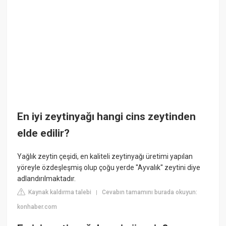
En iyi zeytinyağı hangi cins zeytinden
elde edilir?
Yağlık zeytin çeşidi, en kaliteli zeytinyağı üretimi yapılan
yöreyle özdeşleşmiş olup çoğu yerde ''Ayvalık'' zeytini diye
adlandırılmaktadır.
Kaynak kaldırma talebi
Cevabın tamamını burada okuyun:
|
konhaber.com