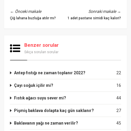
←
Önceki makale
Sonraki makale
→
Çiğ lahana buzluğa atılır mı?
1 adet pastane simidi kaç kalori?
Benzer sorular
Sıkça sorulan sorular
Antep fıstığı ne zaman toplanır 2022?
22
Çayı soğuk içilir mi?
16
Fıstık ağacı suyu sever mi?
44
Pişmiş baklava dolapta kaç gün saklanır?
27
Baklavanın yağı ne zaman verilir?
45