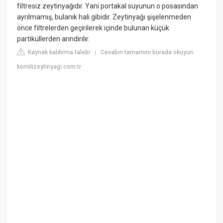
filtresiz zeytinyağıdır. Yani portakal suyunun o posasından
ayrılmamış, bulanık hali gibidir. Zeytinyağı şişelenmeden
önce filtrelerden geçirilerek içinde bulunan küçük
partiküllerden arındırılır.
Kaynak kaldırma talebi
Cevabın tamamını burada okuyun:
|
komilizeytinyagi.com.tr