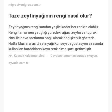
migrostv.migros.com.tr
Taze zeytinyağının rengi nasıl olur?
Zeytinyağının rengi sarıdan yeşile kadar her renkte olabilir.
Rengi tamamen yetiştiği yöredeki ağaç, zeytin ve toprak
cinsi ile hava şartlarına bağlı olarak değişkenlik gösterir.
Hatta Uluslararası Zeytinyağı Konseyi degüstasyon sırasında
kullanılan bardakların koyu renk olma şartı getirmiştir.
Kaynak kaldırma talebi
Cevabın tamamını burada okuyun:
|
ayvada.com.tr