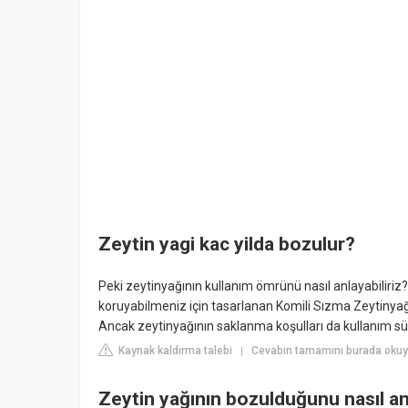
Zeytin yagi kac yilda bozulur?
Peki zeytinyağının kullanım ömrünü nasıl anlayabiliriz? 
koruyabilmeniz için tasarlanan Komili Sızma Zeytinyağı
Ancak zeytinyağının saklanma koşulları da kullanım sür
Kaynak kaldırma talebi
Cevabın tamamını burada okuyu
|
Zeytin yağının bozulduğunu nasıl an