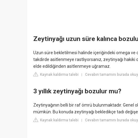
Zeytinyağı uzun süre kalınca bozul
Uzun süre bekletilmesi halinde içeriğindeki omega v
takdirde asitlenmeye rastlıyorsanız, zeytinyağı hakiki 
elde edildiğinden asitlenmeye uğramaz.
Kaynak kaldırma talebi
Cevabın tamamını burada okuy
|
3 yıllık zeytinyağı bozulur mu?
Zeytinyağının belli bir raf ömrü bulunmaktadır. Genel 
mümkün. Bu konuda zeytinyağı bekledikçe tadı değişeb
Kaynak kaldırma talebi
Cevabın tamamını burada okuyu
|