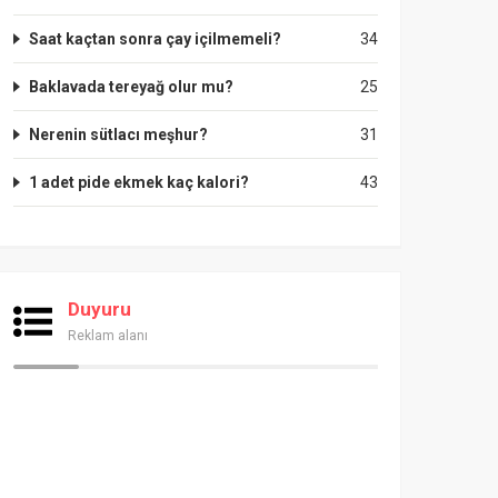
Saat kaçtan sonra çay içilmemeli?
34
Baklavada tereyağ olur mu?
25
Nerenin sütlacı meşhur?
31
1 adet pide ekmek kaç kalori?
43
Duyuru
Reklam alanı