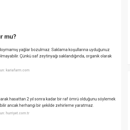
ur mu?
e doymamış yağlar bozulmaz. Saklama koşullarına uyduğunuz
olmayabilir. Çünkü saf zeytinyağı saklandığında, organik olarak
un: kariafarm.com
olarak hasattan 2 yıl sonra kadar bir raf ömrü olduğunu söylemek
ilir ancak herhangi bir şekilde zehirleme yaratmaz.
n: hurriyet.com.tr