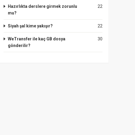
Hazırlıkta derslere girmek zorunlu
22
mu?
Siyah şal kime yakışır?
22
WeTransfer ile kaç GB dosya
30
gönderilir?