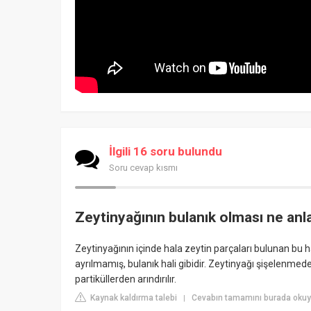
İlgili 16 soru bulundu
Soru cevap kısmı
Zeytinyağının bulanık olması ne anl
Zeytinyağının içinde hala zeytin parçaları bulunan bu h
ayrılmamış, bulanık hali gibidir. Zeytinyağı şişelenmed
partiküllerden arındırılır.
Kaynak kaldırma talebi
Cevabın tamamını burada okuyu
|