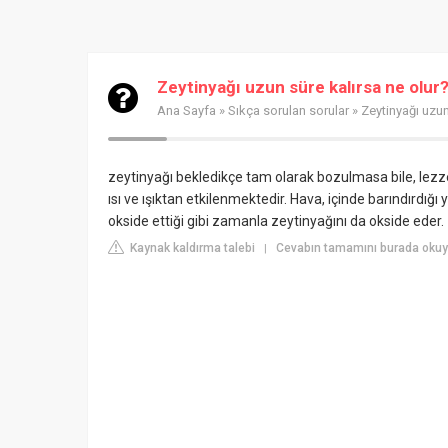
Zeytinyağı uzun süre kalırsa ne olur
Ana Sayfa
»
Sıkça sorulan sorular
» Zeytinyağı uzun
zeytinyağı bekledikçe tam olarak bozulmasa bile, lezz
ısı ve ışıktan etkilenmektedir. Hava, içinde barındırdığ
okside ettiği gibi zamanla zeytinyağını da okside eder.
Kaynak kaldırma talebi
Cevabın tamamını burada okuyu
|