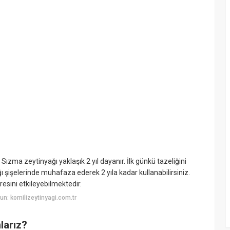
Sızma zeytinyağı yaklaşık 2 yıl dayanır. İlk günkü tazeliğini
 şişelerinde muhafaza ederek 2 yıla kadar kullanabilirsiniz.
esini etkileyebilmektedir.
n: komilizeytinyagi.com.tr
larız?