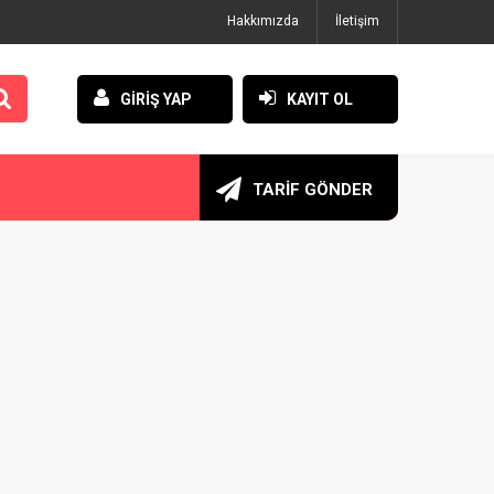
Hakkımızda
İletişim
GİRİŞ YAP
KAYIT OL
TARİF GÖNDER