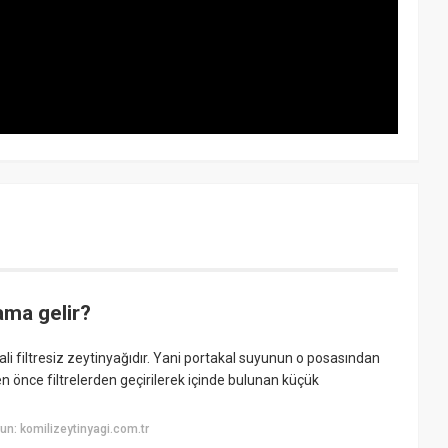
ama gelir?
ali filtresiz zeytinyağıdır. Yani portakal suyunun o posasından
en önce filtrelerden geçirilerek içinde bulunan küçük
n: komilizeytinyagi.com.tr