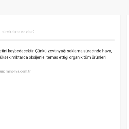
?
 süre kalırsa ne olur?
etini kaybedecektir. Çünkü zeytinyağı saklama sürecinde hava,
ı yüksek miktarda oksijenle, temas ettiği organik tüm ürünleri
n: minoliva.com.tr