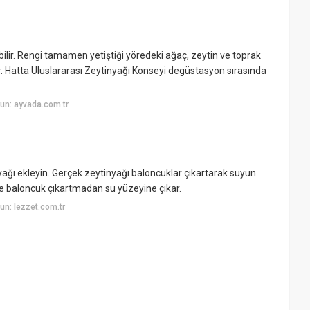
bilir. Rengi tamamen yetiştiği yöredeki ağaç, zeytin ve toprak
rir. Hatta Uluslararası Zeytinyağı Konseyi degüstasyon sırasında
un: ayvada.com.tr
yağı ekleyin. Gerçek zeytinyağı baloncuklar çıkartarak suyun
ise baloncuk çıkartmadan su yüzeyine çıkar.
n: lezzet.com.tr