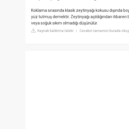
Koklama sırasında klasik zeytinyağı kokusu dışında bo
yüz tutmuş demektir. Zeytinyağı açıldığından itibaren bu 
veya soğuk sıkım olmadığı düşünülür.
Kaynak kaldırma talebi
Cevabın tamamını burada okuyu
|