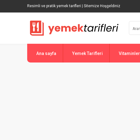
Resimli ve pratik yemek tarifleri | Sitemize Hoşgeldiniz
Ana sayfa
Yemek Tarifleri
Vitaminler