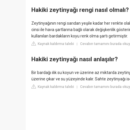
Hakiki zeytinyağı rengi nasıl olmalı?
Zeytinyağının rengi sarıdan yeşile kadar her renkte ola
cinsi ile hava şartlarına bağlı olarak değişkenlik göste
kullanılan bardakların koyu renk olma şartı getirmiştir.
Kaynak kaldırma talebi
Cevabın tamamını burada okuy
|
Hakiki zeytinyağı nasıl anlaşılır?
Bir bardağı ılık su koyun ve üzerine az miktarda zeytin
üzerine çıkar ve su yüzeyinde kalır. Sahte zeytinyağı 
Kaynak kaldırma talebi
Cevabın tamamını burada okuyu
|