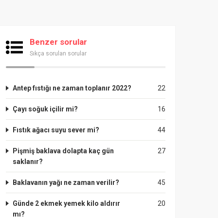
Benzer sorular
Sıkça sorulan sorular
Antep fıstığı ne zaman toplanır 2022?
22
Çayı soğuk içilir mi?
16
Fıstık ağacı suyu sever mi?
44
Pişmiş baklava dolapta kaç gün
27
saklanır?
Baklavanın yağı ne zaman verilir?
45
Günde 2 ekmek yemek kilo aldırır
20
mı?