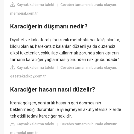
Kaynak kaldırma talebi
Cevabın tamamını burada okuyun:
|
memorial.com.tr
Karaciğerin düşmanı nedir?
Diyabet ve kolesterol gibi kronik metabolik hastalığı olanlar,
kilolu olanlar, hareketsiz kalanlar, düzenli ya da düzensiz
alkol tüketenler, çoklu ilaç kullanmak zorunda olan kişilerin
tamamı karaciğer yağlanması yönünden risk grubundadır.”
Kaynak kaldırma talebi
Cevabın tamamını burada okuyun:
|
gazetekadikoy.com.tr
Karaciğer hasarı nasıl düzelir?
Kronik gelişen, yani artık hasarın geri dönmesinin
beklenmediği durumlar ile iyileşmeyen akut yetersizliklerde
tek etkili tedavi karaciğer naklidir.
Kaynak kaldırma talebi
Cevabın tamamını burada okuyun:
|
memorial.com.tr