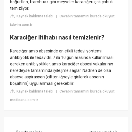
böğürtlen, frambuaz gibi meyveler karaciğeri çok çabuk
temizliyor.
Kaynak kaldırma talebi
Cevabın tamamını burada okuyun:
|
takvim.com.tr
Karaciğer iltihabı nasıl temizlenir?
Karaciğer amip absesinde en etkili tedavi yöntemi,
antibiyotik ile tedavidir. 7 ila 10 gün arasında kullanılması
gereken antibiyotikler, amip karaciğer absesi vakalarının
neredeyse tamamında iyileşme sağlar. Nadiren de olsa
abseye aspirasyon (ciltten iğneyle girilerek absenin
boşaltımı) uygulanması gerekebilir.
Kaynak kaldırma talebi
Cevabın tamamını burada okuyun:
|
medicana.com.tr