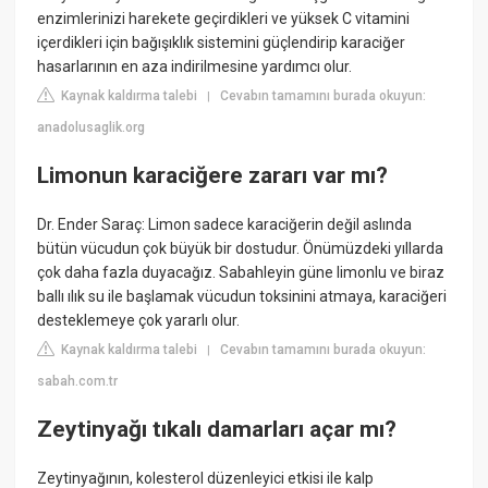
enzimlerinizi harekete geçirdikleri ve yüksek C vitamini
içerdikleri için bağışıklık sistemini güçlendirip karaciğer
hasarlarının en aza indirilmesine yardımcı olur.
Kaynak kaldırma talebi
Cevabın tamamını burada okuyun:
|
anadolusaglik.org
Limonun karaciğere zararı var mı?
Dr. Ender Saraç: Limon sadece karaciğerin değil aslında
bütün vücudun çok büyük bir dostudur. Önümüzdeki yıllarda
çok daha fazla duyacağız. Sabahleyin güne limonlu ve biraz
ballı ılık su ile başlamak vücudun toksinini atmaya, karaciğeri
desteklemeye çok yararlı olur.
Kaynak kaldırma talebi
Cevabın tamamını burada okuyun:
|
sabah.com.tr
Zeytinyağı tıkalı damarları açar mı?
Zeytinyağının, kolesterol düzenleyici etkisi ile kalp