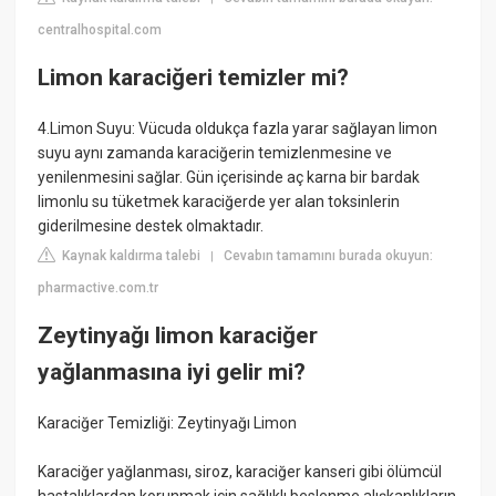
centralhospital.com
Limon karaciğeri temizler mi?
4.Limon Suyu: Vücuda oldukça fazla yarar sağlayan limon
suyu aynı zamanda karaciğerin temizlenmesine ve
yenilenmesini sağlar. Gün içerisinde aç karna bir bardak
limonlu su tüketmek karaciğerde yer alan toksinlerin
giderilmesine destek olmaktadır.
Kaynak kaldırma talebi
Cevabın tamamını burada okuyun:
|
pharmactive.com.tr
Zeytinyağı limon karaciğer
yağlanmasına iyi gelir mi?
Karaciğer Temizliği: Zeytinyağı Limon
Karaciğer yağlanması, siroz, karaciğer kanseri gibi ölümcül
hastalıklardan korunmak için sağlıklı beslenme alışkanlıkların