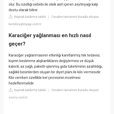
olur. Bu özelliği sebebi ile oleik asit içeren zeytinyağı kalp
dostu olarak bilinir.
Kaynak kaldırma talebi
Cevabın tamamını burada okuyun:
|
komilizeytinyagi.com.tr
Karaciğer yağlanması en hızlı nasıl
geçer?
Karaciğer yağlanmasının etkinliği kanıtlanmış tek tedavisi;
kişinin beslenme alışkanlıklarını değiştirmesi ve düşük
kalorili, az yağlı, paketli-işlenmiş gıda tüketiminin azaltıldığı,
sağlıklı besinlerden oluşan bir diyet planı ile kilo vermesidir.
Kilo verirken özellikle bel çevresinin incelmesi
hedeflenmelidir.
Kaynak kaldırma talebi
Cevabın tamamını burada okuyun:
|
sozcu.com.tr