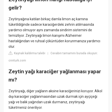
gelir?
Zeytinyağına katılan birkaç damla limon aç karnına
tüketildiğinde sadece karaciğerdeki zehrin atılmasında
yardımcı olmuyor aynı zamanda sindirim sistemini de
temizliyor. Zeytinyağı limon karışımı Alzheimer
hastalığından ve ruhsal çöküntüden korunmanıza yardımcı
olur.
Kaynak kaldırma talebi
Cevabın tamamını burada okuyun:
|
cnnturk.com
Zeytin yağı karaciğer yağlanması yapar
mı?
Zeytinyağı, diğer yağların aksine karaciğerinizi koruyor. Alkol
dışı karaciğer yağlanmasından uzak durmak için ayçiçeği
yağı ve balık yağından uzak durmanız, zeytinyağı
tüketmeniz öneriliyor.