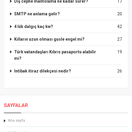
Dış cephe mantolama ne kadar sürer?
17
SMTP ne anlama gelir?
20
4 lük dalgıç kaç kw?
42
Kılların uzun olması gusle engel mi?
27
Türk vatandaşları Kıbrıs pasaportu alabilir
19
mi?
Intibak itiraz dilekçesi nedir?
26
SAYFALAR
Ana sayfa