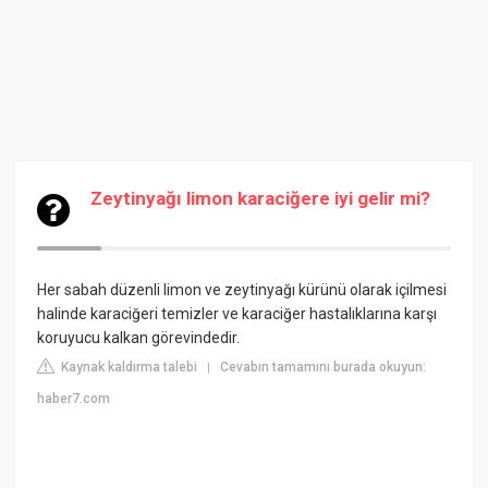
Zeytinyağı limon karaciğere iyi gelir mi?
Her sabah düzenli limon ve zeytinyağı kürünü olarak içilmesi
halinde karaciğeri temizler ve karaciğer hastalıklarına karşı
koruyucu kalkan görevindedir.
Kaynak kaldırma talebi
Cevabın tamamını burada okuyun:
|
haber7.com