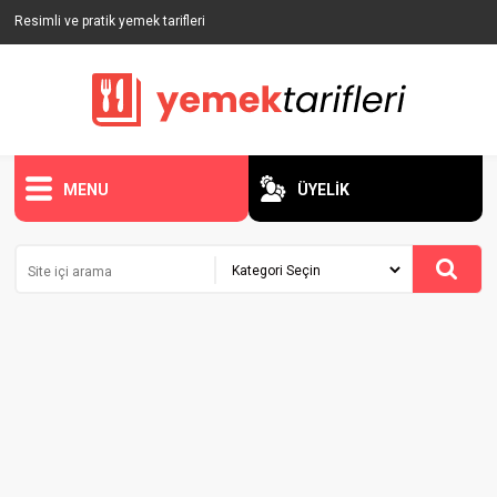
Resimli ve pratik yemek tarifleri
MENU
ÜYELİK