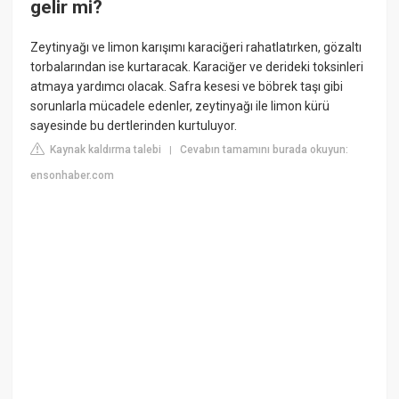
gelir mi?
Zeytinyağı ve limon karışımı karaciğeri rahatlatırken, gözaltı
torbalarından ise kurtaracak. Karaciğer ve derideki toksinleri
atmaya yardımcı olacak. Safra kesesi ve böbrek taşı gibi
sorunlarla mücadele edenler, zeytinyağı ile limon kürü
sayesinde bu dertlerinden kurtuluyor.
Kaynak kaldırma talebi
Cevabın tamamını burada okuyun:
|
ensonhaber.com