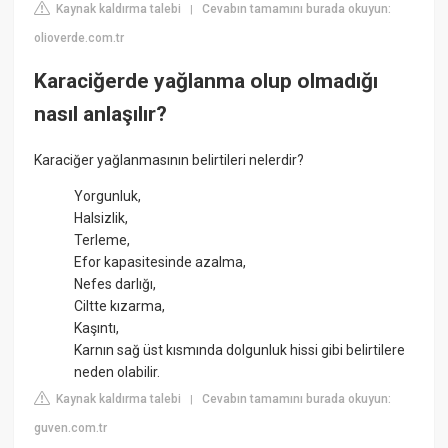
Kaynak kaldırma talebi
Cevabın tamamını burada okuyun:
|
olioverde.com.tr
Karaciğerde yağlanma olup olmadığı
nasıl anlaşılır?
Karaciğer yağlanmasının belirtileri nelerdir?
Yorgunluk,
Halsizlik,
Terleme,
Efor kapasitesinde azalma,
Nefes darlığı,
Ciltte kızarma,
Kaşıntı,
Karnın sağ üst kısmında dolgunluk hissi gibi belirtilere
neden olabilir.
Kaynak kaldırma talebi
Cevabın tamamını burada okuyun:
|
guven.com.tr