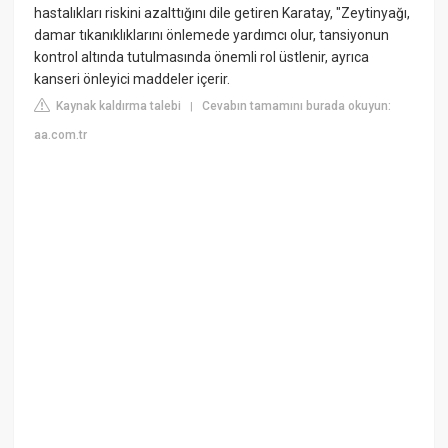
hastalıkları riskini azalttığını dile getiren Karatay, "Zeytinyağı,
damar tıkanıklıklarını önlemede yardımcı olur, tansiyonun
kontrol altında tutulmasında önemli rol üstlenir, ayrıca
kanseri önleyici maddeler içerir.
Kaynak kaldırma talebi
Cevabın tamamını burada okuyun:
|
aa.com.tr