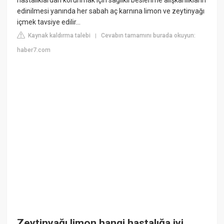
edinilmesi yanında her sabah aç karnına limon ve zeytinyağı
içmek tavsiye edilir...
Kaynak kaldırma talebi
Cevabın tamamını burada okuyun:
|
haber7.com
Zeytinyağı limon hangi hastalığa iyi