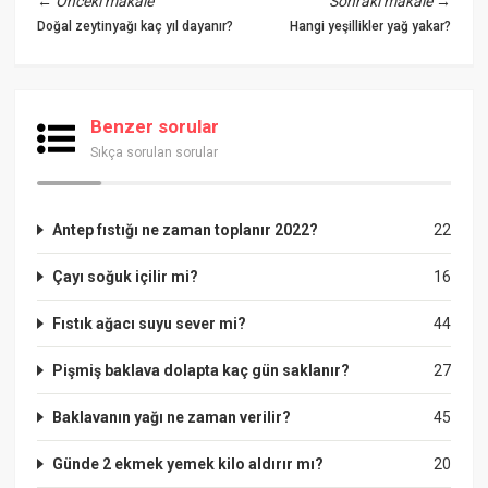
←
Önceki makale
Sonraki makale
→
Doğal zeytinyağı kaç yıl dayanır?
Hangi yeşillikler yağ yakar?
Benzer sorular
Sıkça sorulan sorular
Antep fıstığı ne zaman toplanır 2022?
22
Çayı soğuk içilir mi?
16
Fıstık ağacı suyu sever mi?
44
Pişmiş baklava dolapta kaç gün saklanır?
27
Baklavanın yağı ne zaman verilir?
45
Günde 2 ekmek yemek kilo aldırır mı?
20