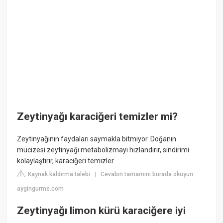
Zeytinyağı karaciğeri temizler mi?
Zeytinyağının faydaları saymakla bitmiyor. Doğanın
mucizesi zeytinyağı metabolizmayı hızlandırır, sindirimi
kolaylaştırır, karaciğeri temizler.
Kaynak kaldırma talebi
Cevabın tamamını burada okuyun:
|
aygingurme.com
Zeytinyağı limon kürü karaciğere iyi