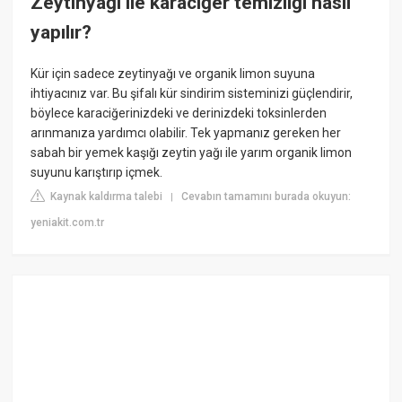
Zeytinyağı ile karaciğer temizliği nasıl
yapılır?
Kür için sadece zeytinyağı ve organik limon suyuna
ihtiyacınız var. Bu şifalı kür sindirim sisteminizi güçlendirir,
böylece karaciğerinizdeki ve derinizdeki toksinlerden
arınmanıza yardımcı olabilir. Tek yapmanız gereken her
sabah bir yemek kaşığı zeytin yağı ile yarım organik limon
suyunu karıştırıp içmek.
Kaynak kaldırma talebi
Cevabın tamamını burada okuyun:
|
yeniakit.com.tr