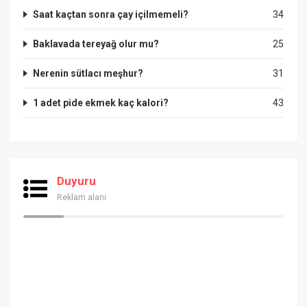
Saat kaçtan sonra çay içilmemeli?
34
Baklavada tereyağ olur mu?
25
Nerenin sütlacı meşhur?
31
1 adet pide ekmek kaç kalori?
43
Duyuru
Reklam alanı