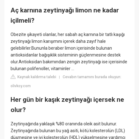
Aç karnına zeytinyağı limon ne kadar
içilmeli?
Obezite şikayeti olanlar, her sabah aç karnına bir tatlı kaşığı
zeytinyağı limon karışımını içerek daha zayıf hale
gelebilirler.Bununla beraber limon içerisinde bulunan
antioksidanlar bağışıklık sisteminin güçlenmesine destek
olur.Antioksidan bakımından zengin zeytinyağı ise içerisinde
bulunan polifenoller, vitaminler ...
Kaynak kaldırma talebi
Cevabın tamamını burada okuyun:
|
olivkoy.com
Her gün bir kaşık zeytinyağı içersek ne
olur?
Zeytinyağında yaklaşık %80 oranında oleik asit bulunur.
Zeytinyağında bulunan bu yağ asiti, kötü kolesterolün (LDL)
düşmesine ve iyi kolesterolün (HDL) yükselmesine yardımcı