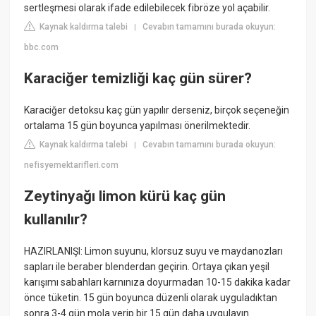
sertleşmesi olarak ifade edilebilecek fibröze yol açabilir.
Kaynak kaldırma talebi
Cevabın tamamını burada okuyun:
|
bbc.com
Karaciğer temizliği kaç gün sürer?
Karaciğer detoksu kaç gün yapılır derseniz, birçok seçeneğin
ortalama 15 gün boyunca yapılması önerilmektedir.
Kaynak kaldırma talebi
Cevabın tamamını burada okuyun:
|
nefisyemektarifleri.com
Zeytinyağı limon kürü kaç gün
kullanılır?
HAZIRLANIŞI: Limon suyunu, klorsuz suyu ve maydanozları
sapları ile beraber blenderdan geçirin. Ortaya çıkan yeşil
karışımı sabahları karnınıza doyurmadan 10-15 dakika kadar
önce tüketin. 15 gün boyunca düzenli olarak uyguladıktan
sonra 3-4 gün mola verip bir 15 gün daha uygulayın.