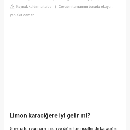
Kaynak kaldırma talebi
Cevabın tamamını burada okuyun:
|
yeniakit.com.tr
Limon karaciğere iyi gelir mi?
Greyfurtun yanı sıra limon ve diğer turunçgiller de karaciğer