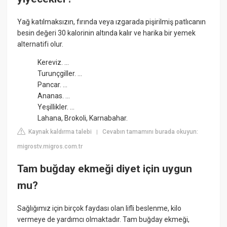
Yağ katılmaksızın, fırında veya ızgarada pişirilmiş patlıcanın
besin değeri 30 kalorinin altında kalır ve harika bir yemek
alternatifi olur.
Kereviz. ...
Turunçgiller. ...
Pancar. ...
Ananas. ...
Yeşillikler. ...
Lahana, Brokoli, Karnabahar.
Kaynak kaldırma talebi
Cevabın tamamını burada okuyun:
|
migrostv.migros.com.tr
Tam buğday ekmeği diyet için uygun
mu?
Sağlığımız için birçok faydası olan lifli beslenme, kilo
vermeye de yardımcı olmaktadır. Tam buğday ekmeği,