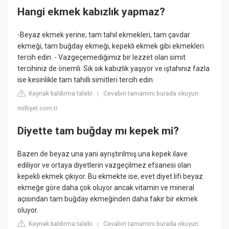
Hangi ekmek kabızlık yapmaz?
-Beyaz ekmek yerine; tam tahıl ekmekleri, tam çavdar
ekmeği, tam buğday ekmeği, kepekli ekmek gibi ekmekleri
tercih edin. - Vazgeçemediğimiz bir lezzet olan simit
tercihiniz de önemli. Sık sık kabızlık yaşıyor ve iştahınız fazla
ise kesinlikle tam tahıllı simitleri tercih edin.
Kaynak kaldırma talebi
Cevabın tamamını burada okuyun:
|
milliyet.com.tr
Diyette tam buğday mı kepek mi?
Bazen de beyaz una yani ayrıştırılmış una kepek ilave
ediliyor ve ortaya diyetlerin vazgeçilmez efsanesi olan
kepekli ekmek çıkıyor. Bu ekmekte ise; evet diyet lifi beyaz
ekmeğe göre daha çok oluyor ancak vitamin ve mineral
açısından tam buğday ekmeğinden daha fakir bir ekmek
oluyor.
Kaynak kaldırma talebi
Cevabın tamamını burada okuyun:
|