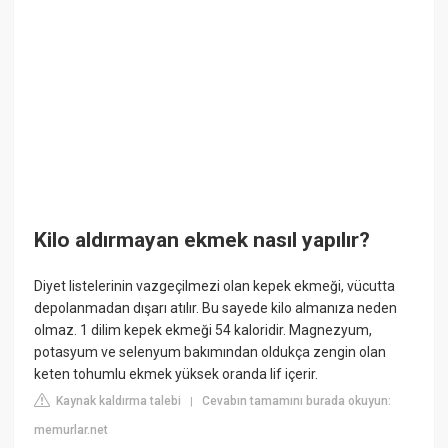
Kilo aldırmayan ekmek nasıl yapılır?
Diyet listelerinin vazgeçilmezi olan kepek ekmeği, vücutta
depolanmadan dışarı atılır. Bu sayede kilo almanıza neden
olmaz. 1 dilim kepek ekmeği 54 kaloridir. Magnezyum,
potasyum ve selenyum bakımından oldukça zengin olan
keten tohumlu ekmek yüksek oranda lif içerir.
Kaynak kaldırma talebi
Cevabın tamamını burada okuyun:
|
memurlar.net