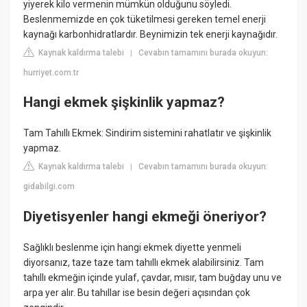
yiyerek kilo vermenin mümkün olduğunu söyledi.
Beslenmemizde en çok tüketilmesi gereken temel enerji
kaynağı karbonhidratlardır. Beynimizin tek enerji kaynağıdır.
Kaynak kaldırma talebi
Cevabın tamamını burada okuyun:
|
hurriyet.com.tr
Hangi ekmek şişkinlik yapmaz?
Tam Tahıllı Ekmek: Sindirim sistemini rahatlatır ve şişkinlik
yapmaz.
Kaynak kaldırma talebi
Cevabın tamamını burada okuyun:
|
gidabilgi.com
Diyetisyenler hangi ekmeği öneriyor?
Sağlıklı beslenme için hangi ekmek diyette yenmeli
diyorsanız, taze taze tam tahıllı ekmek alabilirsiniz. Tam
tahıllı ekmeğin içinde yulaf, çavdar, mısır, tam buğday unu ve
arpa yer alır. Bu tahıllar ise besin değeri açısından çok