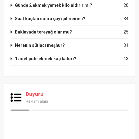
Günde 2 ekmek yemek kilo aldırır mı?
20
Saat kaçtan sonra çay içilmemeli?
34
Baklavada tereyağ olur mu?
25
Nerenin sütlacı meşhur?
31
1 adet pide ekmek kaç kalori?
43
Duyuru
Reklam alanı