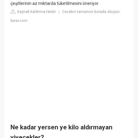
çeşitlerinin az miktarda tüketilmesini öneriyor.
Kaynak kaldırma talebi
Cevabın tamamını burada okuyun:
|
karar.com
Ne kadar yersen ye kilo aldırmayan
yiyecekler?