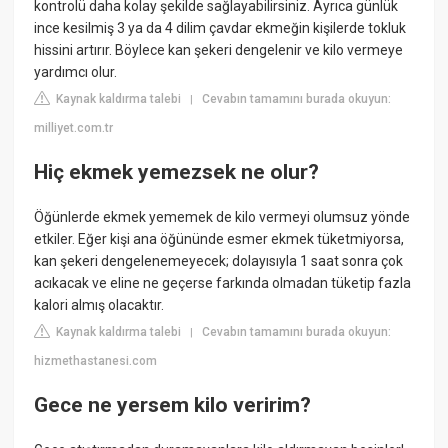
kontrolü daha kolay şekilde sağlayabilirsiniz. Ayrıca günlük
ince kesilmiş 3 ya da 4 dilim çavdar ekmeğin kişilerde tokluk
hissini artırır. Böylece kan şekeri dengelenir ve kilo vermeye
yardımcı olur.
Kaynak kaldırma talebi
Cevabın tamamını burada okuyun:
|
milliyet.com.tr
Hiç ekmek yemezsek ne olur?
Öğünlerde ekmek yememek de kilo vermeyi olumsuz yönde
etkiler. Eğer kişi ana öğününde esmer ekmek tüketmiyorsa,
kan şekeri dengelenemeyecek; dolayısıyla 1 saat sonra çok
acıkacak ve eline ne geçerse farkında olmadan tüketip fazla
kalori almış olacaktır.
Kaynak kaldırma talebi
Cevabın tamamını burada okuyun:
|
hizmethastanesi.com
Gece ne yersem kilo veririm?