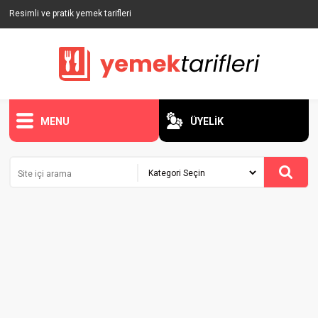
Resimli ve pratik yemek tarifleri
MENU
ÜYELİK