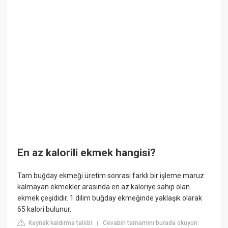
En az kalorili ekmek hangisi?
Tam buğday ekmeği üretim sonrası farklı bir işleme maruz
kalmayan ekmekler arasında en az kaloriye sahip olan
ekmek çeşididir. 1 dilim buğday ekmeğinde yaklaşık olarak
65 kalori bulunur.
Kaynak kaldırma talebi
Cevabın tamamını burada okuyun:
|