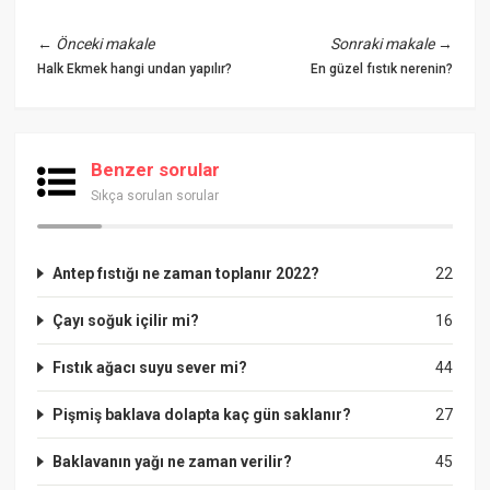
←
Önceki makale
Sonraki makale
→
Halk Ekmek hangi undan yapılır?
En güzel fıstık nerenin?
Benzer sorular
Sıkça sorulan sorular
Antep fıstığı ne zaman toplanır 2022?
22
Çayı soğuk içilir mi?
16
Fıstık ağacı suyu sever mi?
44
Pişmiş baklava dolapta kaç gün saklanır?
27
Baklavanın yağı ne zaman verilir?
45