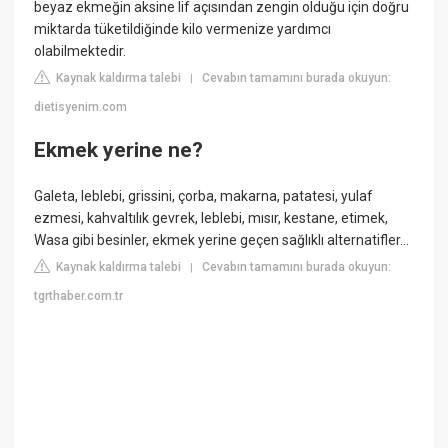
beyaz ekmeğin aksine lif açısından zengin olduğu için doğru
miktarda tüketildiğinde kilo vermenize yardımcı
olabilmektedir.
Kaynak kaldırma talebi
Cevabın tamamını burada okuyun:
|
dietisyenim.com
Ekmek yerine ne?
Galeta, leblebi, grissini, çorba, makarna, patatesi, yulaf
ezmesi, kahvaltılık gevrek, leblebi, mısır, kestane, etimek,
Wasa gibi besinler, ekmek yerine geçen sağlıklı alternatifler…
Kaynak kaldırma talebi
Cevabın tamamını burada okuyun:
|
tgrthaber.com.tr