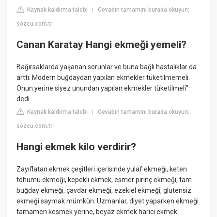
Kaynak kaldırma talebi
Cevabın tamamını burada okuyun:
|
sozcu.com.tr
Canan Karatay Hangi ekmeği yemeli?
Bağırsaklarda yaşanan sorunlar ve buna bağlı hastalıklar da
arttı. Modern buğdaydan yapılan ekmekler tüketilmemeli.
Onun yerine siyez unundan yapılan ekmekler tüketilmeli”
dedi.
Kaynak kaldırma talebi
Cevabın tamamını burada okuyun:
|
sozcu.com.tr
Hangi ekmek kilo verdirir?
Zayıflatan ekmek çeşitleri içerisinde yulaf ekmeği, keten
tohumu ekmeği, kepekli ekmek, esmer pirinç ekmeği, tam
buğday ekmeği, çavdar ekmeği, ezekiel ekmeği, glutensiz
ekmeği saymak mümkün. Uzmanlar, diyet yaparken ekmeği
tamamen kesmek yerine, beyaz ekmek harici ekmek