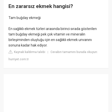
En zararsız ekmek hangisi?
Tam buğday ekmeği
En sağlıklı ekmek türleri arasında birinci sırada gösterilen
tam buğday ekmeği pek çok vitamin ve mineralin
birleşiminden oluştuğu için en sağlıklı ekmek unvanını
sonuna kadar hak ediyor.
Kaynak kaldırma talebi
Cevabın tamamını burada okuyun:
|
hurriyet.com.tr