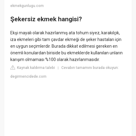
ekmekgunlugu.com
Şekersiz ekmek hangisi?
Ekşi mayalı olarak hazırlanmış ata tohum siyez, karakılçık,
iza ekmeleri gibi tam çavdar ekmeği de şeker hastaları için
en uygun seçimlerdir. Burada dikkat edilmesi gereken en
önemli konulardan biriside bu ekmeklerde kullanılan unların
karışım olmaması %100 olarak hazırlanmasıdır.
Kaynak kaldırma talebi
Cevabın tamamını burada okuyun:
|
degirmencidede.com