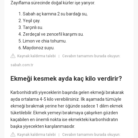
Zayıflama sürecinde doğal kürler işe yarıyor.
Sabah aç karnına 2 su bardağı su,
Yeşil çay.
Tarçınlı su.
Zerdeçal ve zencefil karşımı su.
Limon ve chia tohumu.
Maydonoz suyu.
Kaynak kaldırma talebi
Cevabın tamamını burada okuyun:
|
sabah.com.tr
Ekmeği kesmek ayda kaç kilo verdirir?
Karbonhidratlı yiyeceklerin başında gelen ekmeği bırakarak
ayda ortalama 4-5 kilo verebilirsiniz. İlk aşamada tümüyle
ekmeği bırakmak yerine her öğünde sadece 1 dilim ekmek
tüketilebilir. Ekmek yemeyi bırakmaya çalışırken gözden
kaçabilen en önemli nokta ise ekmekteki karbonhidratın
başka yiyecekten karşılanmasıdır.
Kaynak kaldırma talebi
Cevabın tamamını burada okuyun:
|