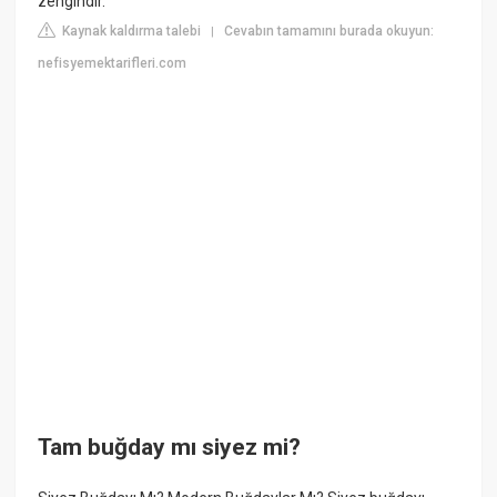
zengindir.
Kaynak kaldırma talebi
Cevabın tamamını burada okuyun:
|
nefisyemektarifleri.com
Tam buğday mı siyez mi?