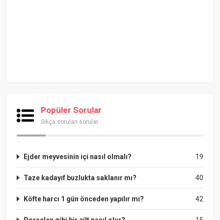
Popüler Sorular
Sıkça sorulan sorular
Ejder meyvesinin içi nasıl olmalı?
19
Taze kadayıf buzlukta saklanır mı?
40
Köfte harcı 1 gün önceden yapılır mı?
42
Porselen gibi bir cilt nasıl olur?
15