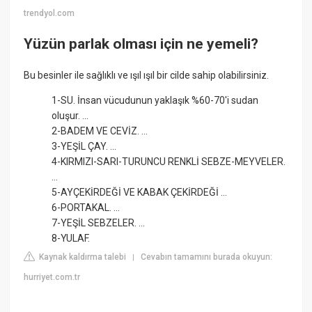
trendyol.com
Yüzün parlak olması için ne yemeli?
Bu besinler ile sağlıklı ve ışıl ışıl bir cilde sahip olabilirsiniz.
1-SU. İnsan vücudunun yaklaşık %60-70'i sudan
oluşur. ...
2-BADEM VE CEVİZ. ...
3-YEŞİL ÇAY. ...
4-KIRMIZI-SARI-TURUNCU RENKLİ SEBZE-MEYVELER.
...
5-AYÇEKİRDEĞİ VE KABAK ÇEKİRDEĞİ ...
6-PORTAKAL. ...
7-YEŞİL SEBZELER. ...
8-YULAF.
Kaynak kaldırma talebi
Cevabın tamamını burada okuyun:
|
hurriyet.com.tr