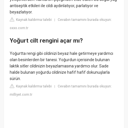
antiseptik etkileri ile cildi aydınlatıyor, parlatıyor ve
beyazlatıyor.
Kaynak kaldırma talebi
Cevabın tamamını burada okuyun:
|
oxxo.com.tr
Yoğurt cilt rengini açar mı?
Yoğurtta rengi gibi cildinizi beyaz hale getirmeye yardımcı
olan besinlerden bir tanesi. Yoğurdun içerisinde bulunan
laktik sitler cildinizin beyazlamasına yardımcı olur. Sade
halde bulunan yoğurdu cildinize hafif hafif dokunuşlarla
sürün.
Kaynak kaldırma talebi
Cevabın tamamını burada okuyun:
|
milliyet.com.tr