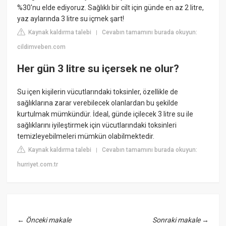
%30'nu elde ediyoruz. Sağlıklı bir cilt için günde en az 2 litre,
yaz aylarında 3 litre su içmek şart!
Kaynak kaldırma talebi
Cevabın tamamını burada okuyun:
|
cildimveben.com
Her gün 3 litre su içersek ne olur?
Su içen kişilerin vücutlarındaki toksinler, özellikle de
sağlıklarına zarar verebilecek olanlardan bu şekilde
kurtulmak mümkündür. İdeal, günde içilecek 3 litre su ile
sağlıklarını iyileştirmek için vücutlarındaki toksinleri
temizleyebilmeleri mümkün olabilmektedir.
Kaynak kaldırma talebi
Cevabın tamamını burada okuyun:
|
hurriyet.com.tr
←
Önceki makale
Sonraki makale
→