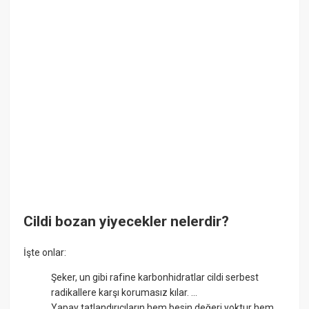
Cildi bozan yiyecekler nelerdir?
İşte onlar:
Şeker, un gibi rafine karbonhidratlar cildi serbest
radikallere karşı korumasız kılar. ...
Yapay tatlandırıcıların hem besin değeri yoktur hem