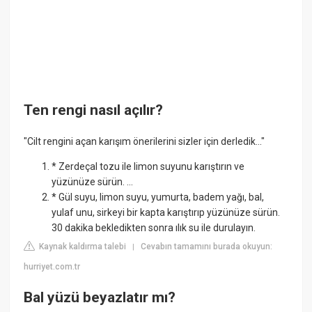
Ten rengi nasıl açılır?
"Cilt rengini açan karışım önerilerini sizler için derledik..."
* Zerdeçal tozu ile limon suyunu karıştırın ve
yüzünüze sürün. ...
* Gül suyu, limon suyu, yumurta, badem yağı, bal,
yulaf unu, sirkeyi bir kapta karıştırıp yüzünüze sürün.
30 dakika bekledikten sonra ılık su ile durulayın.
Kaynak kaldırma talebi
Cevabın tamamını burada okuyun:
|
hurriyet.com.tr
Bal yüzü beyazlatır mı?