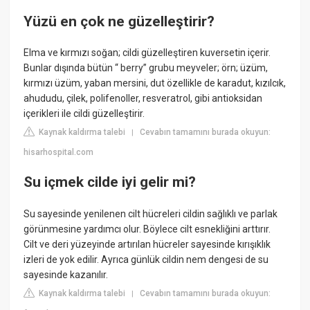
Yüzü en çok ne güzelleştirir?
Elma ve kırmızı soğan; cildi güzelleştiren kuversetin içerir.
Bunlar dışında bütün “ berry” grubu meyveler; örn; üzüm,
kırmızı üzüm, yaban mersini, dut özellikle de karadut, kızılcık,
ahududu, çilek, polifenoller, resveratrol, gibi antioksidan
içerikleri ile cildi güzelleştirir.
Kaynak kaldırma talebi
Cevabın tamamını burada okuyun:
|
hisarhospital.com
Su içmek cilde iyi gelir mi?
Su sayesinde yenilenen cilt hücreleri cildin sağlıklı ve parlak
görünmesine yardımcı olur. Böylece cilt esnekliğini arttırır.
Cilt ve deri yüzeyinde artırılan hücreler sayesinde kırışıklık
izleri de yok edilir. Ayrıca günlük cildin nem dengesi de su
sayesinde kazanılır.
Kaynak kaldırma talebi
Cevabın tamamını burada okuyun:
|