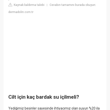
Kaynak kaldırma talebi
Cevabın tamamını burada okuyun:
|
dermadolin.com.tr
Cilt için kaç bardak su içilmeli?
Yediğimiz besinler sayesinde ihtiyacımız olan suyun %20 ila