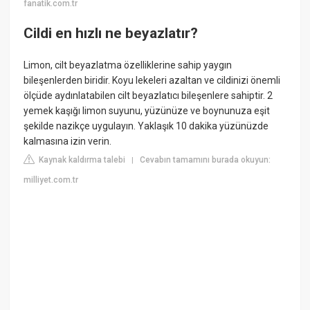
fanatik.com.tr
Cildi en hızlı ne beyazlatır?
Limon, cilt beyazlatma özelliklerine sahip yaygın
bileşenlerden biridir. Koyu lekeleri azaltan ve cildinizi önemli
ölçüde aydınlatabilen cilt beyazlatıcı bileşenlere sahiptir. 2
yemek kaşığı limon suyunu, yüzünüze ve boynunuza eşit
şekilde nazikçe uygulayın. Yaklaşık 10 dakika yüzünüzde
kalmasına izin verin.
Kaynak kaldırma talebi
Cevabın tamamını burada okuyun:
|
milliyet.com.tr