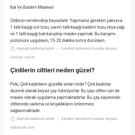
Bal Ve Badem Maskesi
Cildinizi nemlendirip beyazlatır. Yapmanız gereken yalnızca
1 tatlı kaşığı süt tozu, yarım tatlı kaşığı badem tozu veya yağı
ve 1 tatlı kaşığı balı karıştırıp maske yapmak. Bu karışımı
yüzünüze uygulayın, 15-20 dakika sonra durulayın.
Kaynak kaldırma talebi
Cevabın tamamını burada okuyun:
|
hurriyet.com.tr
Çinlilerin ciltleri neden güzel?
Peki, Çinli kadınların güzellik sırları nedir? Çinli kadınlar
düzenli olarak beyaz çay tüketiyorlar. Bu çayı ciltleri için de
maske olarak uygulama yapmaktadırlar. Bu çay sayesinde;
ciltlerinde sarkma ve kırışıklıkların önlenmesi
sağlanmaktadır.
Kaynak kaldırma talebi
Cevabın tamamını burada okuyun:
|
haberturk.com