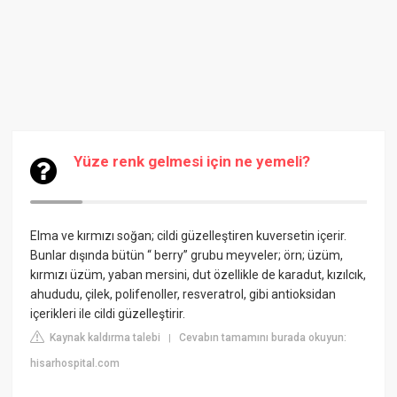
Yüze renk gelmesi için ne yemeli?
Elma ve kırmızı soğan; cildi güzelleştiren kuversetin içerir.
Bunlar dışında bütün “ berry” grubu meyveler; örn; üzüm,
kırmızı üzüm, yaban mersini, dut özellikle de karadut, kızılcık,
ahududu, çilek, polifenoller, resveratrol, gibi antioksidan
içerikleri ile cildi güzelleştirir.
Kaynak kaldırma talebi
Cevabın tamamını burada okuyun:
|
hisarhospital.com