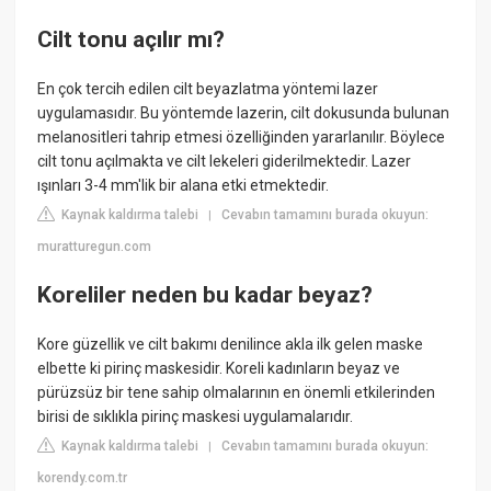
Cilt tonu açılır mı?
En çok tercih edilen cilt beyazlatma yöntemi lazer
uygulamasıdır. Bu yöntemde lazerin, cilt dokusunda bulunan
melanositleri tahrip etmesi özelliğinden yararlanılır. Böylece
cilt tonu açılmakta ve cilt lekeleri giderilmektedir. Lazer
ışınları 3-4 mm'lik bir alana etki etmektedir.
Kaynak kaldırma talebi
Cevabın tamamını burada okuyun:
|
muratturegun.com
Koreliler neden bu kadar beyaz?
Kore güzellik ve cilt bakımı denilince akla ilk gelen maske
elbette ki pirinç maskesidir. Koreli kadınların beyaz ve
pürüzsüz bir tene sahip olmalarının en önemli etkilerinden
birisi de sıklıkla pirinç maskesi uygulamalarıdır.
Kaynak kaldırma talebi
Cevabın tamamını burada okuyun:
|
korendy.com.tr