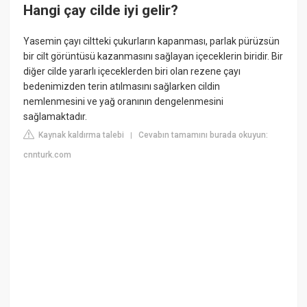
Hangi çay cilde iyi gelir?
Yasemin çayı ciltteki çukurların kapanması, parlak pürüzsün
bir cilt görüntüsü kazanmasını sağlayan içeceklerin biridir. Bir
diğer cilde yararlı içeceklerden biri olan rezene çayı
bedenimizden terin atılmasını sağlarken cildin
nemlenmesini ve yağ oranının dengelenmesini
sağlamaktadır.
Kaynak kaldırma talebi
Cevabın tamamını burada okuyun:
|
cnnturk.com