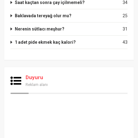
Saat kaçtan sonra çay içilmemeli?
34
Baklavada tereyağ olur mu?
25
Nerenin sütlacı meşhur?
31
1 adet pide ekmek kaç kalori?
43
Duyuru
Reklam alanı