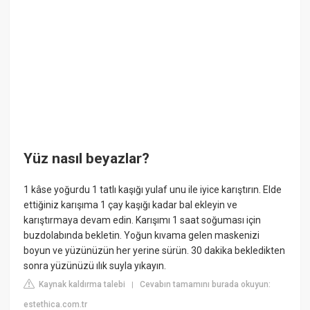
Yüz nasıl beyazlar?
1 kâse yoğurdu 1 tatlı kaşığı yulaf unu ile iyice karıştırın. Elde
ettiğiniz karışıma 1 çay kaşığı kadar bal ekleyin ve
karıştırmaya devam edin. Karışımı 1 saat soğuması için
buzdolabında bekletin. Yoğun kıvama gelen maskenizi
boyun ve yüzünüzün her yerine sürün. 30 dakika bekledikten
sonra yüzünüzü ılık suyla yıkayın.
Kaynak kaldırma talebi
Cevabın tamamını burada okuyun:
|
estethica.com.tr