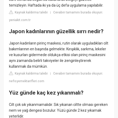
temizleyin. Haftada iki ya da üç defa uygulama yapılabilir.
Kaynak kaldırma talebi
Cevabın tamamını burada okuyun:
|
yeniakit.com.tr
Japon kadınlarının güzellik sırrı nedir?
Japon kadınların pirinç maskesi, rutin olarak uyguladıkları cilt
bakımlarının en başında gelmekte. Kırışıklık, sarkma, lekeler
ve kusurları gidermede oldukça etkisi olan pirinç maskesini
aynı zamanda belirli takviyeler ile zenginleştirerek
kullanmak da mümkün.
Kaynak kaldırma talebi
Cevabın tamamını burada okuyun:
|
nefisyemektarifleri.com
Yüz günde kaç kez yıkanmalı?
Cilt çok sık yıkanmamalıdır. Sık yıkanan ciltte olması gereken
nem ve yağ dengesi bozulur. Yüzü günde 2 kez yıkamak
yeterlidir.