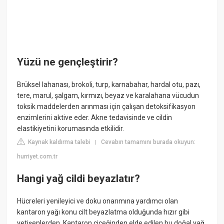
Yüzü ne gençleştirir?
Brüksel lahanası, brokoli, turp, karnabahar, hardal otu, pazı,
tere, marul, şalgam, kırmızı, beyaz ve karalahana vücudun
toksik maddelerden arınması için çalışan detoksifikasyon
enzimlerini aktive eder. Akne tedavisinde ve cildin
elastikiyetini korumasında etkilidir.
Kaynak kaldırma talebi
Cevabın tamamını burada okuyun:
|
hurriyet.com.tr
Hangi yağ cildi beyazlatır?
Hücreleri yenileyici ve doku onarımına yardımcı olan
kantaron yağı konu cilt beyazlatma olduğunda hızır gibi
yetişenlerden. Kantaron çiçeğinden elde edilen bu doğal yağ