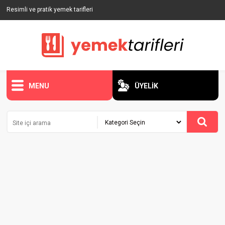
Resimli ve pratik yemek tarifleri
MENU
ÜYELİK