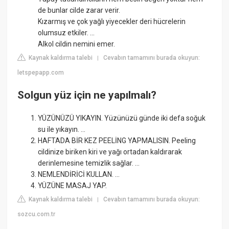
de bunlar cilde zarar verir.
Kızarmış ve çok yağlı yiyecekler deri hücrelerin
olumsuz etkiler. ...
Alkol cildin nemini emer.
Kaynak kaldırma talebi
Cevabın tamamını burada okuyun:
|
letspepapp.com
Solgun yüz için ne yapılmalı?
YÜZÜNÜZÜ YIKAYIN. Yüzünüzü günde iki defa soğuk
su ile yıkayın. ...
HAFTADA BİR KEZ PEELİNG YAPMALISIN. Peeling
cildinize biriken kiri ve yağı ortadan kaldırarak
derinlemesine temizlik sağlar. ...
NEMLENDİRİCİ KULLAN. ...
YÜZÜNE MASAJ YAP.
Kaynak kaldırma talebi
Cevabın tamamını burada okuyun:
|
sozcu.com.tr