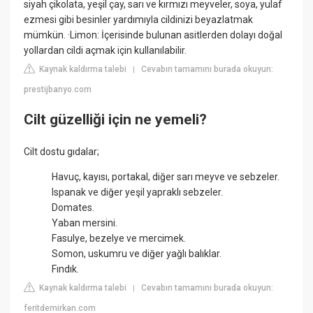
siyah çikolata, yeşil çay, sarı ve kırmızı meyveler, soya, yulaf
ezmesi gibi besinler yardımıyla cildinizi beyazlatmak
mümkün. ·Limon: İçerisinde bulunan asitlerden dolayı doğal
yollardan cildi açmak için kullanılabilir.
Kaynak kaldırma talebi
Cevabın tamamını burada okuyun:
|
prestijbanyo.com
Cilt güzelliği için ne yemeli?
Cilt dostu gıdalar;
Havuç, kayısı, portakal, diğer sarı meyve ve sebzeler.
Ispanak ve diğer yeşil yapraklı sebzeler.
Domates.
Yaban mersini.
Fasulye, bezelye ve mercimek.
Somon, uskumru ve diğer yağlı balıklar.
Fındık.
Kaynak kaldırma talebi
Cevabın tamamını burada okuyun:
|
feritdemirkan.com