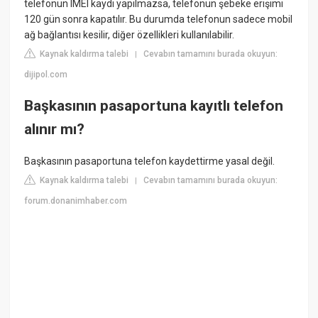
telefonun IMEI kaydı yapılmazsa, telefonun şebeke erişimi
120 gün sonra kapatılır. Bu durumda telefonun sadece mobil
ağ bağlantısı kesilir, diğer özellikleri kullanılabilir.
Kaynak kaldırma talebi
Cevabın tamamını burada okuyun:
|
dijipol.com
Başkasının pasaportuna kayıtlı telefon
alınır mı?
Başkasının pasaportuna telefon kaydettirme yasal değil.
Kaynak kaldırma talebi
Cevabın tamamını burada okuyun:
|
forum.donanimhaber.com