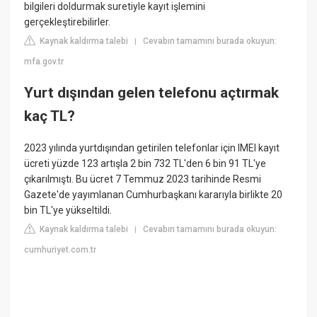
bilgileri doldurmak suretiyle kayıt işlemini
gerçekleştirebilirler.
Kaynak kaldırma talebi
Cevabın tamamını burada okuyun:
|
mfa.gov.tr
Yurt dışından gelen telefonu açtırmak
kaç TL?
2023 yılında yurtdışından getirilen telefonlar için IMEI kayıt
ücreti yüzde 123 artışla 2 bin 732 TL'den 6 bin 91 TL'ye
çıkarılmıştı. Bu ücret 7 Temmuz 2023 tarihinde Resmi
Gazete'de yayımlanan Cumhurbaşkanı kararıyla birlikte 20
bin TL'ye yükseltildi.
Kaynak kaldırma talebi
Cevabın tamamını burada okuyun:
|
cumhuriyet.com.tr