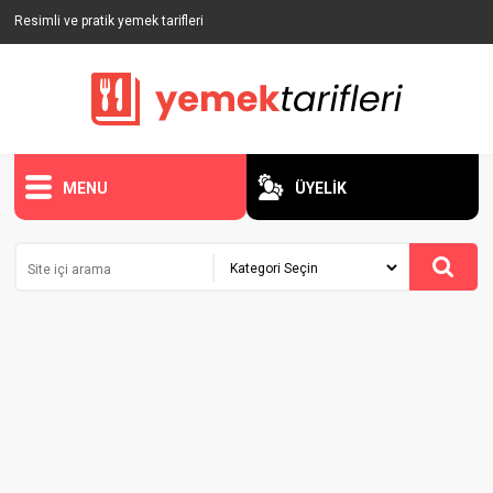
Resimli ve pratik yemek tarifleri
MENU
ÜYELİK