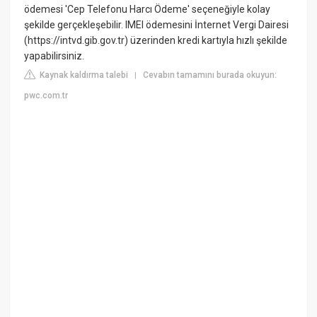
ödemesi 'Cep Telefonu Harcı Ödeme' seçeneğiyle kolay
şekilde gerçekleşebilir. IMEI ödemesini İnternet Vergi Dairesi
(https://intvd.gib.gov.tr) üzerinden kredi kartıyla hızlı şekilde
yapabilirsiniz.
Kaynak kaldırma talebi
Cevabın tamamını burada okuyun:
|
pwc.com.tr