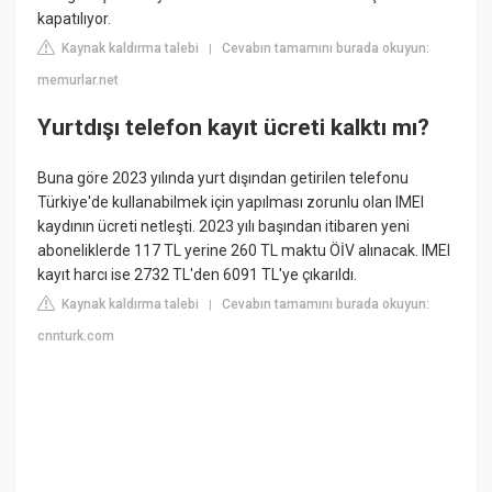
kapatılıyor.
Kaynak kaldırma talebi
Cevabın tamamını burada okuyun:
|
memurlar.net
Yurtdışı telefon kayıt ücreti kalktı mı?
Buna göre 2023 yılında yurt dışından getirilen telefonu
Türkiye'de kullanabilmek için yapılması zorunlu olan IMEI
kaydının ücreti netleşti. 2023 yılı başından itibaren yeni
aboneliklerde 117 TL yerine 260 TL maktu ÖİV alınacak. IMEI
kayıt harcı ise 2732 TL'den 6091 TL'ye çıkarıldı.
Kaynak kaldırma talebi
Cevabın tamamını burada okuyun:
|
cnnturk.com