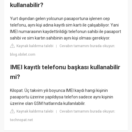
kullanabilir?
Yurt dışından gelen yolcunun pasaportuna işlenen cep
telefonu, aynı kişi adına kayıtlı sim kartı ile çalışabiliyor. Yani
IMEI numarasının kaydettirildiği telefonun sahibi ile pasaport
sahibi ve sim kartın sahibinin aynı kişi olması gerekiyor.
Kaynak kaldırma talebi
Cevabın tamamını burada okuyun:
|
blog.obilet.com
IMEI kayıtlı telefonu başkası kullanabilir
mi?
Kilopat. Üç takvim yılı boyunca IMEI kaydı hangi kişinin
pasaportu üzerine yapıldıysa telefon sadece aynı kişinin
üzerine olan GSM hatlarında kullanılabilir.
Kaynak kaldırma talebi
Cevabın tamamını burada okuyun:
|
technopat.net