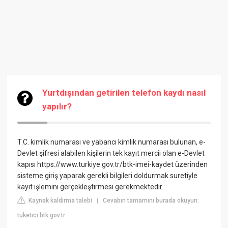
Yurtdışından getirilen telefon kaydı nasıl
yapılır?
T.C. kimlik numarası ve yabancı kimlik numarası bulunan, e-
Devlet şifresi alabilen kişilerin tek kayıt mercii olan e-Devlet
kapısı https://www.turkiye.gov.tr/btk-imei-kaydet üzerinden
sisteme giriş yaparak gerekli bilgileri doldurmak suretiyle
kayıt işlemini gerçekleştirmesi gerekmektedir.
Kaynak kaldırma talebi
Cevabın tamamını burada okuyun:
|
tuketici.btk.gov.tr