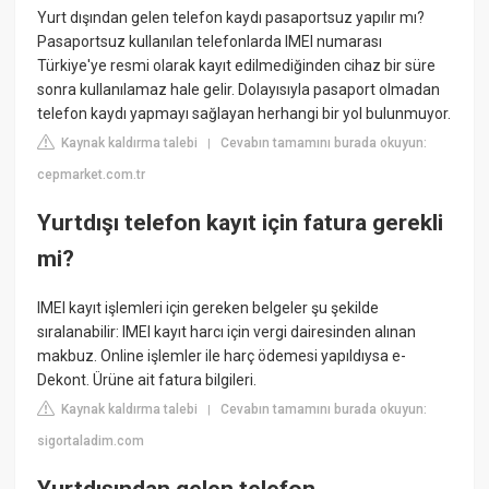
Yurt dışından gelen telefon kaydı pasaportsuz yapılır mı?
Pasaportsuz kullanılan telefonlarda IMEI numarası
Türkiye'ye resmi olarak kayıt edilmediğinden cihaz bir süre
sonra kullanılamaz hale gelir. Dolayısıyla pasaport olmadan
telefon kaydı yapmayı sağlayan herhangi bir yol bulunmuyor.
Kaynak kaldırma talebi
Cevabın tamamını burada okuyun:
|
cepmarket.com.tr
Yurtdışı telefon kayıt için fatura gerekli
mi?
IMEI kayıt işlemleri için gereken belgeler şu şekilde
sıralanabilir: IMEI kayıt harcı için vergi dairesinden alınan
makbuz. Online işlemler ile harç ödemesi yapıldıysa e-
Dekont. Ürüne ait fatura bilgileri.
Kaynak kaldırma talebi
Cevabın tamamını burada okuyun:
|
sigortaladim.com
Yurtdışından gelen telefon