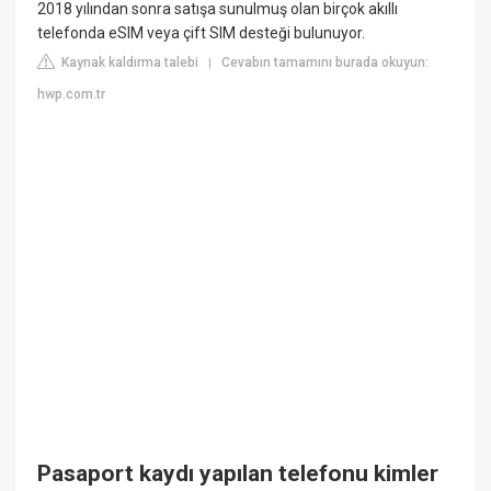
2018 yılından sonra satışa sunulmuş olan birçok akıllı
telefonda eSIM veya çift SIM desteği bulunuyor.
Kaynak kaldırma talebi
Cevabın tamamını burada okuyun:
|
hwp.com.tr
Pasaport kaydı yapılan telefonu kimler