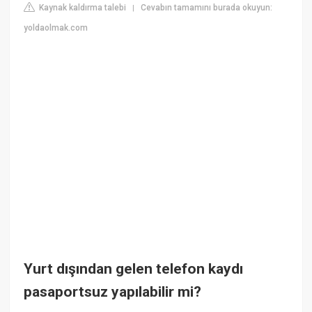
Kaynak kaldırma talebi
Cevabın tamamını burada okuyun:
|
yoldaolmak.com
Yurt dışından gelen telefon kaydı
pasaportsuz yapılabilir mi?