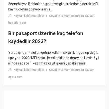
ödenebiliyor. Bankalar dışında vergi dairelerine giderek IMEI
kayıt ücretini ödeyebilirsiniz.
Kaynak kaldırma talebi
Cevabın tamamını burada okuyun:
|
haberler.com
Bir pasaport üzerine kaç telefon
kaydedilir 2023?
Yurt dışından telefon getirip kullanmak artık hiç cazip değil…
İşte yeni 2023 IMEI Kayıt Ücreti hakkında detaylar! Hayir. 2 yıl
içinde sadece 1 kez cihaz kayıt işlemi yapabilirsiniz.
Kaynak kaldırma talebi
Cevabın tamamını burada okuyun:
|
sporx.com