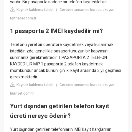
vardır: Bir pasaporta sadece bir telefon kaydedilebilir.
Kaynak kaldırma talebi
Cevabın tamamını burada okuyun:
|
tgrthaber.com.tr
1 pasaporta 2 IMEI kaydedilir mi?
Telefonu yerel bir operatöre kaydetmek veya kullanmak
istediğinizde, genellikle pasaportunuzun bir kopyasını
sunmanız gerekmektedir. 1 PASAPORTA 2 TELEFON
KAYDEDİLİR Mİ? 1 pasaporta 2 telefon kaydetmek
mümkündür ancak bunun için iki kayıt arasında 3 yıl geçmesi
gerekmektedir.
Kaynak kaldırma talebi
Cevabın tamamını burada okuyun:
|
hurriyet.com.tr
Yurt dışından getirilen telefon kayıt
ücreti nereye ödenir?
Yurt dışından getirilen telefonların IMEI kayıt harçlarının