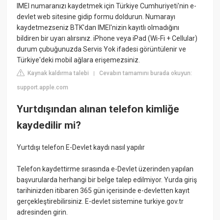
IMEI numaranızı kaydetmek için Türkiye Cumhuriyeti'nin e-
devlet web sitesine gidip formu doldurun. Numarayı
kaydetmezseniz BTK'dan IMEI'nizin kayıtlı olmadığını
bildiren bir uyarı alırsınız. iPhone veya iPad (Wi-Fi + Cellular)
durum çubuğunuzda Servis Yok ifadesi görüntülenir ve
Türkiye'deki mobil ağlara erişemezsiniz.
Kaynak kaldırma talebi
Cevabın tamamını burada okuyun:
|
support.apple.com
Yurtdışından alınan telefon kimliğe
kaydedilir mi?
Yurtdışı telefon E-Devlet kaydı nasıl yapılır
Telefon kaydettirme sırasında e-Devlet üzerinden yapılan
başvurularda herhangi bir belge talep edilmiyor. Yurda giriş
tarihinizden itibaren 365 gün içerisinde e-devletten kayıt
gerçekleştirebilirsiniz. E-devlet sistemine turkiye.gov.tr
adresinden girin.