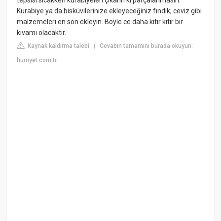
Kurabiye ya da bisküvilerinize ekleyeceğiniz fındık, ceviz gibi
malzemeleri en son ekleyin. Böyle ce daha kıtır kıtır bir
kıvamı olacaktır.
Kaynak kaldırma talebi
Cevabın tamamını burada okuyun:
|
hurriyet.com.tr