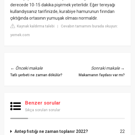
derecede 10-15 dakika pişirmek yeterlidir. Eğer tereyağı
kullandıysanız tarifinizde, kurabiye hamurunun fırından
çıktığında ortasının yumuşak olması normaldir.
Kaynak kaldırma talebi
Cevabın tamamını burada okuyun:
|
yemek.com
←
Önceki makale
Sonraki makale
→
Tatlı şerbeti ne zaman dökülür?
Makarnanın faydası var mı?
Benzer sorular
Sıkça sorulan sorular
Antep fıstığı ne zaman toplanır 2022?
22