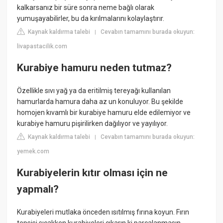
kalkarsanız bir süre sonra neme bağlı olarak
yumuşayabilirler, bu da kırılmalarını kolaylaştırır.
Kaynak kaldırma talebi
Cevabın tamamını burada okuyun:
|
livapastacilik.com
Kurabiye hamuru neden tutmaz?
Özellikle sıvı yağ ya da eritilmiş tereyağı kullanılan
hamurlarda hamura daha az un konuluyor. Bu şekilde
homojen kıvamlı bir kurabiye hamuru elde edilemiyor ve
kurabiye hamuru pişirilirken dağılıyor ve yayılıyor.
Kaynak kaldırma talebi
Cevabın tamamını burada okuyun:
|
yemek.com
Kurabiyelerin kıtır olması için ne
yapmalı?
Kurabiyeleri mutlaka önceden ısıtılmış fırına koyun. Fırın
tepsisi sıcakken kurabiyeleri çıkarın ki parçalanmasın.