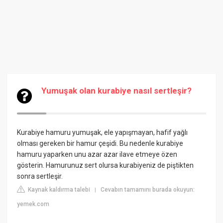
Yumuşak olan kurabiye nasıl sertleşir?
Kurabiye hamuru yumuşak, ele yapışmayan, hafif yağlı
olması gereken bir hamur çeşidi. Bu nedenle kurabiye
hamuru yaparken unu azar azar ilave etmeye özen
gösterin. Hamurunuz sert olursa kurabiyeniz de piştikten
sonra sertleşir.
Kaynak kaldırma talebi
Cevabın tamamını burada okuyun:
|
yemek.com