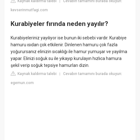
Kaynak kaldırma talebi
Cevabın tamamını burada okuyun:
|
kevserinmutfagi.com
Kurabiyeler fırında neden yayılır?
Kurabiyeleriniz yayılıyor ise bunun iki sebebi vardır. Kurabiye
hamuru ısıdan çok etkilenir. Dinlenen hamuru çok fazla
yoğurursanız elinizin sıcaklığı ile hamur yumuşar ve yayılma
yapar. Elinizi soğuk su ile yıkayıp kurulayın hızlıca hamura
şekil verip soğuk tepsiye hamurları dizin.
Kaynak kaldırma talebi
Cevabın tamamını burada okuyun:
|
egemun.com