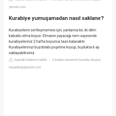
yemek.com
Kurabiye yumuşamadan nasıl saklanır?
Kurabiyelerin sertleşmemesi için, yanlarına bir, iki dilim
kabuklu elma koyun. Elmanın yayacağı nem sayesinde
kurabiyeleriniz 2 hafta boyunca taze kalacaktır.
Kurabiyelerinizi buzdolabı poşetine koyup, buzlukta 6 ay
saklayabilirsiniz.
Kaynak kaldırma talebi
Cevabın tamamını burada okuyun:
|
hayatikolaylastirir.com