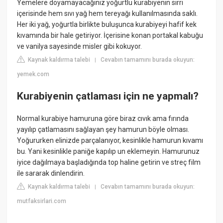
Yemelere doyamayacağınız yoğurtlu kurabiyenin sırrı
içerisinde hem sıvı yağ hem tereyağı kullanılmasında saklı.
Her iki yağ, yoğurtla birlikte buluşunca kurabiyeyi hafif kek
kıvamında bir hale getiriyor. İçerisine konan portakal kabuğu
ve vanilya sayesinde misler gibi kokuyor.
Kaynak kaldırma talebi
Cevabın tamamını burada okuyun:
|
yemek.com
Kurabiyenin çatlaması için ne yapmalı?
Normal kurabiye hamuruna göre biraz cıvık ama fırında
yayılıp çatlamasını sağlayan şey hamurun böyle olması.
Yoğururken elinizde parçalanıyor, kesinlikle hamurun kıvamı
bu. Yani kesinlikle paniğe kapılıp un eklemeyin. Hamurunuz
iyice dağılmaya başladığında top haline getirin ve streç film
ile sararak dinlendirin.
Kaynak kaldırma talebi
Cevabın tamamını burada okuyun:
|
mutfaksirlari.com