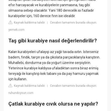
efor harcayacak ve kurabiyelerin yanmasına, taş gibi
olmasına sebep olacaktır. Yani 180 derecelik ısı fazladır
kurabiyeler için, 160 derece fırın ise idealdir.
Kaynak kaldırma talebi
Cevabın tamamını burada okuyun:
|
yemek.com
Taş gibi kurabiye nasıl değerlendirilir?
Kalan kurabiyeleri ufalayıp az yağlı tavada ısıtın. İsterseniz
badem, fındık, tarçın ya da çikolata parçacıklarıyla karıştırın.
Muhallebi, dondurma ya da yoğurt üzerine serpiştirin.
Yeterince kurabiye kaldıysa ufaladıktan sonra biraz erimiş
tereyağı ile karıştırıp kek tabanı ya da pay hamuru yapmak
için kullanın.
Kaynak kaldırma talebi
Cevabın tamamını burada okuyun:
|
ruhundoysun.com
Çatlak kurabiye cıvık olursa ne yapılır?