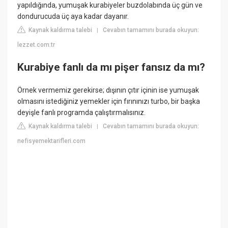
yapıldığında, yumuşak kurabiyeler buzdolabında üç gün ve
dondurucuda üç aya kadar dayanır.
Kaynak kaldırma talebi
Cevabın tamamını burada okuyun:
|
lezzet.com.tr
Kurabiye fanlı da mı pişer fansız da mı?
Örnek vermemiz gerekirse; dışının çıtır içinin ise yumuşak
olmasını istediğiniz yemekler için fırınınızı turbo, bir başka
deyişle fanlı programda çalıştırmalısınız.
Kaynak kaldırma talebi
Cevabın tamamını burada okuyun:
|
nefisyemektarifleri.com