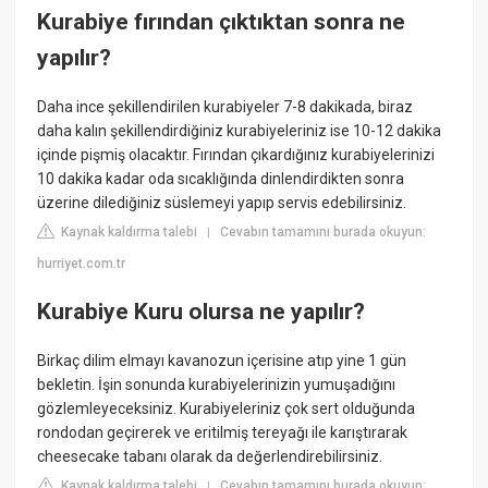
Kurabiye fırından çıktıktan sonra ne
yapılır?
Daha ince şekillendirilen kurabiyeler 7-8 dakikada, biraz
daha kalın şekillendirdiğiniz kurabiyeleriniz ise 10-12 dakika
içinde pişmiş olacaktır. Fırından çıkardığınız kurabiyelerinizi
10 dakika kadar oda sıcaklığında dinlendirdikten sonra
üzerine dilediğiniz süslemeyi yapıp servis edebilirsiniz.
Kaynak kaldırma talebi
Cevabın tamamını burada okuyun:
|
hurriyet.com.tr
Kurabiye Kuru olursa ne yapılır?
Birkaç dilim elmayı kavanozun içerisine atıp yine 1 gün
bekletin. İşin sonunda kurabiyelerinizin yumuşadığını
gözlemleyeceksiniz. Kurabiyeleriniz çok sert olduğunda
rondodan geçirerek ve eritilmiş tereyağı ile karıştırarak
cheesecake tabanı olarak da değerlendirebilirsiniz.
Kaynak kaldırma talebi
Cevabın tamamını burada okuyun:
|