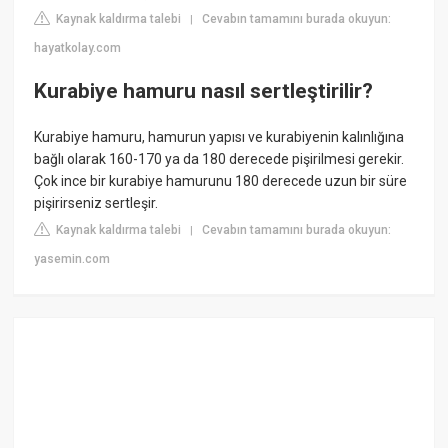
Kaynak kaldırma talebi
Cevabın tamamını burada okuyun:
|
hayatkolay.com
Kurabiye hamuru nasıl sertleştirilir?
Kurabiye hamuru, hamurun yapısı ve kurabiyenin kalınlığına
bağlı olarak 160-170 ya da 180 derecede pişirilmesi gerekir.
Çok ince bir kurabiye hamurunu 180 derecede uzun bir süre
pişirirseniz sertleşir.
Kaynak kaldırma talebi
Cevabın tamamını burada okuyun:
|
yasemin.com