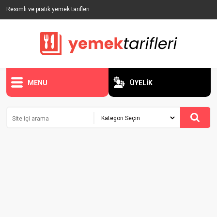
Resimli ve pratik yemek tarifleri
MENU
ÜYELİK