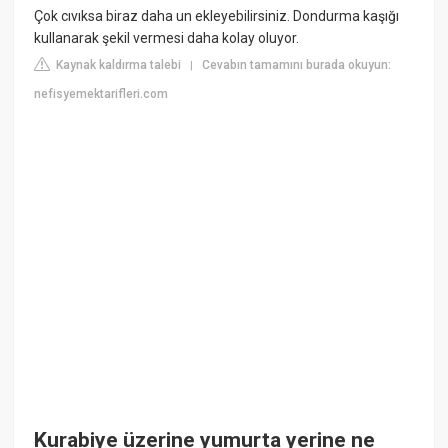
Çok cıvıksa biraz daha un ekleyebilirsiniz. Dondurma kaşığı
kullanarak şekil vermesi daha kolay oluyor.
Kaynak kaldırma talebi
Cevabın tamamını burada okuyun:
|
nefisyemektarifleri.com
Kurabiye üzerine yumurta yerine ne