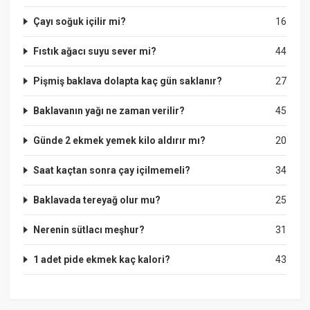
Çayı soğuk içilir mi?
16
Fıstık ağacı suyu sever mi?
44
Pişmiş baklava dolapta kaç gün saklanır?
27
Baklavanın yağı ne zaman verilir?
45
Günde 2 ekmek yemek kilo aldırır mı?
20
Saat kaçtan sonra çay içilmemeli?
34
Baklavada tereyağ olur mu?
25
Nerenin sütlacı meşhur?
31
1 adet pide ekmek kaç kalori?
43