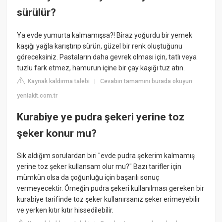
sürülür?
Ya evde yumurta kalmamışsa?! Biraz yoğurdu bir yemek
kaşığı yağla karıştırıp sürün, güzel bir renk oluştuğunu
göreceksiniz. Pastaların daha gevrek olması için, tatlı veya
tuzlu fark etmez, hamurun içine bir çay kaşığı tuz atın.
Kaynak kaldırma talebi
Cevabın tamamını burada okuyun:
|
yeniakit.com.tr
Kurabiye ye pudra şekeri yerine toz
şeker konur mu?
Sık aldığım sorulardan biri "evde pudra şekerim kalmamış
yerine toz şeker kullansam olur mu?" Bazı tarifler için
mümkün olsa da çoğunluğu için başarılı sonuç
vermeyecektir. Örneğin pudra şekeri kullanılması gereken bir
kurabiye tarifinde toz şeker kullanırsanız şeker erimeyebilir
ve yerken kıtır kıtır hissedilebilir.