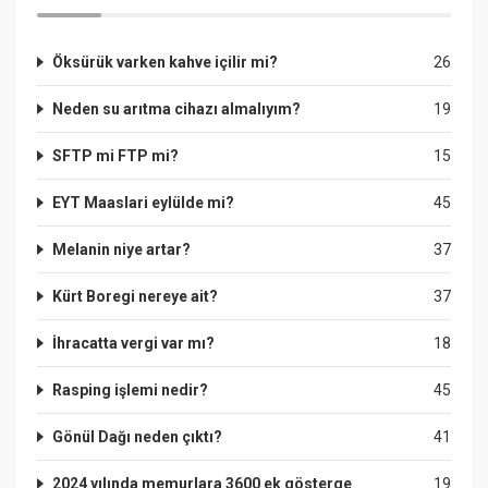
Öksürük varken kahve içilir mi?
26
Neden su arıtma cihazı almalıyım?
19
SFTP mi FTP mi?
15
EYT Maaslari eylülde mi?
45
Melanin niye artar?
37
Kürt Boregi nereye ait?
37
İhracatta vergi var mı?
18
Rasping işlemi nedir?
45
Gönül Dağı neden çıktı?
41
2024 yılında memurlara 3600 ek gösterge
19