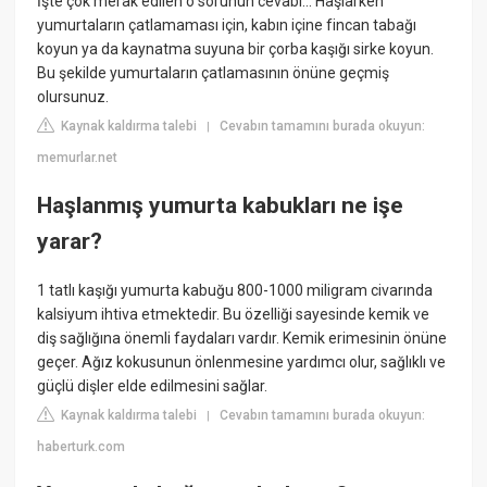
İşte çok merak edilen o sorunun cevabı... Haşlarken
yumurtaların çatlamaması için, kabın içine fincan tabağı
koyun ya da kaynatma suyuna bir çorba kaşığı sirke koyun.
Bu şekilde yumurtaların çatlamasının önüne geçmiş
olursunuz.
Kaynak kaldırma talebi
Cevabın tamamını burada okuyun:
|
memurlar.net
Haşlanmış yumurta kabukları ne işe
yarar?
1 tatlı kaşığı yumurta kabuğu 800-1000 miligram civarında
kalsiyum ihtiva etmektedir. Bu özelliği sayesinde kemik ve
diş sağlığına önemli faydaları vardır. Kemik erimesinin önüne
geçer. Ağız kokusunun önlenmesine yardımcı olur, sağlıklı ve
güçlü dişler elde edilmesini sağlar.
Kaynak kaldırma talebi
Cevabın tamamını burada okuyun:
|
haberturk.com