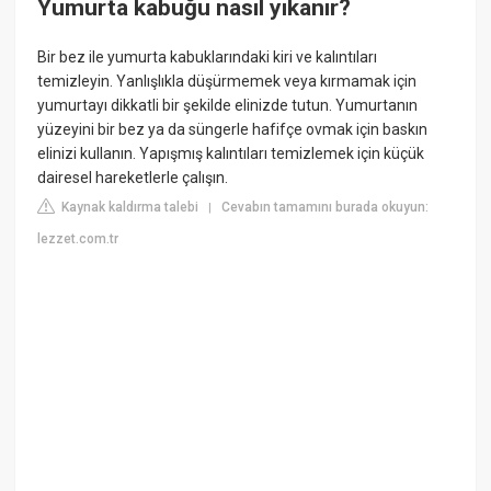
Yumurta kabuğu nasıl yıkanır?
Bir bez ile yumurta kabuklarındaki kiri ve kalıntıları
temizleyin. Yanlışlıkla düşürmemek veya kırmamak için
yumurtayı dikkatli bir şekilde elinizde tutun. Yumurtanın
yüzeyini bir bez ya da süngerle hafifçe ovmak için baskın
elinizi kullanın. Yapışmış kalıntıları temizlemek için küçük
dairesel hareketlerle çalışın.
Kaynak kaldırma talebi
Cevabın tamamını burada okuyun:
|
lezzet.com.tr