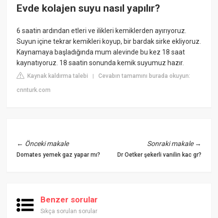
Evde kolajen suyu nasıl yapılır?
6 saatin ardından etleri ve ilikleri kemiklerden ayırıyoruz.
Suyun içine tekrar kemikleri koyup, bir bardak sirke ekliyoruz.
Kaynamaya başladığında mum alevinde bu kez 18 saat
kaynatıyoruz. 18 saatin sonunda kemik suyumuz hazır.
Kaynak kaldırma talebi
Cevabın tamamını burada okuyun:
|
cnnturk.com
←
Önceki makale
Sonraki makale
→
Domates yemek gaz yapar mı?
Dr Oetker şekerli vanilin kac gr?
Benzer sorular
Sıkça sorulan sorular