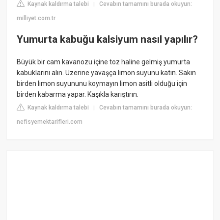
Kaynak kaldırma talebi
Cevabın tamamını burada okuyun:
|
milliyet.com.tr
Yumurta kabuğu kalsiyum nasıl yapılır?
Büyük bir cam kavanozu içine toz haline gelmiş yumurta
kabuklarını alın. Üzerine yavaşça limon suyunu katın. Sakın
birden limon suyununu koymayın limon asitli olduğu için
birden kabarma yapar. Kaşıkla karıştırın.
Kaynak kaldırma talebi
Cevabın tamamını burada okuyun:
|
nefisyemektarifleri.com