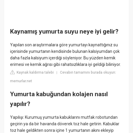
Kaynamış yumurta suyu neye iyi gelir?
Yapılan son araştırmalara göre yumurtayı kaynattığınız su
içerisinde yumurtanın kendisinde bulunan kalsiyumdan çok
daha fazla kalsiyum içerdiği söyleniyor. Bu yüzden kemik
erimesi ve kemik ağrısı gibi rahatsızlıklara iyi geldiği biliniyor.
Kaynak kaldırma talebi
Cevabın tamamını burada okuyun:
|
memurlar.net
Yumurta kabuğundan kolajen nasıl
yapılır?
Yapılışı: Kurumuş yumurta kabuklarını mutfak robotundan
geçirin ya da bir havanda döverek toz hale getirin. Kabuklar
toz hale geldikten sonra içine 1 yumurtanın akını ekleyip