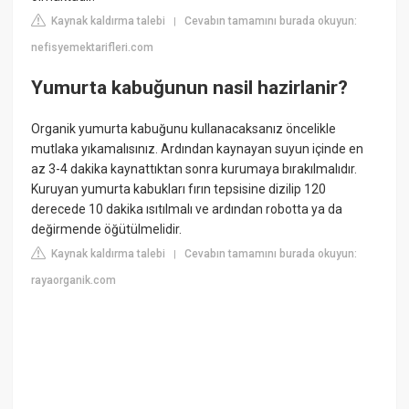
Kaynak kaldırma talebi
Cevabın tamamını burada okuyun:
|
nefisyemektarifleri.com
Yumurta kabuğunun nasil hazirlanir?
Organik yumurta kabuğunu kullanacaksanız öncelikle
mutlaka yıkamalısınız. Ardından kaynayan suyun içinde en
az 3-4 dakika kaynattıktan sonra kurumaya bırakılmalıdır.
Kuruyan yumurta kabukları fırın tepsisine dizilip 120
derecede 10 dakika ısıtılmalı ve ardından robotta ya da
değirmende öğütülmelidir.
Kaynak kaldırma talebi
Cevabın tamamını burada okuyun:
|
rayaorganik.com