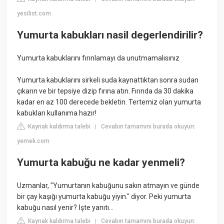
yesilist.com
Yumurta kabukları nasil degerlendirilir?
Yumurta kabuklarını fırınlamayı da unutmamalısınız
Yumurta kabuklarını sirkeli suda kaynattıktan sonra sudan
çıkarın ve bir tepsiye dizip fırına atın. Fırında da 30 dakika
kadar en az 100 derecede bekletin. Tertemiz olan yumurta
kabukları kullanıma hazır!
Kaynak kaldırma talebi
Cevabın tamamını burada okuyun:
|
yemek.com
Yumurta kabuğu ne kadar yenmeli?
Uzmanlar, "Yumurtanın kabuğunu sakın atmayın ve günde
bir çay kaşığı yumurta kabuğu yiyin." diyor. Peki yumurta
kabuğu nasıl yenir? İşte yanıtı...
Kaynak kaldırma talebi
Cevabın tamamını burada okuyun:
|