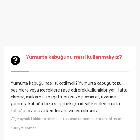
Yumurta kabuğunu nasıl kullanmalıyız?
Yumurta kabuğu nasıl tüketilmeli? Yumurta kabuğu tozu
besinlere veya içeceklere ilave edilerek kullanılabiliyor. Hatta
ekmek, makarna, spagetti, pizza ve pişmiş et, üzerine
yumurta kabuğu tozu serpmek için ideal! Kendi yumurta
kabuğu tozunuzu kendiniz hazırlayabilirsiniz.
Kaynak kaldırma talebi
Cevabın tamamını burada okuyun:
|
hurriyet.com.tr