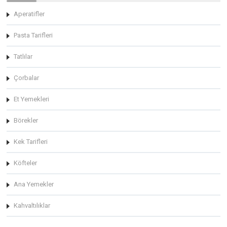
Aperatifler
Pasta Tarifleri
Tatlılar
Çorbalar
Et Yemekleri
Börekler
Kek Tarifleri
Köfteler
Ana Yemekler
Kahvaltılıklar