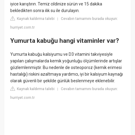
iyice karıştırın. Temiz cildinize sürün ve 15 dakika
bekledikten sonra ılık su ile durulayın.
Kaynak kaldırma talebi
Cevabın tamamını burada okuyun:
|
hurriyet.com.tr
Yumurta kabuğu hangi vitaminler var?
Yumurta kabuğu kalsiyumu ve D3 vitamini takviyesiyle
yapılan çalışmalarda kemik yoğunluğu ölçümlerinde artışlar
gözlemlenmiştir. Bu nedenle de osteoporoz (kemik erimesi
hastalığı) riskini azaltmaya yardımcı, iyi bir kalsiyum kaynağı
olarak güvenli bir şekilde günlük beslenmeye eklenebilir.
Kaynak kaldırma talebi
Cevabın tamamını burada okuyun:
|
hurriyet.com.tr