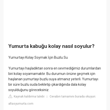
Yumurta kabuğu kolay nasıl soyulur?
Yumurtayı Kolay Soymak İçin Buzlu Su
Yumurtayı haşladıktan sonra en sevmediğimiz durumlardan
biri kolay soyamamaktır. Bu durumun önüne geçmek için
haşlanan yumurtayı buzlu suya atmanız yeterli. Yumurtayı
bir süre buzlu suda bekletip çıkardığında dala kolay
soyulduğunu göreceksiniz.
Kaynak kaldırma talebi
Cevabın tamamını burada okuyun:
|
altasyumurta.com