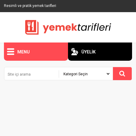
Resimli ve pratik yemek tarifleri
MENU
ÜYELİK