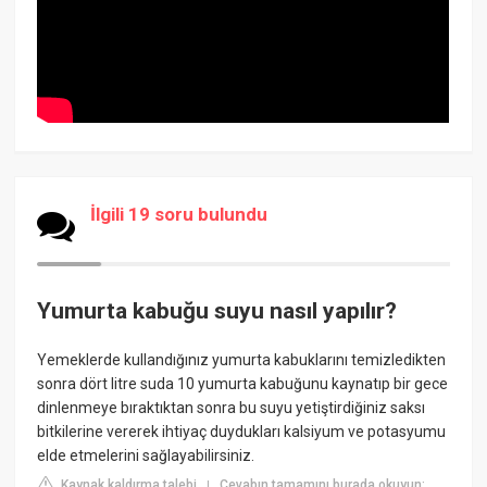
İlgili 19 soru bulundu
Yumurta kabuğu suyu nasıl yapılır?
Yemeklerde kullandığınız yumurta kabuklarını temizledikten
sonra dört litre suda 10 yumurta kabuğunu kaynatıp bir gece
dinlenmeye bıraktıktan sonra bu suyu yetiştirdiğiniz saksı
bitkilerine vererek ihtiyaç duydukları kalsiyum ve potasyumu
elde etmelerini sağlayabilirsiniz.
Kaynak kaldırma talebi
Cevabın tamamını burada okuyun:
|