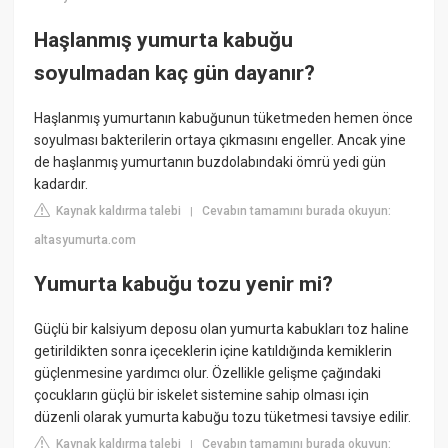
Haşlanmış yumurta kabuğu
soyulmadan kaç gün dayanır?
Haşlanmış yumurtanın kabuğunun tüketmeden hemen önce
soyulması bakterilerin ortaya çıkmasını engeller. Ancak yine
de haşlanmış yumurtanın buzdolabındaki ömrü yedi gün
kadardır.
Kaynak kaldırma talebi
Cevabın tamamını burada okuyun:
|
altasyumurta.com
Yumurta kabuğu tozu yenir mi?
Güçlü bir kalsiyum deposu olan yumurta kabukları toz haline
getirildikten sonra içeceklerin içine katıldığında kemiklerin
güçlenmesine yardımcı olur. Özellikle gelişme çağındaki
çocukların güçlü bir iskelet sistemine sahip olması için
düzenli olarak yumurta kabuğu tozu tüketmesi tavsiye edilir.
Kaynak kaldırma talebi
Cevabın tamamını burada okuyun:
|