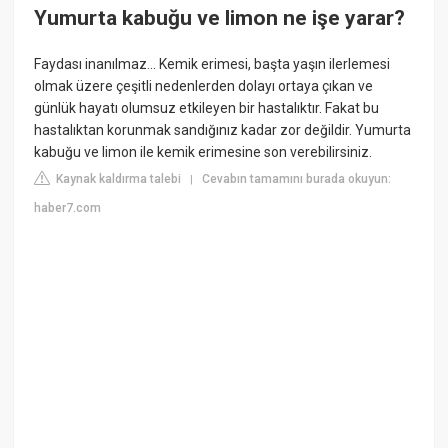
Yumurta kabuğu ve limon ne işe yarar?
Faydası inanılmaz... Kemik erimesi, başta yaşın ilerlemesi
olmak üzere çeşitli nedenlerden dolayı ortaya çıkan ve
günlük hayatı olumsuz etkileyen bir hastalıktır. Fakat bu
hastalıktan korunmak sandığınız kadar zor değildir. Yumurta
kabuğu ve limon ile kemik erimesine son verebilirsiniz.
Kaynak kaldırma talebi
Cevabın tamamını burada okuyun:
|
haber7.com