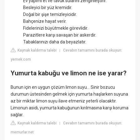
Ev yapımı et ve tavuk sularını zenginleştirir.
Besleyici bir yüz kremidir.
Doğal bir şişe temizleyicidir.
Bahçenize hayat verir.
Fidelerinizi büyütmekle görevlidir.
Parazitlere karşı savaşan bir askerdir.
Tabaklarınızı daha da beyazlatır.
Kaynak kaldırma talebi
Cevabın tamamını burada okuyun:
|
yemek.com
Yumurta kabuğu ve limon ne ise yarar?
Bunun için en uygun çözüm limon suyu... Sinir bozucu
durumun üstesinden gelmek için yumurta haşlarken suyuna
az bir miktar limon suyu ilave etmeniz yeterli olacaktır.
Limonun asidi, yumurta kabuğunun kırılmasına karşı koruma
sağlar.
Kaynak kaldırma talebi
Cevabın tamamını burada okuyun:
|
memurlar.net