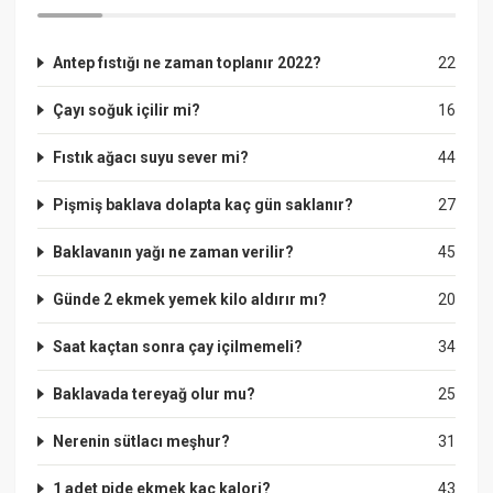
Antep fıstığı ne zaman toplanır 2022?
22
Çayı soğuk içilir mi?
16
Fıstık ağacı suyu sever mi?
44
Pişmiş baklava dolapta kaç gün saklanır?
27
Baklavanın yağı ne zaman verilir?
45
Günde 2 ekmek yemek kilo aldırır mı?
20
Saat kaçtan sonra çay içilmemeli?
34
Baklavada tereyağ olur mu?
25
Nerenin sütlacı meşhur?
31
1 adet pide ekmek kaç kalori?
43