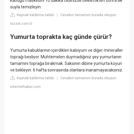
kabuğu maskesini 10 dakika cildinizde beklettikten sonra ılık
suyla temizleyin.
Kaynak kaldırma talebi
Cevabın tamamını burada okuyun:
|
lezzet.com.tr
Yumurta toprakta kaç günde çürür?
Yumurta kabuklarının içerdikleri kalsiyum ve diğer mineraller
toprağı besliyor. Muhtemelen duymadığınız şey yumurtanın
tamamını toprağa bırakmak. Saksının dibine yumurta koyun
ve bekleyin. 6 hafta sonrasında olanlara inanamayacaksınız.
Kaynak kaldırma talebi
Cevabın tamamını burada okuyun:
|
internethaber.com