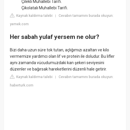
Çilekli Muhallebi Tarifi.
Çikolatalı Muhallebi Tarifi.
Kaynak kaldırma talebi
Cevabın tamamını burada okuyun:
|
yemek.com
Her sabah yulaf yersem ne olur?
Bizi daha uzun süre tok tutan, açlığımızı azaltan ve kilo
vermemize yardımcı olan lif ve protein ile doludur. Bu lifler
aynı zamanda vücudumuzdaki kan şekeri seviyesini
düzenler ve bağırsak hareketlerini düzenli hale getirir.
Kaynak kaldırma talebi
Cevabın tamamını burada okuyun:
|
haberturk.com