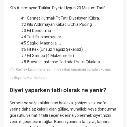
Kilo Aldırmayan Tatlılar: Diyete Uygun 20 Masum Tarif
#1 Cennet Hurmalı Fit Tatlı Diyetisyen Kübra. ...
#2 Kilo Aldırmayan Kakaolu Chia Puding. ...
#3 Fit Dondurma. ...
#4 Tatlı Fırınlanmış Lor. ...
#5 Sağlıklı Magnolia. ...
#6 Fit Kek (Unsuz Yağsız Şekersiz) ...
#7 Fit Samoa (4 Malzeme İle) ...
#8 Brownie İnstense Tadında Pratik Çikolata.
Kaynak kaldırma talebi
Cevabın tamamını burada okuyun:
|
nefisyemektarifleri.com
Diyet yaparken tatlı olarak ne yenir?
Şerbetli ve yağlı tatlılar olan baklava, şöbiyet ve künefe
yerine daha az kalorili olan güllaç, muhallebi veya dondurma
gibi sütlü ve hafif tatlı seçeneklerine yönelmek diyetinizin
verimli geçmesini sağlar. Bunun yanında tatlıyı aç karnına