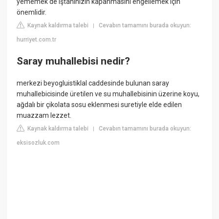
yememek de iştahınızın kapanmasını engellemek için
önemlidir.
Kaynak kaldırma talebi
Cevabın tamamını burada okuyun:
|
hurriyet.com.tr
Saray muhallebisi nedir?
merkezi beyogluistiklal caddesinde bulunan saray
muhallebicisinde üretilen ve su muhallebisinin üzerine koyu,
ağdalı bir çikolata sosu eklenmesi suretiyle elde edilen
muazzam lezzet.
Kaynak kaldırma talebi
Cevabın tamamını burada okuyun:
|
eksisozluk.com