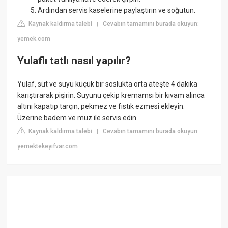
Ardından servis kaselerine paylaştırın ve soğutun.
Kaynak kaldırma talebi
Cevabın tamamını burada okuyun:
|
yemek.com
Yulaflı tatlı nasıl yapılır?
Yulaf, süt ve suyu küçük bir soslukta orta ateşte 4 dakika
karıştırarak pişirin. Suyunu çekip kremamsı bir kıvam alınca
altını kapatıp tarçın, pekmez ve fıstık ezmesi ekleyin.
Üzerine badem ve muz ile servis edin.
Kaynak kaldırma talebi
Cevabın tamamını burada okuyun:
|
yemektekeyifvar.com