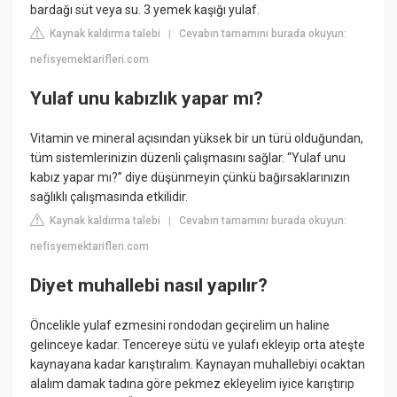
bardağı süt veya su. 3 yemek kaşığı yulaf.
Kaynak kaldırma talebi
Cevabın tamamını burada okuyun:
|
nefisyemektarifleri.com
Yulaf unu kabızlık yapar mı?
Vitamin ve mineral açısından yüksek bir un türü olduğundan,
tüm sistemlerinizin düzenli çalışmasını sağlar. “Yulaf unu
kabız yapar mı?” diye düşünmeyin çünkü bağırsaklarınızın
sağlıklı çalışmasında etkilidir.
Kaynak kaldırma talebi
Cevabın tamamını burada okuyun:
|
nefisyemektarifleri.com
Diyet muhallebi nasıl yapılır?
Öncelikle yulaf ezmesini rondodan geçirelim un haline
gelinceye kadar. Tencereye sütü ve yulafı ekleyip orta ateşte
kaynayana kadar karıştıralım. Kaynayan muhallebiyi ocaktan
alalım damak tadına göre pekmez ekleyelim iyice karıştırıp