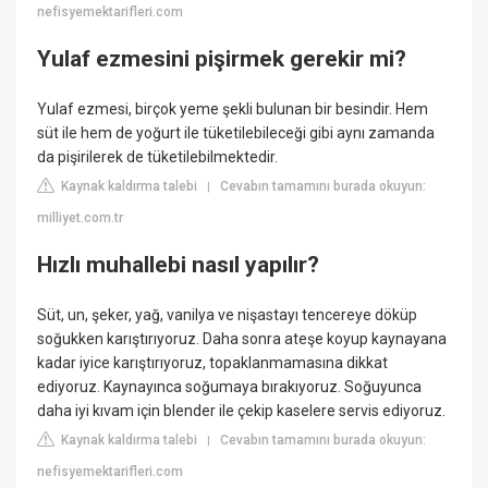
nefisyemektarifleri.com
Yulaf ezmesini pişirmek gerekir mi?
Yulaf ezmesi, birçok yeme şekli bulunan bir besindir. Hem
süt ile hem de yoğurt ile tüketilebileceği gibi aynı zamanda
da pişirilerek de tüketilebilmektedir.
Kaynak kaldırma talebi
Cevabın tamamını burada okuyun:
|
milliyet.com.tr
Hızlı muhallebi nasıl yapılır?
Süt, un, şeker, yağ, vanilya ve nişastayı tencereye döküp
soğukken karıştırıyoruz. Daha sonra ateşe koyup kaynayana
kadar iyice karıştırıyoruz, topaklanmamasına dikkat
ediyoruz. Kaynayınca soğumaya bırakıyoruz. Soğuyunca
daha iyi kıvam için blender ile çekip kaselere servis ediyoruz.
Kaynak kaldırma talebi
Cevabın tamamını burada okuyun:
|
nefisyemektarifleri.com