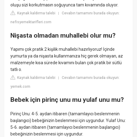
oluşu sizi korkutmasın soğuyunca tam kıvamında oluyor.
Kaynak kaldırma talebi
Cevabın tamamını burada okuyun:
|
nefisyemektarifleri.com
Nişasta olmadan muhallebi olur mu?
Yapımı çok pratik 2 kişilik muhallebi hazırlıyoruz! İçinde
yumurta ya da nişasta kullanmanıza hiç gerek olmayan, az
malzemeyle kısa sürede kıvamını bulan çok pratik bir sütlü
tatlı o.
Kaynak kaldırma talebi
Cevabın tamamını burada okuyun:
|
yemek.com
Bebek için pirinç unu mu yulaf unu mu?
Pirinç Unu: 4-5. aydan itibaren (tamamlayıcı beslenmenin
başlangıcı) bebeğinizin beslenmesi için uygundur. Yulaf Unu:
5-6. aydan itibaren (tamamlayıcı beslenmenin başlangıcı)
bebeğinizin beslenmesi için uygundur.