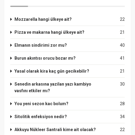
Mozzarella hangi ülkeye ait?
22
Pizza ve makarna hangi ülkeye ait?
21
Elmanın sindirimi zor mu?
40
Burun akıntısı orucu bozar mı?
41
Yasal olarak kira kaç gün gecikebilir?
21
Senedin arkasına yazilan yazı kambiyo
30
vasfını etkiler mı?
You yeni sezon kac bolum?
28
Sitolitik enfeksiyon nedir?
34
Akkuyu Nükleer Santrali kime ait olacak?
22