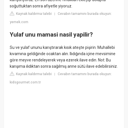
soğuttuktan sonra afiyetle yiyoruz.
Kaynak kaldırma talebi
Cevabın tamamını burada okuyun:
|
yemek.com
Yulaf unu mamasi nasil yapilir?
Su ve yulaf ununu karıştırarak kısık ateşte pişirin. Muhallebi
kıvamına geldiğinde ocaktan alın. Ilıdığında içine mevsimine
göre meyve rendeleyerek veya ezerek ilave edin. Not: Bu
karışıma ılıdıktan sonra sağılmış anne sütü ilave edebilirsiniz.
Kaynak kaldırma talebi
Cevabın tamamını burada okuyun:
|
kidsgourmet.com.tr