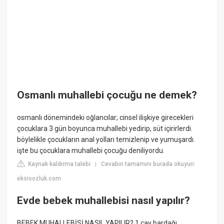
Osmanlı muhallebi çocuğu ne demek?
osmanlı dönemindeki oğlancılar; cinsel ilişkiye girecekleri
çocuklara 3 gün boyunca muhallebi yedirip, süt içirirlerdi.
böylelikle çocukların anal yolları temizlenip ve yumuşardı.
işte bu çocuklara muhallebi çocuğu deniliyordu.
Kaynak kaldırma talebi
Cevabın tamamını burada okuyun:
|
eksisozluk.com
Evde bebek muhallebisi nasıl yapılır?
BEBEK MUHALLEBİSİ NASIL YAPILIR? 1 çay bardağı