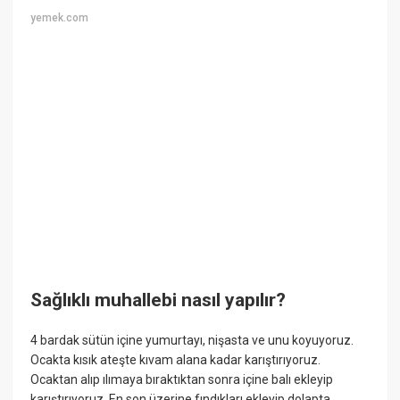
yemek.com
Sağlıklı muhallebi nasıl yapılır?
4 bardak sütün içine yumurtayı, nişasta ve unu koyuyoruz.
Ocakta kısık ateşte kıvam alana kadar karıştırıyoruz.
Ocaktan alıp ılımaya bıraktıktan sonra içine balı ekleyip
karıştırıyoruz. En son üzerine fındıkları ekleyip dolapta