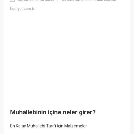
Kaynak kaldırma talebi
Cevabın tamamını burada okuyun:
|
hurriyet.com.tr
Muhallebinin içine neler girer?
En Kolay Muhallebi Tarifi İçin Malzemeler