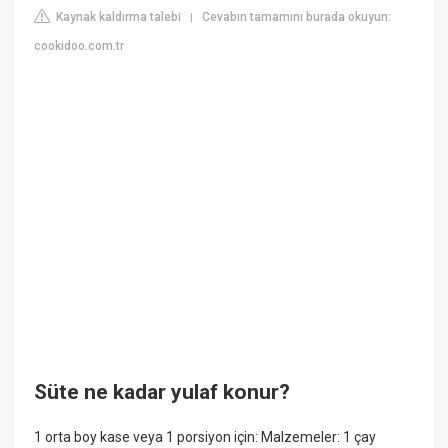
Kaynak kaldırma talebi
Cevabın tamamını burada okuyun:
|
cookidoo.com.tr
Süte ne kadar yulaf konur?
1 orta boy kase veya 1 porsiyon için: Malzemeler: 1 çay