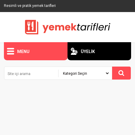
Resimli ve pratik yemek tarifleri
MENU
ÜYELİK