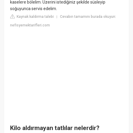
kaselere bölelim. Üzerini istediğiniz şekilde süsleyip
soğuyunca servis edelim.
Kaynak kaldırma talebi
Cevabın tamamını burada okuyun:
|
nefisyemektarifleri.com
Kilo aldırmayan tatlılar nelerdir?