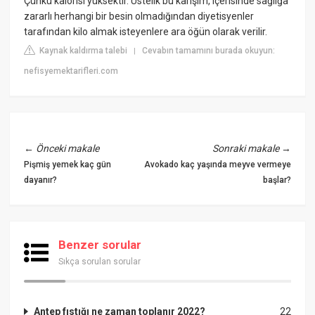
Çünkü kalorisi yüksektir. Üstelik bu karışım, içerisinde sağlığa
zararlı herhangi bir besin olmadığından diyetisyenler
tarafından kilo almak isteyenlere ara öğün olarak verilir.
Kaynak kaldırma talebi
Cevabın tamamını burada okuyun:
|
nefisyemektarifleri.com
←
Önceki makale
Sonraki makale
→
Pişmiş yemek kaç gün
Avokado kaç yaşında meyve vermeye
dayanır?
başlar?
Benzer sorular
Sıkça sorulan sorular
Antep fıstığı ne zaman toplanır 2022?
22