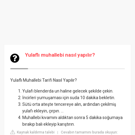
Yulaflı muhallebi nasıl yapılır?
Yulaflı Muhallebi Tarifi Nasıl Yapılır?
Yulafı blenderda un haline gelecek şekilde çekin.
İncirleri yumuşaması için suda 10 dakika bekletin.
Sütü orta ateşte tencereye alın, ardından çekilmiş
yulafı ekleyin, çırpın. ...
Muhallebi kıvamını aldıktan sonra 5 dakika soğumaya
bırakıp balı ekleyip karıştırın.
Kaynak kaldırma talebi
Cevabın tamamını burada okuyun:
|