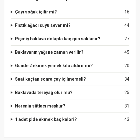
Çayı soğuk içilir mi?
16
Fıstık ağacı suyu sever mi?
44
Pişmiş baklava dolapta kaç gün saklanır?
27
Baklavanın yağı ne zaman verilir?
45
Günde 2 ekmek yemek kilo aldırır mı?
20
Saat kaçtan sonra çay içilmemeli?
34
Baklavada tereyağ olur mu?
25
Nerenin sütlacı meşhur?
31
1 adet pide ekmek kaç kalori?
43