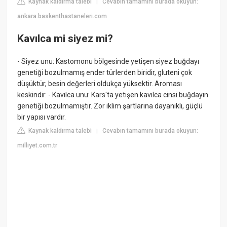
Kaynak kaldırma talebi
Cevabın tamamını burada okuyun:
|
ankara.baskenthastaneleri.com
Kavılca mi siyez mi?
- Siyez unu: Kastomonu bölgesinde yetişen siyez buğdayı
genetiği bozulmamış ender türlerden biridir, gluteni çok
düşüktür, besin değerleri oldukça yüksektir. Aroması
keskindir. - Kavılca unu: Kars'ta yetişen kavılca cinsi buğdayın
genetiği bozulmamıştır. Zor iklim şartlarına dayanıklı, güçlü
bir yapısı vardır.
Kaynak kaldırma talebi
Cevabın tamamını burada okuyun:
|
milliyet.com.tr