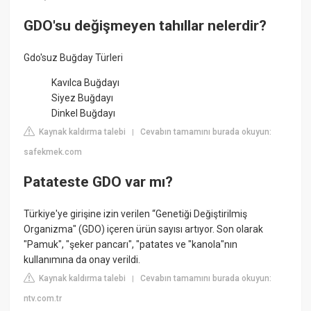
GDO'su değişmeyen tahıllar nelerdir?
Gdo'suz Buğday Türleri
Kavılca Buğdayı
Siyez Buğdayı
Dinkel Buğdayı
Kaynak kaldırma talebi
Cevabın tamamını burada okuyun:
|
safekmek.com
Patateste GDO var mı?
Türkiye'ye girişine izin verilen “Genetiği Değiştirilmiş
Organizma" (GDO) içeren ürün sayısı artıyor. Son olarak
"Pamuk", "şeker pancarı", "patates ve "kanola"nın
kullanımına da onay verildi.
Kaynak kaldırma talebi
Cevabın tamamını burada okuyun:
|
ntv.com.tr