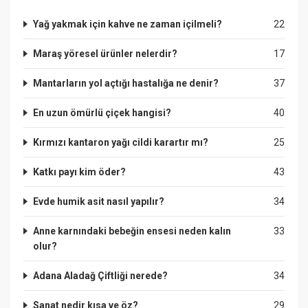
Yağ yakmak için kahve ne zaman içilmeli?
22
Maraş yöresel ürünler nelerdir?
17
Mantarların yol açtığı hastalığa ne denir?
37
En uzun ömürlü çiçek hangisi?
40
Kırmızı kantaron yağı cildi karartır mı?
25
Katkı payı kim öder?
43
Evde humik asit nasıl yapılır?
34
Anne karnındaki bebeğin ensesi neden kalın
33
olur?
Adana Aladağ Çiftliği nerede?
34
Sanat nedir kısa ve öz?
29