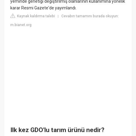
yeminde genetiği değiştirilmiş olanlarının kullanımına yönelik
karar Resmi Gazete'de yayımlandı.
Kaynak kaldırma talebi
Cevabın tamamını burada okuyun:
|
m.bianet.org
Ilk kez GDO'lu tarım ürünü nedir?