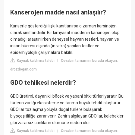
Kanserojen madde nasıl anlaşılır?
Kanserle gösterdiği ilişki kanıtlanırsa o zaman karsinojen
olarak sınıflandırılır. Bir kimyasal maddenin karsinojen olup
olmadığı araştırılırken deneysel hayvan testleri, hayvan ve
insan hücresi dışında (in vitro) yapılan testler ve
epidemiyolojik çalışmalara bakılır.
Kaynak kaldırma talebi
Cevabın tamamını burada okuyun:
|
drozdogan.com
GDO tehlikesi nelerdir?
GDO üretimi, dayanıklı böcek ve yabani bitki türleri yaratır. Bu
türlerin varlığı ekosisteme ve tarıma büyük tehdit oluşturur.
GDO'lar tozlaşma yoluyla doğal türlere bulaşarak
biyoçeşitliliğe zarar verir. Zehir salgılayan GDO'lar, kelebekler
gibi zararsız canlıların ölümüne neden olur.
Kaynak kaldırma talebi
Cevabın tamamını burada okuyun:
|