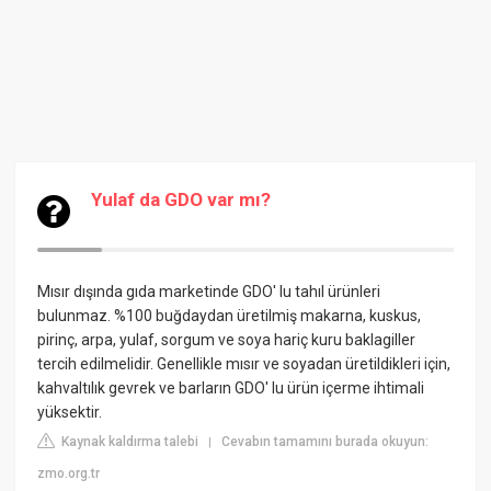
Yulaf da GDO var mı?
Mısır dışında gıda marketinde GDO' lu tahıl ürünleri
bulunmaz. %100 buğdaydan üretilmiş makarna, kuskus,
pirinç, arpa, yulaf, sorgum ve soya hariç kuru baklagiller
tercih edilmelidir. Genellikle mısır ve soyadan üretildikleri için,
kahvaltılık gevrek ve barların GDO' lu ürün içerme ihtimali
yüksektir.
Kaynak kaldırma talebi
Cevabın tamamını burada okuyun:
|
zmo.org.tr