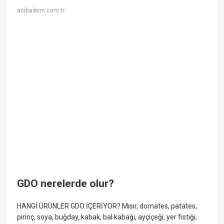
acibadem.com.tr
GDO nerelerde olur?
HANGİ ÜRÜNLER GDO İÇERİYOR? Mısır, domates, patates,
pirinç, soya, buğday, kabak, bal kabağı, ayçiçeği, yer fıstığı,