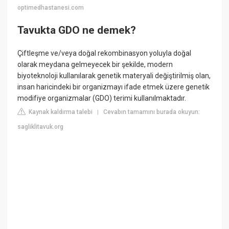
optimedhastanesi.com
Tavukta GDO ne demek?
Çiftleşme ve/veya doğal rekombinasyon yoluyla doğal
olarak meydana gelmeyecek bir şekilde, modern
biyoteknoloji kullanılarak genetik materyali değiştirilmiş olan,
insan haricindeki bir organizmayı ifade etmek üzere genetik
modifiye organizmalar (GDO) terimi kullanılmaktadır.
Kaynak kaldırma talebi
Cevabın tamamını burada okuyun:
|
sagliklitavuk.org