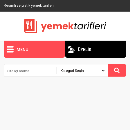
Resimli ve pratik yemek tarifleri
MENU
ÜYELİK