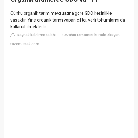
Çünkü organik tarım mevzuatına göre GDO kesinlikle
yasaktır. Yine organik tarım yapan çiftçi, yerli tohumlarını da
kullanabilmektedir.
Kaynak kaldırma talebi
Cevabın tamamını burada okuyun:
|
tazemutfak.com