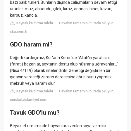
bazı balık türleri. Bunların dışında çalışmaların devam ettiği
ürünler: muz, ahududu, çilek, kiraz, ananas, biber, kavun,
karpuz, kanola.
Kaynak kaldırma talebi
Cevabın tamamını burada okuyun:
|
star.com.tr
GDO haram mi?
Değerli kardeşimiz, Kur'an-ı Kerim'de “Allah'ın yaratışını
(fıtratı) bozanlar, şeytanın dostu olup hüsrana uğrayanlar..."
(Nisâ 4/119) olarak nitelendirilir. Genetiği değiştirilen bir
gıdanın vereceği zararın derecesine göre, bunu yapmak
mekruh veya haram olur.
Kaynak kaldırma talebi
Cevabın tamamını burada okuyun:
|
sorularlaislamiyet.com
Tavuk GDO'lu mu?
Beyaz et üretiminde hayvanlara verilen soya ve mısır