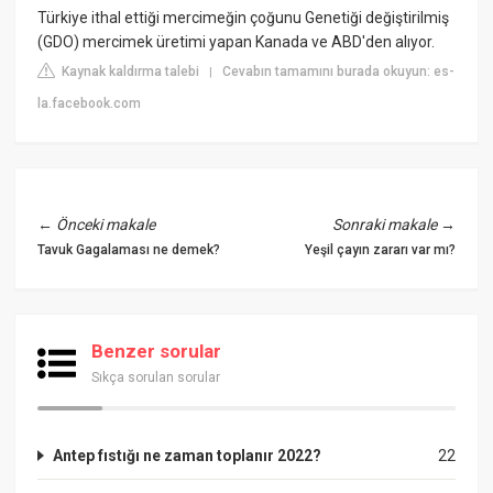
Türkiye ithal ettiği mercimeğin çoğunu Genetiği değiştirilmiş
(GDO) mercimek üretimi yapan Kanada ve ABD'den alıyor.
Kaynak kaldırma talebi
Cevabın tamamını burada okuyun: es-
|
la.facebook.com
←
Önceki makale
Sonraki makale
→
Tavuk Gagalaması ne demek?
Yeşil çayın zararı var mı?
Benzer sorular
Sıkça sorulan sorular
Antep fıstığı ne zaman toplanır 2022?
22