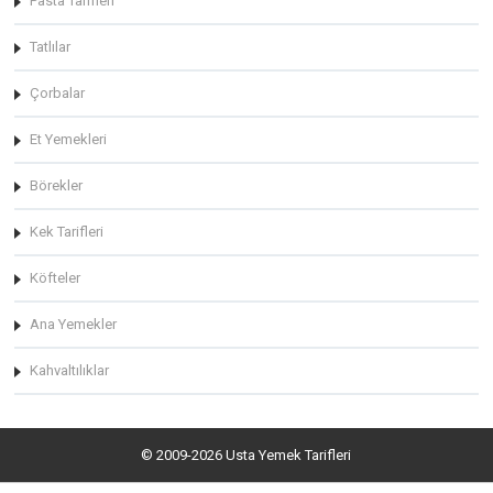
Pasta Tarifleri
Tatlılar
Çorbalar
Et Yemekleri
Börekler
Kek Tarifleri
Köfteler
Ana Yemekler
Kahvaltılıklar
© 2009-2026 Usta Yemek Tarifleri