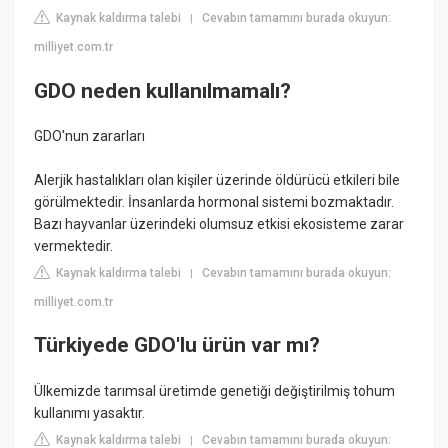
Kaynak kaldırma talebi
Cevabın tamamını burada okuyun:
|
milliyet.com.tr
GDO neden kullanılmamalı?
GDO'nun zararları
Alerjik hastalıkları olan kişiler üzerinde öldürücü etkileri bile
görülmektedir. İnsanlarda hormonal sistemi bozmaktadır.
Bazı hayvanlar üzerindeki olumsuz etkisi ekosisteme zarar
vermektedir.
Kaynak kaldırma talebi
Cevabın tamamını burada okuyun:
|
milliyet.com.tr
Türkiyede GDO'lu ürün var mı?
Ülkemizde tarımsal üretimde genetiği değiştirilmiş tohum
kullanımı yasaktır.
Kaynak kaldırma talebi
Cevabın tamamını burada okuyun:
|