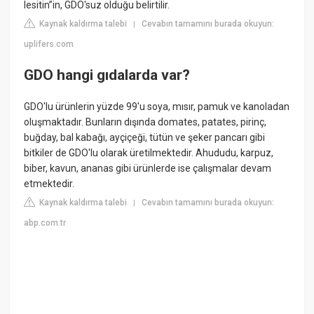
lesitin”in, GDO'suz olduğu belirtilir.
Kaynak kaldırma talebi
Cevabın tamamını burada okuyun:
|
uplifers.com
GDO hangi gıdalarda var?
GDO'lu ürünlerin yüzde 99'u soya, mısır, pamuk ve kanoladan
oluşmaktadır. Bunların dışında domates, patates, pirinç,
buğday, bal kabağı, ayçiçeği, tütün ve şeker pancarı gibi
bitkiler de GDO'lu olarak üretilmektedir. Ahududu, karpuz,
biber, kavun, ananas gibi ürünlerde ise çalışmalar devam
etmektedir.
Kaynak kaldırma talebi
Cevabın tamamını burada okuyun:
|
abp.com.tr