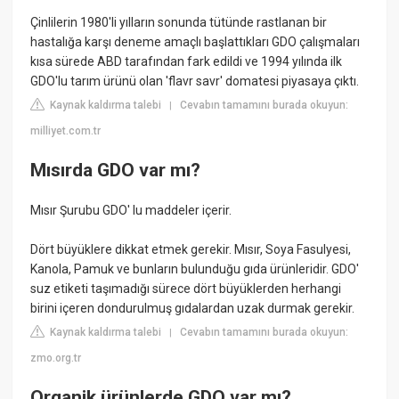
Çinlilerin 1980'li yılların sonunda tütünde rastlanan bir
hastalığa karşı deneme amaçlı başlattıkları GDO çalışmaları
kısa sürede ABD tarafından fark edildi ve 1994 yılında ilk
GDO'lu tarım ürünü olan 'flavr savr' domatesi piyasaya çıktı.
Kaynak kaldırma talebi
Cevabın tamamını burada okuyun:
|
milliyet.com.tr
Mısırda GDO var mı?
Mısır Şurubu GDO' lu maddeler içerir.
Dört büyüklere dikkat etmek gerekir. Mısır, Soya Fasulyesi,
Kanola, Pamuk ve bunların bulunduğu gıda ürünleridir. GDO'
suz etiketi taşımadığı sürece dört büyüklerden herhangi
birini içeren dondurulmuş gıdalardan uzak durmak gerekir.
Kaynak kaldırma talebi
Cevabın tamamını burada okuyun:
|
zmo.org.tr
Organik ürünlerde GDO var mı?