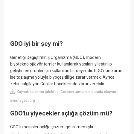
GDO iyi bir şey mi?
Genetiği Değiştirilmiş Organizma (GDO), modern
biyoteknolojik yöntemler kullanılarak yapıları iyileştirilip
geliştirilen ürünler için kullanılan bir deyimdir. GDO'nun zararı
ise tozlaşma yoluyla biyoçeşitliliğe zarar vermek. Ayrıca
zehir salgılayan Gdo'lar böceklerede zarar verebilir.
Kaynak kaldırma talebi
Cevabın tamamını burada okuyun:
|
evrimagaci.org
GDO'lu yiyecekler açlığa çözüm mü?
GDO'lu besinler açlığa çözüm getirememiştir.