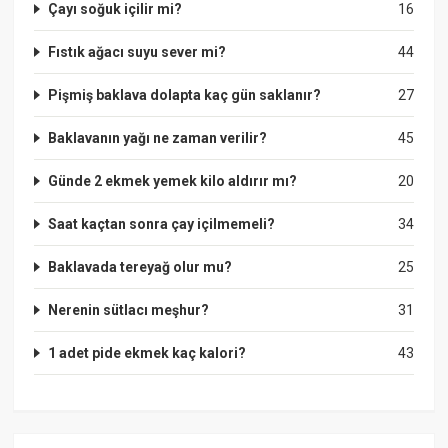
Çayı soğuk içilir mi?
16
Fıstık ağacı suyu sever mi?
44
Pişmiş baklava dolapta kaç gün saklanır?
27
Baklavanın yağı ne zaman verilir?
45
Günde 2 ekmek yemek kilo aldırır mı?
20
Saat kaçtan sonra çay içilmemeli?
34
Baklavada tereyağ olur mu?
25
Nerenin sütlacı meşhur?
31
1 adet pide ekmek kaç kalori?
43