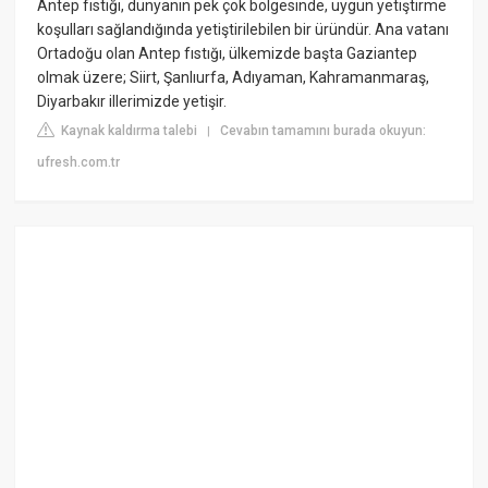
Antep fıstığı, dünyanın pek çok bölgesinde, uygun yetiştirme
koşulları sağlandığında yetiştirilebilen bir üründür. Ana vatanı
Ortadoğu olan Antep fıstığı, ülkemizde başta Gaziantep
olmak üzere; Siirt, Şanlıurfa, Adıyaman, Kahramanmaraş,
Diyarbakır illerimizde yetişir.
Kaynak kaldırma talebi
Cevabın tamamını burada okuyun:
|
ufresh.com.tr