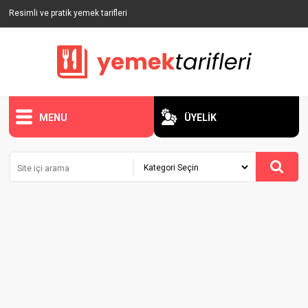
Resimli ve pratik yemek tarifleri
MENU
ÜYELİK