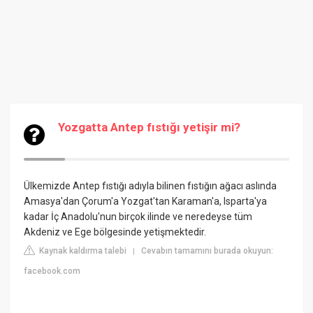
Yozgatta Antep fıstığı yetişir mi?
Ülkemizde Antep fıstığı adıyla bilinen fıstığın ağacı aslında
Amasya'dan Çorum'a Yozgat'tan Karaman'a, Isparta'ya
kadar İç Anadolu'nun birçok ilinde ve neredeyse tüm
Akdeniz ve Ege bölgesinde yetişmektedir.
Kaynak kaldırma talebi
Cevabın tamamını burada okuyun:
|
facebook.com