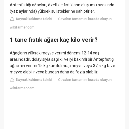
Antepfıstığı ağaçları, özellikle fıstıkların oluşumu sırasında
(yaz aylarında) yüksek su isteklerine sahiptirler.
Kaynak kaldırma talebi
Cevabın tamamını burada okuyun:
|
wikifarmer.com
1 tane fıstık ağacı kaç kilo verir?
Ağaçların yüksek meyve verimi dönemi 12-14 yaş
arasındadır, dolayısıyla sağlıklı ve iyi bakımlı bir Antepfıstığı
ağacının verimi 15 kg kurutulmuş meyve veya 37,5 kg taze
meyve olabilir veya bundan daha da fazla olabilir.
Kaynak kaldırma talebi
Cevabın tamamını burada okuyun:
|
wikifarmer.com