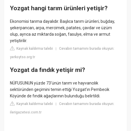
Yozgat hangi tarım ürünleri yetişir?
Ekonomisi tarıma dayalıdır. Başlıca tarım ürünleri; buğday,
şekerpancarı, arpa, mercimek, patates, çavdar ve üzüm
olup, ayrıca az miktarda soğan, fasulye, elma ve armut
yetiştirilir.
Kaynak kaldırma talebi
Cevabın tamamını burada okuyun:
|
yerkoytso.org.tr
Yozgat da fındık yetişir mi?
NÜFUSUNUN yüzde 73'ünün tarım ve hayvancılık
sektöründen geçimini temin ettiği Yozgat'ın Pembecik
Köyünde de fındık ağaçlarının bulunduğu belirtildi.
Kaynak kaldırma talebi
Cevabın tamamını burada okuyun:
|
ilerigazetesi.com.tr