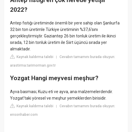
2022?
Antep fıstığı üretiminde önemli bir yere sahip olan Şanlıurfa
32 bin ton üretimle Türkiye üretiminin %37,6'sını
gerçekleştirmiştir. Gaziantep 26 bin tonluk üretim ile ikinci
sırada, 12 bin tonluk üretim ile Siirt üçüncü sırada yer
almaktadır.
Kaynak kaldırma talebi
Cevabın tamamını burada okuyun:
|
arastirma.tarimorman.gov.tr
Yozgat Hangi meyvesi meşhur?
Ayva basması; Kuzu eti ve ayva, ana malzemelerdendir.
Yozgat'taki yöresel ve meşhur yemeklerden birisidir.
Kaynak kaldırma talebi
Cevabın tamamını burada okuyun:
|
ensonhaber.com