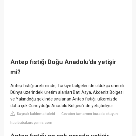
Antep fıstığı Doğu Anadolu'da yetişir
mi?
Antep fıstığı üretiminde, Türkiye bölgeleri de oldukça önemli.
Dünya üzerindeki üretim alanları Batı Asya, Akdeniz Bölgesi
ve Yakındoğu şeklinde sıralanan Antep fıstığı, ülkemizde
daha çok Güneydoğu Anadolu Bölgesi'nde yetiştiriliyor.
Kaynak kaldırma talebi
Cevabın tamamını burada okuyun:
|
hacibabakuruyemis.com
Antep fıstığı en çok nerede yetişir