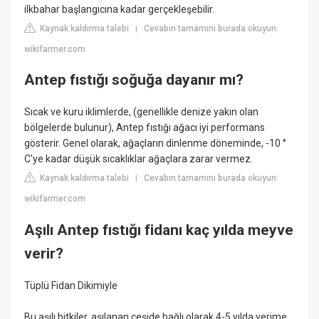
ilkbahar başlangıcına kadar gerçekleşebilir.
Kaynak kaldırma talebi
Cevabın tamamını burada okuyun:
|
wikifarmer.com
Antep fıstığı soğuğa dayanır mı?
Sıcak ve kuru iklimlerde, (genellikle denize yakın olan
bölgelerde bulunur), Antep fıstığı ağacı iyi performans
gösterir. Genel olarak, ağaçların dinlenme döneminde, -10 °
C'ye kadar düşük sıcaklıklar ağaçlara zarar vermez.
Kaynak kaldırma talebi
Cevabın tamamını burada okuyun:
|
wikifarmer.com
Aşılı Antep fıstığı fidanı kaç yılda meyve
verir?
Tüplü Fidan Dikimiyle
Bu aşılı bitkiler, aşılanan çeşide bağlı olarak 4-5 yılda verime