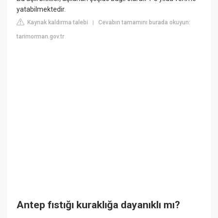
yatabilmektedir.
Kaynak kaldırma talebi
Cevabın tamamını burada okuyun:
|
tarimorman.gov.tr
Antep fıstığı kuraklığa dayanıklı mı?