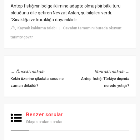
Antep fıstığının bölge iklimine adapte olmuş bir bitki türü
olduğunu dile getiren Nevzat Aslan, şu bilgileri verdi:
"Sıcaklığa ve kuraklığa dayanıklıdır.
Kaynak kaldırma talebi
Cevabın tamamını burada okuyun:
|
tarimtv.gov.tr
←
Önceki makale
Sonraki makale
→
Kekin üzerine çikolata sosu ne
Antep fıstığı Türkiye dışında
zaman dökülür?
nerede yetişir?
Benzer sorular
Sıkça sorulan sorular