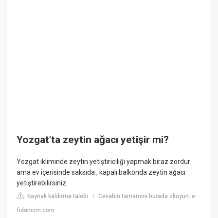
Yozgat'ta zeytin ağacı yetişir mi?
Yozgat ikliminde zeytin yetiştiriciliği yapmak biraz zordur
ama ev içerisinde saksıda , kapalı balkonda zeytin ağacı
yetiştirebilirsiniz.
Kaynak kaldırma talebi
Cevabın tamamını burada okuyun: e-
|
fidancim.com