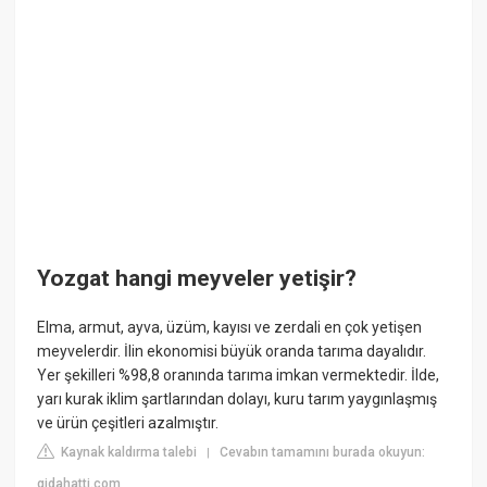
Yozgat hangi meyveler yetişir?
Elma, armut, ayva, üzüm, kayısı ve zerdali en çok yetişen
meyvelerdir. İlin ekonomisi büyük oranda tarıma dayalıdır.
Yer şekilleri %98,8 oranında tarıma imkan vermektedir. İlde,
yarı kurak iklim şartlarından dolayı, kuru tarım yaygınlaşmış
ve ürün çeşitleri azalmıştır.
Kaynak kaldırma talebi
Cevabın tamamını burada okuyun:
|
gidahatti.com