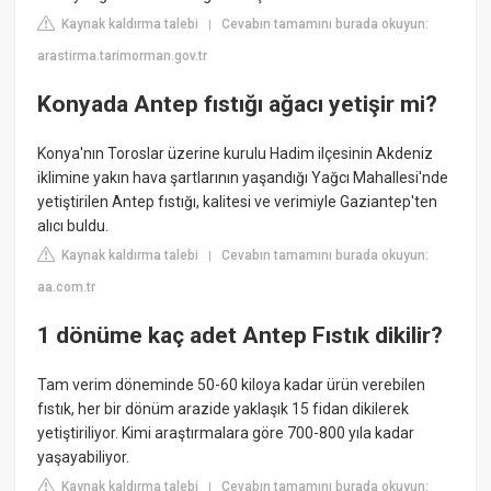
Kaynak kaldırma talebi
Cevabın tamamını burada okuyun:
|
arastirma.tarimorman.gov.tr
Konyada Antep fıstığı ağacı yetişir mi?
Konya'nın Toroslar üzerine kurulu Hadim ilçesinin Akdeniz
iklimine yakın hava şartlarının yaşandığı Yağcı Mahallesi'nde
yetiştirilen Antep fıstığı, kalitesi ve verimiyle Gaziantep'ten
alıcı buldu.
Kaynak kaldırma talebi
Cevabın tamamını burada okuyun:
|
aa.com.tr
1 dönüme kaç adet Antep Fıstık dikilir?
Tam verim döneminde 50-60 kiloya kadar ürün verebilen
fıstık, her bir dönüm arazide yaklaşık 15 fidan dikilerek
yetiştiriliyor. Kimi araştırmalara göre 700-800 yıla kadar
yaşayabiliyor.
Kaynak kaldırma talebi
Cevabın tamamını burada okuyun:
|