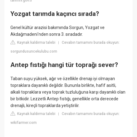
tarimtv.gov.tr
Yozgat tarımda kaçıncı sırada?
Genel kültür arazisi bakımında Sorgun, Yozgat ve
Akdağmadeni'nden sonra 3. sıradadır.
Kaynak kaldırma talebi
Cevabın tamamını burada okuyun:
|
sorgundusuncekulubu.com
Antep fıstığı hangi tür toprağı sever?
Taban suyu yüksek, ağır ve özellikle drenajı iyi olmayan
topraklara dayanıklı değildir. Bununla birlikte, hafif asitli,
alkali topraklara veya toprak tuzluluğuna karşı dayanıklı olan
bir bitkidir. Lezzetli Antep fıstığı, genellikle orta derecede
drenajlı, kireçli topraklarda yetiştirilir.
Kaynak kaldırma talebi
Cevabın tamamını burada okuyun:
|
wikifarmer.com