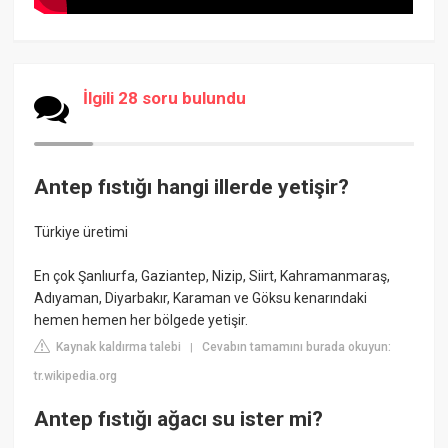
İlgili 28 soru bulundu
Antep fıstığı hangi illerde yetişir?
Türkiye üretimi
En çok Şanlıurfa, Gaziantep, Nizip, Siirt, Kahramanmaraş,
Adıyaman, Diyarbakır, Karaman ve Göksu kenarındaki
hemen hemen her bölgede yetişir.
Kaynak kaldırma talebi
Cevabın tamamını burada okuyun:
|
tr.wikipedia.org
Antep fıstığı ağacı su ister mi?