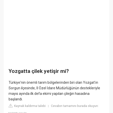
Yozgatta çilek yetişir mi?
Türkiye'nin önemli tarım bölgelerinden biri olan Yozgat'ın
Sorgun ilçesinde, İl Özel İdare Müdürlüğünün destekleriyle
mayıs ayında ilk defa ekimi yapılan çileğin hasadına
başlandı.
Kaynak kaldırma talebi
Cevabın tamamını burada okuyun:
|