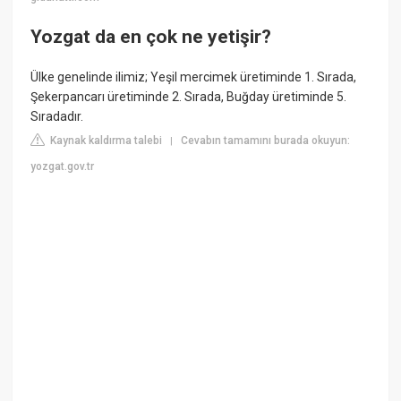
Yozgat da en çok ne yetişir?
Ülke genelinde ilimiz; Yeşil mercimek üretiminde 1. Sırada,
Şekerpancarı üretiminde 2. Sırada, Buğday üretiminde 5.
Sıradadır.
Kaynak kaldırma talebi
Cevabın tamamını burada okuyun:
|
yozgat.gov.tr