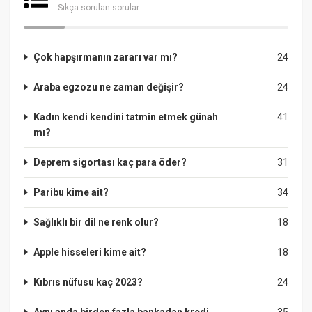
Sıkça sorulan sorular
Çok hapşırmanın zararı var mı?
24
Araba egzozu ne zaman değişir?
24
Kadın kendi kendini tatmin etmek günah
41
mı?
Deprem sigortası kaç para öder?
31
Paribu kime ait?
34
Sağlıklı bir dil ne renk olur?
18
Apple hisseleri kime ait?
18
Kıbrıs nüfusu kaç 2023?
24
Aynı anda birden fazla bankadan kredi
35