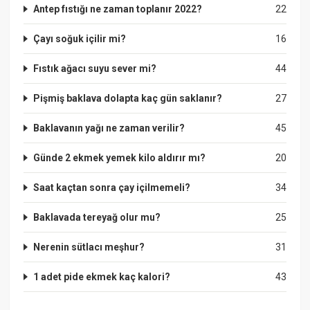
Antep fıstığı ne zaman toplanır 2022?
22
Çayı soğuk içilir mi?
16
Fıstık ağacı suyu sever mi?
44
Pişmiş baklava dolapta kaç gün saklanır?
27
Baklavanın yağı ne zaman verilir?
45
Günde 2 ekmek yemek kilo aldırır mı?
20
Saat kaçtan sonra çay içilmemeli?
34
Baklavada tereyağ olur mu?
25
Nerenin sütlacı meşhur?
31
1 adet pide ekmek kaç kalori?
43