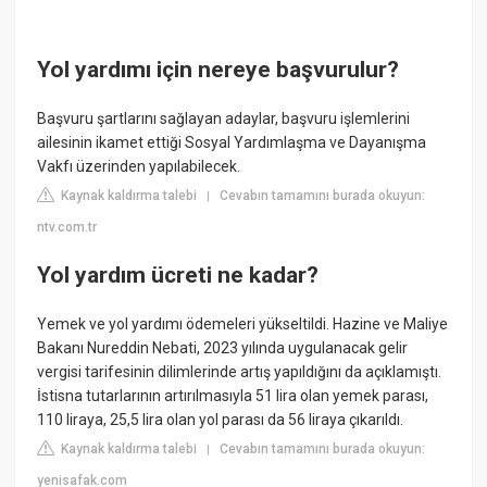
Yol yardımı için nereye başvurulur?
Başvuru şartlarını sağlayan adaylar, başvuru işlemlerini
ailesinin ikamet ettiği Sosyal Yardımlaşma ve Dayanışma
Vakfı üzerinden yapılabilecek.
Kaynak kaldırma talebi
Cevabın tamamını burada okuyun:
|
ntv.com.tr
Yol yardım ücreti ne kadar?
Yemek ve yol yardımı ödemeleri yükseltildi. Hazine ve Maliye
Bakanı Nureddin Nebati, 2023 yılında uygulanacak gelir
vergisi tarifesinin dilimlerinde artış yapıldığını da açıklamıştı.
İstisna tutarlarının artırılmasıyla 51 lira olan yemek parası,
110 liraya, 25,5 lira olan yol parası da 56 liraya çıkarıldı.
Kaynak kaldırma talebi
Cevabın tamamını burada okuyun:
|
yenisafak.com