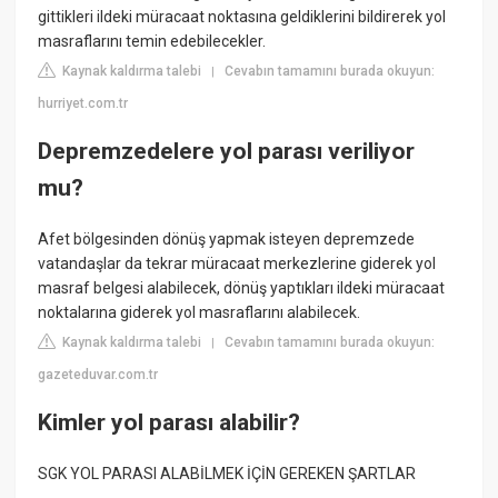
gittikleri ildeki müracaat noktasına geldiklerini bildirerek yol
masraflarını temin edebilecekler.
Kaynak kaldırma talebi
Cevabın tamamını burada okuyun:
|
hurriyet.com.tr
Depremzedelere yol parası veriliyor
mu?
Afet bölgesinden dönüş yapmak isteyen depremzede
vatandaşlar da tekrar müracaat merkezlerine giderek yol
masraf belgesi alabilecek, dönüş yaptıkları ildeki müracaat
noktalarına giderek yol masraflarını alabilecek.
Kaynak kaldırma talebi
Cevabın tamamını burada okuyun:
|
gazeteduvar.com.tr
Kimler yol parası alabilir?
SGK YOL PARASI ALABİLMEK İÇİN GEREKEN ŞARTLAR