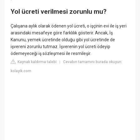
Yol ücreti verilmesi zorunlu mu?
Çalışana aylık olarak ödenen yol ücreti, o işçinin evi ile iş yeri
arasındaki mesafeye göre farklılık gösterir. Ancak, İş
Kanunu, yemek ücretinde olduğu gibi yol ücretinde de
işvereni zorunlu tutmaz. İşverenin yol ücreti ödeyip
ödemeyeceği iş sözleşmesi ile resmileşir.
Kaynak kaldırma talebi
Cevabın tamamını burada okuyun:
|
kolayik.com