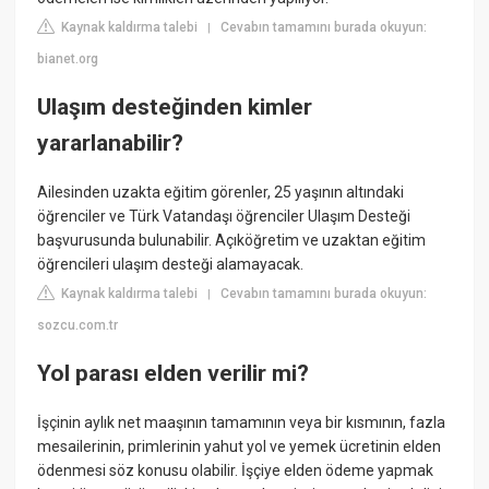
Kaynak kaldırma talebi
Cevabın tamamını burada okuyun:
|
bianet.org
Ulaşım desteğinden kimler
yararlanabilir?
Ailesinden uzakta eğitim görenler, 25 yaşının altındaki
öğrenciler ve Türk Vatandaşı öğrenciler Ulaşım Desteği
başvurusunda bulunabilir. Açıköğretim ve uzaktan eğitim
öğrencileri ulaşım desteği alamayacak.
Kaynak kaldırma talebi
Cevabın tamamını burada okuyun:
|
sozcu.com.tr
Yol parası elden verilir mi?
İşçinin aylık net maaşının tamamının veya bir kısmının, fazla
mesailerinin, primlerinin yahut yol ve yemek ücretinin elden
ödenmesi söz konusu olabilir. İşçiye elden ödeme yapmak