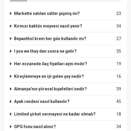
Markette satılan sütler pişmiş mi?
23
Kırmızı kaktüs meyvesi nasil yenir?
34
Bepanthol krem her gün kullanılır mı?
27
I you we they den sonra ne gelir?
35
Her eczanede ilaç fiyatları aynı mıdır?
19
Kireçlenmeye en iyi gelen şey nedir?
16
Almanya'nın yöresel kıyafetleri nedir?
39
Ayak rendesi nasıl kullanılır?
45
Limited şirket sermayesi ne kadar olmalı?
18
GPG fonu nasıl alınır?
34