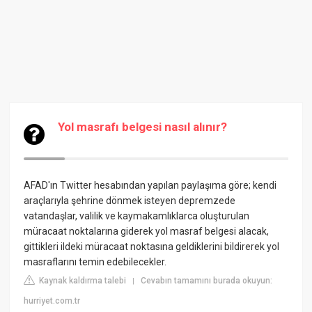
Yol masrafı belgesi nasıl alınır?
AFAD'ın Twitter hesabından yapılan paylaşıma göre; kendi
araçlarıyla şehrine dönmek isteyen depremzede
vatandaşlar, valilik ve kaymakamlıklarca oluşturulan
müracaat noktalarına giderek yol masraf belgesi alacak,
gittikleri ildeki müracaat noktasına geldiklerini bildirerek yol
masraflarını temin edebilecekler.
Kaynak kaldırma talebi
Cevabın tamamını burada okuyun:
|
hurriyet.com.tr