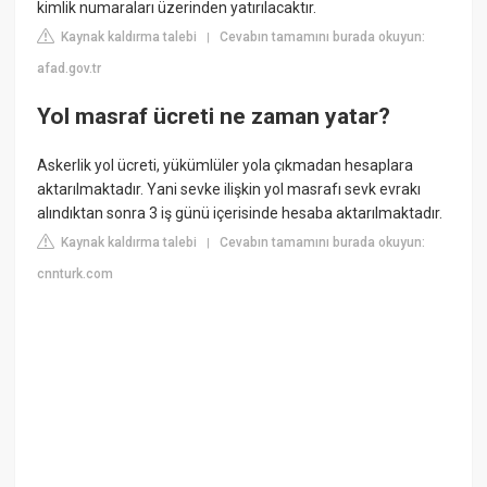
kimlik numaraları üzerinden yatırılacaktır.
Kaynak kaldırma talebi
Cevabın tamamını burada okuyun:
|
afad.gov.tr
Yol masraf ücreti ne zaman yatar?
Askerlik yol ücreti, yükümlüler yola çıkmadan hesaplara
aktarılmaktadır. Yani sevke ilişkin yol masrafı sevk evrakı
alındıktan sonra 3 iş günü içerisinde hesaba aktarılmaktadır.
Kaynak kaldırma talebi
Cevabın tamamını burada okuyun:
|
cnnturk.com