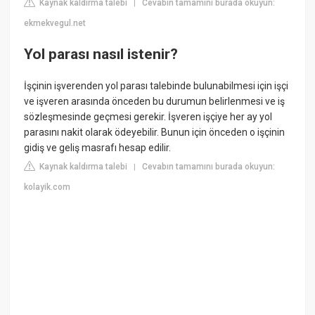
Kaynak kaldırma talebi
Cevabın tamamını burada okuyun:
|
ekmekvegul.net
Yol parası nasıl istenir?
İşçinin işverenden yol parası talebinde bulunabilmesi için işçi
ve işveren arasında önceden bu durumun belirlenmesi ve iş
sözleşmesinde geçmesi gerekir. İşveren işçiye her ay yol
parasını nakit olarak ödeyebilir. Bunun için önceden o işçinin
gidiş ve geliş masrafı hesap edilir.
Kaynak kaldırma talebi
Cevabın tamamını burada okuyun:
|
kolayik.com