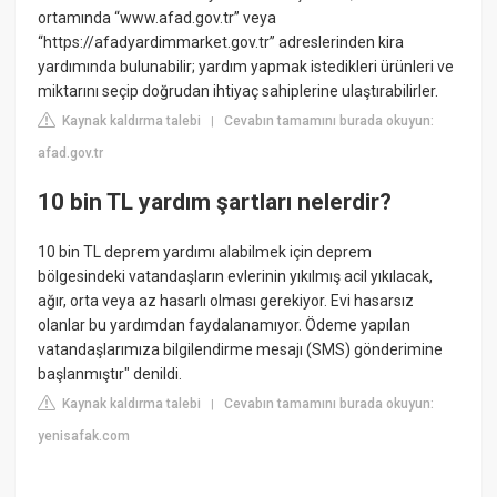
ortamında “www.afad.gov.tr” veya
“https://afadyardimmarket.gov.tr” adreslerinden kira
yardımında bulunabilir; yardım yapmak istedikleri ürünleri ve
miktarını seçip doğrudan ihtiyaç sahiplerine ulaştırabilirler.
Kaynak kaldırma talebi
Cevabın tamamını burada okuyun:
|
afad.gov.tr
10 bin TL yardım şartları nelerdir?
10 bin TL deprem yardımı alabilmek için deprem
bölgesindeki vatandaşların evlerinin yıkılmış acil yıkılacak,
ağır, orta veya az hasarlı olması gerekiyor. Evi hasarsız
olanlar bu yardımdan faydalanamıyor. Ödeme yapılan
vatandaşlarımıza bilgilendirme mesajı (SMS) gönderimine
başlanmıştır" denildi.
Kaynak kaldırma talebi
Cevabın tamamını burada okuyun:
|
yenisafak.com