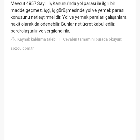
Mevcut 4857 Sayılı İş Kanunu'nda yol parası ile ilgili bir
madde geçmez. İşçi, iş görüşmesinde yol ve yemek parası
konusunu netleştirmelidir. Yol ve yemek paraları çalışanlara
nakit olarak da ödenebilir. Bunlar net ücret kabul edilir,
bordrolaştırılır ve vergilendirilir.
Kaynak kaldırma talebi
Cevabın tamamını burada okuyun:
|
sozcu.com.tr