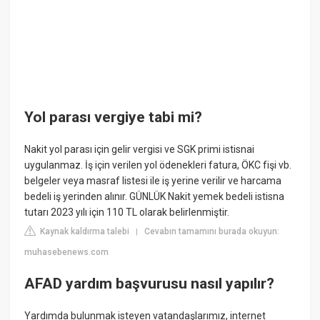
Yol parası vergiye tabi mi?
Nakit yol parası için gelir vergisi ve SGK primi istisnai
uygulanmaz. İş için verilen yol ödenekleri fatura, ÖKC fişi vb.
belgeler veya masraf listesi ile iş yerine verilir ve harcama
bedeli iş yerinden alınır. GÜNLÜK Nakit yemek bedeli istisna
tutarı 2023 yılı için 110 TL olarak belirlenmiştir.
Kaynak kaldırma talebi
Cevabın tamamını burada okuyun:
|
muhasebenews.com
AFAD yardım başvurusu nasıl yapılır?
Yardımda bulunmak isteyen vatandaşlarımız, internet