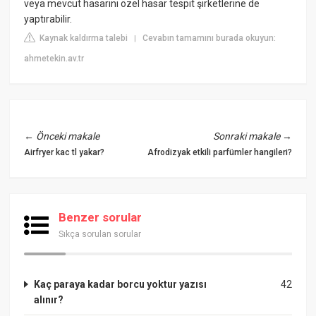
veya mevcut hasarını özel hasar tespit şirketlerine de
yaptırabilir.
Kaynak kaldırma talebi
Cevabın tamamını burada okuyun:
|
ahmetekin.av.tr
←
Önceki makale
Sonraki makale
→
Airfryer kac tl yakar?
Afrodizyak etkili parfümler hangileri?
Benzer sorular
Sıkça sorulan sorular
Kaç paraya kadar borcu yoktur yazısı
42
alınır?