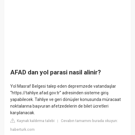
AFAD dan yol parasi nasil alinir?
Yol Masraf Belgesi talep eden depremzede vatandaşlar
“https://tahliye.afad.gov.tr” adresinden sisteme giriş
yapabilecek. Tahliye ve geri dönüşler konusunda müracaat
noktalarına başvuran afetzedelerin de bilet ücretleri
karşılanacak.
Kaynak kaldırma talebi
Cevabın tamamını burada okuyun:
|
haberturk.com