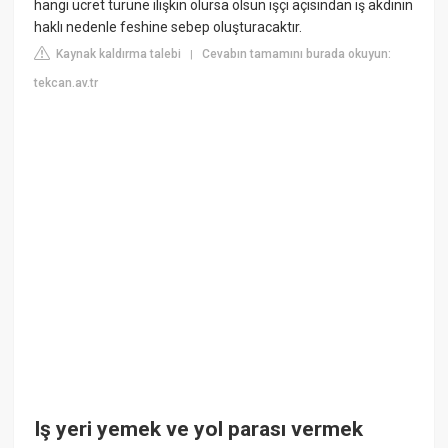
hangi ücret türüne ilişkin olursa olsun işçi açısından iş akdinin
haklı nedenle feshine sebep oluşturacaktır.
Kaynak kaldırma talebi
Cevabın tamamını burada okuyun:
|
tekcan.av.tr
Iş yeri yemek ve yol parası vermek