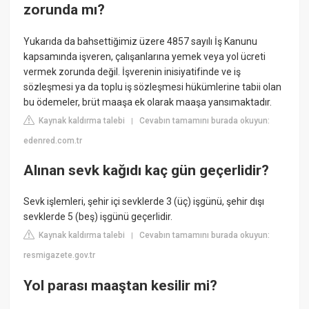
zorunda mı?
Yukarıda da bahsettiğimiz üzere 4857 sayılı İş Kanunu
kapsamında işveren, çalışanlarına yemek veya yol ücreti
vermek zorunda değil. İşverenin inisiyatifinde ve iş
sözleşmesi ya da toplu iş sözleşmesi hükümlerine tabii olan
bu ödemeler, brüt maaşa ek olarak maaşa yansımaktadır.
Kaynak kaldırma talebi
Cevabın tamamını burada okuyun:
|
edenred.com.tr
Alınan sevk kağıdı kaç gün geçerlidir?
Sevk işlemleri, şehir içi sevklerde 3 (üç) işgünü, şehir dışı
sevklerde 5 (beş) işgünü geçerlidir.
Kaynak kaldırma talebi
Cevabın tamamını burada okuyun:
|
resmigazete.gov.tr
Yol parası maaştan kesilir mi?