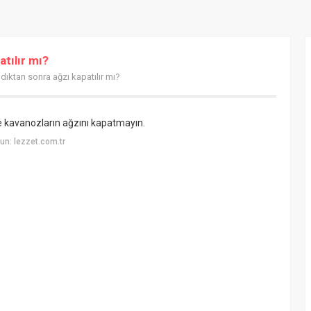
tılır mı?
ıktan sonra ağzı kapatılır mı?
e kavanozların ağzını kapatmayın.
n: lezzet.com.tr