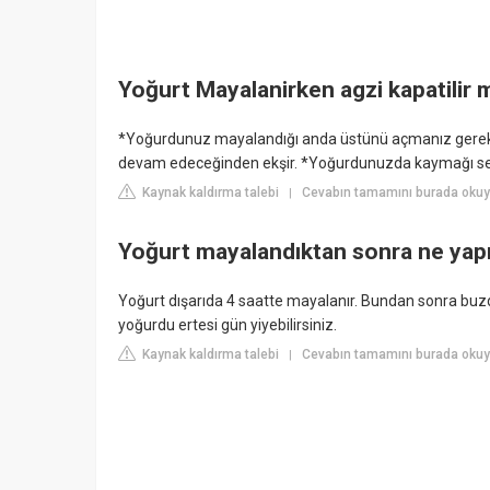
Yoğurt Mayalanirken agzi kapatilir 
*Yoğurdunuz mayalandığı anda üstünü açmanız gereki
devam edeceğinden ekşir. *Yoğurdunuzda kaymağı se
Kaynak kaldırma talebi
Cevabın tamamını burada okuyu
|
Yoğurt mayalandıktan sonra ne yap
Yoğurt dışarıda 4 saatte mayalanır. Bundan sonra bu
yoğurdu ertesi gün yiyebilirsiniz.
Kaynak kaldırma talebi
Cevabın tamamını burada okuyu
|