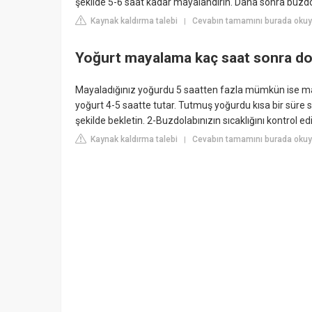
şekilde 5-6 saat kadar mayalandırın. Daha sonra buzd
Kaynak kaldırma talebi
Cevabın tamamını burada oku
|
Yoğurt mayalama kaç saat sonra do
Mayaladığınız yoğurdu 5 saatten fazla mümkün ise may
yoğurt 4-5 saatte tutar. Tutmuş yoğurdu kısa bir süre
şekilde bekletin. 2-Buzdolabınızın sıcaklığını kontrol ed
Kaynak kaldırma talebi
Cevabın tamamını burada okuyun
|