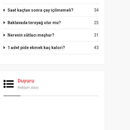
Saat kaçtan sonra çay içilmemeli?
34
Baklavada tereyağ olur mu?
25
Nerenin sütlacı meşhur?
31
1 adet pide ekmek kaç kalori?
43
Duyuru
Reklam alanı