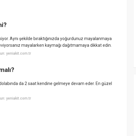
mi?
yor. Aynı şekilde bıraktığınızda yoğurdunuz mayalanmaya
viyorsanız mayalarken kaymağı dağıtmamaya dikkat edin.
n: yeniakit.com.tr
malı?
zdolabında da 2 saat kendine gelmeye devam eder. En güzel
n: yeniakit.com.tr