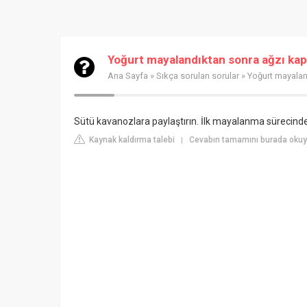
Yoğurt mayalandıktan sonra ağzı kapa
Ana Sayfa
»
Sıkça sorulan sorular
» Yoğurt mayaland
Sütü kavanozlara paylaştırın. İlk mayalanma sürecind
Kaynak kaldırma talebi
Cevabın tamamını burada okuyu
|