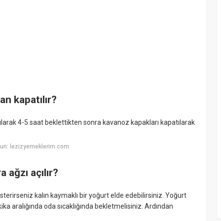
n kapatılır?
larak 4-5 saat beklettikten sonra kavanoz kapakları kapatılarak
un: lezizyemeklerim.com
 ağzı açılır?
irseniz kalın kaymaklı bir yoğurt elde edebilirsiniz. Yoğurt
ka aralığında oda sıcaklığında bekletmelisiniz. Ardından