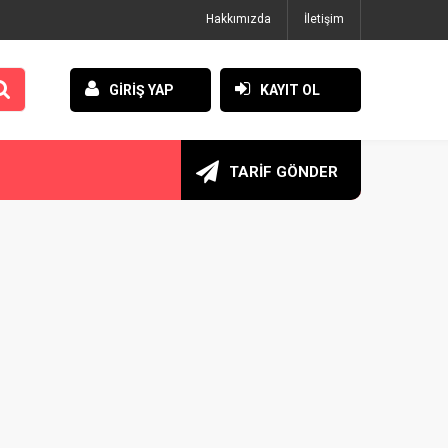
Hakkımızda
İletişim
GİRİŞ YAP
KAYIT OL
TARİF GÖNDER