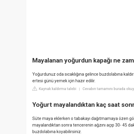
Mayalanan yoğurdun kapağı ne zama
Yoğurdunuz oda sıcaklığına gelince buzdolabına kaldırı
ertesi günü yemek için hazır edilir.
Kaynak kaldırma talebi
Cevabın tamamını burada okuy
|
Yoğurt mayalandıktan kaç saat sonra
Süte maya eklerken o tabakayı dağıtmamaya özen göster
mayalandıktan sonra tencerenin ağzını açıp 30- 45 daki
buzdolabına koyabilirsiniz.