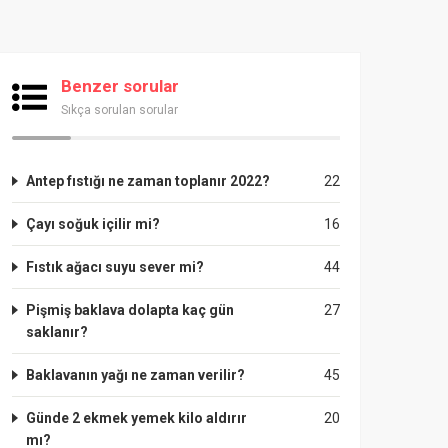
Benzer sorular
Sıkça sorulan sorular
Antep fıstığı ne zaman toplanır 2022?
22
Çayı soğuk içilir mi?
16
Fıstık ağacı suyu sever mi?
44
Pişmiş baklava dolapta kaç gün
27
saklanır?
Baklavanın yağı ne zaman verilir?
45
Günde 2 ekmek yemek kilo aldırır
20
mı?