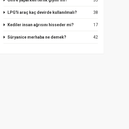
Umre yaparken terlik giyilir mi?
35
LPG'li araç kaç devirde kullanılmalı?
38
Kediler insan ağrısını hisseder mi?
17
Süryanice merhaba ne demek?
42