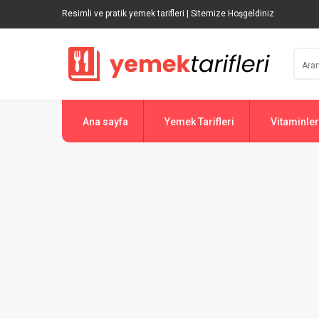
Resimli ve pratik yemek tarifleri | Sitemize Hoşgeldiniz
Ana sayfa
Yemek Tarifleri
Vitaminler