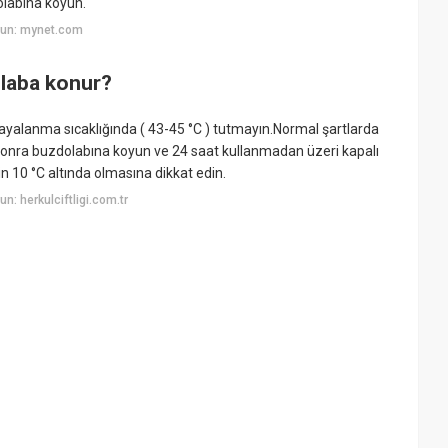
olabına koyun.
yun: mynet.com
laba konur?
alanma sıcaklığında ( 43-45 °C ) tutmayın.Normal şartlarda
 sonra buzdolabına koyun ve 24 saat kullanmadan üzeri kapalı
in 10 °C altında olmasına dikkat edin.
: herkulciftligi.com.tr