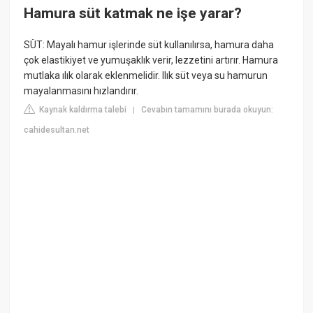
Hamura süt katmak ne işe yarar?
SÜT: Mayalı hamur işlerinde süt kullanılırsa, hamura daha
çok elastikiyet ve yumuşaklık verir, lezzetini artırır. Hamura
mutlaka ılık olarak eklenmelidir. Ilık süt veya su hamurun
mayalanmasını hızlandırır.
Kaynak kaldırma talebi
Cevabın tamamını burada okuyun:
|
cahidesultan.net