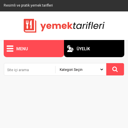
Resimli ve pratik yemek tarifleri
MENU
ÜYELİK