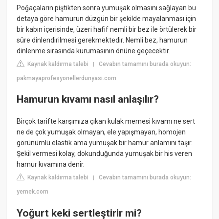
Poğaçaların piştikten sonra yumuşak olmasını sağlayan bu
detaya göre hamurun düzgün bir şekilde mayalanması için
bir kabın içerisinde, üzeri hafif nemli bir bez ile örtülerek bir
süre dinlendirilmesi gerekmektedir. Nemli bez, hamurun
dinlenme sırasında kurumasının önüne geçecektir.
Kaynak kaldırma talebi
Cevabın tamamını burada okuyun:
|
pakmayaprofesyonellerdunyasi.com
Hamurun kıvamı nasıl anlaşılır?
Birçok tarifte karşımıza çıkan kulak memesi kıvamı ne sert
ne de çok yumuşak olmayan, ele yapışmayan, homojen
görünümlü elastik ama yumuşak bir hamur anlamını taşır.
Şekil vermesi kolay, dokunduğunda yumuşak bir his veren
hamur kıvamına denir.
Kaynak kaldırma talebi
Cevabın tamamını burada okuyun:
|
yemek.com
Yoğurt keki sertleştirir mi?