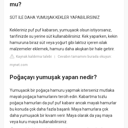
mu?
SÜT İLE DAHA YUMUŞAK KEKLER YAPABİLİRSİNİZ
Kekleriniz puf puf kabarsın, yumuşacık olsun istiyorsanız,
tarifinizde su yerine süt kullanabilirsiniz. Kek yaparken, kekin
hamuruna biraz süt veya yoğurt gibi laktoz içeren ıslak
malzemeler eklemek, hamuru daha akışkan bir hale getirir.
Kaynak kaldırma talebi
Cevabın tamamını burada okuyun:
|
mynet.com
Poğaçayı yumuşak yapan nedir?
Yumuşacık bir poğaça hamuru yapmak isterseniz mutlaka
mayalı poğaça hamurlarını tercih edin. Kabartma tozlu
poğaça hamurları da puf puf kabarır ancak mayalı hamurlar
bu konuda çok daha fazla başarılı. Maya hamurlara çok
daha yumuşacık bir kıvam verir. Maya olarak da yaş maya
veya kuru maya kullanabilirsiniz.