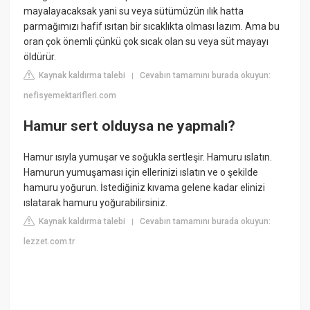
mayalayacaksak yani su veya sütümüzün ılık hatta
parmağımızı hafif ısıtan bir sıcaklıkta olması lazım. Ama bu
oran çok önemli çünkü çok sıcak olan su veya süt mayayı
öldürür.
Kaynak kaldırma talebi
Cevabın tamamını burada okuyun:
|
nefisyemektarifleri.com
Hamur sert olduysa ne yapmalı?
Hamur ısıyla yumuşar ve soğukla sertleşir. Hamuru ıslatın.
Hamurun yumuşaması için ellerinizi ıslatın ve o şekilde
hamuru yoğurun. İstediğiniz kıvama gelene kadar elinizi
ıslatarak hamuru yoğurabilirsiniz.
Kaynak kaldırma talebi
Cevabın tamamını burada okuyun:
|
lezzet.com.tr