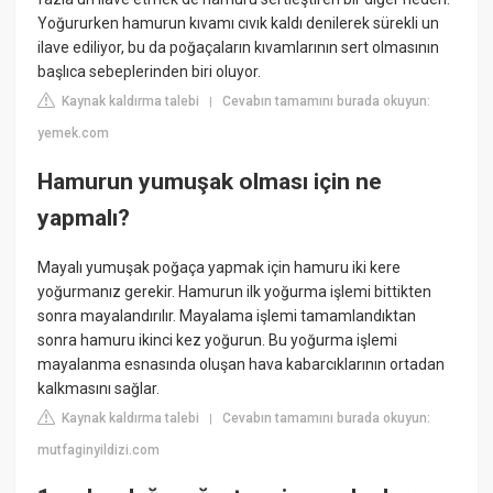
Yoğururken hamurun kıvamı cıvık kaldı denilerek sürekli un
ilave ediliyor, bu da poğaçaların kıvamlarının sert olmasının
başlıca sebeplerinden biri oluyor.
Kaynak kaldırma talebi
Cevabın tamamını burada okuyun:
|
yemek.com
Hamurun yumuşak olması için ne
yapmalı?
Mayalı yumuşak poğaça yapmak için hamuru iki kere
yoğurmanız gerekir. Hamurun ilk yoğurma işlemi bittikten
sonra mayalandırılır. Mayalama işlemi tamamlandıktan
sonra hamuru ikinci kez yoğurun. Bu yoğurma işlemi
mayalanma esnasında oluşan hava kabarcıklarının ortadan
kalkmasını sağlar.
Kaynak kaldırma talebi
Cevabın tamamını burada okuyun:
|
mutfaginyildizi.com