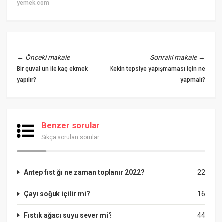
yemek.com
←
Önceki makale
Sonraki makale
→
Bir çuval un ile kaç ekmek
Kekin tepsiye yapışmaması için ne
yapılır?
yapmalı?
Benzer sorular
Sıkça sorulan sorular
Antep fıstığı ne zaman toplanır 2022?
22
Çayı soğuk içilir mi?
16
Fıstık ağacı suyu sever mi?
44