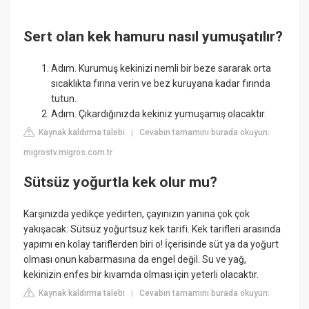
Sert olan kek hamuru nasıl yumuşatılır?
Adım. Kurumuş kekinizi nemli bir beze sararak orta
sıcaklıkta fırına verin ve bez kuruyana kadar fırında
tutun.
Adım. Çıkardığınızda kekiniz yumuşamış olacaktır.
Kaynak kaldırma talebi
Cevabın tamamını burada okuyun:
|
migrostv.migros.com.tr
Sütsüz yoğurtla kek olur mu?
Karşınızda yedikçe yedirten, çayınızın yanına çok çok
yakışacak: Sütsüz yoğurtsuz kek tarifi. Kek tarifleri arasında
yapımı en kolay tariflerden biri o! İçerisinde süt ya da yoğurt
olması onun kabarmasına da engel değil. Su ve yağ,
kekinizin enfes bir kıvamda olması için yeterli olacaktır.
Kaynak kaldırma talebi
Cevabın tamamını burada okuyun:
|