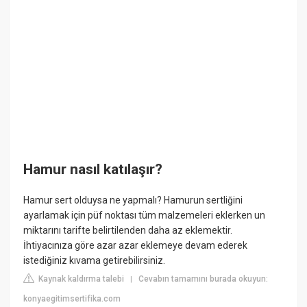
Hamur nasıl katılaşır?
Hamur sert olduysa ne yapmalı? Hamurun sertliğini
ayarlamak için püf noktası tüm malzemeleri eklerken un
miktarını tarifte belirtilenden daha az eklemektir.
İhtiyacınıza göre azar azar eklemeye devam ederek
istediğiniz kıvama getirebilirsiniz.
Kaynak kaldırma talebi
Cevabın tamamını burada okuyun:
|
konyaegitimsertifika.com