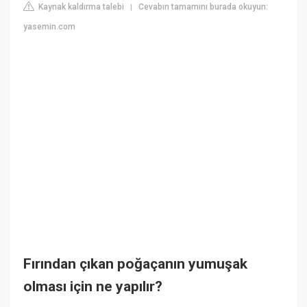
Kaynak kaldırma talebi
Cevabın tamamını burada okuyun:
|
yasemin.com
Fırından çıkan poğaçanın yumuşak
olması için ne yapılır?