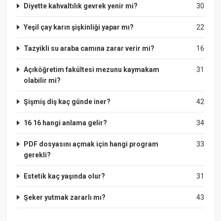
Diyette kahvaltılık gevrek yenir mi?
30
Yeşil çay karın şişkinliği yapar mı?
22
Tazyikli su araba camına zarar verir mi?
16
Açıköğretim fakültesi mezunu kaymakam
31
olabilir mi?
Şişmiş diş kaç günde iner?
42
16 16 hangi anlama gelir?
34
PDF dosyasını açmak için hangi program
33
gerekli?
Estetik kaç yaşında olur?
31
Şeker yutmak zararlı mı?
43