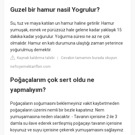
Guzel bir hamur nasil Yogrulur?
Su, tuz ve maya katılan un hamur haline getirilir. Hamur
yumuşak, esnek ve pürüzsüz hale gelene kadar yaklaşık 15
dakika kadar yoğurulur. Yoğurma süresi ne az ne çok
olmalıdır. Hamur en katı durumuna ulaştığı zaman yeterince
yoğurulmuş demektir.
Kaynak kaldırma talebi
Cevabın tamamını burada okuyun:
|
nefisyemektarifleri.com
Poğaçalarım çok sert oldu ne
yapmalıyım?
Poğaçaların soğumasını beklemeyiniz vakit kaybetmeden
poğaçaların üzerini nemli bir bezle kapatınız. Nem
yumuşamasına neden olacaktır. - Tavanın içerisine 2 ile 3
damla su ilave ederek sertleşmiş poğaçayı tavanın içerisine
koyunuz ve suyu içerisine çekerek yumuşamasını sağlayınız.