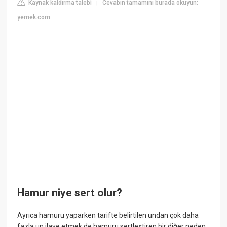
Kaynak kaldırma talebi
Cevabın tamamını burada okuyun:
|
yemek.com
Hamur niye sert olur?
Ayrıca hamuru yaparken tarifte belirtilen undan çok daha
fazla un ilave etmek de hamuru sertleştiren bir diğer neden.