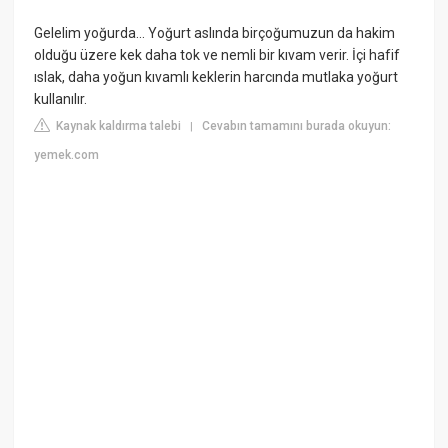
Gelelim yoğurda... Yoğurt aslında birçoğumuzun da hakim
olduğu üzere kek daha tok ve nemli bir kıvam verir. İçi hafif
ıslak, daha yoğun kıvamlı keklerin harcında mutlaka yoğurt
kullanılır.
Kaynak kaldırma talebi
Cevabın tamamını burada okuyun:
|
yemek.com