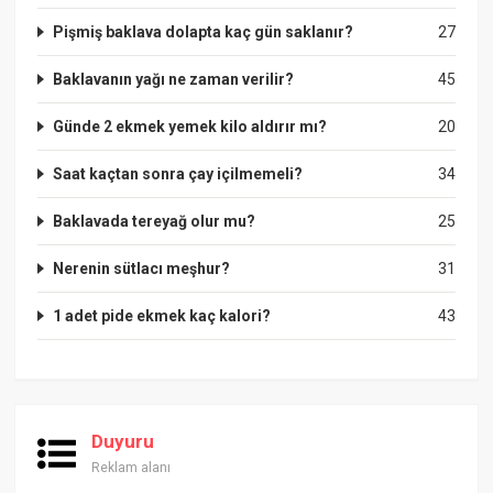
Pişmiş baklava dolapta kaç gün saklanır?
27
Baklavanın yağı ne zaman verilir?
45
Günde 2 ekmek yemek kilo aldırır mı?
20
Saat kaçtan sonra çay içilmemeli?
34
Baklavada tereyağ olur mu?
25
Nerenin sütlacı meşhur?
31
1 adet pide ekmek kaç kalori?
43
Duyuru
Reklam alanı