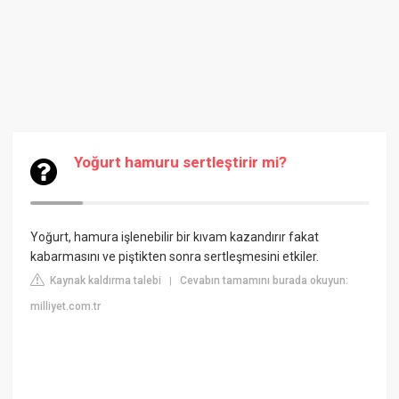
Yoğurt hamuru sertleştirir mi?
Yoğurt, hamura işlenebilir bir kıvam kazandırır fakat
kabarmasını ve piştikten sonra sertleşmesini etkiler.
Kaynak kaldırma talebi
Cevabın tamamını burada okuyun:
|
milliyet.com.tr