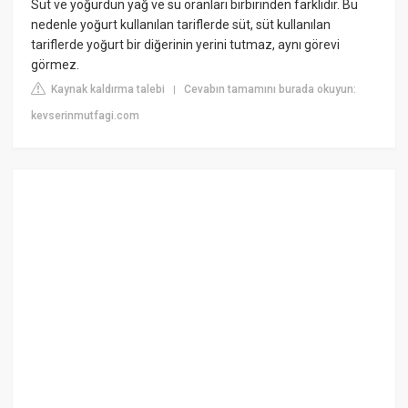
Süt ve yoğurdun yağ ve su oranları birbirinden farklıdır. Bu
nedenle yoğurt kullanılan tariflerde süt, süt kullanılan
tariflerde yoğurt bir diğerinin yerini tutmaz, aynı görevi
görmez.
Kaynak kaldırma talebi
Cevabın tamamını burada okuyun:
|
kevserinmutfagi.com