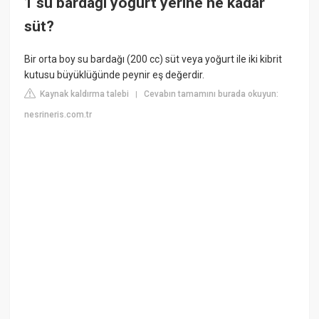
1 su bardağı yoğurt yerine ne kadar
süt?
Bir orta boy su bardağı (200 cc) süt veya yoğurt ile iki kibrit
kutusu büyüklüğünde peynir eş değerdir.
Kaynak kaldırma talebi
Cevabın tamamını burada okuyun:
|
nesrineris.com.tr