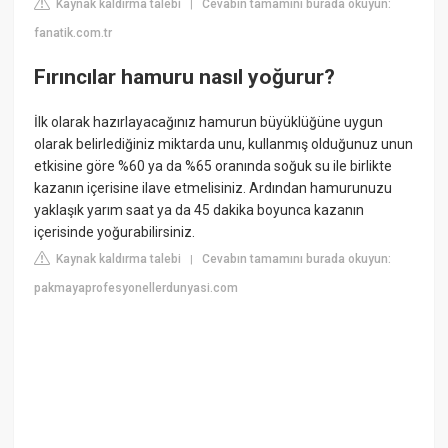
Kaynak kaldırma talebi
Cevabın tamamını burada okuyun:
|
fanatik.com.tr
Fırıncılar hamuru nasıl yoğurur?
İlk olarak hazırlayacağınız hamurun büyüklüğüne uygun
olarak belirlediğiniz miktarda unu, kullanmış olduğunuz unun
etkisine göre %60 ya da %65 oranında soğuk su ile birlikte
kazanın içerisine ilave etmelisiniz. Ardından hamurunuzu
yaklaşık yarım saat ya da 45 dakika boyunca kazanın
içerisinde yoğurabilirsiniz.
Kaynak kaldırma talebi
Cevabın tamamını burada okuyun:
|
pakmayaprofesyonellerdunyasi.com