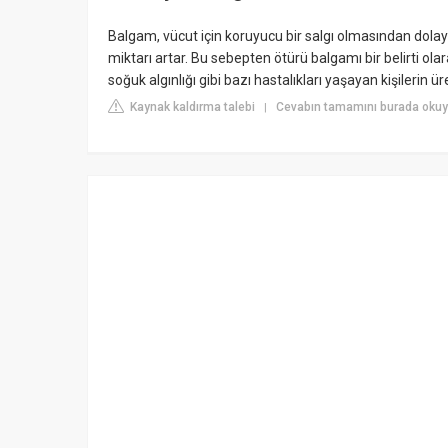
Balgam, vücut için koruyucu bir salgı olmasından dolay
miktarı artar. Bu sebepten ötürü balgamı bir belirti ol
soğuk algınlığı gibi bazı hastalıkları yaşayan kişilerin ür
Kaynak kaldırma talebi
Cevabın tamamını burada okuyu
|