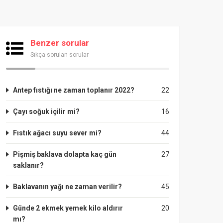
Benzer sorular
Sıkça sorulan sorular
Antep fıstığı ne zaman toplanır 2022?
22
Çayı soğuk içilir mi?
16
Fıstık ağacı suyu sever mi?
44
Pişmiş baklava dolapta kaç gün
27
saklanır?
Baklavanın yağı ne zaman verilir?
45
Günde 2 ekmek yemek kilo aldırır
20
mı?