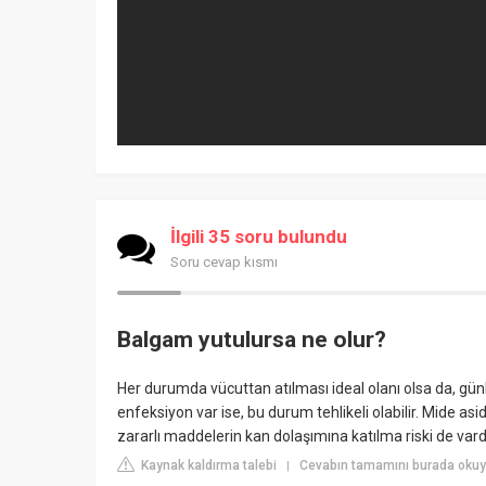
İlgili 35 soru bulundu
Soru cevap kısmı
Balgam yutulursa ne olur?
Her durumda vücuttan atılması ideal olanı olsa da, g
enfeksiyon var ise, bu durum tehlikeli olabilir. Mide as
zararlı maddelerin kan dolaşımına katılma riski de vardı
Kaynak kaldırma talebi
Cevabın tamamını burada okuy
|