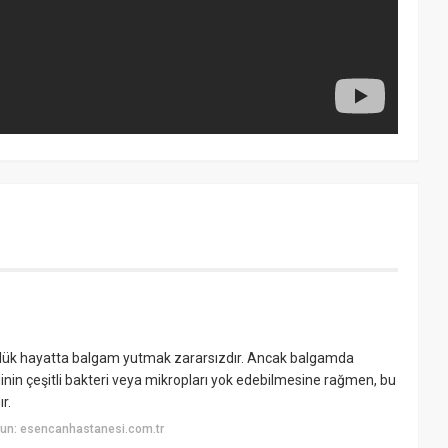
ünlük hayatta balgam yutmak zararsızdır. Ancak balgamda
idinin çeşitli bakteri veya mikropları yok edebilmesine rağmen, bu
r.
un: esencanhastanesi.com.tr