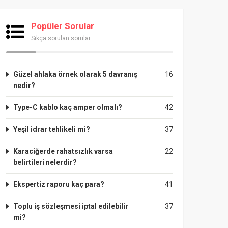
Popüler Sorular
Sıkça sorulan sorular
Güzel ahlaka örnek olarak 5 davranış
16
nedir?
Type-C kablo kaç amper olmalı?
42
Yeşil idrar tehlikeli mi?
37
Karaciğerde rahatsızlık varsa
22
belirtileri nelerdir?
Ekspertiz raporu kaç para?
41
Toplu iş sözleşmesi iptal edilebilir
37
mi?