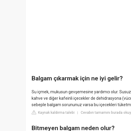
Balgam çıkarmak için ne iyi gelir?
Su içmek, mukusun gevşemesine yardımcı olur. Susuz k
kahve ve diğer kafeinli içecekler de dehidrasyona (vücu
sebeple balgam sorununuz varsa bu içecekleri tüket
Kaynak kaldırma talebi
Cevabın tamamını burada okuy
|
Bitmeyen balgam neden olur?