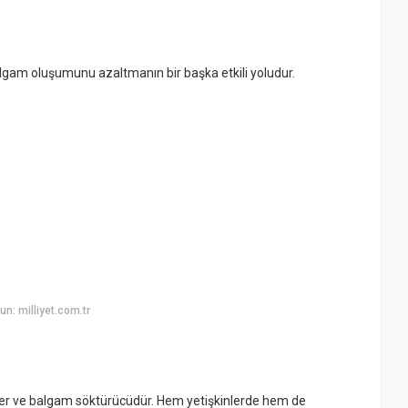
gam oluşumunu azaltmanın bir başka etkili yoludur.
n: milliyet.com.tr
eser ve balgam söktürücüdür. Hem yetişkinlerde hem de