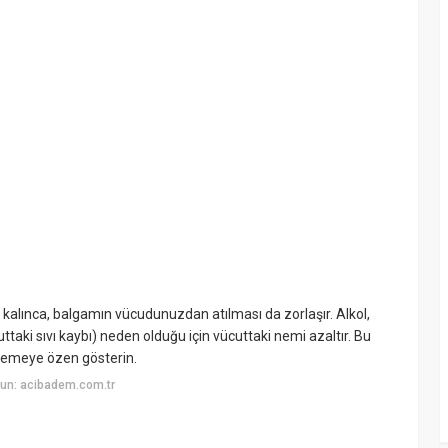
alınca, balgamın vücudunuzdan atılması da zorlaşır. Alkol,
ttaki sıvı kaybı) neden olduğu için vücuttaki nemi azaltır. Bu
memeye özen gösterin.
un: acibadem.com.tr