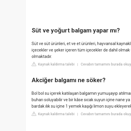
Süt ve yoğurt balgam yapar mı?
Süt ve süt ürünleri, et ve et ürünleri, hayvansal kaynaklı
içecekler ve şeker içeren tüm içecekler de dahil olmak
olmaktadır.
Kaynak kaldırma talebi
Cevabın tamamını burada okuyu
|
Akciğer balgamı ne söker?
Bol bol su içerek katılaşan balgamın yumuşayıp atılması
buharı soluyabilir ve bir kâse sıcak suyun içine nane ya 
bardak ılık su içine 1 yemek kaşığı limon suyu ekleyerek 
Kaynak kaldırma talebi
Cevabın tamamını burada okuy
|