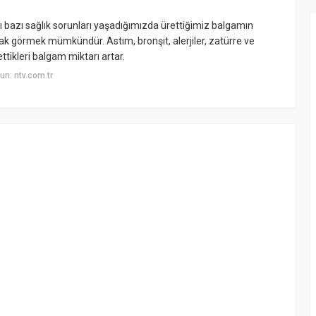
ı bazı sağlık sorunları yaşadığımızda ürettiğimiz balgamın
arak görmek mümkündür. Astım, bronşit, alerjiler, zatürre ve
ettikleri balgam miktarı artar.
n: ntv.com.tr