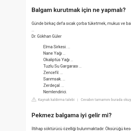
Balgam kurutmak için ne yapmalı?
Günde birkaç defa sıcak çorba tüketmek, mukus ve bal
...
Dr. Gökhan Güler
Elma Sirkesi. ...
Nane Yağı ...
Okaliptüs Yağı ...
Tuzlu Su Gargarası ...
Zencefil. ...
Sarımsak. ...
Zerdeçal. ...
Nemlendirici.
Kaynak kaldırma talebi
Cevabın tamamını burada okuyu
|
Pekmez balgama iyi gelir mi?
İltihap söktürücü özelliği bulunmaktadır. Öksürüğü k