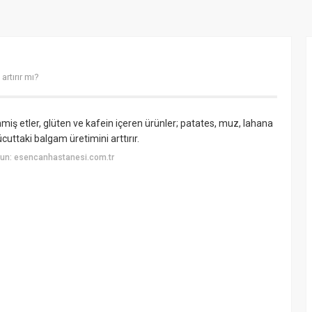
artırır mı?
lenmiş etler, glüten ve kafein içeren ürünler; patates, muz, lahana
uttaki balgam üretimini arttırır.
un: esencanhastanesi.com.tr