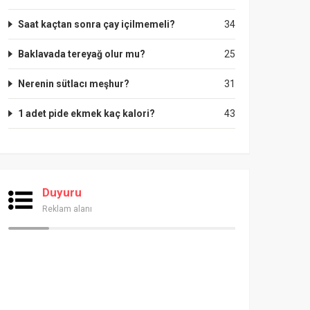
Saat kaçtan sonra çay içilmemeli?
34
Baklavada tereyağ olur mu?
25
Nerenin sütlacı meşhur?
31
1 adet pide ekmek kaç kalori?
43
Duyuru
Reklam alanı