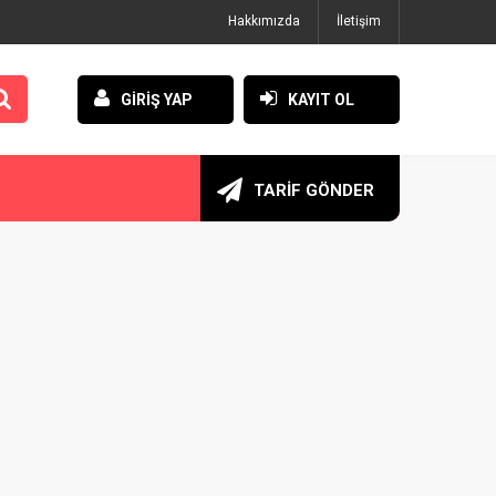
Hakkımızda
İletişim
GİRİŞ YAP
KAYIT OL
TARİF GÖNDER