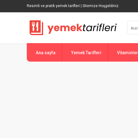
Resimli ve pratik yemek tarifleri | Sitemize Hoşgeldiniz
Ana sayfa
Yemek Tarifleri
Vitaminler