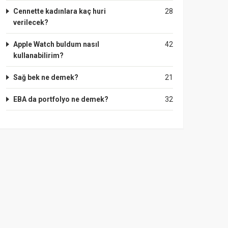
Cennette kadınlara kaç huri
28
verilecek?
Apple Watch buldum nasıl
42
kullanabilirim?
Sağ bek ne demek?
21
EBA da portfolyo ne demek?
32