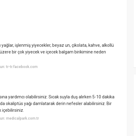
 yağlar, işlenmiş yiyecekler, beyaz un, çikolata, kahve, alkollü
 üzere bir çok yiyecek ve içecek balgam birikimine neden
n: tr-tr.facebook.com
na yardımcı olabilirsiniz. Sıcak suyla duş alırken 5-10 dakika
da okaliptüs yağı damlatarak derin nefesler alabilirsiniz. Bir
içebilirsiniz.
un: medicalpark.com.tr