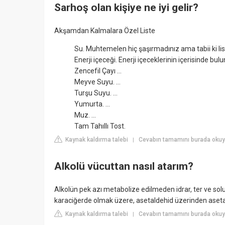
Sarhoş olan kişiye ne iyi gelir?
Akşamdan Kalmalara Özel Liste
Su. Muhtemelen hiç şaşırmadınız ama tabii ki list
Enerji içeceği. Enerji içeceklerinin içerisinde bu
Zencefil Çayı ...
Meyve Suyu. ...
Turşu Suyu. ...
Yumurta. ...
Muz. ...
Tam Tahıllı Tost.
Kaynak kaldırma talebi
Cevabın tamamını burada okuy
|
Alkolü vücuttan nasıl atarım?
Alkolün pek azı metabolize edilmeden idrar, ter ve solu
karaciğerde olmak üzere, asetaldehid üzerinden asetat
Kaynak kaldırma talebi
Cevabın tamamını burada okuy
|