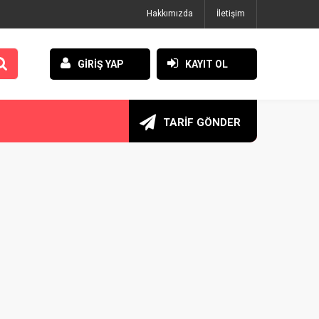
Hakkımızda
İletişim
GİRİŞ YAP
KAYIT OL
TARİF GÖNDER