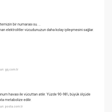
emizin bir numarası su. ...
lunan elektrolitler vücudunuzun daha kolay iyileşmesini sağlar.
un: gq.com.tr
num havası ile vücuttan atılır. Yüzde 90-98'i, büyük ölçüde
a metabolize edilir.
un: posta.com.tr