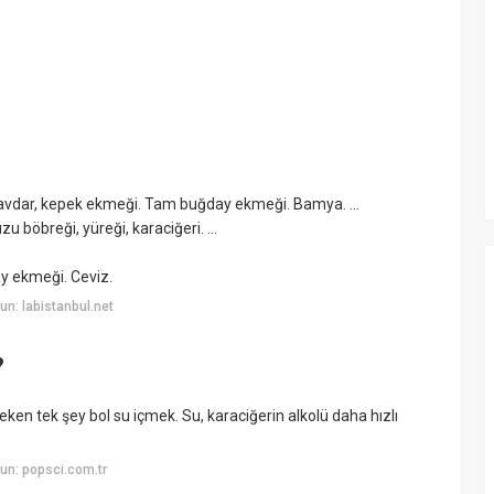
, çavdar, kepek ekmeği. Tam buğday ekmeği. Bamya. ...
uzu böbreği, yüreği, karaciğeri. ...
ay ekmeği. Ceviz.
n: labistanbul.net
?
eken tek şey bol su içmek. Su, karaciğerin alkolü daha hızlı
un: popsci.com.tr