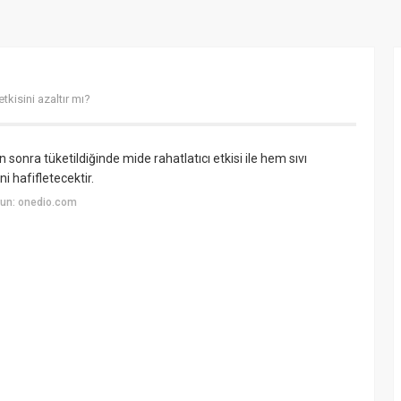
tkisini azaltır mı?
n sonra tüketildiğinde mide rahatlatıcı etkisi ile hem sıvı
i hafifletecektir.
un: onedio.com