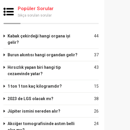
Popüler Sorular
Sıkça sorulan sorular
Kabak çekirdeği hangi organa iyi
44
gelir?
Burun akıntısı hangi organdan gelir?
37
Hırsızlık yapan biri hangi tip
43
cezaevinde yatar?
1 ton 1 ton kaç kilogramdır?
15
2023 de LGS olacak mı?
38
Jüpiter ismini nereden alır?
26
Akciğer tomografisinde astım belli
24