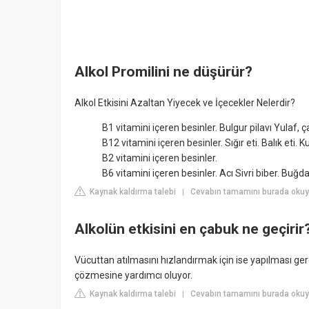
Alkol Promilini ne düşürür?
Alkol Etkisini Azaltan Yiyecek ve İçecekler Nelerdir?
B1 vitamini içeren besinler. Bulgur pilavı Yulaf
B12 vitamini içeren besinler. Sığır eti. Balık eti. K
B2 vitamini içeren besinler.
B6 vitamini içeren besinler. Acı Sivri biber. Buğd
Kaynak kaldırma talebi
Cevabın tamamını burada okuyu
|
Alkolün etkisini en çabuk ne geçirir
Vücuttan atılmasını hızlandırmak için ise yapılması ger
çözmesine yardımcı oluyor.
Kaynak kaldırma talebi
Cevabın tamamını burada okuy
|