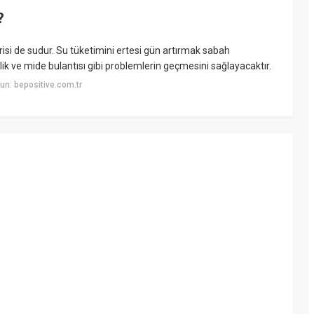
?
irisi de sudur. Su tüketimini ertesi gün artırmak sabah
zlik ve mide bulantısı gibi problemlerin geçmesini sağlayacaktır.
n: bepositive.com.tr