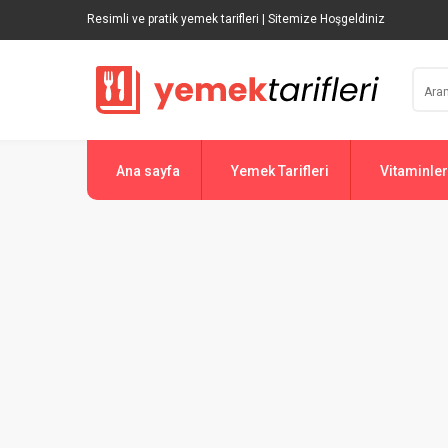
Resimli ve pratik yemek tarifleri | Sitemize Hoşgeldiniz
Ana sayfa
Yemek Tarifleri
Vitaminler