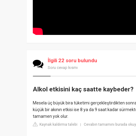
İlgili 22 soru bulundu
Soru cevap kısmı
Alkol etkisini kaç saatte kaybeder?
Mesela üç büyük bira tüketimi gerçekleştirdikten sonra
küçük bir akının etkisi ise 8 ya da 9 saat kadar sürmek
tamamen yok olur.
Kaynak kaldırma talebi
Cevabın tamamını burada okuyu
|