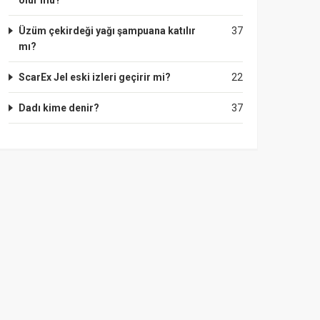
olur mu?
Üzüm çekirdeği yağı şampuana katılır
37
mı?
ScarEx Jel eski izleri geçirir mi?
22
Dadı kime denir?
37