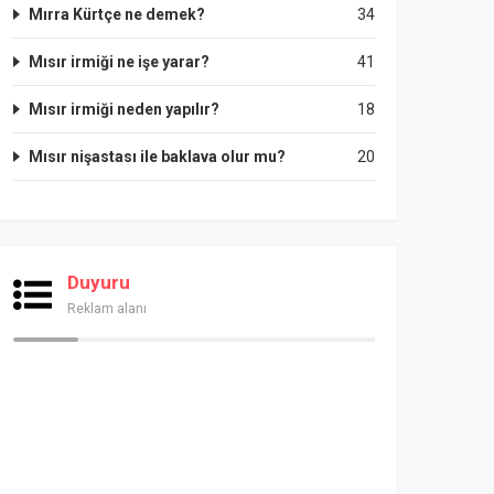
Mırra Kürtçe ne demek?
34
Mısır irmiği ne işe yarar?
41
Mısır irmiği neden yapılır?
18
Mısır nişastası ile baklava olur mu?
20
Duyuru
Reklam alanı