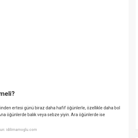
emeli?
ğinden ertesi günü biraz daha hafif öğünlerle, özellikle daha bol
a öğünlerde balık veya sebze yiyin. Ara öğünlerde ise
un: idilimamoglu.com