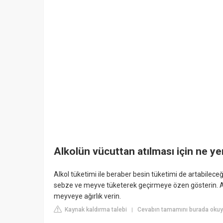
Alkolün vücuttan atılması için ne y
Alkol tüketimi ile beraber besin tüketimi de artabilece
sebze ve meyve tüketerek geçirmeye özen gösterin. An
meyveye ağırlık verin.
Kaynak kaldırma talebi
Cevabın tamamını burada okuy
|