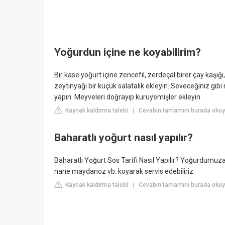
Yoğurdun içine ne koyabilirim?
Bir kase yoğurt içine zencefil, zerdeçal birer çay kaşığı,
zeytinyağı bir küçük salatalık ekleyin. Seveceğiniz gibi 
yapın. Meyveleri doğrayıp kuruyemişler ekleyin.
Kaynak kaldırma talebi
Cevabın tamamını burada okuyu
|
Baharatlı yoğurt nasıl yapılır?
Baharatlı Yoğurt Sos Tarifi Nasıl Yapılır? Yoğurdumuza
nane maydanoz vb. koyarak servis edebiliriz.
Kaynak kaldırma talebi
Cevabın tamamını burada okuyu
|