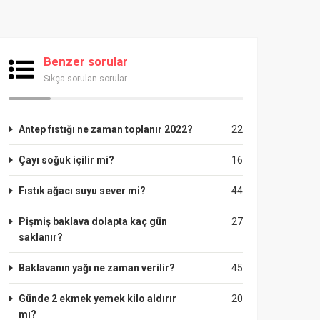
Benzer sorular
Sıkça sorulan sorular
Antep fıstığı ne zaman toplanır 2022?
22
Çayı soğuk içilir mi?
16
Fıstık ağacı suyu sever mi?
44
Pişmiş baklava dolapta kaç gün
27
saklanır?
Baklavanın yağı ne zaman verilir?
45
Günde 2 ekmek yemek kilo aldırır
20
mı?