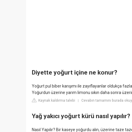
Diyette yoğurt içine ne konur?
Yoğurt pul biber karışımı ile zayıflayanlar oldukça fazlad
Yoğurdun üzerine yarım limonu sıkın daha sonra üzerine 
Kaynak kaldırma talebi
Cevabın tamamını burada okuy
|
Yağ yakıcı yoğurt kürü nasıl yapılır?
Nasıl Yapılır? Bir kaseye yoğurdu alın, üzerine taze ta