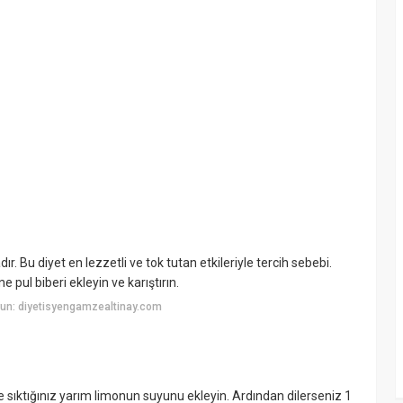
ır. Bu diyet en lezzetli ve tok tutan etkileriyle tercih sebebi.
pul biberi ekleyin ve karıştırın.
un: diyetisyengamzealtinay.com
ze sıktığınız yarım limonun suyunu ekleyin. Ardından dilerseniz 1