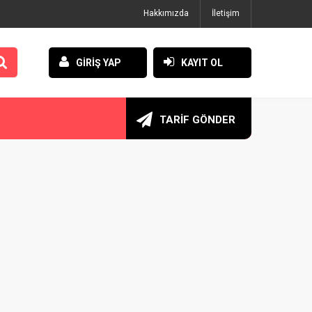
Hakkımızda
İletişim
GİRİŞ YAP
KAYIT OL
TARİF GÖNDER