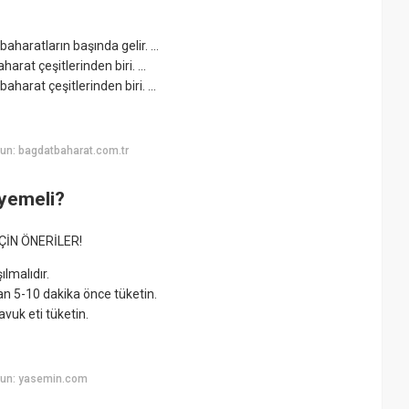
aharatların başında gelir. ...
arat çeşitlerinden biri. ...
aharat çeşitlerinden biri. ...
un: bagdatbaharat.com.tr
yemeli?
ÇİN ÖNERİLER!
lmalıdır.
n 5-10 dakika önce tüketin.
avuk eti tüketin.
yun: yasemin.com