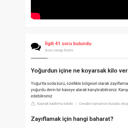
İlgili 41 soru bulundu
Soru cevap kısmı
Yoğurdun içine ne koyarsak kilo ver
Yoğurtla soda kürü, özellikle bölgesel olarak zayıflamak
yoğurdu derin bir kaseye alarak karıştırabilirsiniz. K
edebilirsiniz.
Kaynak kaldırma talebi
Cevabın tamamını burada okuyu
|
Zayıflamak için hangi baharat?