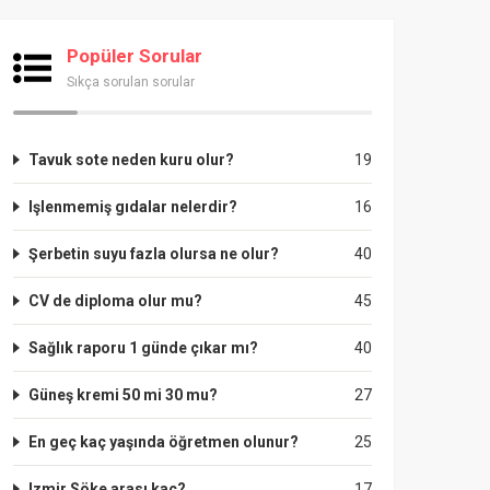
Popüler Sorular
Sıkça sorulan sorular
Tavuk sote neden kuru olur?
19
Işlenmemiş gıdalar nelerdir?
16
Şerbetin suyu fazla olursa ne olur?
40
CV de diploma olur mu?
45
Sağlık raporu 1 günde çıkar mı?
40
Güneş kremi 50 mi 30 mu?
27
En geç kaç yaşında öğretmen olunur?
25
Izmir Söke arası kaç?
17