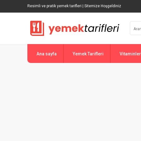
Resimli ve pratik yemek tarifleri | Sitemize Hoşgeldiniz
Ana sayfa
Yemek Tarifleri
Vitaminler