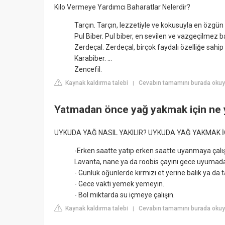
Kilo Vermeye Yardımcı Baharatlar Nelerdir?
Tarçın. Tarçın, lezzetiyle ve kokusuyla en özgün b
Pul Biber. Pul biber, en sevilen ve vazgeçilmez bah
Zerdeçal. Zerdeçal, birçok faydalı özelliğe sahip b
Karabiber. ...
Zencefil.
Kaynak kaldırma talebi
Cevabın tamamını burada okuy
|
Yatmadan önce yağ yakmak için ne 
UYKUDA YAĞ NASIL YAKILIR? UYKUDA YAĞ YAKMAK İ
-Erken saatte yatıp erken saatte uyanmaya çalışı
Lavanta, nane ya da roobis çayını gece uyumada
- Günlük öğünlerde kırmızı et yerine balık ya da t
- Gece vakti yemek yemeyin.
- Bol miktarda su içmeye çalışın.
Kaynak kaldırma talebi
Cevabın tamamını burada oku
|