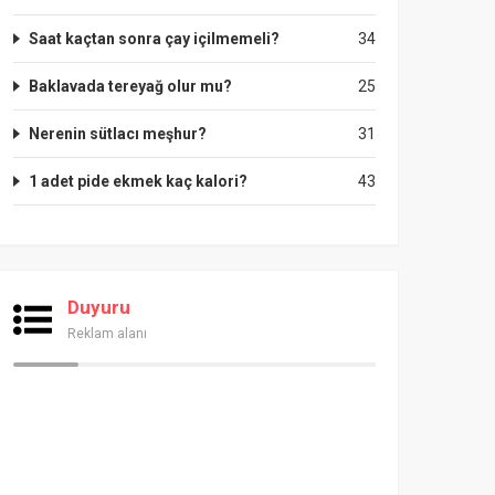
Saat kaçtan sonra çay içilmemeli?
34
Baklavada tereyağ olur mu?
25
Nerenin sütlacı meşhur?
31
1 adet pide ekmek kaç kalori?
43
Duyuru
Reklam alanı