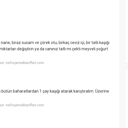
 nane, biraz susam ve çörek otu, birkaç ceviz içi, bir tatlı kaşığı
miktarları değiştirin ya da canınız tatlı mı çekti meyveli yoğurt
n: nefisyemektarifleri.com
 bütün baharatlardan 1 çay kaşığı atarak karıştıralım. Üzerine
n: nefisyemektarifleri.com