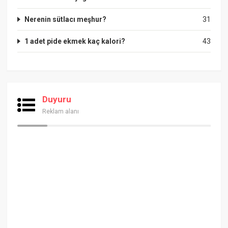
Nerenin sütlacı meşhur?
31
1 adet pide ekmek kaç kalori?
43
Duyuru
Reklam alanı