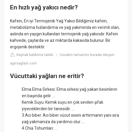
En hızlı yağ yakıcı nedir?
Kafein, En iyi Termojenik Yağ Yakıcı Bildiğimiz kafein,
metabolizma hızlandırma ve yağ yakımında en verimli olan,
aslında en yaygın kullanılan termojenik yağ yakıcıdır. Kafein
kahvede, çaylarda ve az miktarda kakaoda bulunur. Bir
ergojenik destektir.
Kaynak kaldırma talebi
Cevabın tamamını burada okuyun:
|
agirsaglam.com
Vücuttaki yağları ne eritir?
Elma Elma Sirkesi: Elma sirkesi yağ yakan besinlerin
en başında gelir. ...
Kemik Suyu: Kemik suyu en çok sevilen şifalı
yiyeceklerden bir tanesidir. ...
3.Acı biber. Acı biber vücut ısısını arttırmanın yanı sıra
yağ yakmanıza da yardımcı olur. ...
4.Chia Tohumları: ...