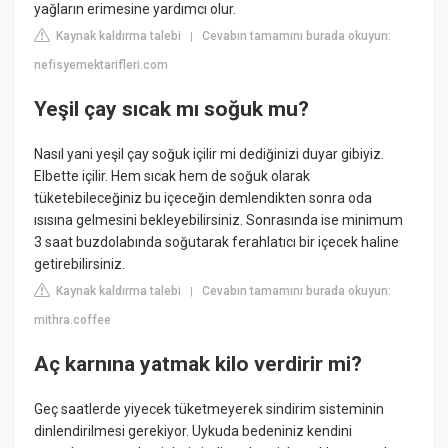
yağların erimesine yardımcı olur.
Kaynak kaldırma talebi
Cevabın tamamını burada okuyun:
|
nefisyemektarifleri.com
Yeşil çay sıcak mı soğuk mu?
Nasıl yani yeşil çay soğuk içilir mi dediğinizi duyar gibiyiz.
Elbette içilir. Hem sıcak hem de soğuk olarak
tüketebileceğiniz bu içeceğin demlendikten sonra oda
ısısına gelmesini bekleyebilirsiniz. Sonrasında ise minimum
3 saat buzdolabında soğutarak ferahlatıcı bir içecek haline
getirebilirsiniz.
Kaynak kaldırma talebi
Cevabın tamamını burada okuyun:
|
mithra.coffee
Aç karnına yatmak kilo verdirir mi?
Geç saatlerde yiyecek tüketmeyerek sindirim sisteminin
dinlendirilmesi gerekiyor. Uykuda bedeniniz kendini