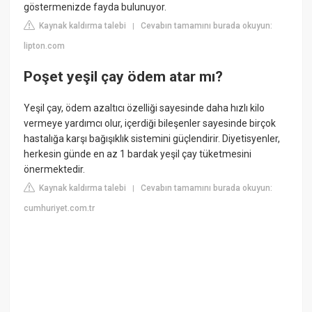
göstermenizde fayda bulunuyor.
Kaynak kaldırma talebi
Cevabın tamamını burada okuyun:
|
lipton.com
Poşet yeşil çay ödem atar mı?
Yeşil çay, ödem azaltıcı özelliği sayesinde daha hızlı kilo
vermeye yardımcı olur, içerdiği bileşenler sayesinde birçok
hastalığa karşı bağışıklık sistemini güçlendirir. Diyetisyenler,
herkesin günde en az 1 bardak yeşil çay tüketmesini
önermektedir.
Kaynak kaldırma talebi
Cevabın tamamını burada okuyun:
|
cumhuriyet.com.tr