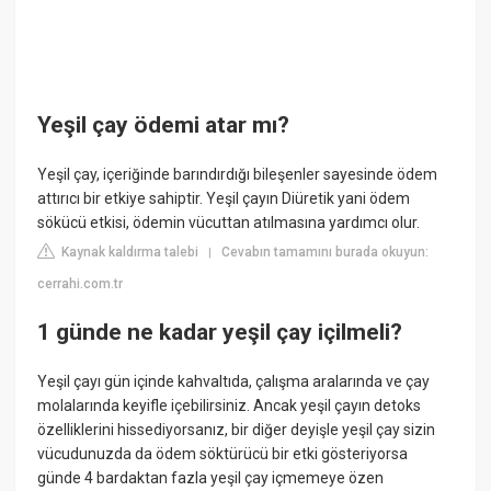
Yeşil çay ödemi atar mı?
Yeşil çay, içeriğinde barındırdığı bileşenler sayesinde ödem
attırıcı bir etkiye sahiptir. Yeşil çayın Diüretik yani ödem
sökücü etkisi, ödemin vücuttan atılmasına yardımcı olur.
Kaynak kaldırma talebi
Cevabın tamamını burada okuyun:
|
cerrahi.com.tr
1 günde ne kadar yeşil çay içilmeli?
Yeşil çayı gün içinde kahvaltıda, çalışma aralarında ve çay
molalarında keyifle içebilirsiniz. Ancak yeşil çayın detoks
özelliklerini hissediyorsanız, bir diğer deyişle yeşil çay sizin
vücudunuzda da ödem söktürücü bir etki gösteriyorsa
günde 4 bardaktan fazla yeşil çay içmemeye özen