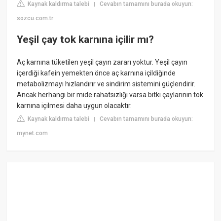
Kaynak kaldırma talebi
Cevabın tamamını burada okuyun:
|
sozcu.com.tr
Yeşil çay tok karnına içilir mı?
Aç karnına tüketilen yeşil çayın zararı yoktur. Yeşil çayın
içerdiği kafein yemekten önce aç karnına içildiğinde
metabolizmayı hızlandırır ve sindirim sistemini güçlendirir.
Ancak herhangi bir mide rahatsızlığı varsa bitki çaylarının tok
karnına içilmesi daha uygun olacaktır.
Kaynak kaldırma talebi
Cevabın tamamını burada okuyun:
|
mynet.com