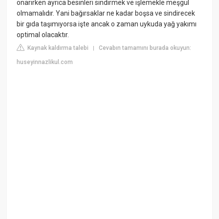
onarırken ayrıca besinleri sindirmek ve işlemekle meşgul
olmamalıdır. Yani bağırsaklar ne kadar boşsa ve sindirecek
bir gıda taşımıyorsa işte ancak o zaman uykuda yağ yakımı
optimal olacaktır.
Kaynak kaldırma talebi
Cevabın tamamını burada okuyun:
|
huseyinnazlikul.com