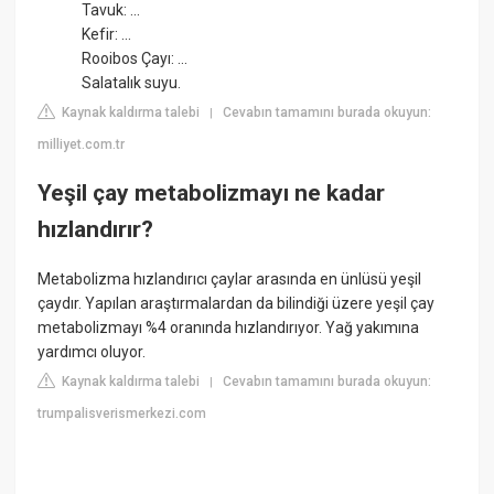
Tavuk: ...
Kefir: ...
Rooibos Çayı: ...
Salatalık suyu.
Kaynak kaldırma talebi
Cevabın tamamını burada okuyun:
|
milliyet.com.tr
Yeşil çay metabolizmayı ne kadar
hızlandırır?
Metabolizma hızlandırıcı çaylar arasında en ünlüsü yeşil
çaydır. Yapılan araştırmalardan da bilindiği üzere yeşil çay
metabolizmayı %4 oranında hızlandırıyor. Yağ yakımına
yardımcı oluyor.
Kaynak kaldırma talebi
Cevabın tamamını burada okuyun:
|
trumpalisverismerkezi.com