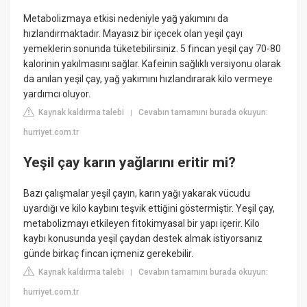
Metabolizmaya etkisi nedeniyle yağ yakımını da
hızlandırmaktadır. Mayasız bir içecek olan yeşil çayı
yemeklerin sonunda tüketebilirsiniz. 5 fincan yeşil çay 70-80
kalorinin yakılmasını sağlar. Kafeinin sağlıklı versiyonu olarak
da anılan yeşil çay, yağ yakımını hızlandırarak kilo vermeye
yardımcı oluyor.
Kaynak kaldırma talebi
Cevabın tamamını burada okuyun:
|
hurriyet.com.tr
Yeşil çay karın yağlarını eritir mi?
Bazı çalışmalar yeşil çayın, karın yağı yakarak vücudu
uyardığı ve kilo kaybını teşvik ettiğini göstermiştir. Yeşil çay,
metabolizmayı etkileyen fitokimyasal bir yapı içerir. Kilo
kaybı konusunda yeşil çaydan destek almak istiyorsanız
günde birkaç fincan içmeniz gerekebilir.
Kaynak kaldırma talebi
Cevabın tamamını burada okuyun:
|
hurriyet.com.tr