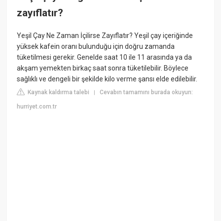
zayıflatır?
Yeşil Çay Ne Zaman İçilirse Zayıflatır? Yeşil çay içeriğinde
yüksek kafein oranı bulunduğu için doğru zamanda
tüketilmesi gerekir. Genelde saat 10 ile 11 arasında ya da
akşam yemekten birkaç saat sonra tüketilebilir. Böylece
sağlıklı ve dengeli bir şekilde kilo verme şansı elde edilebilir.
Kaynak kaldırma talebi
Cevabın tamamını burada okuyun:
|
hurriyet.com.tr