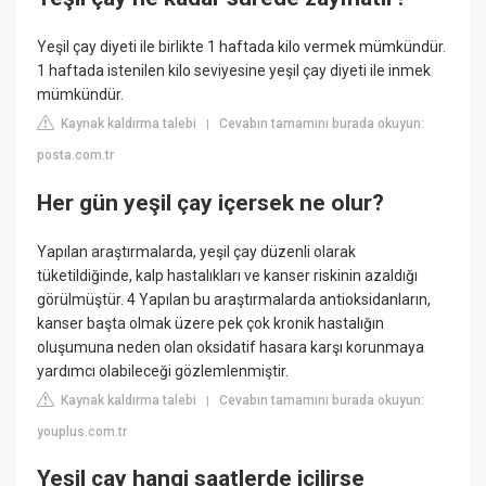
Yeşil çay diyeti ile birlikte 1 haftada kilo vermek mümkündür.
1 haftada istenilen kilo seviyesine yeşil çay diyeti ile inmek
mümkündür.
Kaynak kaldırma talebi
Cevabın tamamını burada okuyun:
|
posta.com.tr
Her gün yeşil çay içersek ne olur?
Yapılan araştırmalarda, yeşil çay düzenli olarak
tüketildiğinde, kalp hastalıkları ve kanser riskinin azaldığı
görülmüştür. 4 Yapılan bu araştırmalarda antioksidanların,
kanser başta olmak üzere pek çok kronik hastalığın
oluşumuna neden olan oksidatif hasara karşı korunmaya
yardımcı olabileceği gözlemlenmiştir.
Kaynak kaldırma talebi
Cevabın tamamını burada okuyun:
|
youplus.com.tr
Yeşil çay hangi saatlerde içilirse