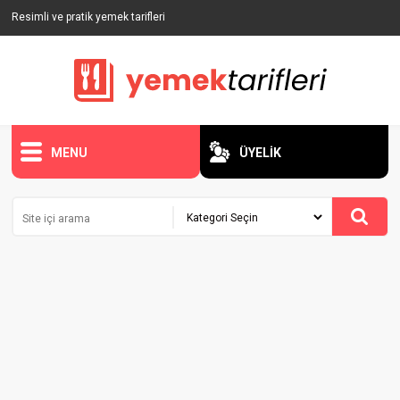
Resimli ve pratik yemek tarifleri
MENU
ÜYELİK