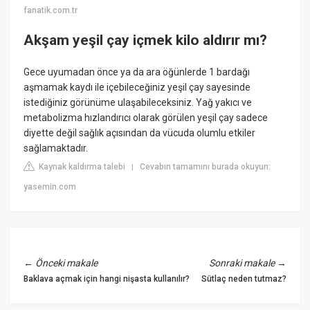
fanatik.com.tr
Akşam yeşil çay içmek kilo aldırır mı?
Gece uyumadan önce ya da ara öğünlerde 1 bardağı
aşmamak kaydı ile içebileceğiniz yeşil çay sayesinde
istediğiniz görünüme ulaşabileceksiniz. Yağ yakıcı ve
metabolizma hızlandırıcı olarak görülen yeşil çay sadece
diyette değil sağlık açısından da vücuda olumlu etkiler
sağlamaktadır.
Kaynak kaldırma talebi
Cevabın tamamını burada okuyun:
|
yasemin.com
←
Önceki makale
Sonraki makale
→
Baklava açmak için hangi nişasta kullanılır?
Sütlaç neden tutmaz?