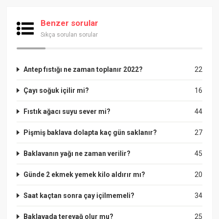
Benzer sorular
Sıkça sorulan sorular
Antep fıstığı ne zaman toplanır 2022?
22
Çayı soğuk içilir mi?
16
Fıstık ağacı suyu sever mi?
44
Pişmiş baklava dolapta kaç gün saklanır?
27
Baklavanın yağı ne zaman verilir?
45
Günde 2 ekmek yemek kilo aldırır mı?
20
Saat kaçtan sonra çay içilmemeli?
34
Baklavada tereyağ olur mu?
25