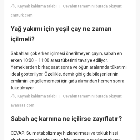
Kaynak kaldırma talebi
Cevabın tamamını burada okuyun:
|
cnnturk.com
Yağ yakımı için yeşil çay ne zaman
içilmeli?
Sabahları çok erken içilmesi önerilmeyen çayın, sabah en
erken 10:00 – 11:00 arası tüketimi tavsiye ediliyor.
Yemeklerden birkaç saat sonra ve öğün aralarında tüketimi
ideal gösteriliyor. Özellikle, demir gibi gıda bileşenlerinin
emilimini engellememesi için gıda alımından hemen sonra
tüketilmiyor.
Kaynak kaldırma talebi
Cevabın tamamını burada okuyun:
|
avansas.com
Sabah aç karnına ne içilirse zayıflatır?
CEVAP: Su metabolizmayı hızlandırması ve tokluk hissi
oluşturması gibi işlevleriyle kilo vermeye yardımcı oluyor.