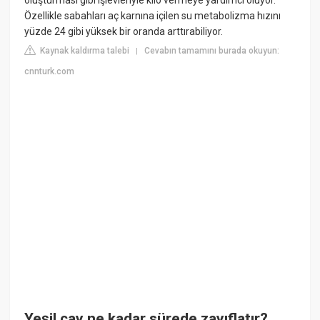
Özellikle sabahları aç karnına içilen su metabolizma hızını
yüzde 24 gibi yüksek bir oranda arttırabiliyor.
Kaynak kaldırma talebi
Cevabın tamamını burada okuyun:
|
cnnturk.com
Yeşil çay ne kadar sürede zayıflatır?