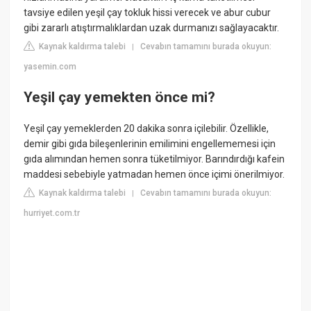
tavsiye edilen yeşil çay tokluk hissi verecek ve abur cubur
gibi zararlı atıştırmalıklardan uzak durmanızı sağlayacaktır.
Kaynak kaldırma talebi
Cevabın tamamını burada okuyun:
|
yasemin.com
Yeşil çay yemekten önce mi?
Yeşil çay yemeklerden 20 dakika sonra içilebilir. Özellikle,
demir gibi gıda bileşenlerinin emilimini engellememesi için
gıda alımından hemen sonra tüketilmiyor. Barındırdığı kafein
maddesi sebebiyle yatmadan hemen önce içimi önerilmiyor.
Kaynak kaldırma talebi
Cevabın tamamını burada okuyun:
|
hurriyet.com.tr