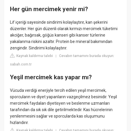
Her gün mercimek yenir mi?
Lif içeriği sayesinde sindirimi kolaylaştırır, kan şekerini
düzenler. Her gün düzenli olarak kırmızı mercimek tüketimi
akciğer, bağırsak, göğüs kanseri gibi kanser türlerine
yakalanma riskini azaltır. Protein be mineral bakımından
zengindir. Sindirimi kolaylaştırır.
Kaynak kaldırma talebi
Cevabın tamamını burada okuyun:
|
sabah.com.tr
Yeşil mercimek kas yapar mı?
Vücuda verdiği enerjiyle tercih edilen yeşil mercimek,
sporcuların ve diyet yapanların vazgeçilmez besinidir. Yeşil
mercimek faydaları diyetisyen ve beslenme uzmanları
tarafından da sık sık dile getirilmektedir. Kas hücrelerinin
yenilenmesini sağlar ve sporcularda kas oluşumunu
hızlandırır.
Kaynak kaldırma talebi
Cevabın tamamını burada okuyun:
|