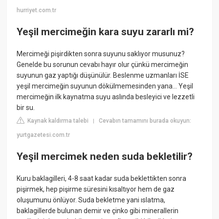
hurriyet.com.tr
Yeşil mercimeğin kara suyu zararlı mi?
Mercimeği pişirdikten sonra suyunu saklıyor musunuz?
Genelde bu sorunun cevabı hayır olur çünkü mercimeğin
suyunun gaz yaptığı düşünülür. Beslenme uzmanları İSE
yeşil mercimeğin suyunun dökülmemesinden yana... Yeşil
mercimeğin ilk kaynatma suyu aslında besleyici ve lezzetli
bir su.
Kaynak kaldırma talebi
Cevabın tamamını burada okuyun:
|
yurtgazetesi.com.tr
Yeşil mercimek neden suda bekletilir?
Kuru baklagilleri, 4-8 saat kadar suda beklettikten sonra
pişirmek, hep pişirme süresini kısaltıyor hem de gaz
oluşumunu önlüyor. Suda bekletme yani ıslatma,
baklagillerde bulunan demir ve çinko gibi minerallerin