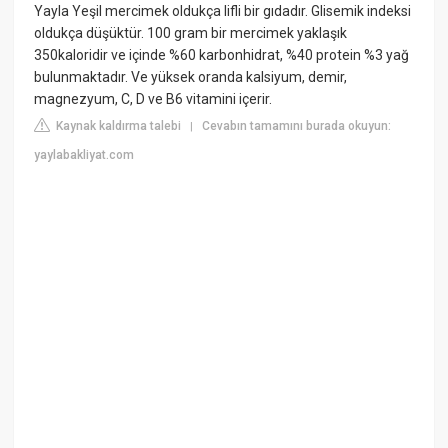
Yayla Yeşil mercimek oldukça lifli bir gıdadır. Glisemik indeksi
oldukça düşüktür. 100 gram bir mercimek yaklaşık
350kaloridir ve içinde %60 karbonhidrat, %40 protein %3 yağ
bulunmaktadır. Ve yüksek oranda kalsiyum, demir,
magnezyum, C, D ve B6 vitamini içerir.
Kaynak kaldırma talebi
Cevabın tamamını burada okuyun:
|
yaylabakliyat.com