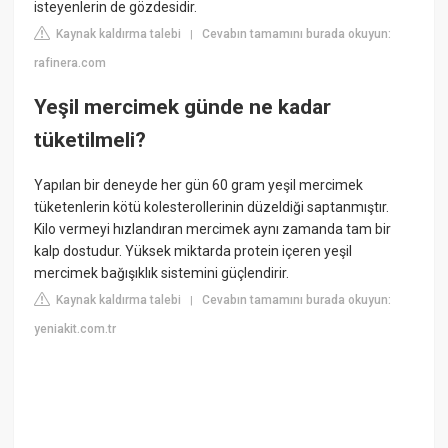
isteyenlerin de gözdesidir.
Kaynak kaldırma talebi
Cevabın tamamını burada okuyun:
|
rafinera.com
Yeşil mercimek günde ne kadar
tüketilmeli?
Yapılan bir deneyde her gün 60 gram yeşil mercimek
tüketenlerin kötü kolesterollerinin düzeldiği saptanmıştır.
Kilo vermeyi hızlandıran mercimek aynı zamanda tam bir
kalp dostudur. Yüksek miktarda protein içeren yeşil
mercimek bağışıklık sistemini güçlendirir.
Kaynak kaldırma talebi
Cevabın tamamını burada okuyun:
|
yeniakit.com.tr