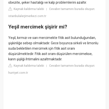
obezite, şeker hastalığı ve kalp problemlerini azaltır.
Kaynak kaldırma talebi
Cevabın tamamını burada okuyun:
|
istanbulalerjimerkezi.com.tr
Yeşil mercimek şişirir mi?
Yeşil, kırmızı ve sarı mercimekte fitik asit bulunduğundan,
şişkinliğe sebep olmaktadır. Gece boyunca sirkeli ve limonlu
suda bekletilen mercimek için fitik asit oranı
düşürülmektedir. Fitik asit oranı düşürülen mercimekse,
karın şişliği ihtimalini azaltmaktadır.
Kaynak kaldırma talebi
Cevabın tamamını burada okuyun:
|
hurriyet.com.tr