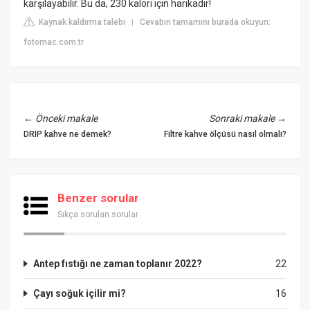
karşılayabilir. Bu da, 230 kalori için harikadır!
Kaynak kaldırma talebi
Cevabın tamamını burada okuyun:
|
fotomac.com.tr
←
Önceki makale
Sonraki makale
→
DRIP kahve ne demek?
Filtre kahve ölçüsü nasıl olmalı?
Benzer sorular
Sıkça sorulan sorular
Antep fıstığı ne zaman toplanır 2022?
22
Çayı soğuk içilir mi?
16