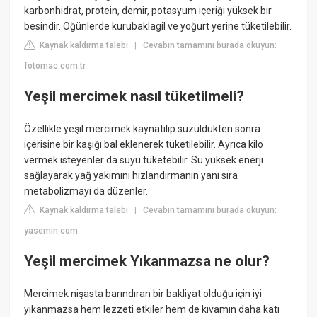
karbonhidrat, protein, demir, potasyum içeriği yüksek bir
besindir. Öğünlerde kurubaklagil ve yoğurt yerine tüketilebilir.
Kaynak kaldırma talebi
Cevabın tamamını burada okuyun:
|
fotomac.com.tr
Yeşil mercimek nasıl tüketilmeli?
Özellikle yeşil mercimek kaynatılıp süzüldükten sonra
içerisine bir kaşığı bal eklenerek tüketilebilir. Ayrıca kilo
vermek isteyenler da suyu tüketebilir. Su yüksek enerji
sağlayarak yağ yakımını hızlandırmanın yanı sıra
metabolizmayı da düzenler.
Kaynak kaldırma talebi
Cevabın tamamını burada okuyun:
|
yasemin.com
Yeşil mercimek Yıkanmazsa ne olur?
Mercimek nişasta barındıran bir bakliyat olduğu için iyi
yıkanmazsa hem lezzeti etkiler hem de kıvamın daha katı