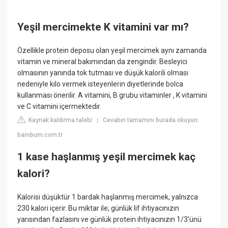
Yeşil mercimekte K vitamini var mı?
Özellikle protein deposu olan yeşil mercimek aynı zamanda
vitamin ve mineral bakımından da zengindir. Besleyici
olmasının yanında tok tutması ve düşük kalorili olması
nedeniyle kilo vermek isteyenlerin diyetlerinde bolca
kullanması önerilir. A vitamini, B grubu vitaminler , K vitamini
ve C vitamini içermektedir.
Kaynak kaldırma talebi
Cevabın tamamını burada okuyun:
|
bambum.com.tr
1 kase haşlanmış yeşil mercimek kaç
kalori?
Kalorisi düşüktür 1 bardak haşlanmış mercimek, yalnızca
230 kalori içerir. Bu miktar ile; günlük lif ihtiyacınızın
yarısından fazlasını ve günlük protein ihtiyacınızın 1/3'ünü