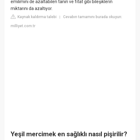
emilimini de azaltabilen tanin ve fitat gibi bileşiklerin
miktarını da azaltıyor.
Kaynak kaldırma talebi
Cevabın tamamını burada okuyun:
|
milliyet.com.tr
Yeşil mercimek en sağlıklı nasıl pişirilir?