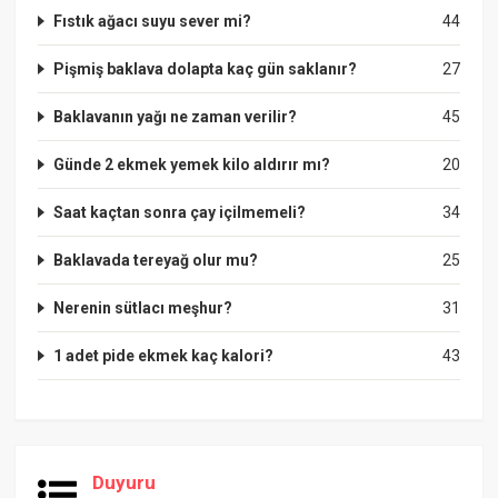
Fıstık ağacı suyu sever mi?
44
Pişmiş baklava dolapta kaç gün saklanır?
27
Baklavanın yağı ne zaman verilir?
45
Günde 2 ekmek yemek kilo aldırır mı?
20
Saat kaçtan sonra çay içilmemeli?
34
Baklavada tereyağ olur mu?
25
Nerenin sütlacı meşhur?
31
1 adet pide ekmek kaç kalori?
43
Duyuru