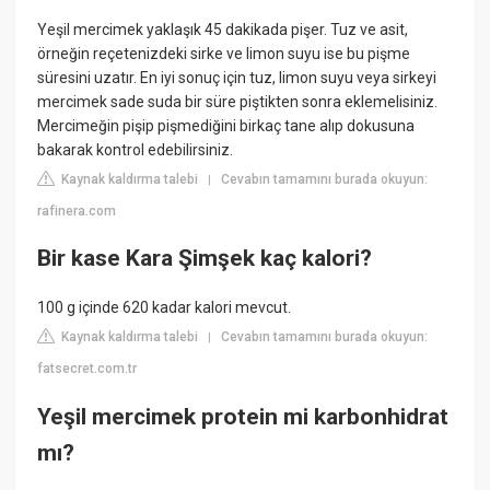
Yeşil mercimek yaklaşık 45 dakikada pişer. Tuz ve asit,
örneğin reçetenizdeki sirke ve limon suyu ise bu pişme
süresini uzatır. En iyi sonuç için tuz, limon suyu veya sirkeyi
mercimek sade suda bir süre piştikten sonra eklemelisiniz.
Mercimeğin pişip pişmediğini birkaç tane alıp dokusuna
bakarak kontrol edebilirsiniz.
Kaynak kaldırma talebi
Cevabın tamamını burada okuyun:
|
rafinera.com
Bir kase Kara Şimşek kaç kalori?
100 g içinde 620 kadar kalori mevcut.
Kaynak kaldırma talebi
Cevabın tamamını burada okuyun:
|
fatsecret.com.tr
Yeşil mercimek protein mi karbonhidrat
mı?