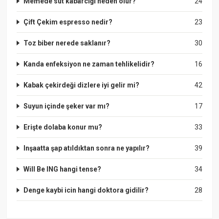
Memede süt kabarcığı neden olur?
24
Çift Çekim espresso nedir?
23
Toz biber nerede saklanır?
30
Kanda enfeksiyon ne zaman tehlikelidir?
16
Kabak çekirdeği dizlere iyi gelir mi?
42
Suyun içinde şeker var mı?
17
Erişte dolaba konur mu?
33
Inşaatta şap atıldıktan sonra ne yapılır?
39
Will Be ING hangi tense?
34
Denge kaybi icin hangi doktora gidilir?
28