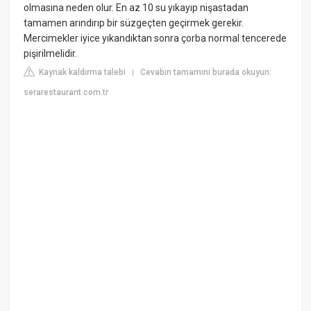
olmasına neden olur. En az 10 su yıkayıp nişastadan
tamamen arındırıp bir süzgeçten geçirmek gerekir.
Mercimekler iyice yıkandıktan sonra çorba normal tencerede
pişirilmelidir.
Kaynak kaldırma talebi
Cevabın tamamını burada okuyun:
|
serarestaurant.com.tr