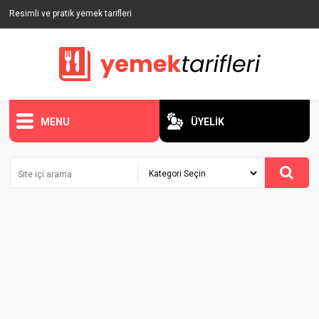
Resimli ve pratik yemek tarifleri
MENU
ÜYELİK