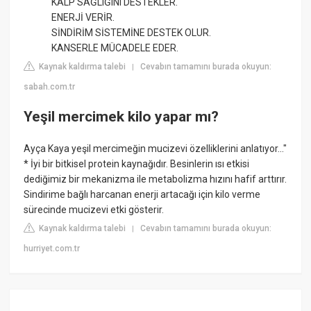
KALP SAĞLIĞINI DESTEKLER.
ENERJİ VERİR.
SİNDİRİM SİSTEMİNE DESTEK OLUR.
KANSERLE MÜCADELE EDER.
Kaynak kaldırma talebi
Cevabın tamamını burada okuyun:
|
sabah.com.tr
Yeşil mercimek kilo yapar mı?
Ayça Kaya yeşil mercimeğin mucizevi özelliklerini anlatıyor..."
* İyi bir bitkisel protein kaynağıdır. Besinlerin ısı etkisi
dediğimiz bir mekanizma ile metabolizma hızını hafif arttırır.
Sindirime bağlı harcanan enerji artacağı için kilo verme
sürecinde mucizevi etki gösterir.
Kaynak kaldırma talebi
Cevabın tamamını burada okuyun:
|
hurriyet.com.tr