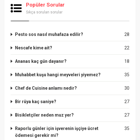
Popüler Sorular
Sıkça sorulan sorular
Pesto sos nasıl muhafaza edilir?
28
Nescafe kime ait?
22
Ananas kaç gün dayanır?
18
Muhabbet kuşu hangi meyveleri yiyemez?
35
Chef de Cuisine anlamı nedir?
30
Bir rüya kaç saniye?
27
Bisikletçiler neden muz yer?
27
Raporlu günler için işverenin işçiye ücret
35
ödemesi gerekir mi?