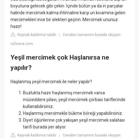
boyutuna gelecek gibi çekin. İçinde bütün ya da iri parçalar
halinde mercimek kalma ihtimaline karşı un kıvamına gelen
mercimekleri ince bir elekten geçirin. Mercimek ununuz
hazır!
Kaynak kaldırma talebi
Cevabın tamamını burada okuyun:
|
rafinera.com
Yeşil mercimek çok Haşlanırsa ne
yapılır?
Haşlanmış yeşil mercimek ile neler yapılır?
Buzlukta hazır haşlanmış mercimek varsa
müceddere pilavı, yeşil mercimek çorbası tariflerinde
kullanabilirsiniz.
Haşlanmış mercimekle bükme böreği yapabilirsiniz.
Diyet öğünlerine çok yakışan yeşil mercimek salatası
tarifi burada yer alıyor.
Kaynak kaldırma talebi
Cevabın tamamını burada okuyun:
|