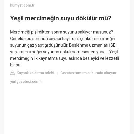
hurriyet.com.tr
Yeşil mercimeğin suyu dökülür mü?
Mercimeği pişirdikten sonra suyunu saklıyor musunuz?
Genelde bu sorunun cevabı hayır olur çünkü mercimeğin
suyunun gaz yaptığı düşünülür. Beslenme uzmanları İSE
yeşil mercimeğin suyunun dökülmemesinden yana... Yeşil
mercimeğin ilk kaynatma suyu aslında besleyici ve lezzetli
bir su.
Kaynak kaldırma talebi
Cevabın tamamını burada okuyun:
|
yurtgazetesi.com.tr