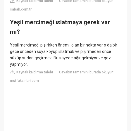
Kaynak kaldırma talebi
Cevabın tamamını burada okuyun:
|
sabah.com.tr
Yeşil mercimeği ıslatmaya gerek var
mı?
Yeşil mercimeği pişirirken önemli olan bir nokta var o da bir
gece önceden suya koyup ıslatmak ve pişirmeden önce
süzüp sudan geçirmek. Bu sayede ağır gelmiyor ve gaz
yapmıyor.
Kaynak kaldırma talebi
Cevabın tamamını burada okuyun:
|
mutfaksirlari.com