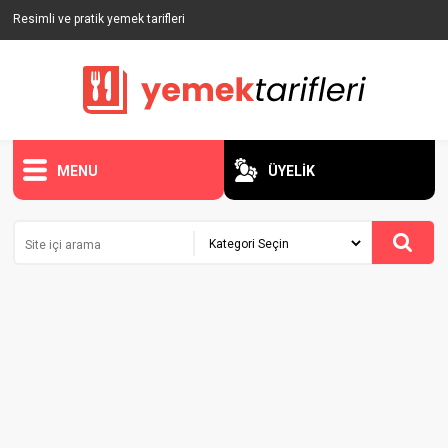
Resimli ve pratik yemek tarifleri
MENU
ÜYELİK