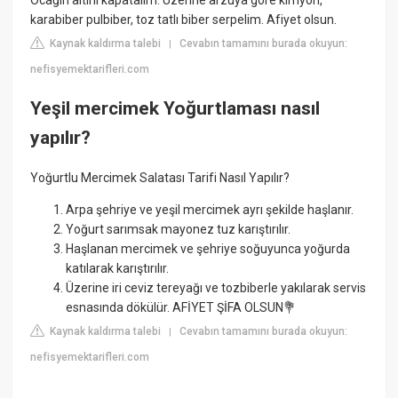
Ocağın altını kapatalım. Üzerine arzuya göre kimyon,
karabiber pulbiber, toz tatlı biber serpelim. Afiyet olsun.
Kaynak kaldırma talebi
Cevabın tamamını burada okuyun:
|
nefisyemektarifleri.com
Yeşil mercimek Yoğurtlaması nasıl
yapılır?
Yoğurtlu Mercimek Salatası Tarifi Nasıl Yapılır?
Arpa şehriye ve yeşil mercimek ayrı şekilde haşlanır.
Yoğurt sarımsak mayonez tuz karıştırılır.
Haşlanan mercimek ve şehriye soğuyunca yoğurda
katılarak karıştırılır.
Üzerine iri ceviz tereyağı ve tozbiberle yakılarak servis
esnasında dökülür. AFİYET ŞİFA OLSUN💐
Kaynak kaldırma talebi
Cevabın tamamını burada okuyun:
|
nefisyemektarifleri.com