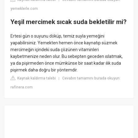
yemeklerle.com
Yeşil mercimek sıcak suda bekletilir mi?
Ertesi gün o suyunu döküp, temiz suyla yemeğini
yapabilirsiniz. Yemekten hemen önce kaynatıp süzmek
mercimeğin içindeki suda çözünen vitaminleri
kaybetmenize neden olur. Bu sebepten geceden ıslatmak,
ya da pişirmeden önce mümkünse bir saat kadar ılık suda
pişirmek daha doğru bir yöntemdir.
Kaynak kaldırma talebi
Cevabın tamamını burada okuyun:
|
rafinera.com