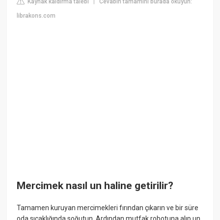
Kaynak kaldırma talebi
Cevabın tamamını burada okuyun:
|
librakons.com
Mercimek nasıl un haline getirilir?
Tamamen kuruyan mercimekleri fırından çıkarın ve bir süre
oda sıcaklığında soğutun. Ardından mutfak robotuna alıp un