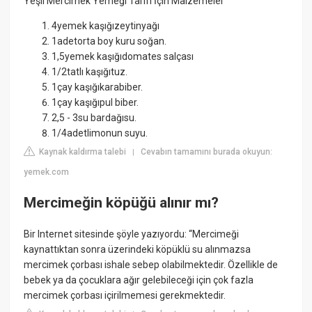
Yeşil Mercimek Yemeği Tarifi İçin Malzemeler
4yemek kaşığızeytinyağı
1adetorta boy kuru soğan.
1,5yemek kaşığıdomates salçası
1/2tatlı kaşığıtuz.
1çay kaşığıkarabiber.
1çay kaşığıpul biber.
2,5 - 3su bardağısu.
1/4adetlimonun suyu.
Kaynak kaldırma talebi
Cevabın tamamını burada okuyun:
|
yemek.com
Mercimeğin köpüğü alınır mı?
Bir Internet sitesinde şöyle yazıyordu: “Mercimeği
kaynattıktan sonra üzerindeki köpüklü su alınmazsa
mercimek çorbası ishale sebep olabilmektedir. Özellikle de
bebek ya da çocuklara ağır gelebileceği için çok fazla
mercimek çorbası içirilmemesi gerekmektedir.