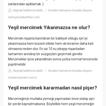
zarlarından ayıklamak. )
Kaynak kaldırma talebi
Cevabın tamamını burada okuyun:
|
nefisyemektarifleri.com
Yeşil mercimek Yıkanmazsa ne olur?
Mercimek nişasta barındıran bir bakliyat olduğu için iyi
yıkanmazsa hem lezzeti etkiler hem de kıvamın daha katı
olmasına neden olur. En az 10 su yıkayıp nişastadan
tamamen arındırıp bir süzgeçten geçirmek gerekir.
Mercimekler iyice yıkandıktan sonra çorba normal tencerede
pişirilmelidir.
Kaynak kaldırma talebi
Cevabın tamamını burada okuyun:
|
serarestaurant.com.tr
Yeşil mercimek kararmadan nasıl pişer?
Mercimeğinizi mutlaka yemeği yapmadan önce ıslatıp ayrı
bir yerde kaynatmalısınız. Böylelikle hem yeşil mercimeğin