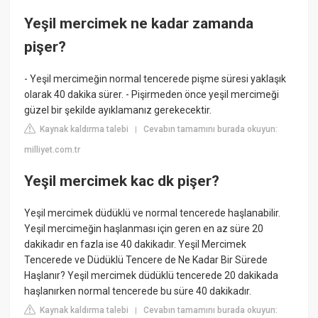
Yeşil mercimek ne kadar zamanda
pişer?
- Yeşil mercimeğin normal tencerede pişme süresi yaklaşık
olarak 40 dakika sürer. - Pişirmeden önce yeşil mercimeği
güzel bir şekilde ayıklamanız gerekecektir.
Kaynak kaldırma talebi
Cevabın tamamını burada okuyun:
|
milliyet.com.tr
Yeşil mercimek kac dk pişer?
Yeşil mercimek düdüklü ve normal tencerede haşlanabilir.
Yeşil mercimeğin haşlanması için geren en az süre 20
dakikadır en fazla ise 40 dakikadır. Yeşil Mercimek
Tencerede ve Düdüklü Tencere de Ne Kadar Bir Sürede
Haşlanır? Yeşil mercimek düdüklü tencerede 20 dakikada
haşlanırken normal tencerede bu süre 40 dakikadır.
Kaynak kaldırma talebi
Cevabın tamamını burada okuyun:
|