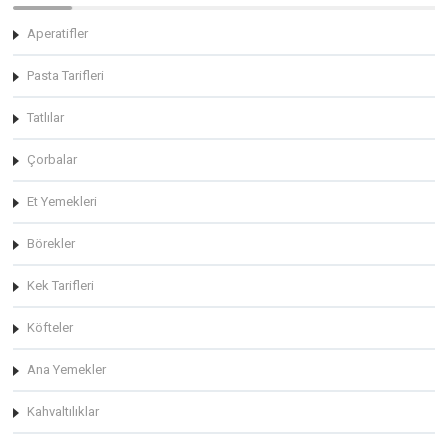
Aperatifler
Pasta Tarifleri
Tatlılar
Çorbalar
Et Yemekleri
Börekler
Kek Tarifleri
Köfteler
Ana Yemekler
Kahvaltılıklar