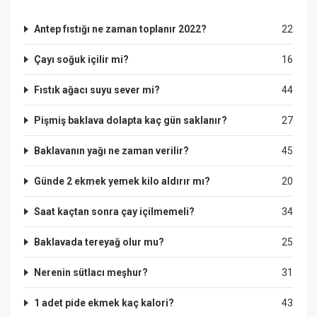
Antep fıstığı ne zaman toplanır 2022?
22
Çayı soğuk içilir mi?
16
Fıstık ağacı suyu sever mi?
44
Pişmiş baklava dolapta kaç gün saklanır?
27
Baklavanın yağı ne zaman verilir?
45
Günde 2 ekmek yemek kilo aldırır mı?
20
Saat kaçtan sonra çay içilmemeli?
34
Baklavada tereyağ olur mu?
25
Nerenin sütlacı meşhur?
31
1 adet pide ekmek kaç kalori?
43