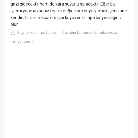
gazı gidecektir hem de kara suyunu salacaktır. Eğer bu
işlemi yapmazsanız mercimeğin kara suyu yemek içerisinde
kendini bırakır ve çamur gibi koyu renkli lapa bir yemeğiniz
olur.
Kaynak kaldırma talebi
Cevabın tamamını burada okuyun:
|
milliyet.com.tr