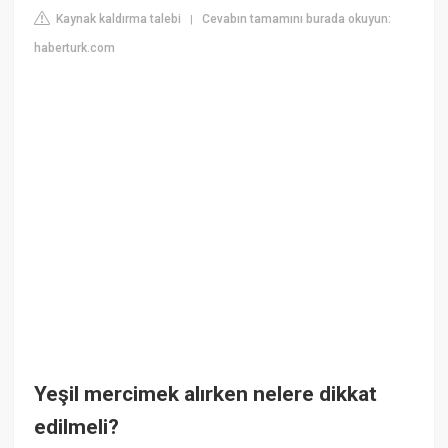
Kaynak kaldırma talebi
Cevabın tamamını burada okuyun:
|
haberturk.com
Yeşil mercimek alırken nelere dikkat
edilmeli?