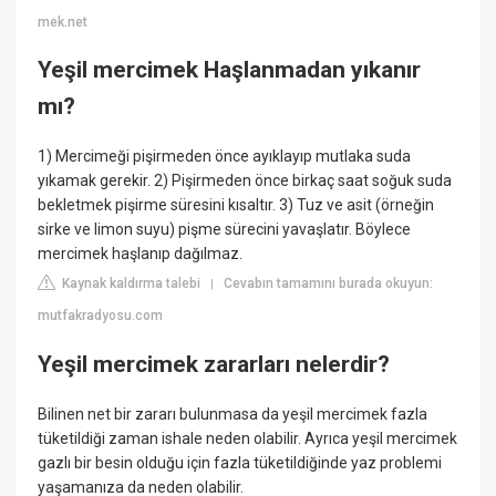
mek.net
Yeşil mercimek Haşlanmadan yıkanır
mı?
1) Mercimeği pişirmeden önce ayıklayıp mutlaka suda
yıkamak gerekir. 2) Pişirmeden önce birkaç saat soğuk suda
bekletmek pişirme süresini kısaltır. 3) Tuz ve asit (örneğin
sirke ve limon suyu) pişme sürecini yavaşlatır. Böylece
mercimek haşlanıp dağılmaz.
Kaynak kaldırma talebi
Cevabın tamamını burada okuyun:
|
mutfakradyosu.com
Yeşil mercimek zararları nelerdir?
Bilinen net bir zararı bulunmasa da yeşil mercimek fazla
tüketildiği zaman ishale neden olabilir. Ayrıca yeşil mercimek
gazlı bir besin olduğu için fazla tüketildiğinde yaz problemi
yaşamanıza da neden olabilir.