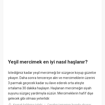
Yeşil mercimek en iyi nasıl haşlanır?
İstediğiniz kadar yeşil mercimeği bir süzgece koyup güzelce
yıkayın. Daha sonra tencereye alın ve mercimeklerin üzerini
3 parmak geçecek kadar su ilave ederek orta ateşte
ortalama 30 dakika haşlayın. Haşlanan mercimeğin siyah
suyunu süzgeç yardımıyla süzün. Mercimeklerin hafif dişe
gelecek gibi olması yeterlidir.
Kaynak kaldırma talebi
Cevabın tamamını burada okuyun:
|