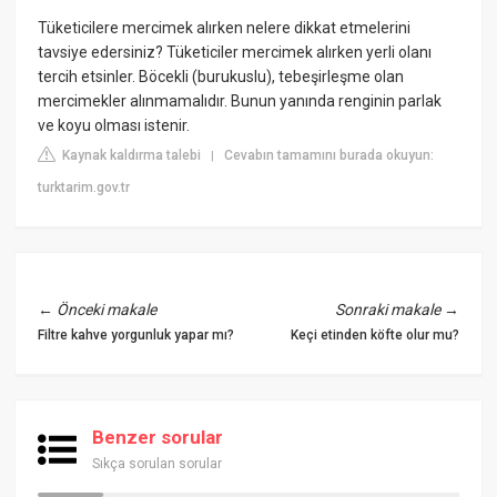
Tüketicilere mercimek alırken nelere dikkat etmelerini
tavsiye edersiniz? Tüketiciler mercimek alırken yerli olanı
tercih etsinler. Böcekli (burukuslu), tebeşirleşme olan
mercimekler alınmamalıdır. Bunun yanında renginin parlak
ve koyu olması istenir.
Kaynak kaldırma talebi
Cevabın tamamını burada okuyun:
|
turktarim.gov.tr
←
Önceki makale
Sonraki makale
→
Filtre kahve yorgunluk yapar mı?
Keçi etinden köfte olur mu?
Benzer sorular
Sıkça sorulan sorular