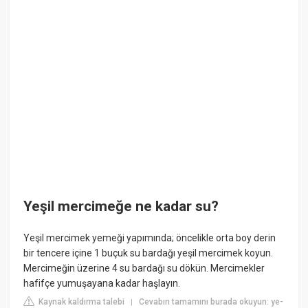
Yeşil mercimeğe ne kadar su?
Yeşil mercimek yemeği yapımında; öncelikle orta boy derin
bir tencere içine 1 buçuk su bardağı yeşil mercimek koyun.
Mercimeğin üzerine 4 su bardağı su dökün. Mercimekler
hafifçe yumuşayana kadar haşlayın.
Kaynak kaldırma talebi
Cevabın tamamını burada okuyun: ye-
|