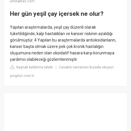
umitaktas.com
Her gün yeşil çay içersek ne olur?
Yapılan araştırmalarda, yeşil çay düzenli olarak
tüketildiğinde, kalp hastalıkları ve kanser riskinin azaldığı
görülmüştür. 4 Yapılan bu araştırmalarda antioksidanların,
kanser başta olmak üzere pek çok kronik hastalığın
oluşumuna neden olan oksidatif hasara karşı korunmaya
yardımcı olabileceği gözlemlenmiştir.
Kaynak kaldırma talebi
Cevabın tamamını burada okuyun:
|
youplus.com.tr