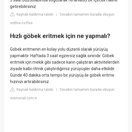
3 saat buzdolabında soğutarak ferahlatıcı bir içecek haline
getirebilirsiniz.
Kaynak kaldırma talebi
Cevabın tamamını burada okuyun:
|
mithra.coffee
Hızlı göbek eritmek için ne yapmalı?
Göbek eritmenin en kolay yolu düzenli olarak yürüyüş
yapmaktır. Haftada 3 saat egzersiz sağlık sınırıdır. Göbek
eritmek için mekik gibi sadece karın çalıştıran aktivitelerden
ziyade kalbi ritmik çalıştırdığımız yürüyüşler daha etkilidir.
Günde 40 dakika orta tempo bir yürüyüş ile göbek eritme
hızınızı artırabilirsiniz.
Kaynak kaldırma talebi
Cevabın tamamını burada okuyun:
|
memorial.com.tr