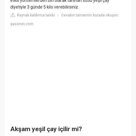
etkili yöntemlerden biri olarak tanınan sütlü yeşil çay
diyetiyle 3 günde 5 kilo verebilirsiniz.
Kaynak kaldırma talebi
Cevabın tamamını burada okuyun:
|
yasemin.com
Akşam yeşil çay içilir mi?