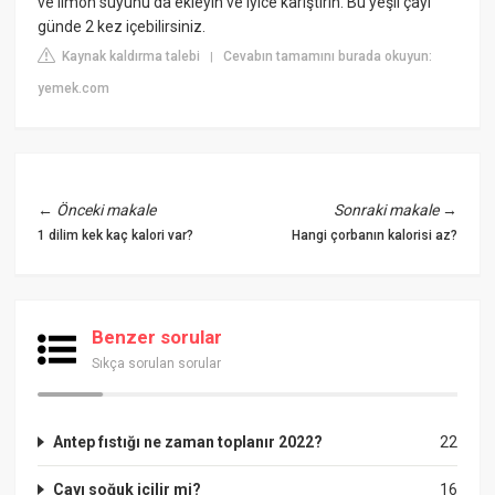
ve limon suyunu da ekleyin ve iyice karıştırın. Bu yeşil çayı
günde 2 kez içebilirsiniz.
Kaynak kaldırma talebi
Cevabın tamamını burada okuyun:
|
yemek.com
←
Önceki makale
Sonraki makale
→
1 dilim kek kaç kalori var?
Hangi çorbanın kalorisi az?
Benzer sorular
Sıkça sorulan sorular
Antep fıstığı ne zaman toplanır 2022?
22
Çayı soğuk içilir mi?
16