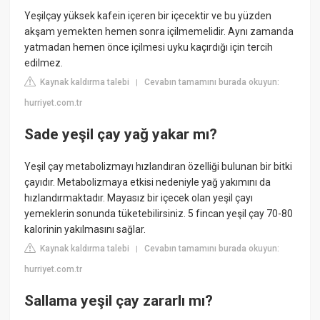
Yeşilçay yüksek kafein içeren bir içecektir ve bu yüzden
akşam yemekten hemen sonra içilmemelidir. Aynı zamanda
yatmadan hemen önce içilmesi uyku kaçırdığı için tercih
edilmez.
Kaynak kaldırma talebi
Cevabın tamamını burada okuyun:
|
hurriyet.com.tr
Sade yeşil çay yağ yakar mı?
Yeşil çay metabolizmayı hızlandıran özelliği bulunan bir bitki
çayıdır. Metabolizmaya etkisi nedeniyle yağ yakımını da
hızlandırmaktadır. Mayasız bir içecek olan yeşil çayı
yemeklerin sonunda tüketebilirsiniz. 5 fincan yeşil çay 70-80
kalorinin yakılmasını sağlar.
Kaynak kaldırma talebi
Cevabın tamamını burada okuyun:
|
hurriyet.com.tr
Sallama yeşil çay zararlı mı?