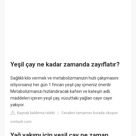
Yeşil çay ne kadar zamanda zayıflatır?
Sağlıklı kilo vermek ve metabolizmanızın hızlı çalışmasını
istiyorsanız her gün 1 fincan yeşil çay içmeniz önerilir.
Metabolizmanızı hızlandıracak kafein ve kateşin adlı
maddeleri içeren yeşil çay, vücuttaki yağları cayır cayır
yakıyor.
Kaynak kaldırma talebi
Cevabın tamamını burada okuyun:
|
cnnturk.com
Yağ yakımı için yeşil çay ne zaman