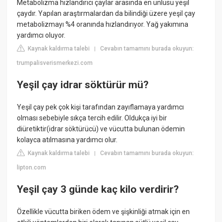
Metabolizma hızlandırıcı çaylar arasında en ünlüsü yeşil
çaydır. Yapılan araştırmalardan da bilindiği üzere yeşil çay
metabolizmayı %4 oranında hızlandırıyor. Yağ yakımına
yardımcı oluyor.
Kaynak kaldırma talebi
Cevabın tamamını burada okuyun:
|
trumpalisverismerkezi.com
Yeşil çay idrar söktürür mü?
Yeşil çay pek çok kişi tarafından zayıflamaya yardımcı
olması sebebiyle sıkça tercih edilir. Oldukça iyi bir
diüretiktir(idrar söktürücü) ve vücutta bulunan ödemin
kolayca atılmasına yardımcı olur.
Kaynak kaldırma talebi
Cevabın tamamını burada okuyun:
|
lipton.com
Yeşil çay 3 günde kaç kilo verdirir?
Özellikle vücutta biriken ödem ve şişkinliği atmak için en