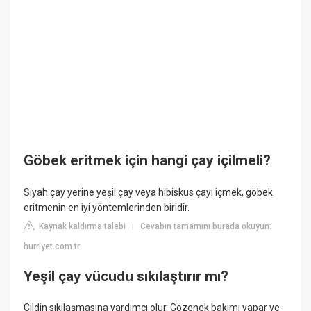
Göbek eritmek için hangi çay içilmeli?
Siyah çay yerine yeşil çay veya hibiskus çayı içmek, göbek
eritmenin en iyi yöntemlerinden biridir.
Kaynak kaldırma talebi
Cevabın tamamını burada okuyun:
|
hurriyet.com.tr
Yeşil çay vücudu sıkılaştırır mı?
Cildin sıkılaşmasına yardımcı olur. Gözenek bakımı yapar ve