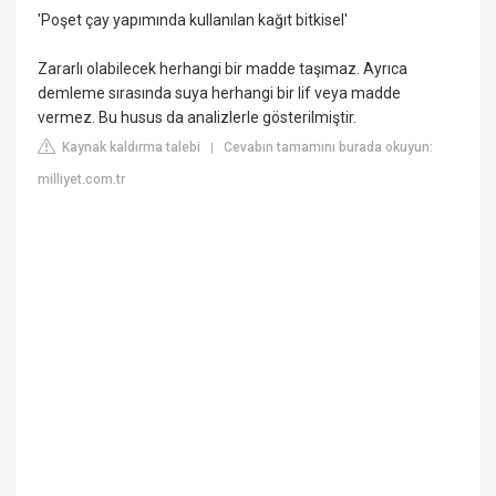
'Poşet çay yapımında kullanılan kağıt bitkisel'
Zararlı olabilecek herhangi bir madde taşımaz. Ayrıca
demleme sırasında suya herhangi bir lif veya madde
vermez. Bu husus da analizlerle gösterilmiştir.
Kaynak kaldırma talebi
Cevabın tamamını burada okuyun:
|
milliyet.com.tr