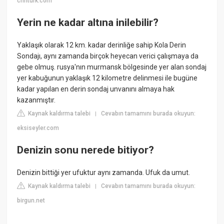
cnnturk.com
Yerin ne kadar altına inilebilir?
Yaklaşık olarak 12 km. kadar derinliğe sahip Kola Derin
Sondajı, aynı zamanda birçok heyecan verici çalışmaya da
gebe olmuş. rusya'nın murmansk bölgesinde yer alan sondaj
yer kabuğunun yaklaşık 12 kilometre delinmesi ile bugüne
kadar yapılan en derin sondaj unvanını almaya hak
kazanmıştır.
Kaynak kaldırma talebi
Cevabın tamamını burada okuyun:
|
eksiseyler.com
Denizin sonu nerede bitiyor?
Denizin bittiği yer ufuktur aynı zamanda. Ufuk da umut.
Kaynak kaldırma talebi
Cevabın tamamını burada okuyun:
|
birgun.net