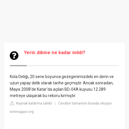
Yerin dibine ne kadar inildi?
Kola Deliği, 20 sene boyunca gezegenimizdeki en derin ve
uzun yapay delik olarak tarihe geçmiştir. Ancak sonradan,
Mayıs 2008'de Katar'da açılan BD-04A kuyusu 12.289
metreye ulaşarak bu rekoru kırmıştır.
Kaynak kaldırma talebi
Cevabın tamamını burada okuyun:
|
evrimagaci.org