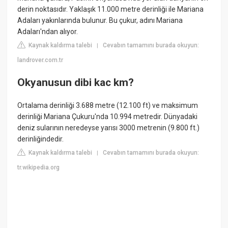
derin noktasıdır. Yaklaşık 11.000 metre derinliği ile Mariana
Adaları yakınlarında bulunur. Bu çukur, adını Mariana
Adaları'ndan alıyor.
Kaynak kaldırma talebi
Cevabın tamamını burada okuyun:
|
landrover.com.tr
Okyanusun dibi kac km?
Ortalama derinliği 3.688 metre (12.100 ft) ve maksimum
derinliği Mariana Çukuru'nda 10.994 metredir. Dünyadaki
deniz sularının neredeyse yarısı 3000 metrenin (9.800 ft.)
derinliğindedir.
Kaynak kaldırma talebi
Cevabın tamamını burada okuyun:
|
tr.wikipedia.org