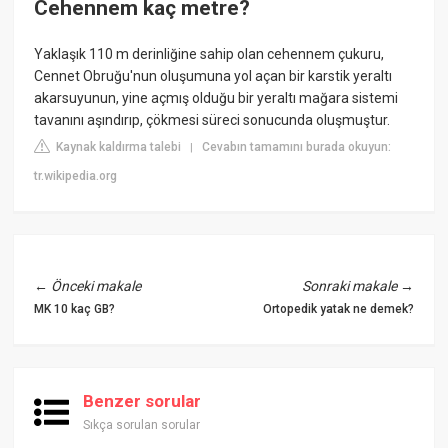
Cehennem kaç metre?
Yaklaşık 110 m derinliğine sahip olan cehennem çukuru,
Cennet Obruğu'nun oluşumuna yol açan bir karstik yeraltı
akarsuyunun, yine açmış olduğu bir yeraltı mağara sistemi
tavanını aşındırıp, çökmesi süreci sonucunda oluşmuştur.
Kaynak kaldırma talebi
Cevabın tamamını burada okuyun:
|
tr.wikipedia.org
←
Önceki makale
Sonraki makale
→
MK 10 kaç GB?
Ortopedik yatak ne demek?
Benzer sorular
Sıkça sorulan sorular