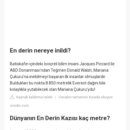
En derin nereye inildi?
Batiskafın içindeki İsviçreli bilim insanı Jacques Piccard ile
ABD Donanması'ndan Teğmen Donald Walsh, Mariana
Çukuru'na inebilmeyi başaran ilk insanlar olmuşlardır.
Buldukları bu nokta 8.850 metrelik Everest dağını bile
kolaylıkla yutabilecek olan Mariana Çukuru'ydu!
Kaynak kaldırma talebi
Cevabın tamamını burada okuyun:
|
onedio.com
Dünyanın En Derin Kazısı kaç metre?