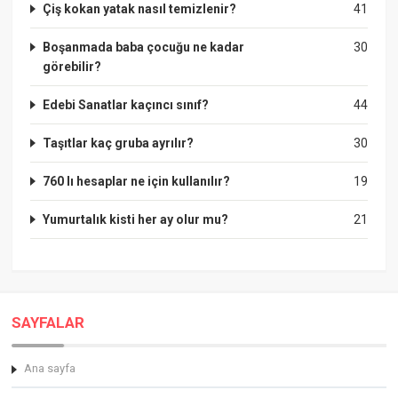
Çiş kokan yatak nasıl temizlenir?
41
Boşanmada baba çocuğu ne kadar
30
görebilir?
Edebi Sanatlar kaçıncı sınıf?
44
Taşıtlar kaç gruba ayrılır?
30
760 lı hesaplar ne için kullanılır?
19
Yumurtalık kisti her ay olur mu?
21
SAYFALAR
Ana sayfa