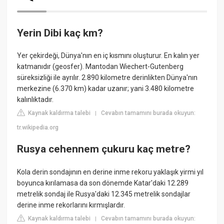
Yerin Dibi kaç km?
Yer çekirdeği, Dünya'nın en iç kısmını oluşturur. En kalın yer
katmanıdır (geosfer). Mantodan Wiechert-Gutenberg
süreksizliği ile ayrılır. 2.890 kilometre derinlikten Dünya'nın
merkezine (6.370 km) kadar uzanır; yani 3.480 kilometre
kalınlıktadır.
Kaynak kaldırma talebi
Cevabın tamamını burada okuyun:
|
tr.wikipedia.org
Rusya cehennem çukuru kaç metre?
Kola derin sondajının en derine inme rekoru yaklaşık yirmi yıl
boyunca kırılamasa da son dönemde Katar'daki 12.289
metrelik sondaj ile Rusya'daki 12.345 metrelik sondajlar
derine inme rekorlarını kırmışlardır.
Kaynak kaldırma talebi
Cevabın tamamını burada okuyun:
|