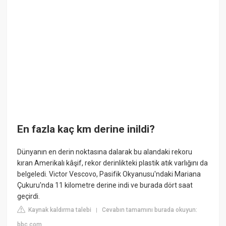
En fazla kaç km derine inildi?
Dünyanın en derin noktasına dalarak bu alandaki rekoru
kıran Amerikalı kâşif, rekor derinlikteki plastik atık varlığını da
belgeledi. Victor Vescovo, Pasifik Okyanusu'ndaki Mariana
Çukuru'nda 11 kilometre derine indi ve burada dört saat
geçirdi.
Kaynak kaldırma talebi
Cevabın tamamını burada okuyun:
|
bbc.com