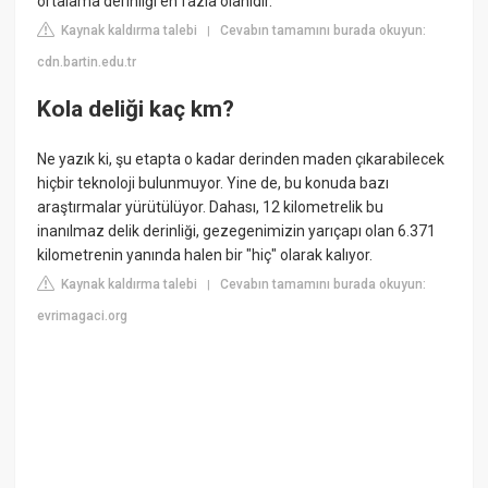
ortalama derinliği en fazla olanıdır.
Kaynak kaldırma talebi
Cevabın tamamını burada okuyun:
|
cdn.bartin.edu.tr
Kola deliği kaç km?
Ne yazık ki, şu etapta o kadar derinden maden çıkarabilecek
hiçbir teknoloji bulunmuyor. Yine de, bu konuda bazı
araştırmalar yürütülüyor. Dahası, 12 kilometrelik bu
inanılmaz delik derinliği, gezegenimizin yarıçapı olan 6.371
kilometrenin yanında halen bir "hiç" olarak kalıyor.
Kaynak kaldırma talebi
Cevabın tamamını burada okuyun:
|
evrimagaci.org