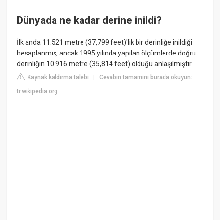
Dünyada ne kadar derine inildi?
İlk anda 11.521 metre (37,799 feet)'lik bir derinliğe inildiği
hesaplanmış, ancak 1995 yılında yapılan ölçümlerde doğru
derinliğin 10.916 metre (35,814 feet) olduğu anlaşılmıştır.
Kaynak kaldırma talebi
Cevabın tamamını burada okuyun:
|
tr.wikipedia.org