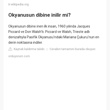
tr.wikipedia.org
Okyanusun dibine inilir mi?
Okyanusun dibine inen ilk insan, 1960 yılında Jacques
Piccard ve Don Walsh'tı. Piccard ve Walsh, Trieste adlı
denizaltıyla Pasifik Okyanusu'ndaki Mariana Çukuru'nun en
derin noktasına indiler.
Kaynak kaldırma talebi
Cevabın tamamını burada okuyun:
|
orduyorum.com