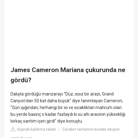
James Cameron Mariana çukurunda ne
gördü?
Dalışta gördüğü manzarayı “Düz, ıssız bir arazi, Grand
Canyon'dan 50 kat daha büyük” diye tanımlayan Cameron,
“Gün ışığından, herhangi bir ısı ve sıcaklıktan mahrum olan
bu yerde basınç o kadar fazlaydı ki su altı aracının yüksekliği
birkaç santim içeri girdi” diye konuştu.
Kaynak kaldırma talebi
Cevabın tamamını burada okuyun:
|