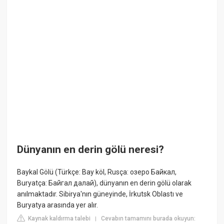
Dünyanın en derin gölü neresi?
Baykal Gölü (Türkçe: Bay köl, Rusça: озеро Байкал,
Buryatça: Байгал далай), dünyanın en derin gölü olarak
anılmaktadır. Sibirya'nın güneyinde, İrkutsk Oblastı ve
Buryatya arasında yer alır.
Kaynak kaldırma talebi
Cevabın tamamını burada okuyun:
|