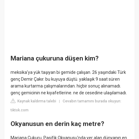
Mariana çukuruna düşen kim?
meksika'ya yük taşıyan bi gemide çalışan. 26 yaşındaki Türk
genç Demir Çakır. bu kuyuya düştü. yaklaşık 9 saat süren
arama kurtarma çalışmalarından. hiçbir sonuç alınamadı.
genç gemicinin ne kıyafetlerine. ne de cesedine ulaşılamadı.
Kaynak kaldırma talebi
Cevabın tamamını burada okuyun:
|
tiktok.com
Okyanusun en derin kaç metre?
Mariana Çukuru, Pasifik Okyanusu'nda yer alan dünyanın en