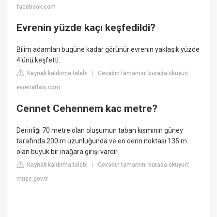
facebook.com
Evrenin yüzde kaçı keşfedildi?
Bilim adamları bugüne kadar görünür evrenin yaklaşık yüzde
4'ünü keşfetti.
Kaynak kaldırma talebi
Cevabın tamamını burada okuyun:
|
evrenatlasi.com
Cennet Cehennem kac metre?
Derinliği 70 metre olan oluşumun taban kısmının güney
tarafında 200 m uzunluğunda ve en derin noktası 135 m
olan büyük bir ınağara girişi vardır.
Kaynak kaldırma talebi
Cevabın tamamını burada okuyun:
|
muze.gov.tr