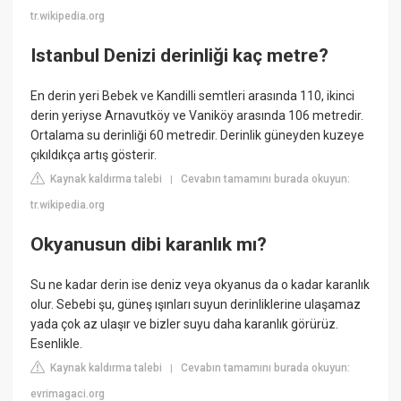
tr.wikipedia.org
Istanbul Denizi derinliği kaç metre?
En derin yeri Bebek ve Kandilli semtleri arasında 110, ikinci
derin yeriyse Arnavutköy ve Vaniköy arasında 106 metredir.
Ortalama su derinliği 60 metredir. Derinlik güneyden kuzeye
çıkıldıkça artış gösterir.
Kaynak kaldırma talebi
Cevabın tamamını burada okuyun:
|
tr.wikipedia.org
Okyanusun dibi karanlık mı?
Su ne kadar derin ise deniz veya okyanus da o kadar karanlık
olur. Sebebi şu, güneş ışınları suyun derinliklerine ulaşamaz
yada çok az ulaşır ve bizler suyu daha karanlık görürüz.
Esenlikle.
Kaynak kaldırma talebi
Cevabın tamamını burada okuyun:
|
evrimagaci.org