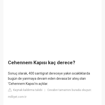
Cehennem Kapısı kaç derece?
Sonuç olarak, 400 santigrat dereceye yakın sıcaklıklarda
bugün de yanmaya devam eden devasa bir ateş olan
'Cehennem Kapısı'nı açtılar.
Kaynak kaldırma talebi
Cevabın tamamını burada okuyun:
|
milliyet.com.tr