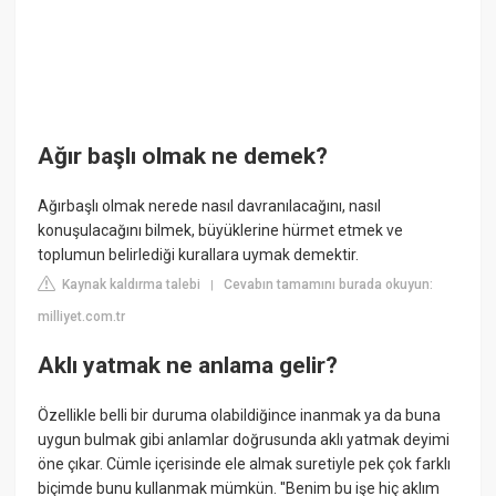
Ağır başlı olmak ne demek?
Ağırbaşlı olmak nerede nasıl davranılacağını, nasıl
konuşulacağını bilmek, büyüklerine hürmet etmek ve
toplumun belirlediği kurallara uymak demektir.
Kaynak kaldırma talebi
Cevabın tamamını burada okuyun:
|
milliyet.com.tr
Aklı yatmak ne anlama gelir?
Özellikle belli bir duruma olabildiğince inanmak ya da buna
uygun bulmak gibi anlamlar doğrusunda aklı yatmak deyimi
öne çıkar. Cümle içerisinde ele almak suretiyle pek çok farklı
biçimde bunu kullanmak mümkün. ''Benim bu işe hiç aklım