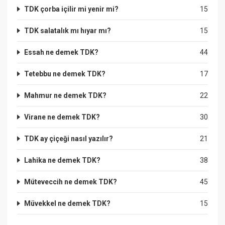
TDK çorba içilir mi yenir mi?
15
TDK salatalık mı hıyar mı?
15
Essah ne demek TDK?
44
Tetebbu ne demek TDK?
17
Mahmur ne demek TDK?
22
Virane ne demek TDK?
30
TDK ay çiçeği nasıl yazılır?
21
Lahika ne demek TDK?
38
Müteveccih ne demek TDK?
45
Müvekkel ne demek TDK?
15