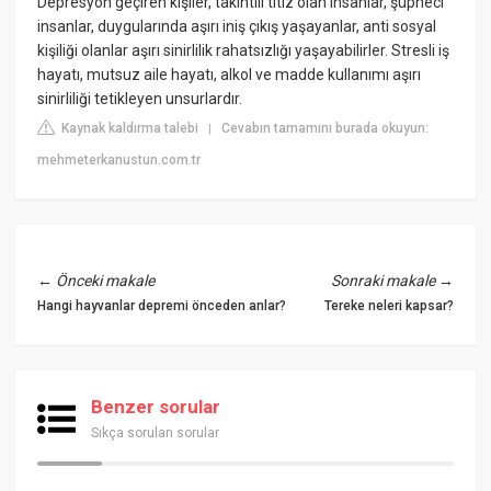
Depresyon geçiren kişiler, takıntılı titiz olan insanlar, şüpheci
insanlar, duygularında aşırı iniş çıkış yaşayanlar, anti sosyal
kişiliği olanlar aşırı sinirlilik rahatsızlığı yaşayabilirler. Stresli iş
hayatı, mutsuz aile hayatı, alkol ve madde kullanımı aşırı
sinirliliği tetikleyen unsurlardır.
Kaynak kaldırma talebi
Cevabın tamamını burada okuyun:
|
mehmeterkanustun.com.tr
←
Önceki makale
Sonraki makale
→
Hangi hayvanlar depremi önceden anlar?
Tereke neleri kapsar?
Benzer sorular
Sıkça sorulan sorular