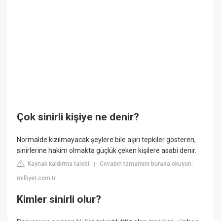
Çok sinirli kişiye ne denir?
Normalde kızılmayacak şeylere bile aşırı tepkiler gösteren,
sinirlerine hakim olmakta güçlük çeken kişilere asabi denir.
Kaynak kaldırma talebi
Cevabın tamamını burada okuyun:
|
milliyet.com.tr
Kimler sinirli olur?