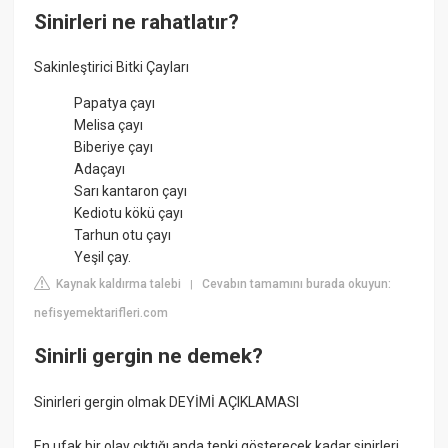
Sinirleri ne rahatlatır?
Sakinleştirici Bitki Çayları
Papatya çayı
Melisa çayı
Biberiye çayı
Adaçayı
Sarı kantaron çayı
Kediotu kökü çayı
Tarhun otu çayı
Yeşil çay.
Kaynak kaldırma talebi
Cevabın tamamını burada okuyun:
|
nefisyemektarifleri.com
Sinirli gergin ne demek?
Sinirleri gergin olmak DEYİMİ AÇIKLAMASI
En ufak bir olay çıktığı anda tepki gösterecek kadar sinirleri