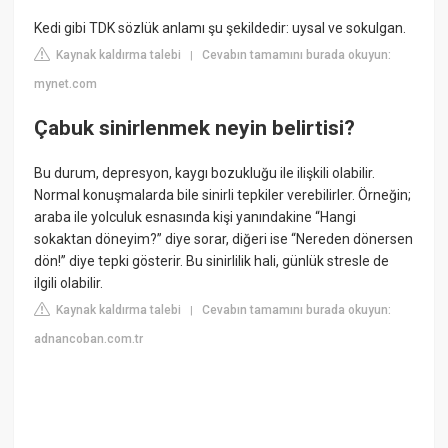
Kedi gibi TDK sözlük anlamı şu şekildedir: uysal ve sokulgan.
Kaynak kaldırma talebi
Cevabın tamamını burada okuyun:
|
mynet.com
Çabuk sinirlenmek neyin belirtisi?
Bu durum, depresyon, kaygı bozukluğu ile ilişkili olabilir.
Normal konuşmalarda bile sinirli tepkiler verebilirler. Örneğin;
araba ile yolculuk esnasında kişi yanındakine “Hangi
sokaktan döneyim?” diye sorar, diğeri ise “Nereden dönersen
dön!” diye tepki gösterir. Bu sinirlilik hali, günlük stresle de
ilgili olabilir.
Kaynak kaldırma talebi
Cevabın tamamını burada okuyun:
|
adnancoban.com.tr