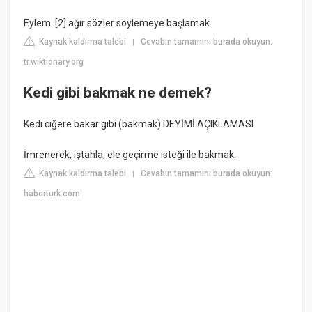
Eylem. [2] ağır sözler söylemeye başlamak.
Kaynak kaldırma talebi
Cevabın tamamını burada okuyun:
|
tr.wiktionary.org
Kedi gibi bakmak ne demek?
Kedi ciğere bakar gibi (bakmak) DEYİMİ AÇIKLAMASI
İmrenerek, iştahla, ele geçirme isteği ile bakmak.
Kaynak kaldırma talebi
Cevabın tamamını burada okuyun:
|
haberturk.com