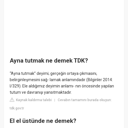
Ayna tutmak ne demek TDK?
“Ayna tutmak” deyimi; gerçeğin ortaya çıkmasını,
belirginleşmesini sağ- lamak anlamındadır (Bilginler 2014:
I/329). Ele aldığımız deyimin anlamı- nın öncesinde yapılan
tutum ve davranışı yansıtmaktadır.
Kaynak kaldırma talebi
Cevabın tamamını burada okuyun:
|
tdk.gov.tr
El el üstünde ne demek?