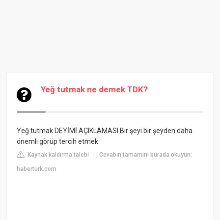
Yeğ tutmak ne demek TDK?
Yeğ tutmak DEYİMİ AÇIKLAMASI
Bir şeyi bir şeyden daha
önemli görüp tercih etmek.
Kaynak kaldırma talebi
Cevabın tamamını burada okuyun:
|
haberturk.com