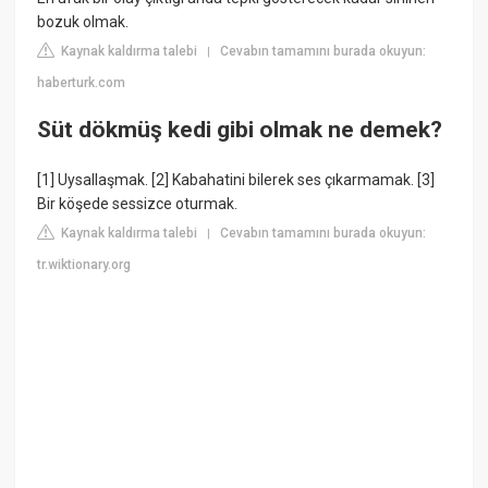
bozuk olmak.
Kaynak kaldırma talebi
Cevabın tamamını burada okuyun:
|
haberturk.com
Süt dökmüş kedi gibi olmak ne demek?
[1] Uysallaşmak. [2] Kabahatini bilerek ses çıkarmamak. [3]
Bir köşede sessizce oturmak.
Kaynak kaldırma talebi
Cevabın tamamını burada okuyun:
|
tr.wiktionary.org