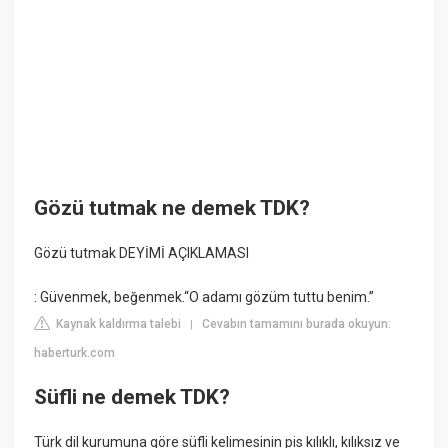
Gözü tutmak ne demek TDK?
Gözü tutmak DEYİMİ AÇIKLAMASI
: Güvenmek, beğenmek.“O adamı gözüm tuttu benim.”
Kaynak kaldırma talebi
Cevabın tamamını burada okuyun:
|
haberturk.com
Süfli ne demek TDK?
Türk dil kurumuna göre süfli kelimesinin pis kılıklı, kılıksız ve