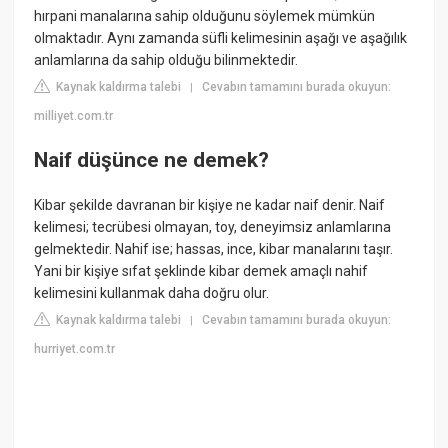
hırpani manalarına sahip olduğunu söylemek mümkün
olmaktadır. Aynı zamanda süfli kelimesinin aşağı ve aşağılık
anlamlarına da sahip olduğu bilinmektedir.
Kaynak kaldırma talebi
Cevabın tamamını burada okuyun:
|
milliyet.com.tr
Naif düşünce ne demek?
Kibar şekilde davranan bir kişiye ne kadar naif denir. Naif
kelimesi; tecrübesi olmayan, toy, deneyimsiz anlamlarına
gelmektedir. Nahif ise; hassas, ince, kibar manalarını taşır.
Yani bir kişiye sıfat şeklinde kibar demek amaçlı nahif
kelimesini kullanmak daha doğru olur.
Kaynak kaldırma talebi
Cevabın tamamını burada okuyun:
|
hurriyet.com.tr