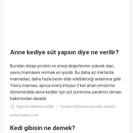
Anne kediye süt yapsın diye ne verilir?
Bundan dolayı protein ve enerji değerlerinin yüksek olan,
yavru mamasını vermek en iyisidir. Bu daha az miktarda
mamadan, daha fazla besin elde edebileceği anlamına gelir.
Yavru maması, ayrıca enerji ihtiyacı 3 kat artan emzirme
dönemindeki anne kediler için süt üretimine yardımcı olması
bakımından idealdir.
Kaynak kaldırma talebi
Cevabın tamamını burada okuyun:
|
temizmama.com
Kedi gibisin ne demek?