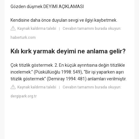
Gözden düşmek DEYİMİ AÇIKLAMASI
Kendisine daha önce duyulan sevgi ve ilgiyi kaybetmek.
Kaynak kaldırma talebi
Cevabın tamamını burada okuyun:
|
haberturk.com
Kılı kırk yarmak deyimi ne anlama gelir?
Çok titizlik göstermek. 2. En küçük ayrıntısına değin titizlikle
incelemek.” (Püsküllüoğlu 1998: 549), “Bir işi yaparken aşırı
titizlik göstermek” (Demiray 1994: 481) anlamları verilmiştir.
Kaynak kaldırma talebi
Cevabın tamamını burada okuyun:
|
dergipark.org.tr