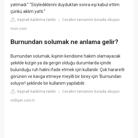
yatmadı.'' ''Söylediklerini duyduktan sonra eşi kabul ettim
çünkü aklım yattı.''
Kaynak kaldırma talebi
Cevabın tamamını burada okuyun:
|
msn.com
Burnundan solumak ne anlama gelir?
Burnundan solumak, kişinin kendisine hakim olamayacak
şekilde kızgın ya da gergin olduğu durumlarda içinde
bulunduğu ruh halini ifade etmek için kullanılır. Çok hararetli
görünen ve kavga etmeye meyilli bir birey için 'Burnundan
soluyor! şeklinde bir kullanım yapılabilir.
Kaynak kaldırma talebi
Cevabın tamamını burada okuyun:
|
milliyet.com.tr