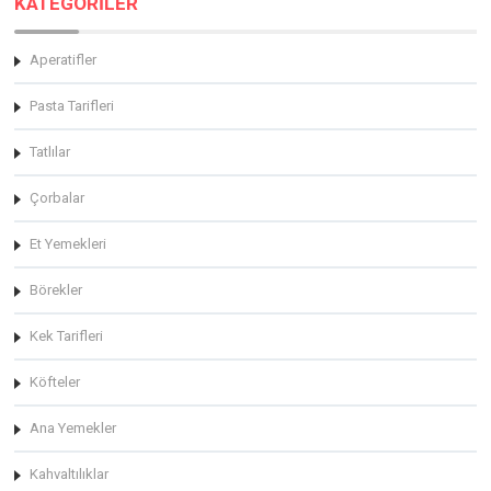
KATEGORİLER
Aperatifler
Pasta Tarifleri
Tatlılar
Çorbalar
Et Yemekleri
Börekler
Kek Tarifleri
Köfteler
Ana Yemekler
Kahvaltılıklar