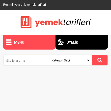
Resimli ve pratik yemek tarifleri
MENU
ÜYELİK