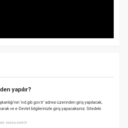
den yapılır?
kanlığı'nın 'ivd.gib.gov.tr' adresi üzerinden giriş yapılacak,
arak ve e-Devlet bilgilerinizle giriş yapacaksınız. Sitedeki
un: sozcu.com.tr