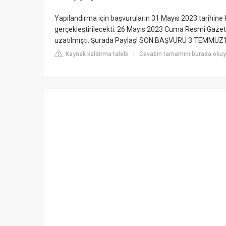
Yapılandırma için başvuruların 31 Mayıs 2023 tarihine k
gerçekleştirilecekti. 26 Mayıs 2023 Cuma Resmi Gazete
uzatılmıştı. Şurada Paylaş! SON BAŞVURU 3 TEMMUZ
Kaynak kaldırma talebi
Cevabın tamamını burada okuy
|