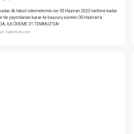
adar, ilk taksit ödemelerinin ise 30 Haziran 2023 tarihine kadar
'de yayımlanan karar ile başvuru süreleri 30 Haziran'a
'DA, İLK ÖDEME 31 TEMMUZ'DA!
un: haberturk.com