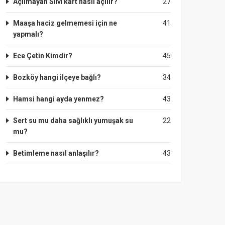
Açılmayan SIM kart nasıl açılır?
27
Maaşa haciz gelmemesi için ne
41
yapmalı?
Ece Çetin Kimdir?
45
Bozköy hangi ilçeye bağlı?
34
Hamsi hangi ayda yenmez?
43
Sert su mu daha sağlıklı yumuşak su
22
mu?
Betimleme nasıl anlaşılır?
43