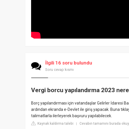
İlgili 16 soru bulundu
Soru cevap kısmı
Vergi borcu yapılandırma 2023 nere
Borç yapılandırması için vatandaşlar Gelirler İdaresi Baş
ardından ekranda e-Devlet ile giriş yapacak. Buna tıklay
talimatlarla ilerleyerek başvuru yapılabilecek.
Kaynak kaldırma talebi
Cevabın tamamını burada okuy
|