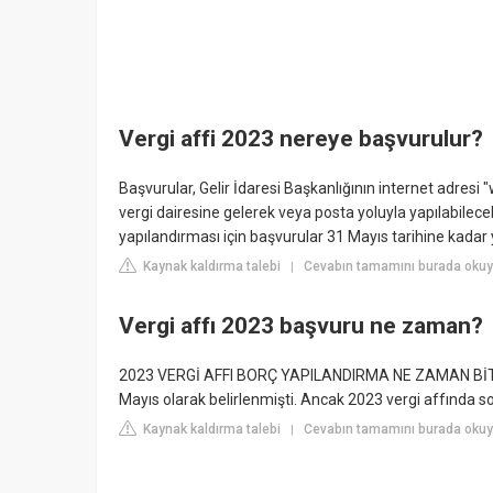
Vergi affi 2023 nereye başvurulur?
Başvurular, Gelir İdaresi Başkanlığının internet adresi
vergi dairesine gelerek veya posta yoluyla yapılabil
yapılandırması için başvurular 31 Mayıs tarihine kadar 
Kaynak kaldırma talebi
Cevabın tamamını burada okuy
|
Vergi affı 2023 başvuru ne zaman?
2023 VERGİ AFFI BORÇ YAPILANDIRMA NE ZAMAN BİTİYO
Mayıs olarak belirlenmişti. Ancak 2023 vergi affında so
Kaynak kaldırma talebi
Cevabın tamamını burada okuyu
|