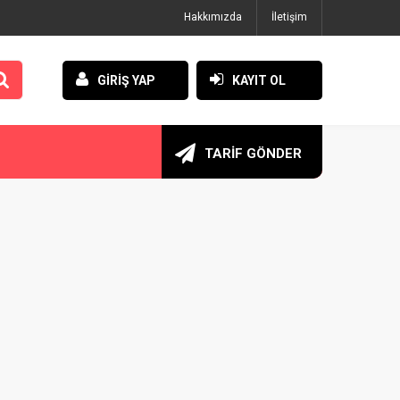
Hakkımızda
İletişim
GİRİŞ YAP
KAYIT OL
TARİF GÖNDER