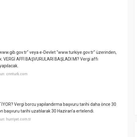
 "www.gib.gov.tr" veya e-Devlet "www.turkiye.gov.tr" üzerinden,
ecek. VERGİ AFFI BAŞVURULARI BAŞLADI MI? Vergi affı
yapılacak.
un: cnnturk.com
R? Vergi borcu yapılandırma başvuru tarihi daha önce 30
n başvuru tarihi uzatılarak 30 Haziran'a ertelendi.
n: hurriyet.com.tr