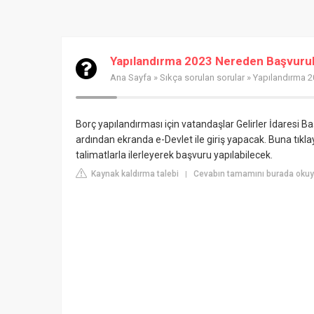
Yapılandırma 2023 Nereden Başvuru
Ana Sayfa
»
Sıkça sorulan sorular
» Yapılandırma 2
Borç yapılandırması için vatandaşlar Gelirler İdaresi Baş
ardından ekranda e-Devlet ile giriş yapacak. Buna tıklay
talimatlarla ilerleyerek başvuru yapılabilecek.
Kaynak kaldırma talebi
Cevabın tamamını burada okuy
|