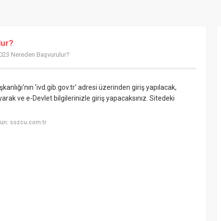
lur?
023 Nereden Başvurulur?
kanlığı'nın 'ivd.gib.gov.tr' adresi üzerinden giriş yapılacak,
arak ve e-Devlet bilgilerinizle giriş yapacaksınız. Sitedeki
un: sozcu.com.tr