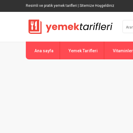
Resimli ve pratik yemek tarifleri | Sitemize Hoşgeldiniz
Ana sayfa
Yemek Tarifleri
Vitaminler