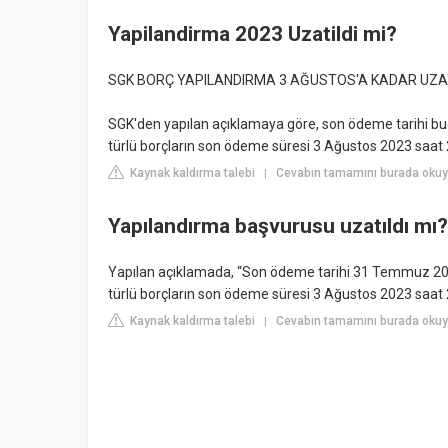
Yapilandirma 2023 Uzatildi mi?
SGK BORÇ YAPILANDIRMA 3 AĞUSTOS'A KADAR UZAT
SGK'den yapılan açıklamaya göre, son ödeme tarihi bug
türlü borçların son ödeme süresi 3 Ağustos 2023 saat 2
Kaynak kaldırma talebi
Cevabın tamamını burada okuy
|
Yapılandırma başvurusu uzatıldı mı?
Yapılan açıklamada, “Son ödeme tarihi 31 Temmuz 2023
türlü borçların son ödeme süresi 3 Ağustos 2023 saat 23
Kaynak kaldırma talebi
Cevabın tamamını burada okuyu
|