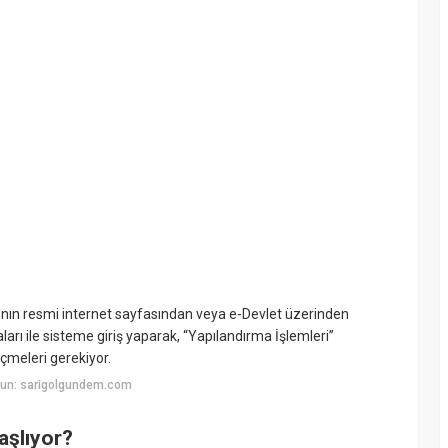
ğı'nın resmi internet sayfasından veya e-Devlet üzerinden
aları ile sisteme giriş yaparak, “Yapılandırma İşlemleri”
meleri gerekiyor.
yun: sarigolgundem.com
aşlıyor?