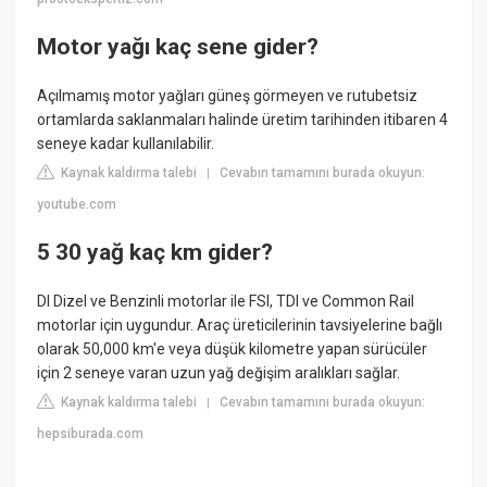
Motor yağı kaç sene gider?
Açılmamış motor yağları güneş görmeyen ve rutubetsiz
ortamlarda saklanmaları halinde üretim tarihinden itibaren 4
seneye kadar kullanılabilir.
Kaynak kaldırma talebi
Cevabın tamamını burada okuyun:
|
youtube.com
5 30 yağ kaç km gider?
DI Dizel ve Benzinli motorlar ile FSI, TDI ve Common Rail
motorlar için uygundur. Araç üreticilerinin tavsiyelerine bağlı
olarak 50,000 km'e veya düşük kilometre yapan sürücüler
için 2 seneye varan uzun yağ değişim aralıkları sağlar.
Kaynak kaldırma talebi
Cevabın tamamını burada okuyun:
|
hepsiburada.com