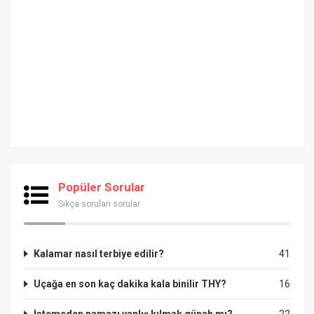
Popüler Sorular
Sıkça sorulan sorular
Kalamar nasıl terbiye edilir?
41
Uçağa en son kaç dakika kala binilir THY?
16
Istemeden namazı yanlış kılmak günah mı?
22