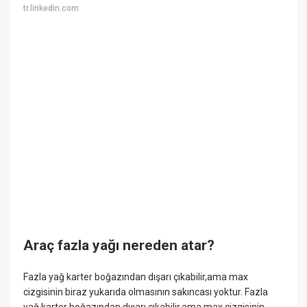
tr.linkedin.com
Araç fazla yağı nereden atar?
Fazla yağ karter boğazından dışarı çıkabilir,ama max
cizgisinin biraz yukarıda olmasının sakıncası yoktur. Fazla
yağ karter boğazından dışarı çıkabilir,ama max cizgisinin