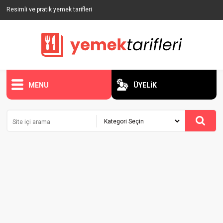
Resimli ve pratik yemek tarifleri
MENU
ÜYELİK