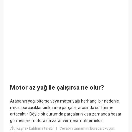
Motor az yağ ile çalışırsa ne olur?
Arabanın yağı biterse veya motor yağı herhangi bir nedenle
mikro parçacıklar biriktirirse parçalar arasında sürtünme
artacaktır. Böyle bir durumda parçaların kısa zamanda hasar
görmesi ve motora da zarar vermesi muhtemeldir.
Kaynak kaldırma talebi
Cevabın tamamını burada okuyun:
|