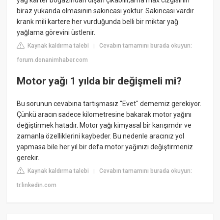
biraz yukarıda olmasının sakıncası yoktur. Sakıncası vardır.
krank mili kartere her vurduğunda belli bir miktar yağ
yağlama görevini üstlenir.
Kaynak kaldırma talebi
Cevabın tamamını burada okuyun:
|
forum.donanimhaber.com
Motor yağı 1 yılda bir değişmeli mi?
Bu sorunun cevabına tartışmasız "Evet" dememiz gerekiyor.
Çünkü aracın sadece kilometresine bakarak motor yağını
değiştirmek hatadır. Motor yağı kimyasal bir karışımdır ve
zamanla özelliklerini kaybeder. Bu nedenle aracınız yol
yapmasa bile her yıl bir defa motor yağınızı değiştirmeniz
gerekir.
Kaynak kaldırma talebi
Cevabın tamamını burada okuyun:
|
tr.linkedin.com