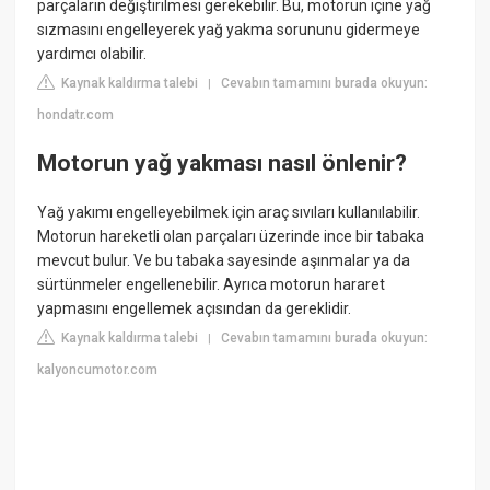
parçaların değiştirilmesi gerekebilir. Bu, motorun içine yağ
sızmasını engelleyerek yağ yakma sorununu gidermeye
yardımcı olabilir.
Kaynak kaldırma talebi
Cevabın tamamını burada okuyun:
|
hondatr.com
Motorun yağ yakması nasıl önlenir?
Yağ yakımı engelleyebilmek için araç sıvıları kullanılabilir.
Motorun hareketli olan parçaları üzerinde ince bir tabaka
mevcut bulur. Ve bu tabaka sayesinde aşınmalar ya da
sürtünmeler engellenebilir. Ayrıca motorun hararet
yapmasını engellemek açısından da gereklidir.
Kaynak kaldırma talebi
Cevabın tamamını burada okuyun:
|
kalyoncumotor.com