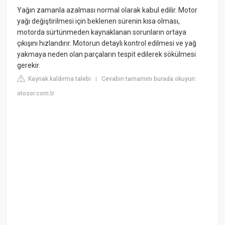
Yağın zamanla azalması normal olarak kabul edilir. Motor
yağı değiştirilmesi için beklenen sürenin kısa olması,
motorda sürtünmeden kaynaklanan sorunların ortaya
çıkışını hızlandırır. Motorun detaylı kontrol edilmesi ve yağ
yakmaya neden olan parçaların tespit edilerek sökülmesi
gerekir.
Kaynak kaldırma talebi
Cevabın tamamını burada okuyun:
|
otosor.com.tr