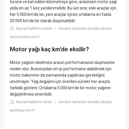
türüne ve kat edilen kilometreye göre, aracınızın motor yağı
yılda en az 1 kez yenilenmelidir. Bu üst sınır, eski araçlar için
her 5.000 km'de bir, yeni araçlar içinse ortalama en fazla
20.000 km'de bir olarak düşünülebilir.
Kaynak kaldırma talebi
Cevabın tamamını burada okuyun:
|
euromaster.com.tr
Motor yağı kaç km'de eksilir?
Motor yağının eksilmesi aracın performansının düşmesine
neden olur. Aracınızdan en iyi performansı alabilmek için
motor bakımının da zamanında yapılması gerektiğini
unutmayın. Yağ değişimi için önerilen süreler her araçta
farklılık gösterir. Ortalama 5.000 km'de bir motor yağının
değiştirilmesi önemlidir.
Kaynak kaldırma talebi
Cevabın tamamını burada okuyun:
|
autoking.com.tr