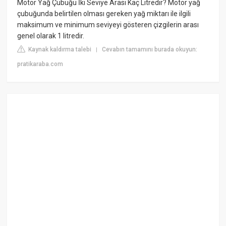
Motor Yağ Çubuğu İki Seviye Arası Kaç Litredir? Motor yağ
çubuğunda belirtilen olması gereken yağ miktarı ile ilgili
maksimum ve minimum seviyeyi gösteren çizgilerin arası
genel olarak 1 litredir.
Kaynak kaldırma talebi
Cevabın tamamını burada okuyun:
|
pratikaraba.com