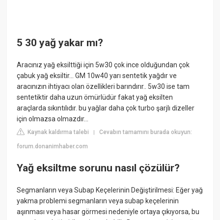
5 30 yağ yakar mı?
Aracınız yağ eksilttiği için 5w30 çok ince olduğundan çok
çabuk yağ eksiltir... GM 10w40 yarı sentetik yağdır ve
aracınızın ihtiyacı olan özellikleri barındırır.. 5w30 ise tam
sentetiktir daha uzun ömürlüdür fakat yağ eksilten
araçlarda sıkıntılıdır. bu yağlar daha çok turbo şarjlı dizeller
için olmazsa olmazdır...
Kaynak kaldırma talebi
Cevabın tamamını burada okuyun:
|
forum.donanimhaber.com
Yağ eksiltme sorunu nasıl çözülür?
Segmanların veya Subap Keçelerinin Değiştirilmesi: Eğer yağ
yakma problemi segmanların veya subap keçelerinin
aşınması veya hasar görmesi nedeniyle ortaya çıkıyorsa, bu