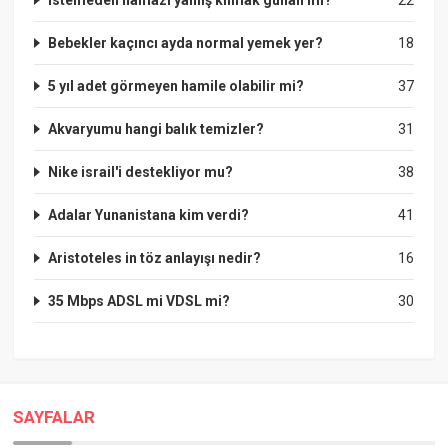
Bebekler kaçıncı ayda normal yemek yer?
18
5 yıl adet görmeyen hamile olabilir mi?
37
Akvaryumu hangi balık temizler?
31
Nike israil'i destekliyor mu?
38
Adalar Yunanistana kim verdi?
41
Aristoteles in töz anlayışı nedir?
16
35 Mbps ADSL mi VDSL mi?
30
SAYFALAR