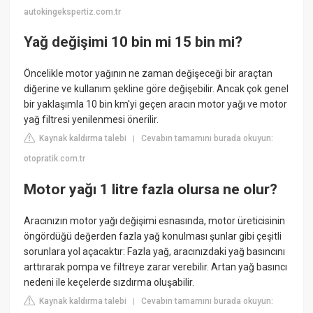
autokingekspertiz.com.tr
Yağ değişimi 10 bin mi 15 bin mi?
Öncelikle motor yağının ne zaman değişeceği bir araçtan
diğerine ve kullanım şekline göre değişebilir. Ancak çok genel
bir yaklaşımla 10 bin km'yi geçen aracın motor yağı ve motor
yağ filtresi yenilenmesi önerilir.
Kaynak kaldırma talebi
Cevabın tamamını burada okuyun:
|
otopratik.com.tr
Motor yağı 1 litre fazla olursa ne olur?
Aracınızın motor yağı değişimi esnasında, motor üreticisinin
öngördüğü değerden fazla yağ konulması şunlar gibi çeşitli
sorunlara yol açacaktır: Fazla yağ, aracınızdaki yağ basıncını
arttırarak pompa ve filtreye zarar verebilir. Artan yağ basıncı
nedeni ile keçelerde sızdırma oluşabilir.
Kaynak kaldırma talebi
Cevabın tamamını burada okuyun:
|