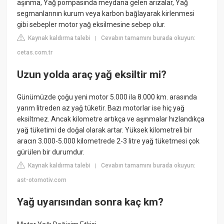
aşınma, Yağ pompasında meydana gelen arızalar, Yağ
segmanlarının kurum veya karbon bağlayarak kirlenmesi
gibi sebepler motor yağ eksilmesine sebep olur.
Kaynak kaldırma talebi
Cevabın tamamını burada okuyun:
|
cetas.com.tr
Uzun yolda araç yağ eksiltir mi?
Günümüzde çoğu yeni motor 5.000 ila 8.000 km. arasında
yarım litreden az yağ tüketir. Bazı motorlar ise hiç yağ
eksiltmez. Ancak kilometre artıkça ve aşınmalar hızlandıkça
yağ tüketimi de doğal olarak artar. Yüksek kilometreli bir
aracın 3.000-5.000 kilometrede 2-3 litre yağ tüketmesi çok
gürülen bir durumdur.
Kaynak kaldırma talebi
Cevabın tamamını burada okuyun:
|
ast-otomotiv.com
Yağ uyarısından sonra kaç km?