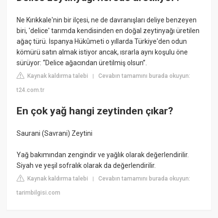
Ne Kırıkkale'nin bir ilçesi, ne de davranışları deliye benzeyen
biri, 'delice' tarımda kendisinden en doğal zeytinyağı üretilen
ağaç türü. İspanya Hükûmeti o yıllarda Türkiye'den odun
kömürü satın almak istiyor ancak, ısrarla aynı koşulu öne
sürüyor: “Delice ağacından üretilmiş olsun”.
Kaynak kaldırma talebi
Cevabın tamamını burada okuyun:
|
t24.com.tr
En çok yağ hangi zeytinden çıkar?
Saurani (Savrani) Zeytini
Yağ bakımından zengindir ve yağlık olarak değerlendirilir.
Siyah ve yeşil sofralık olarak da değerlendirilir.
Kaynak kaldırma talebi
Cevabın tamamını burada okuyun:
|
tarimbilgisi.com