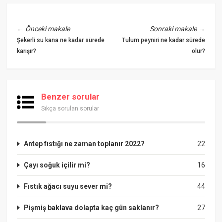
←
Önceki makale
Sonraki makale
→
Şekerli su kana ne kadar sürede
Tulum peyniri ne kadar sürede
karışır?
olur?
Benzer sorular
Sıkça sorulan sorular
Antep fıstığı ne zaman toplanır 2022?
22
Çayı soğuk içilir mi?
16
Fıstık ağacı suyu sever mi?
44
Pişmiş baklava dolapta kaç gün saklanır?
27