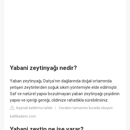
Yabani zeytinyağı nedir?
Yaban zeytinyağı, Datça'nın dağlarında doğal ortamında
yetişen zeytinlerden soğuk sıkım yöntemiyle elde edilmiştir.
Saf ve natürel yapısı bozulmayan yaban zeytinyağı çeşidinin
yapısı ve içeriği gereği, cildinize rahatlıkla sürebilirsiniz.
Kaynak kaldırma talebi
Cevabın tamamını burada okuyun:
|
ballibadem.com
Yabani zeytin ne işe yarar?