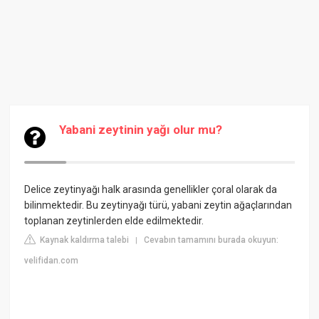
Yabani zeytinin yağı olur mu?
Delice zeytinyağı halk arasında genellikler çoral olarak da
bilinmektedir. Bu zeytinyağı türü, yabani zeytin ağaçlarından
toplanan zeytinlerden elde edilmektedir.
Kaynak kaldırma talebi
Cevabın tamamını burada okuyun:
|
velifidan.com