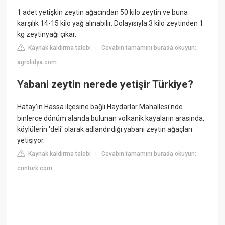
1 adet yetişkin zeytin ağacından 50 kilo zeytin ve buna
karşılık 14-15 kilo yağ alınabilir. Dolayısıyla 3 kilo zeytinden 1
kg zeytinyağı çıkar.
Kaynak kaldırma talebi
Cevabın tamamını burada okuyun:
|
agrolidya.com
Yabani zeytin nerede yetişir Türkiye?
Hatay'ın Hassa ilçesine bağlı Haydarlar Mahallesi'nde
binlerce dönüm alanda bulunan volkanik kayaların arasında,
köylülerin 'deli' olarak adlandırdığı yabani zeytin ağaçları
yetişiyor.
Kaynak kaldırma talebi
Cevabın tamamını burada okuyun:
|
cnnturk.com