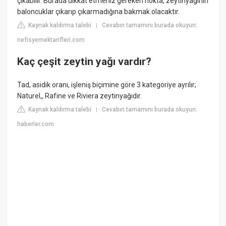
çıkabilir. Burada dikkat etmeniz gereken nokta, zeytinyağının
baloncuklar çıkarıp çıkarmadığına bakmak olacaktır.
Kaynak kaldırma talebi
Cevabın tamamını burada okuyun:
|
nefisyemektarifleri.com
Kaç çeşit zeytin yağı vardır?
Tad, asidik oranı, işleniş biçimine göre 3 kategoriye ayrılır;
Naturel,, Rafine ve Riviera zeytinyağıdır.
Kaynak kaldırma talebi
Cevabın tamamını burada okuyun:
|
haberler.com