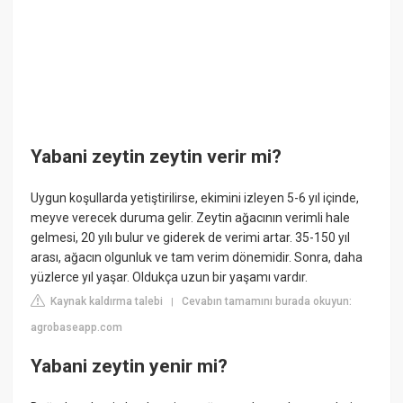
Yabani zeytin zeytin verir mi?
Uygun koşullarda yetiştirilirse, ekimini izleyen 5-6 yıl içinde,
meyve verecek duruma gelir. Zeytin ağacının verimli hale
gelmesi, 20 yılı bulur ve giderek de verimi artar. 35-150 yıl
arası, ağacın olgunluk ve tam verim dönemidir. Sonra, daha
yüzlerce yıl yaşar. Oldukça uzun bir yaşamı vardır.
Kaynak kaldırma talebi
Cevabın tamamını burada okuyun:
|
agrobaseapp.com
Yabani zeytin yenir mi?