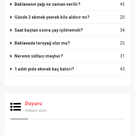
Baklavanın yağı ne zaman verilir?
45
Günde 2 ekmek yemek kilo aldırır mı?
20
Saat kaçtan sonra çay içilmemeli?
34
Baklavada tereyağ olur mu?
25
Nerenin sütlacı meşhur?
31
1 adet pide ekmek kaç kalori?
43
Duyuru
Reklam alanı