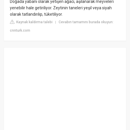
Doğada yabani olarak yetişen ağacı, aşılanarak meyveleri
yenebilir hale getiriliyor. Zeytinin taneleri yeşil veya siyah
olarak tatlandırılıp, tüketiliyor.
Kaynak kaldırma talebi
Cevabın tamamını burada okuyun:
|
cnnturk.com