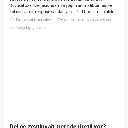
Duyusal özellikler açısından ise yoğun aromatik bir tadı ve
kokusu vardır, rengi ise sarıdan yeşile farklı tonlarda olabilir.
Kaynak kaldırma talebi
Cevabın tamamını burada okuyun:
|
komilizeytinyagi.com.tr
Delice zeytinyağı nerede üretiliyor?