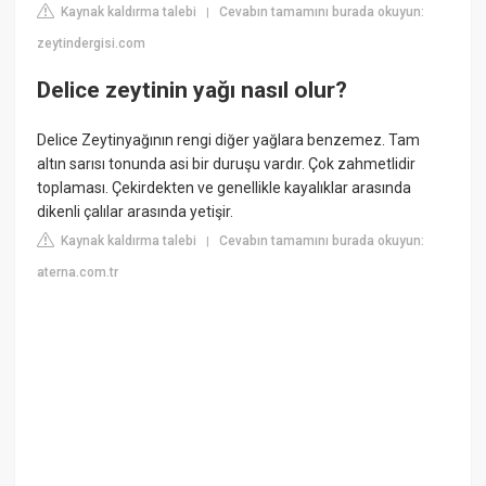
Kaynak kaldırma talebi
Cevabın tamamını burada okuyun:
|
zeytindergisi.com
Delice zeytinin yağı nasıl olur?
Delice Zeytinyağının rengi diğer yağlara benzemez. Tam
altın sarısı tonunda asi bir duruşu vardır. Çok zahmetlidir
toplaması. Çekirdekten ve genellikle kayalıklar arasında
dikenli çalılar arasında yetişir.
Kaynak kaldırma talebi
Cevabın tamamını burada okuyun:
|
aterna.com.tr