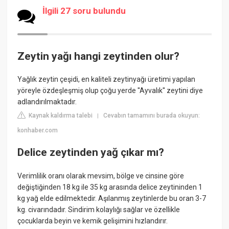
İlgili 27 soru bulundu
Zeytin yağı hangi zeytinden olur?
Yağlık zeytin çeşidi, en kaliteli zeytinyağı üretimi yapılan
yöreyle özdeşleşmiş olup çoğu yerde ''Ayvalık'' zeytini diye
adlandırılmaktadır.
Kaynak kaldırma talebi
Cevabın tamamını burada okuyun:
|
konhaber.com
Delice zeytinden yağ çıkar mı?
Verimlilik oranı olarak mevsim, bölge ve cinsine göre
değiştiğinden 18 kg ile 35 kg arasında delice zeytininden 1
kg yağ elde edilmektedir. Aşılanmış zeytinlerde bu oran 3-7
kg. civarındadır. Sindirim kolaylığı sağlar ve özellikle
çocuklarda beyin ve kemik gelişimini hızlandırır.