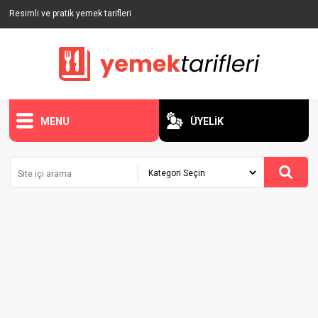
Resimli ve pratik yemek tarifleri
MENU
ÜYELİK