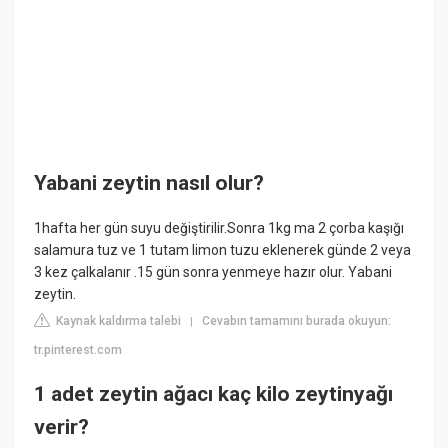
Yabani zeytin nasıl olur?
1hafta her gün suyu değiştirilir.Sonra 1kg ma 2 çorba kaşığı
salamura tuz ve 1 tutam limon tuzu eklenerek günde 2 veya
3 kez çalkalanır .15 gün sonra yenmeye hazır olur. Yabani
zeytin.
Kaynak kaldırma talebi
Cevabın tamamını burada okuyun:
|
tr.pinterest.com
1 adet zeytin ağacı kaç kilo zeytinyağı
verir?