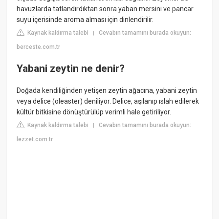
havuzlarda tatlandırdıktan sonra yaban mersini ve pancar
suyu içerisinde aroma alması için dinlendirilir.
Kaynak kaldırma talebi
Cevabın tamamını burada okuyun:
|
berceste.com.tr
Yabani zeytin ne denir?
Doğada kendiliğinden yetişen zeytin ağacına, yabani zeytin
veya delice (oleaster) deniliyor. Delice, aşılanıp ıslah edilerek
kültür bitkisine dönüştürülüp verimli hale getiriliyor.
Kaynak kaldırma talebi
Cevabın tamamını burada okuyun:
|
lezzet.com.tr