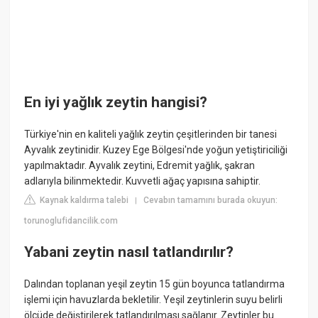
En iyi yağlık zeytin hangisi?
Türkiye'nin en kaliteli yağlık zeytin çeşitlerinden bir tanesi
Ayvalık zeytinidir. Kuzey Ege Bölgesi'nde yoğun yetiştiriciliği
yapılmaktadır. Ayvalık zeytini, Edremit yağlık, şakran
adlarıyla bilinmektedir. Kuvvetli ağaç yapısına sahiptir.
Kaynak kaldırma talebi
Cevabın tamamını burada okuyun:
|
torunoglufidancilik.com
Yabani zeytin nasıl tatlandırılır?
Dalından toplanan yeşil zeytin 15 gün boyunca tatlandırma
işlemi için havuzlarda bekletilir. Yeşil zeytinlerin suyu belirli
ölçüde değiştirilerek tatlandırılması sağlanır. Zeytinler bu