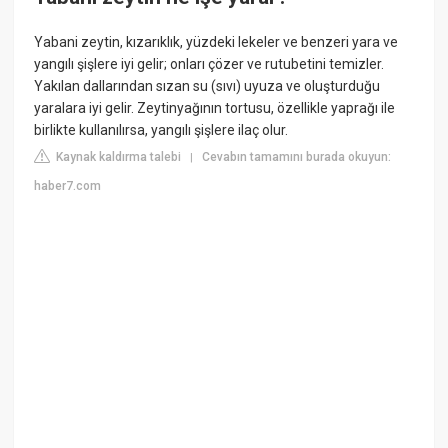
Yabani zeytin, kızarıklık, yüzdeki lekeler ve benzeri yara ve
yangılı şişlere iyi gelir; onları çözer ve rutubetini temizler.
Yakılan dallarından sızan su (sıvı) uyuza ve oluşturduğu
yaralara iyi gelir. Zeytinyağının tortusu, özellikle yaprağı ile
birlikte kullanılırsa, yangılı şişlere ilaç olur.
Kaynak kaldırma talebi
Cevabın tamamını burada okuyun:
|
haber7.com