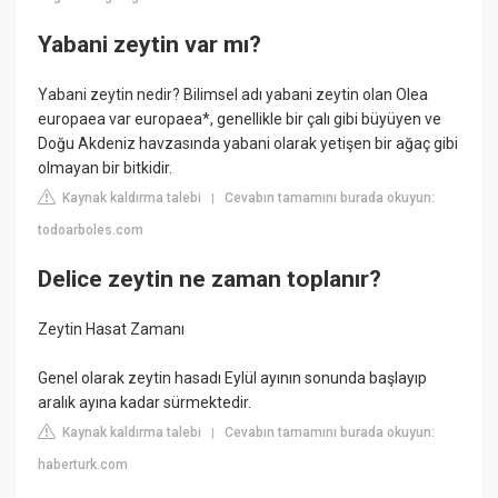
Yabani zeytin var mı?
Yabani zeytin nedir? Bilimsel adı yabani zeytin olan Olea
europaea var europaea*, genellikle bir çalı gibi büyüyen ve
Doğu Akdeniz havzasında yabani olarak yetişen bir ağaç gibi
olmayan bir bitkidir.
Kaynak kaldırma talebi
Cevabın tamamını burada okuyun:
|
todoarboles.com
Delice zeytin ne zaman toplanır?
Zeytin Hasat Zamanı
Genel olarak zeytin hasadı Eylül ayının sonunda başlayıp
aralık ayına kadar sürmektedir.
Kaynak kaldırma talebi
Cevabın tamamını burada okuyun:
|
haberturk.com