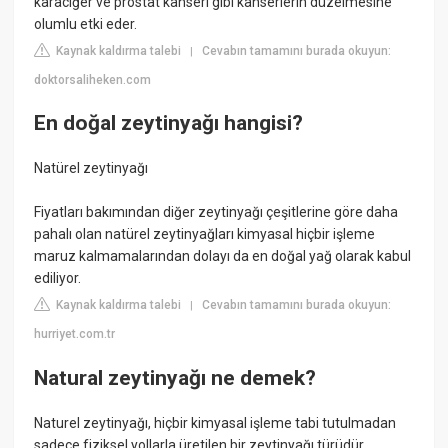
karaciğer ve prostat kanseri gibi kanserlerin düzelmesine
olumlu etki eder.
Kaynak kaldırma talebi
Cevabın tamamını burada okuyun:
|
doktorsaliheken.com
En doğal zeytinyağı hangisi?
Natürel zeytinyağı
Fiyatları bakımından diğer zeytinyağı çeşitlerine göre daha
pahalı olan natürel zeytinyağları kimyasal hiçbir işleme
maruz kalmamalarından dolayı da en doğal yağ olarak kabul
ediliyor.
Kaynak kaldırma talebi
Cevabın tamamını burada okuyun:
|
hurriyet.com.tr
Natural zeytinyağı ne demek?
Naturel zeytinyağı, hiçbir kimyasal işleme tabi tutulmadan
sadece fiziksel yollarla üretilen bir zeytinyağı türüdür.