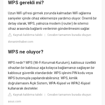
WPS gerekli mi?
Uzun WiFi şifresi girmek zorunda kalmadan WiFi ağlarına
saniyeler içinde cihaz eklemenize yardımcı oluyor. Önemli bir
detay olarak; WPS, yalnızca modem (router) ile istemci
cihaz arasında bağlantı verilerinin gönderilmesini sağlar.
Kaynak kaldırma talebi
Cevabın tamamını burada okuyun:
|
donanimhaber.com
WPS ne oluyor?
WPS nedir? WPS (Wi-Fi Korumalı Kurulum), kablosuz özellikli
cihazları bir kablosuz ağa kolayca bağlamanızı sağlayan bir
kablosuz güvenlik standardıdır. WPS işlevini PIN kodu veya
WPS butonuyla yapılandırabilirsiniz. WPS, kimlik
doğrulamasını Açık Sistem, WPA-Kişisel ve WPA2-Kişisel
kullanarak destekler.
Kaynak kaldırma talebi
Cevabın tamamını burada okuyun:
|
asus.com