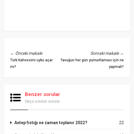
←
Önceki makale
Sonraki makale
→
Türk Kahvesimi uyku açar
Tavuğun her gün yumurtlaması için ne
mı?
yapmalı?
Benzer sorular
Sıkça sorulan sorular
Antep fıstığı ne zaman toplanır 2022?
22