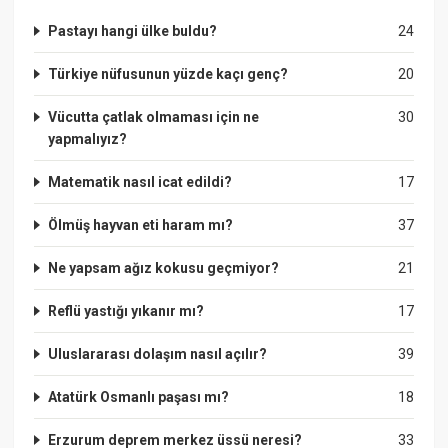
Pastayı hangi ülke buldu?
24
Türkiye nüfusunun yüzde kaçı genç?
20
Vücutta çatlak olmaması için ne
30
yapmalıyız?
Matematik nasıl icat edildi?
17
Ölmüş hayvan eti haram mı?
37
Ne yapsam ağız kokusu geçmiyor?
21
Reflü yastığı yıkanır mı?
17
Uluslararası dolaşım nasıl açılır?
39
Atatürk Osmanlı paşası mı?
18
Erzurum deprem merkez üssü neresi?
33