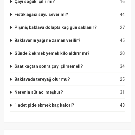
Çayı soğuk içilir mi?
16
Fıstık ağacı suyu sever mi?
44
Pişmiş baklava dolapta kaç gün saklanır?
27
Baklavanın yağı ne zaman verilir?
45
Günde 2 ekmek yemek kilo aldırır mı?
20
Saat kaçtan sonra çay içilmemeli?
34
Baklavada tereyağ olur mu?
25
Nerenin sütlacı meşhur?
31
1 adet pide ekmek kaç kalori?
43