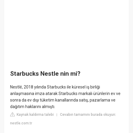
Starbucks Nestle nin mi?
Nestlé, 2018 yılında Starbucks ile küresel iş birliği
anlaşmasına imza atarak Starbucks markalı ürünlerin ev ve
sonra da ev dışı tüketim kanallarında satış, pazarlama ve
dağıtım haklarını almıştı.
Kaynak kaldırma talebi
Cevabın tamamını burada okuyun:
|
nestle.com.tr