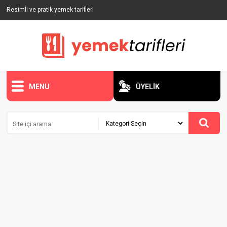
Resimli ve pratik yemek tarifleri
MENU
ÜYELİK