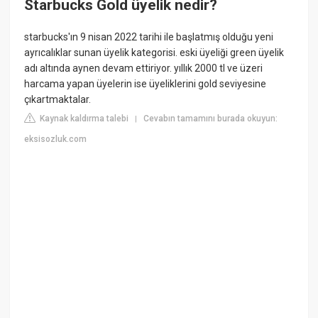
Starbucks Gold üyelik nedir?
starbucks'ın 9 nisan 2022 tarihi ile başlatmış olduğu yeni
ayrıcalıklar sunan üyelik kategorisi. eski üyeliği green üyelik
adı altında aynen devam ettiriyor. yıllık 2000 tl ve üzeri
harcama yapan üyelerin ise üyeliklerini gold seviyesine
çıkartmaktalar.
Kaynak kaldırma talebi
Cevabın tamamını burada okuyun:
|
eksisozluk.com