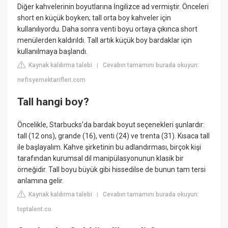
Diğer kahvelerinin boyutlarına İngilizce ad vermiştir. Önceleri
short en küçük boyken; tall orta boy kahveler için
kullanılıyordu. Daha sonra venti boyu ortaya çıkınca short
menülerden kaldırıldı. Tall artık küçük boy bardaklar için
kullanılmaya başlandı.
Kaynak kaldırma talebi
Cevabın tamamını burada okuyun:
|
nefisyemektarifleri.com
Tall hangi boy?
Öncelikle, Starbucks'da bardak boyut seçenekleri şunlardır:
tall (12 ons), grande (16), venti (24) ve trenta (31). Kısaca tall
ile başlayalım. Kahve şirketinin bu adlandırması, birçok kişi
tarafından kurumsal dil manipülasyonunun klasik bir
örneğidir. Tall boyu büyük gibi hissedilse de bunun tam tersi
anlamına gelir.
Kaynak kaldırma talebi
Cevabın tamamını burada okuyun:
|
toptalent.co