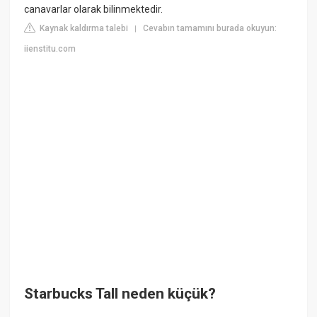
canavarlar olarak bilinmektedir.
Kaynak kaldırma talebi
Cevabın tamamını burada okuyun:
|
iienstitu.com
Starbucks Tall neden küçük?