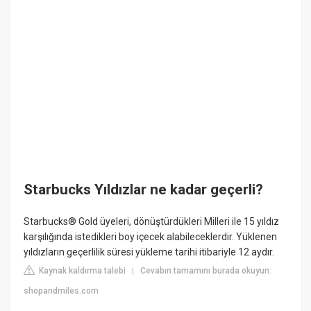
Starbucks Yıldızlar ne kadar geçerli?
Starbucks® Gold üyeleri, dönüştürdükleri Milleri ile 15 yıldız
karşılığında istedikleri boy içecek alabileceklerdir. Yüklenen
yıldızların geçerlilik süresi yükleme tarihi itibariyle 12 aydır.
Kaynak kaldırma talebi
Cevabın tamamını burada okuyun:
|
shopandmiles.com