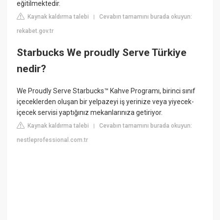
eğitilmektedir.
Kaynak kaldırma talebi
Cevabın tamamını burada okuyun:
|
rekabet.gov.tr
Starbucks We proudly Serve Türkiye
nedir?
We Proudly Serve Starbucks™ Kahve Programı, birinci sınıf
içeceklerden oluşan bir yelpazeyi iş yerinize veya yiyecek-
içecek servisi yaptığınız mekanlarınıza getiriyor.
Kaynak kaldırma talebi
Cevabın tamamını burada okuyun:
|
nestleprofessional.com.tr