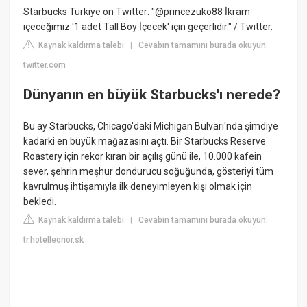
Starbucks Türkiye on Twitter: "@princezuko88 İkram
içeceğimiz '1 adet Tall Boy İçecek' için geçerlidir." / Twitter.
Kaynak kaldırma talebi
Cevabın tamamını burada okuyun:
|
twitter.com
Dünyanın en büyük Starbucks'ı nerede?
Bu ay Starbucks, Chicago'daki Michigan Bulvarı'nda şimdiye
kadarki en büyük mağazasını açtı. Bir Starbucks Reserve
Roastery için rekor kıran bir açılış günü ile, 10.000 kafein
sever, şehrin meşhur dondurucu soğuğunda, gösteriyi tüm
kavrulmuş ihtişamıyla ilk deneyimleyen kişi olmak için
bekledi.
Kaynak kaldırma talebi
Cevabın tamamını burada okuyun:
|
tr.hotelleonor.sk