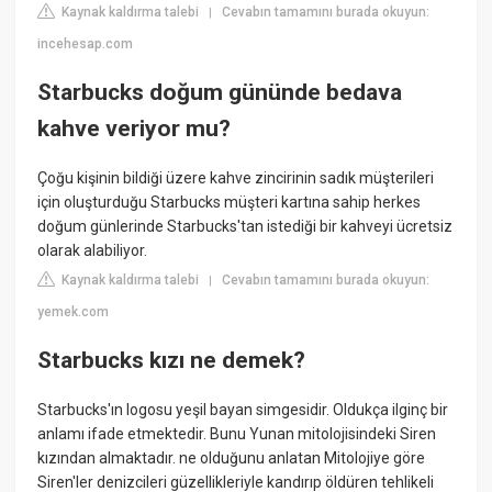
Kaynak kaldırma talebi
Cevabın tamamını burada okuyun:
|
incehesap.com
Starbucks doğum gününde bedava
kahve veriyor mu?
Çoğu kişinin bildiği üzere kahve zincirinin sadık müşterileri
için oluşturduğu Starbucks müşteri kartına sahip herkes
doğum günlerinde Starbucks'tan istediği bir kahveyi ücretsiz
olarak alabiliyor.
Kaynak kaldırma talebi
Cevabın tamamını burada okuyun:
|
yemek.com
Starbucks kızı ne demek?
Starbucks'ın logosu yeşil bayan simgesidir. Oldukça ilginç bir
anlamı ifade etmektedir. Bunu Yunan mitolojisindeki Siren
kızından almaktadır. ne olduğunu anlatan Mitolojiye göre
Siren'ler denizcileri güzellikleriyle kandırıp öldüren tehlikeli