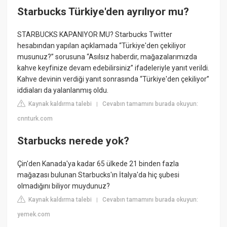
Starbucks Türkiye'den ayrılıyor mu?
STARBUCKS KAPANIYOR MU? Starbucks Twitter
hesabından yapılan açıklamada “Türkiye'den çekiliyor
musunuz?” sorusuna “Asılsız haberdir, mağazalarımızda
kahve keyfinize devam edebilirsiniz” ifadeleriyle yanıt verildi.
Kahve devinin verdiği yanıt sonrasında “Türkiye'den çekiliyor”
iddiaları da yalanlanmış oldu.
Kaynak kaldırma talebi
Cevabın tamamını burada okuyun:
|
cnnturk.com
Starbucks nerede yok?
Çin'den Kanada'ya kadar 65 ülkede 21 binden fazla
mağazası bulunan Starbucks'ın İtalya'da hiç şubesi
olmadığını biliyor muydunuz?
Kaynak kaldırma talebi
Cevabın tamamını burada okuyun:
|
yemek.com