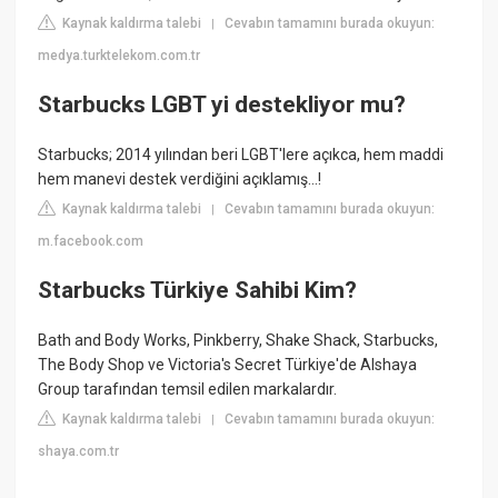
Kaynak kaldırma talebi
Cevabın tamamını burada okuyun:
|
medya.turktelekom.com.tr
Starbucks LGBT yi destekliyor mu?
Starbucks; 2014 yılından beri LGBT'lere açıkca, hem maddi
hem manevi destek verdiğini açıklamış...!
Kaynak kaldırma talebi
Cevabın tamamını burada okuyun:
|
m.facebook.com
Starbucks Türkiye Sahibi Kim?
Bath and Body Works, Pinkberry, Shake Shack, Starbucks,
The Body Shop ve Victoria's Secret Türkiye'de Alshaya
Group tarafından temsil edilen markalardır.
Kaynak kaldırma talebi
Cevabın tamamını burada okuyun:
|
shaya.com.tr