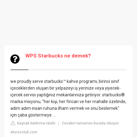
WPS Starbucks ne demek?
we proudly serve starbucks™ kahve programı, birinci sınıf
içeceklerden oluşan bir yelpazeyi iş yerinize veya yiyecek-
içecek servisi yaptığınız mekanlarınıza getiriyor. starbucks®
marka misyonu; "her kişi, her fincan ve her mahalle özelinde,
adım adım insan ruhuna ilham vermek ve onu beslemek"
için çaba göstermeye ...
Kaynak kaldırma talebi
Cevabın tamamını burada okuyun:
|
eksisozluk.com