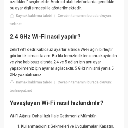
özellikleri” seçilmelidir. Android akıllı telefonlarda genellikle
bu ayar dişli simgesi ile gösterilmektedir.
Kaynak kaldırma talebi
Cevabın tamamını burada okuyun:
|
turk.net
2.4 GHz Wi-Fi nasıl yapılır?
zeki1981 dedi: Kablosuz ayarlar altında Wi-Fi ağını birleştir
gibi bir tik olması lazım. Bu tiki temizledikten sonra kaydedin
ve yine kablosuz altında 2.4 ve 5 ağları için ayrı ayar
yapabilmeniz için ayarlar açılacaktır. 5 GHz'nin ismi yanıa 5
GHz yazabilirsiniz.
Kaynak kaldırma talebi
Cevabın tamamını burada okuyun:
|
technopat.net
Yavaşlayan Wi-Fi nasıl hızlandırılır?
Wi-Fi Ağınızı Daha Hızlı Hale Getirmeniz Mümkün
Kullanmadığınız Sekmeleri ve Uygulamaları Kapatın.