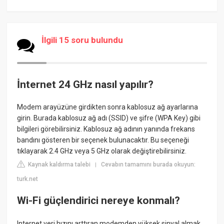
İlgili 15 soru bulundu
İnternet 24 GHz nasıl yapılır?
Modem arayüzüne girdikten sonra kablosuz ağ ayarlarına
girin. Burada kablosuz ağ adı (SSID) ve şifre (WPA Key) gibi
bilgileri görebilirsiniz. Kablosuz ağ adının yanında frekans
bandını gösteren bir seçenek bulunacaktır. Bu seçeneği
tıklayarak 2.4 GHz veya 5 GHz olarak değiştirebilirsiniz.
Kaynak kaldırma talebi
Cevabın tamamını burada okuyun:
|
turk.net
Wi-Fi güçlendirici nereye konmalı?
Internet veri hızını arttıran modemden yüksek sinyal almak