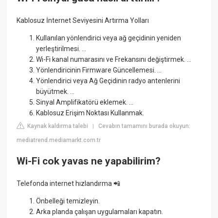
Kablosuz İnternet Seviyesini Artırma Yolları
Kullanılan yönlendirici veya ağ geçidinin yeniden
yerleştirilmesi. ...
Wi-Fi kanal numarasını ve Frekansını değiştirmek. ...
Yönlendiricinin Firmware Güncellemesi. ...
Yönlendirici veya Ağ Geçidinin radyo antenlerini
büyütmek. ...
Sinyal Amplifikatörü eklemek. ...
Kablosuz Erişim Noktası Kullanmak.
Kaynak kaldırma talebi
Cevabın tamamını burada okuyun:
|
mediatrend.mediamarkt.com.tr
Wi-Fi cok yavas ne yapabilirim?
Telefonda internet hızlandırma 📲
Önbelleği temizleyin.
Arka planda çalışan uygulamaları kapatın.