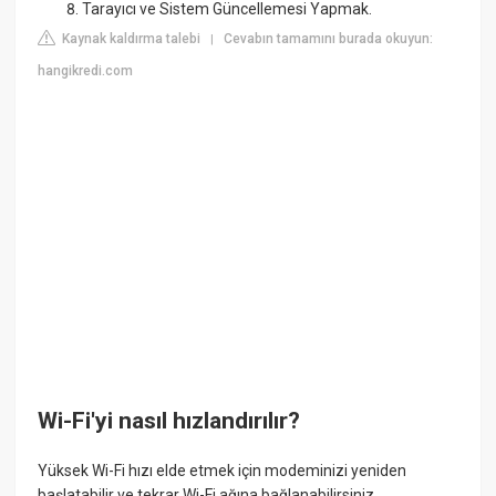
Tarayıcı ve Sistem Güncellemesi Yapmak.
Kaynak kaldırma talebi
Cevabın tamamını burada okuyun:
|
hangikredi.com
Wi-Fi'yi nasıl hızlandırılır?
Yüksek Wi-Fi hızı elde etmek için modeminizi yeniden
başlatabilir ve tekrar Wi-Fi ağına bağlanabilirsiniz.