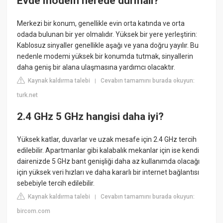
Evde modem nerede durmalı?
Merkezi bir konum, genellikle evin orta katında ve orta
odada bulunan bir yer olmalıdır. Yüksek bir yere yerleştirin:
Kablosuz sinyaller genellikle aşağı ve yana doğru yayılır. Bu
nedenle modemi yüksek bir konumda tutmak, sinyallerin
daha geniş bir alana ulaşmasına yardımcı olacaktır.
Kaynak kaldırma talebi
Cevabın tamamını burada okuyun:
|
turk.net
2.4 GHz 5 GHz hangisi daha iyi?
Yüksek katlar, duvarlar ve uzak mesafe için 2.4 GHz tercih
edilebilir. Apartmanlar gibi kalabalık mekanlar için ise kendi
dairenizde 5 GHz bant genişliği daha az kullanımda olacağı
için yüksek veri hızları ve daha kararlı bir internet bağlantısı
sebebiyle tercih edilebilir.
Kaynak kaldırma talebi
Cevabın tamamını burada okuyun:
|
bircom.com