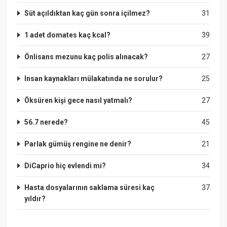
Süt açıldıktan kaç gün sonra içilmez?
31
1 adet domates kaç kcal?
39
Önlisans mezunu kaç polis alınacak?
27
Insan kaynakları mülakatında ne sorulur?
25
Öksüren kişi gece nasıl yatmalı?
27
56.7 nerede?
45
Parlak gümüş rengine ne denir?
21
DiCaprio hiç evlendi mi?
34
Hasta dosyalarının saklama süresi kaç
37
yıldır?