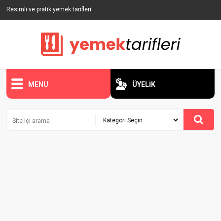
Resimli ve pratik yemek tarifleri
MENU
ÜYELİK