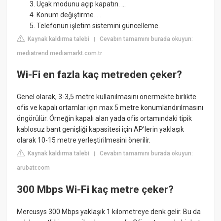
Uçak modunu açıp kapatın. ...
Konum değiştirme. ...
Telefonun işletim sistemini güncelleme.
Kaynak kaldırma talebi
Cevabın tamamını burada okuyun:
|
mediatrend.mediamarkt.com.tr
Wi-Fi en fazla kaç metreden çeker?
Genel olarak, 3-3,5 metre kullanılmasını önermekte birlikte
ofis ve kapalı ortamlar için max 5 metre konumlandırılmasını
öngörülür. Örneğin kapalı alan yada ofis ortamındaki tipik
kablosuz bant genişliği kapasitesi için AP'lerin yaklaşık
olarak 10-15 metre yerleştirilmesini önerilir.
Kaynak kaldırma talebi
Cevabın tamamını burada okuyun:
|
arubatr.com
300 Mbps Wi-Fi kaç metre çeker?
Mercusys 300 Mbps yaklaşık 1 kilometreye denk gelir. Bu da