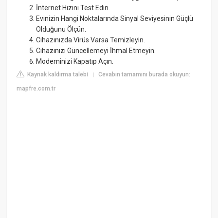
İnternet Hızını Test Edin.
Evinizin Hangi Noktalarında Sinyal Seviyesinin Güçlü
Olduğunu Ölçün.
Cihazınızda Virüs Varsa Temizleyin.
Cihazınızı Güncellemeyi İhmal Etmeyin.
Modeminizi Kapatıp Açın.
Kaynak kaldırma talebi
Cevabın tamamını burada okuyun:
|
mapfre.com.tr