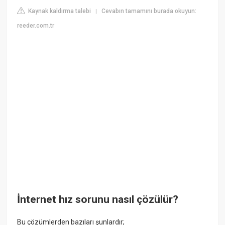
Kaynak kaldırma talebi
Cevabın tamamını burada okuyun:
|
reeder.com.tr
İnternet hız sorunu nasıl çözülür?
Bu çözümlerden bazıları şunlardır;