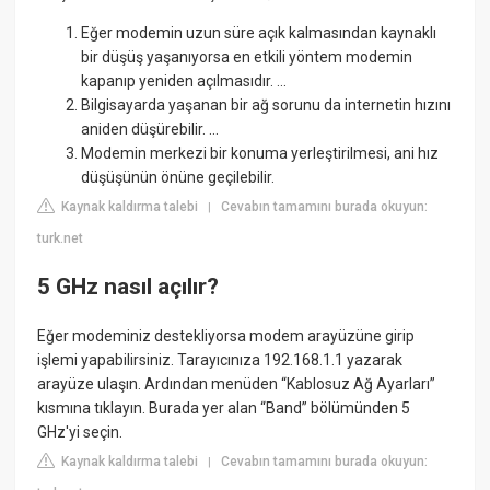
Eğer modemin uzun süre açık kalmasından kaynaklı
bir düşüş yaşanıyorsa en etkili yöntem modemin
kapanıp yeniden açılmasıdır. ...
Bilgisayarda yaşanan bir ağ sorunu da internetin hızını
aniden düşürebilir. ...
Modemin merkezi bir konuma yerleştirilmesi, ani hız
düşüşünün önüne geçilebilir.
Kaynak kaldırma talebi
Cevabın tamamını burada okuyun:
|
turk.net
5 GHz nasıl açılır?
Eğer modeminiz destekliyorsa modem arayüzüne girip
işlemi yapabilirsiniz. Tarayıcınıza 192.168.1.1 yazarak
arayüze ulaşın. Ardından menüden “Kablosuz Ağ Ayarları”
kısmına tıklayın. Burada yer alan “Band” bölümünden 5
GHz'yi seçin.
Kaynak kaldırma talebi
Cevabın tamamını burada okuyun:
|