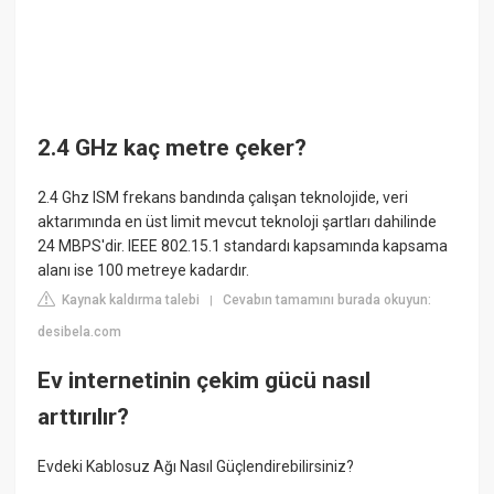
2.4 GHz kaç metre çeker?
2.4 Ghz ISM frekans bandında çalışan teknolojide, veri
aktarımında en üst limit mevcut teknoloji şartları dahilinde
24 MBPS'dir. IEEE 802.15.1 standardı kapsamında kapsama
alanı ise 100 metreye kadardır.
Kaynak kaldırma talebi
Cevabın tamamını burada okuyun:
|
desibela.com
Ev internetinin çekim gücü nasıl
arttırılır?
Evdeki Kablosuz Ağı Nasıl Güçlendirebilirsiniz?