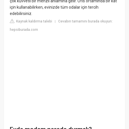
çok kuvvetli bir menzil anlamına gelir. Ofis ortamında bir kat
için kullanabilirken, evinizde tüm odalar için tercih
edebilirsiniz.
Kaynak kaldırma talebi
Cevabın tamamını burada okuyun:
|
hepsiburada.com