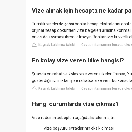
Vize almak için hesapta ne kadar pa
Turistik vizelerde şahsi banka hesap ekstralarını gös
orijinal hesap dökümleri vize belgeleri arasına konmalı.
onları da koymayı ihmal etmeyin.Bankanızın kuvvetli ol
Kaynak kaldırma talebi
Cevabın tamamını burada okuyu
|
En kolay vize veren ülke hangisi?
Şuanda en rahat ve kolay vize veren ülkeler Fransa, Yu
gösterdiğiniz miktar iyise rahatça vize verir bu konsolos
Kaynak kaldırma talebi
Cevabın tamamını burada okuyu
|
Hangi durumlarda vize çıkmaz?
Vize reddinin sebepleri aşağıda listelenmiştir.
Vize başvuru evraklarının eksik olması