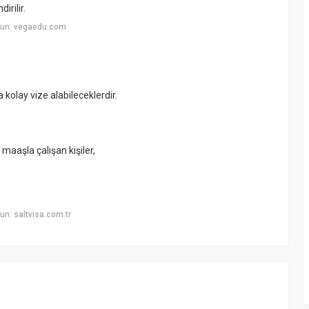
irilir.
yun: vegaedu.com
 kolay vize alabileceklerdir.
 maaşla çalışan kişiler,
n: saltvisa.com.tr