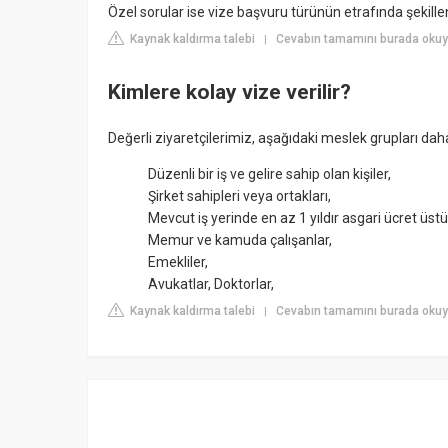
Özel sorular ise vize başvuru türünün etrafında şekillend
Kaynak kaldırma talebi
Cevabın tamamını burada oku
|
Kimlere kolay vize verilir?
Değerli ziyaretçilerimiz, aşağıdaki meslek grupları daha
Düzenli bir iş ve gelire sahip olan kişiler,
Şirket sahipleri veya ortakları,
Mevcut iş yerinde en az 1 yıldır asgari ücret üstü
Memur ve kamuda çalışanlar,
Emekliler,
Avukatlar, Doktorlar,
Kaynak kaldırma talebi
Cevabın tamamını burada okuyu
|