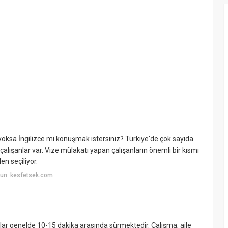
yoksa İngilizce mi konuşmak istersiniz? Türkiye'de çok sayıda
çalışanlar var. Vize mülakatı yapan çalışanların önemli bir kısmı
den seçiliyor.
un: kesfetsek.com
lar genelde 10-15 dakika arasında sürmektedir. Çalışma, aile