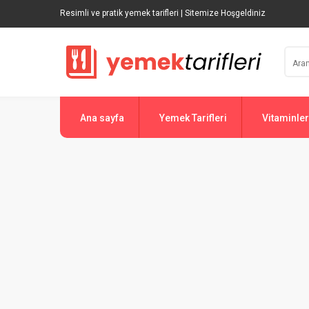
Resimli ve pratik yemek tarifleri | Sitemize Hoşgeldiniz
Ana sayfa
Yemek Tarifleri
Vitaminler