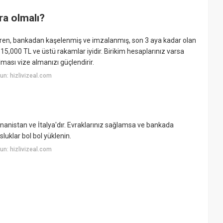
ra olmalı?
teren, bankadan kaşelenmiş ve imzalanmış, son 3 aya kadar olan
15,000 TL ve üstü rakamlar iyidir. Birikim hesaplarınız varsa
ması vize almanızı güçlendirir.
n: hizlivizeal.com
nanistan ve İtalya'dır. Evraklarınız sağlamsa ve bankada
luklar bol bol yüklenin.
n: hizlivizeal.com