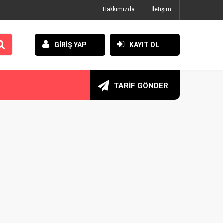
Hakkımızda
İletişim
GİRİŞ YAP
KAYIT OL
TARİF GÖNDER