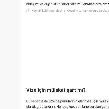
birleşimi ve diğer uzun süreli vize mülakatları ortala
Kaynak kaldırma talebi
Cevabın tamamını burada okuy
|
Vize için mülakat şart mı?
Bu sebeple de vize başvurularının elenmesi için mülakat
olarak gruplandırılır. Her başvuru sahibine sorulan genel 