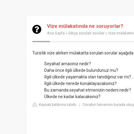
Vize mülakatında ne soruyorlar?
Ana Sayfa
»
Sıkça sorulan sorular
» Vize mülakatın
Turistik vize alırken mülakatta sorulan sorular aşağıda
Seyahat amacınız nedir?
Daha önce ilgili ülkede bulundunuz mu?
İlgili ülkede yaşamakta olan tanıdığınız var mı? ..
İlgili ülkede nerede konaklayacaksınız?
Bu zamanda seyahat etmenizin nedeni nedir?
Ülkede ne kadar kalacaksınız?
Kaynak kaldırma talebi
Cevabın tamamını burada okuy
|