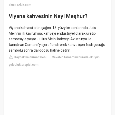
eksisozluk.com
Viyana kahvesinin Neyi Meşhur?
Viyana kahvesi altın çağını, 18. yüzyılın sonlarında Julis
Meinl'ın ilk kavrulmuş kahveyi endüstriyel olarak üretip
satmasıyla yaşar. Julius Meinl kahveyi Avusturya ile
tanıştıran Osmanlı'yı şereflendirerek kahve içen fesli çocuğu
sembolü sonra da logosu haline getirir.
Kaynak kaldırma talebi
Cevabın tamamını burada okuyun:
|
yolculukterapisi.com