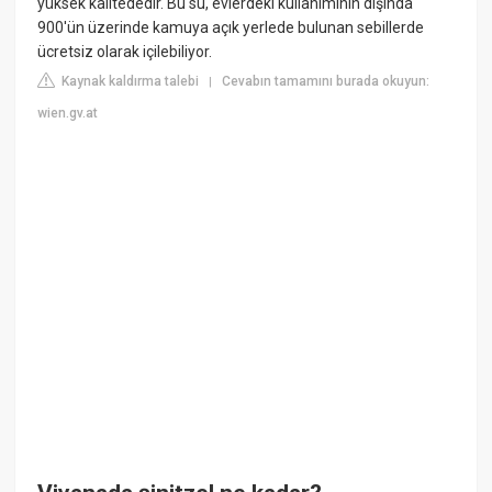
yüksek kalitededir. Bu su, evlerdeki kullanımının dışında
900'ün üzerinde kamuya açık yerlede bulunan sebillerde
ücretsiz olarak içilebiliyor.
Kaynak kaldırma talebi
Cevabın tamamını burada okuyun:
|
wien.gv.at