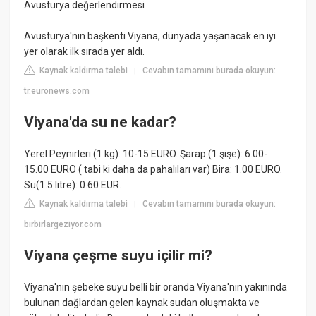
Avusturya değerlendirmesi
Avusturya'nın başkenti Viyana, dünyada yaşanacak en iyi
yer olarak ilk sırada yer aldı.
Kaynak kaldırma talebi
Cevabın tamamını burada okuyun:
|
tr.euronews.com
Viyana'da su ne kadar?
Yerel Peynirleri (1 kg): 10-15 EURO. Şarap (1 şişe): 6.00-
15.00 EURO ( tabi ki daha da pahalıları var) Bira: 1.00 EURO.
Su(1.5 litre): 0.60 EUR.
Kaynak kaldırma talebi
Cevabın tamamını burada okuyun:
|
birbirlargeziyor.com
Viyana çeşme suyu içilir mi?
Viyana'nın şebeke suyu belli bir oranda Viyana'nın yakınında
bulunan dağlardan gelen kaynak sudan oluşmakta ve