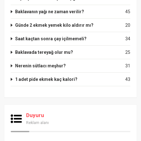
Baklavanın yağı ne zaman verilir?
45
Günde 2 ekmek yemek kilo aldırır mı?
20
Saat kaçtan sonra çay içilmemeli?
34
Baklavada tereyağ olur mu?
25
Nerenin sütlacı meşhur?
31
1 adet pide ekmek kaç kalori?
43
Duyuru
Reklam alanı