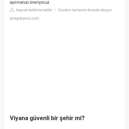
ayırmanızı öneriyoruz.
Kaynak kaldırma talebi
Cevabın tamamını burada okuyun:
|
yinegidiyoruz.com
Viyana güvenli bir şehir mi?