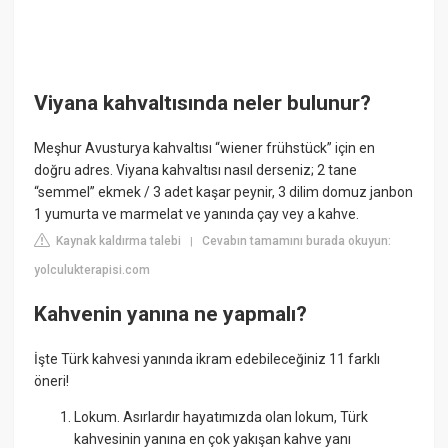
Viyana kahvaltısında neler bulunur?
Meşhur Avusturya kahvaltısı “wiener frühstück” için en
doğru adres. Viyana kahvaltısı nasıl derseniz; 2 tane
“semmel” ekmek / 3 adet kaşar peynir, 3 dilim domuz janbon
1 yumurta ve marmelat ve yanında çay vey a kahve.
Kaynak kaldırma talebi
Cevabın tamamını burada okuyun:
|
yolculukterapisi.com
Kahvenin yanına ne yapmalı?
İşte Türk kahvesi yanında ikram edebileceğiniz 11 farklı
öneri!
Lokum. Asırlardır hayatımızda olan lokum, Türk
kahvesinin yanına en çok yakışan kahve yanı