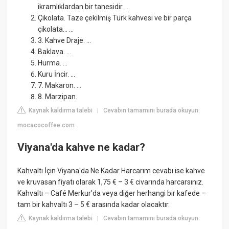
ikramlıklardan bir tanesidir. ...
Çikolata. Taze çekilmiş Türk kahvesi ve bir parça
çikolata… ...
3. Kahve Draje. ...
Baklava. ...
Hurma. ...
Kuru İncir. ...
7. Makaron. ...
8. Marzipan.
Kaynak kaldırma talebi
Cevabın tamamını burada okuyun:
|
mocacocoffee.com
Viyana'da kahve ne kadar?
Kahvaltı İçin Viyana'da Ne Kadar Harcarım cevabı ise kahve
ve kruvasan fiyatı olarak 1,75 € – 3 € civarında harcarsınız.
Kahvaltı – Café Merkur'da veya diğer herhangi bir kafede –
tam bir kahvaltı 3 – 5 € arasında kadar olacaktır.
Kaynak kaldırma talebi
Cevabın tamamını burada okuyun:
|