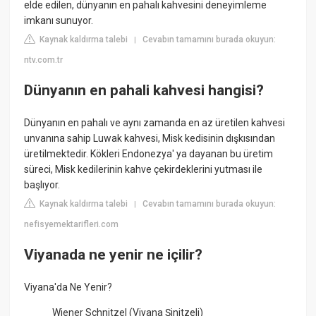
elde edilen, dünyanın en pahalı kahvesini deneyimleme
imkanı sunuyor.
Kaynak kaldırma talebi
Cevabın tamamını burada okuyun:
|
ntv.com.tr
Dünyanın en pahali kahvesi hangisi?
Dünyanın en pahalı ve aynı zamanda en az üretilen kahvesi
unvanına sahip Luwak kahvesi, Misk kedisinin dışkısından
üretilmektedir. Kökleri Endonezya' ya dayanan bu üretim
süreci, Misk kedilerinin kahve çekirdeklerini yutması ile
başlıyor.
Kaynak kaldırma talebi
Cevabın tamamını burada okuyun:
|
nefisyemektarifleri.com
Viyanada ne yenir ne içilir?
Viyana'da Ne Yenir?
Wiener Schnitzel (Viyana Şinitzeli)