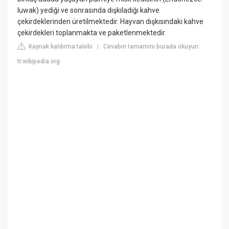
luwak) yediği ve sonrasında dışkıladığı kahve
çekirdeklerinden üretilmektedir. Hayvan dışkısındaki kahve
çekirdekleri toplanmakta ve paketlenmektedir.
Kaynak kaldırma talebi
Cevabın tamamını burada okuyun:
|
tr.wikipedia.org