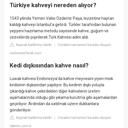
Türkiye kahveyi nereden alıyor?
1543 yılında Yemen Valisi Özdemir Paşa, lezzetine hayran
kaldığı kahveyi İstanbul'a getirdi. Türkler tarafından bulunan
yepyeni hazırlama metodu sayesinde kahve, güğüm ve
cezvelerde pişirilerek Türk Kahvesi adını aldı.
Kaynak kaldırma talebi
Cevabın tamamını burada okuyun:
|
mehmetefendi.com
Kedi dışkısından kahve nasıl?
Luwak kahvesi Endonezya'da kahve meyvesini yiyen misk
kedisinin dışkısından yapılıyor. Bu kedinin dışkı yoluyla
çıkardığı kahve çekirdekleri diğer kahvelerin üretim
aşamalarında olduğu gibi yıkama kurutma gibi aşamalardan
geçiriliyor. Ardından da satılmak üzere dükkanlara
gönderiliyor.
Kaynak kaldırma talebi
Cevabın tamamını burada okuyun:
|
takvim.com.tr