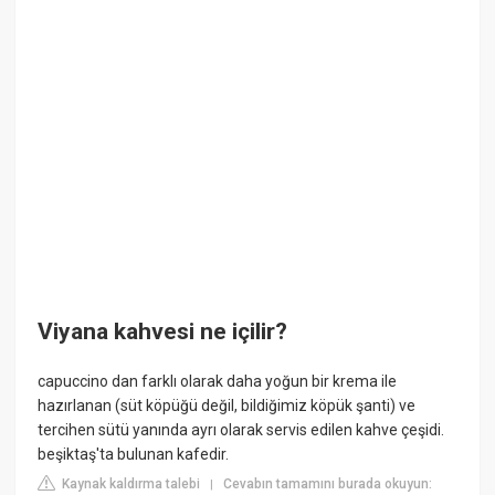
Viyana kahvesi ne içilir?
capuccino dan farklı olarak daha yoğun bir krema ile
hazırlanan (süt köpüğü değil, bildiğimiz köpük şanti) ve
tercihen sütü yanında ayrı olarak servis edilen kahve çeşidi.
beşiktaş'ta bulunan kafedir.
Kaynak kaldırma talebi
Cevabın tamamını burada okuyun:
|