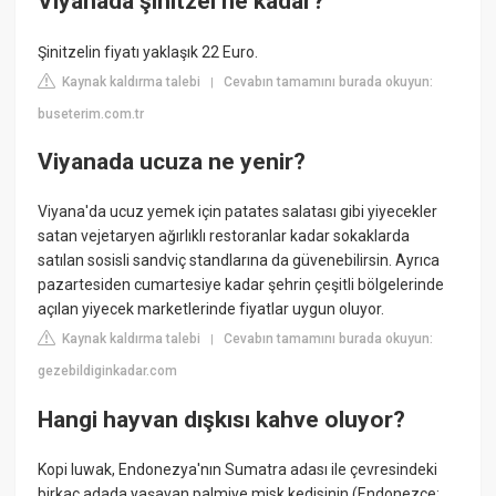
Viyanada şinitzel ne kadar?
Şinitzelin fiyatı yaklaşık 22 Euro.
Kaynak kaldırma talebi
Cevabın tamamını burada okuyun:
|
buseterim.com.tr
Viyanada ucuza ne yenir?
Viyana'da ucuz yemek için patates salatası gibi yiyecekler
satan vejetaryen ağırlıklı restoranlar kadar sokaklarda
satılan sosisli sandviç standlarına da güvenebilirsin. Ayrıca
pazartesiden cumartesiye kadar şehrin çeşitli bölgelerinde
açılan yiyecek marketlerinde fiyatlar uygun oluyor.
Kaynak kaldırma talebi
Cevabın tamamını burada okuyun:
|
gezebildiginkadar.com
Hangi hayvan dışkısı kahve oluyor?
Kopi luwak, Endonezya'nın Sumatra adası ile çevresindeki
birkaç adada yaşayan palmiye misk kedisinin (Endonezce: