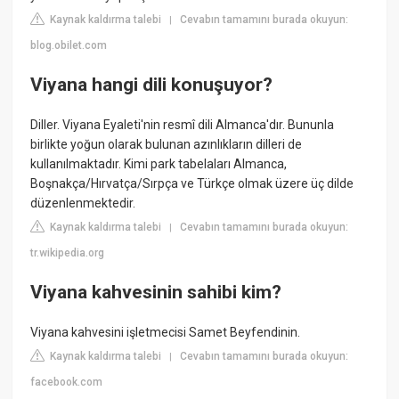
Kaynak kaldırma talebi
Cevabın tamamını burada okuyun:
|
blog.obilet.com
Viyana hangi dili konuşuyor?
Diller. Viyana Eyaleti'nin resmî dili Almanca'dır. Bununla
birlikte yoğun olarak bulunan azınlıkların dilleri de
kullanılmaktadır. Kimi park tabelaları Almanca,
Boşnakça/Hırvatça/Sırpça ve Türkçe olmak üzere üç dilde
düzenlenmektedir.
Kaynak kaldırma talebi
Cevabın tamamını burada okuyun:
|
tr.wikipedia.org
Viyana kahvesinin sahibi kim?
Viyana kahvesini işletmecisi Samet Beyfendinin.
Kaynak kaldırma talebi
Cevabın tamamını burada okuyun:
|
facebook.com