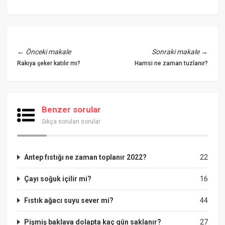
←
Önceki makale
Sonraki makale
→
Rakıya şeker katılır mı?
Hamsi ne zaman tuzlanır?
Benzer sorular
Sıkça sorulan sorular
Antep fıstığı ne zaman toplanır 2022?
22
Çayı soğuk içilir mi?
16
Fıstık ağacı suyu sever mi?
44
Pişmiş baklava dolapta kaç gün saklanır?
27