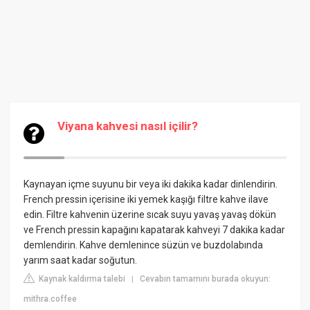
Viyana kahvesi nasıl içilir?
Kaynayan içme suyunu bir veya iki dakika kadar dinlendirin.
French pressin içerisine iki yemek kaşığı filtre kahve ilave
edin. Filtre kahvenin üzerine sıcak suyu yavaş yavaş dökün
ve French pressin kapağını kapatarak kahveyi 7 dakika kadar
demlendirin. Kahve demlenince süzün ve buzdolabında
yarım saat kadar soğutun.
Kaynak kaldırma talebi
Cevabın tamamını burada okuyun:
|
mithra.coffee