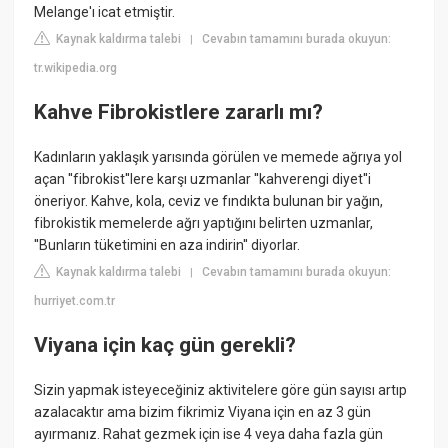
Melange'ı icat etmiştir.
Kaynak kaldırma talebi
Cevabın tamamını burada okuyun:
|
tr.wikipedia.org
Kahve Fibrokistlere zararlı mı?
Kadınların yaklaşık yarısında görülen ve memede ağrıya yol
açan ''fibrokist''lere karşı uzmanlar ''kahverengi diyet''i
öneriyor. Kahve, kola, ceviz ve fındıkta bulunan bir yağın,
fibrokistik memelerde ağrı yaptığını belirten uzmanlar,
''Bunların tüketimini en aza indirin'' diyorlar.
Kaynak kaldırma talebi
Cevabın tamamını burada okuyun:
|
hurriyet.com.tr
Viyana için kaç gün gerekli?
Sizin yapmak isteyeceğiniz aktivitelere göre gün sayısı artıp
azalacaktır ama bizim fikrimiz Viyana için en az 3 gün
ayırmanız. Rahat gezmek için ise 4 veya daha fazla gün