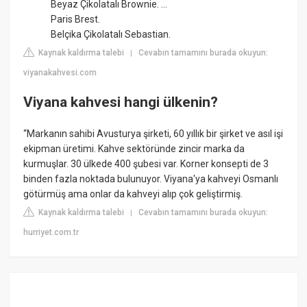
Beyaz Çikolatalı Brownie. ...
Paris Brest.
Belçika Çikolatalı Sebastian.
Kaynak kaldırma talebi
Cevabın tamamını burada okuyun:
|
viyanakahvesi.com
Viyana kahvesi hangi ülkenin?
“Markanın sahibi Avusturya şirketi, 60 yıllık bir şirket ve asıl işi
ekipman üretimi. Kahve sektöründe zincir marka da
kurmuşlar. 30 ülkede 400 şubesi var. Korner konsepti de 3
binden fazla noktada bulunuyor. Viyana'ya kahveyi Osmanlı
götürmüş ama onlar da kahveyi alıp çok geliştirmiş.
Kaynak kaldırma talebi
Cevabın tamamını burada okuyun:
|
hurriyet.com.tr