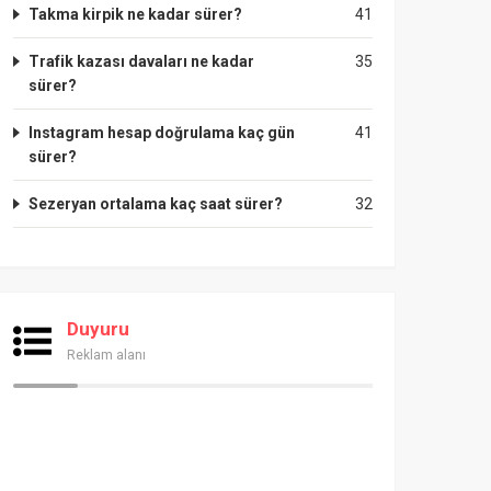
Takma kirpik ne kadar sürer?
41
Trafik kazası davaları ne kadar
35
sürer?
Instagram hesap doğrulama kaç gün
41
sürer?
Sezeryan ortalama kaç saat sürer?
32
Duyuru
Reklam alanı