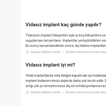
Vidasız implant kaç günde yapılır?
Titanyum implant bileşenleri açık içi boş bileşenlere yer
uygulaması tamamlanır. İmplantlar yerleştirildikten s
Bu süreç tamamlandıktan sonra, diş hekimi implantların
Kaynak kaldırma talebi
Cevabın tamamını burada okuy
|
Vidasız implant iyi mi?
Vidalı implantlarda vida deliğini kapatmak için kullan
implant kullanımı kesici dişlerde daha çok tercih edilir
artığı çok iyi temizlemezse diş eti enfeksiyonlarına ne
Kaynak kaldırma talebi
Cevabın tamamını burada okuyu
|