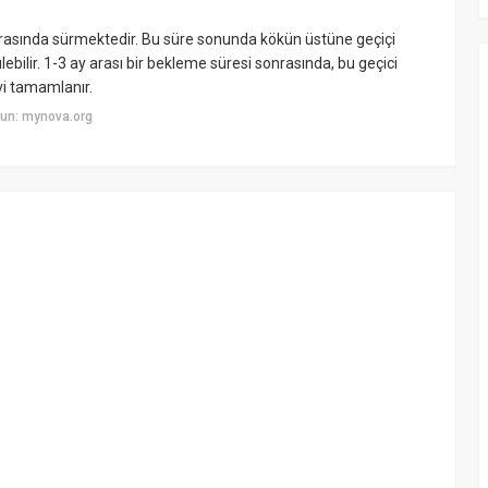
a arasında sürmektedir. Bu süre sonunda kökün üstüne geçiçi
lebilir. 1-3 ay arası bir bekleme süresi sonrasında, bu geçici
avi tamamlanır.
un: mynova.org