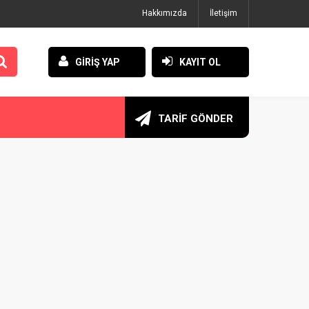
Hakkımızda
İletişim
GİRİŞ YAP
KAYIT OL
TARİF GÖNDER