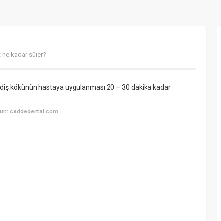
t ne kadar sürer?
t diş kökünün hastaya uygulanması 20 – 30 dakika kadar
yun: caddedental.com