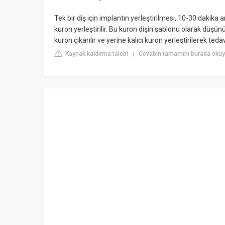
Tek bir diş için implantın yerleştirilmesi, 10-30 dakik
kuron yerleştirilir. Bu kuron dişin şablonu olarak düşünü
kuron çıkarılır ve yerine kalıcı kuron yerleştirilerek ted
Kaynak kaldırma talebi
Cevabın tamamını burada okuy
|