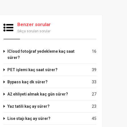
Benzer sorular
Sıkça sorulan sorular
ICloud fotoğraf yedekleme kaç saat
16
sürer?
PET işlemi kaç saat sürer?
39
Bypass kaç dk sürer?
33
A2 ehliyeti almak kaç gün sürer?
27
Yaz tatili kaç ay sürer?
23
Lise stajı kaç ay sürer?
45