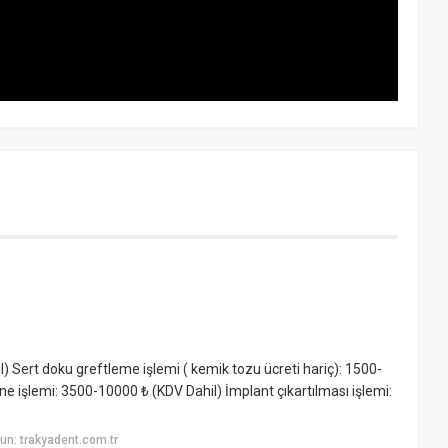
 Sert doku greftleme işlemi ( kemik tozu ücreti hariç): 1500-
e işlemi: 3500-10000 ₺ (KDV Dahil) İmplant çıkartılması işlemi:
n: trakyadent.com.tr