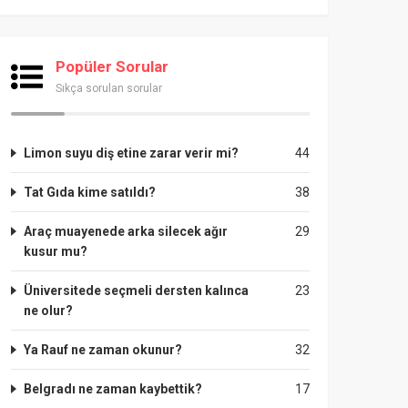
Popüler Sorular
Sıkça sorulan sorular
Limon suyu diş etine zarar verir mi?
44
Tat Gıda kime satıldı?
38
Araç muayenede arka silecek ağır
29
kusur mu?
Üniversitede seçmeli dersten kalınca
23
ne olur?
Ya Rauf ne zaman okunur?
32
Belgradı ne zaman kaybettik?
17