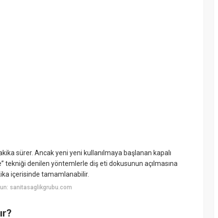
kika sürer. Ancak yeni yeni kullanılmaya başlanan kapalı
e” tekniği denilen yöntemlerle diş eti dokusunun açılmasına
ika içerisinde tamamlanabilir.
un: sanitasaglikgrubu.com
ır?