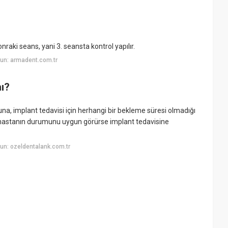
onraki seans, yani 3. seansta kontrol yapılır.
un: armadent.com.tr
mı?
una, implant tedavisi için herhangi bir bekleme süresi olmadığı
or hastanın durumunu uygun görürse implant tedavisine
un: ozeldentalank.com.tr