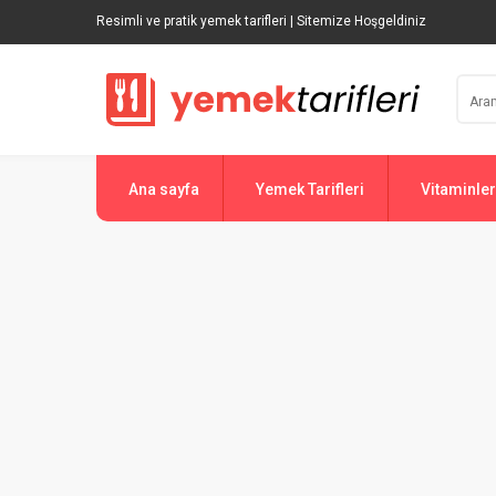
Resimli ve pratik yemek tarifleri | Sitemize Hoşgeldiniz
Ana sayfa
Yemek Tarifleri
Vitaminler