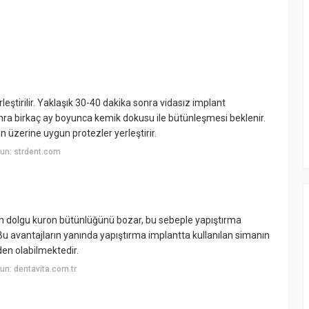
leştirilir. Yaklaşık 30-40 dakika sonra vidasız implant
onra birkaç ay boyunca kemik dokusu ile bütünleşmesi beklenir.
 üzerine uygun protezler yerleştirir.
un: strdent.com
ılan dolgu kuron bütünlüğünü bozar, bu sebeple yapıştırma
. Bu avantajların yanında yapıştırma implantta kullanılan simanın
den olabilmektedir.
n: dentavita.com.tr