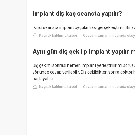
Implant diş kaç seansta yapılır?
İkinci seansta implant uygulaması gerçekleştirilir. Bir s
Kaynak kaldırma talebi
Cevabın tamamını burada okuy
|
Aynı gün diş çekilip implant yapılır 
Diş çekimi sonrası hemen implant yerleştirilir mi sorus
yönünde cevap verilebilir. Diş çekildikten sonra dokt
başlayabilir.
Kaynak kaldırma talebi
Cevabın tamamını burada okuy
|