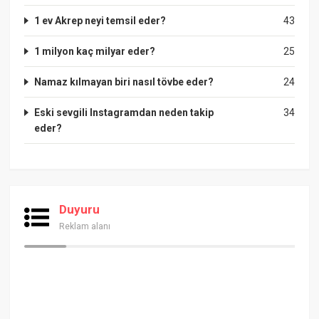
1 ev Akrep neyi temsil eder?
43
1 milyon kaç milyar eder?
25
Namaz kılmayan biri nasıl tövbe eder?
24
Eski sevgili Instagramdan neden takip
34
eder?
Duyuru
Reklam alanı