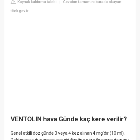
Kaynak kaldırma talebi
Cevabın tamamını burada okuyun:
|
titck.gov.tr
VENTOLIN hava Günde kaç kere verilir?
Genel etkili doz günde 3 veya 4 kez alınan 4 mg'dır (10 ml).