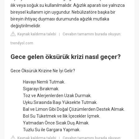
ılık veya soğuk su kullanılmalıdır. Ağızlık aparatı ise yalnızca
bireysel kullanım için uygundur. Nebülizatöre başka bir
bireyin ihtiyaç duyması durumunda ağızlık mutlaka
değiştirilmelidir.
Kaynak kaldırma talebi
Cevabın tamamını burada okuyun:
|
trendyol.com
Gece gelen öksürük krizi nasıl geçer?
Gece Öksürük Krizine Ne İyi Gelir?
Havayı Nemli Tutmak.
Sigarayı Bırakmak.
Toz ve Alerjenlerden Uzak Durmak.
Uyku Sırasında Başı Yüksekte Tutmak.
Bal ve Limon Gibi Doğal Çözümlerden Destek Almak.
Bol Su Tüketmek ve Ilık İçecekler İçmek.
Yatmadan Önce Sıcak Duş Almak.
Tuzlu Su ile Gargara Yapmak.
Kaynak kaldırma talebi
Cevabın tamamını burada okuyun:
|