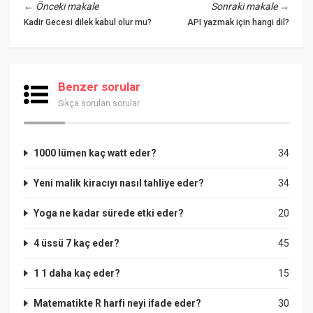
←
Önceki makale
Sonraki makale
→
Kadir Gecesi dilek kabul olur mu?
API yazmak için hangi dil?
Benzer sorular
Sıkça sorulan sorular
1000 lümen kaç watt eder?
34
Yeni malik kiracıyı nasıl tahliye eder?
34
Yoga ne kadar sürede etki eder?
20
4 üssü 7 kaç eder?
45
1 1 daha kaç eder?
15
Matematikte R harfi neyi ifade eder?
30