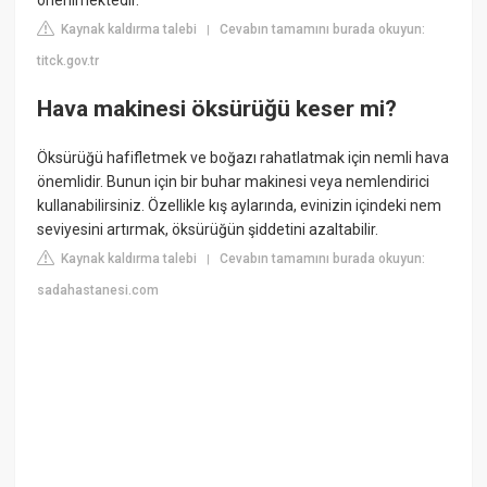
önerilmektedir.
Kaynak kaldırma talebi
Cevabın tamamını burada okuyun:
|
titck.gov.tr
Hava makinesi öksürüğü keser mi?
Öksürüğü hafifletmek ve boğazı rahatlatmak için nemli hava
önemlidir. Bunun için bir buhar makinesi veya nemlendirici
kullanabilirsiniz. Özellikle kış aylarında, evinizin içindeki nem
seviyesini artırmak, öksürüğün şiddetini azaltabilir.
Kaynak kaldırma talebi
Cevabın tamamını burada okuyun:
|
sadahastanesi.com