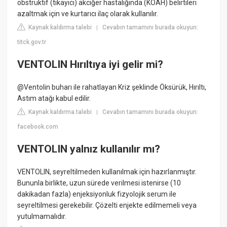
obstrüktif (tıkayıcı) akciğer hastalığında (KOAH) belirtileri
azaltmak için ve kurtarıcı ilaç olarak kullanılır.
Kaynak kaldırma talebi
Cevabın tamamını burada okuyun:
|
titck.gov.tr
VENTOLIN Hırıltıya iyi gelir mi?
@Ventolin buharı ile rahatlayan Kriz şeklinde Öksürük, Hırıltı,
Astım atağı kabul edilir.
Kaynak kaldırma talebi
Cevabın tamamını burada okuyun:
|
facebook.com
VENTOLIN yalnız kullanılır mı?
VENTOLIN, seyreltilmeden kullanılmak için hazırlanmıştır.
Bununla birlikte, uzun sürede verilmesi istenirse (10
dakikadan fazla) enjeksiyonluk fizyolojik serum ile
seyreltilmesi gerekebilir. Çözelti enjekte edilmemeli veya
yutulmamalıdır.