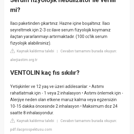
mi?
İlacı paketinden çıkartınız. Hazne içine boşaltınız. İlacı
seyreltmek için 2-3 cc ilave serum fizyolojik koymanız
ilaçtan yararlanmayı artırmaktadır. (100 cc'lik serum
fizyolojik alabilirsiniz).
Kaynak kaldırma talebi
Cevabın tamamını burada okuyun:
|
alerjiastim.org.tr
VENTOLIN kaç fıs sıkılır?
Yetişkinler ve 12 yaş ve üzeri adölesanlar: • Astımı
rahatlatmak için - 1 veya 2 inhalasyon • Astımı önlemek için -
Alerjiye neden olan etkene maruz kalma veya egzersizin
10-15 dakika öncesinde 2 inhalasyon • Maksimum doz 24
saatte 8 inhalasyondur.
Kaynak kaldırma talebi
Cevabın tamamını burada okuyun:
|
pdf.ilacprospektusu.com