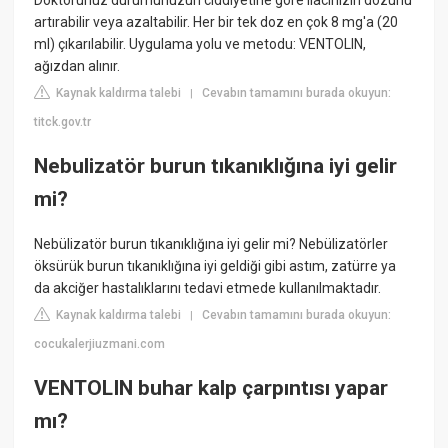
Doktorunuz durumunuzun ciddiyetine göre ilacınızın dozunu
artırabilir veya azaltabilir. Her bir tek doz en çok 8 mg'a (20
ml) çıkarılabilir. Uygulama yolu ve metodu: VENTOLIN,
ağızdan alınır.
Kaynak kaldırma talebi
Cevabın tamamını burada okuyun:
|
titck.gov.tr
Nebulizatör burun tıkanıklığına iyi gelir
mi?
Nebülizatör burun tıkanıklığına iyi gelir mi? Nebülizatörler
öksürük burun tıkanıklığına iyi geldiği gibi astım, zatürre ya
da akciğer hastalıklarını tedavi etmede kullanılmaktadır.
Kaynak kaldırma talebi
Cevabın tamamını burada okuyun:
|
cocukalerjiuzmani.com
VENTOLIN buhar kalp çarpıntısı yapar
mı?