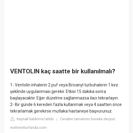
VENTOLIN kaç saatte bir kullanılmalı?
1- Ventolin inhalerin 2 puf veya Bricanyl turbuhalerin 1 kez
şeklinde uygulanması gerekir. Etkisi 15 dakika sonra
başlayacaktır. Eğer düzelme sağlanmazsa ilacı tekrarlayın.
2- Bir günde 6 kereden fazla kullanmak veya 4 saatten önce
tekrarlamak gerekirse mutlaka hastaneye başvurunuz.
Kaynak kaldırma talebi
Cevabın tamamını burada okuyun:
|
mehmetturfanda.com