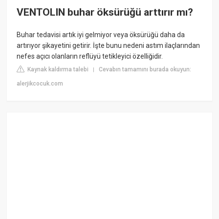
VENTOLIN buhar öksürüğü arttırır mı?
Buhar tedavisi artık iyi gelmiyor veya öksürüğü daha da
artırıyor şikayetini getirir. İşte bunu nedeni astım ilaçlarından
nefes açıcı olanların reflüyü tetikleyici özelliğidir.
Kaynak kaldırma talebi
Cevabın tamamını burada okuyun:
|
alerjikcocuk.com