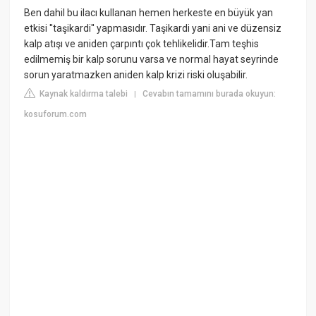
Ben dahil bu ilacı kullanan hemen herkeste en büyük yan
etkisi ''taşikardi'' yapmasıdır. Taşikardi yani ani ve düzensiz
kalp atışı ve aniden çarpıntı çok tehlikelidir.Tam teşhis
edilmemiş bir kalp sorunu varsa ve normal hayat seyrinde
sorun yaratmazken aniden kalp krizi riski oluşabilir.
Kaynak kaldırma talebi
Cevabın tamamını burada okuyun:
|
kosuforum.com