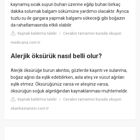
kaynamış sıcak suyun buharı üzerine eğilip buharı birkaç
dakika solumak balgam sökümüne yardımcı olacaktır. Ayrıca
tuzlu su ile gargara yapmak balgamı sökeceği gibi boğazın
da rahatlamasında etkili olabilir.
Kaynak kaldırma talebi
Cevabın tamamını burada okuyun:
|
medicana.com.tr
Alerjik öksürük nasıl belli olur?
Alerjik öksürüğe burun akıntısı, gözlerde kaşıntı ve sulanma,
boğaz ağrısı da eşlik edebilirken, asla ateş ve vücut ağrıları
eşlik etmez. Öksürüğünüz varsa ve ateşiniz varsa,
öksürüğün soğuk algınlığından kaynaklanması muhtemeldir.
Kaynak kaldırma talebi
Cevabın tamamını burada okuyun:
|
okanhastanesi.com.tr