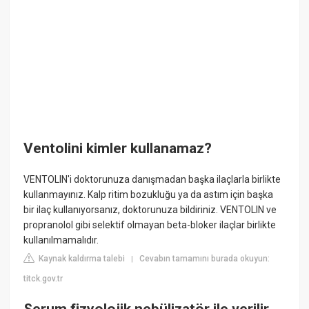
Ventolini kimler kullanamaz?
VENTOLIN'i doktorunuza danışmadan başka ilaçlarla birlikte
kullanmayınız. Kalp ritim bozukluğu ya da astım için başka
bir ilaç kullanıyorsanız, doktorunuza bildiriniz. VENTOLIN ve
propranolol gibi selektif olmayan beta-bloker ilaçlar birlikte
kullanılmamalıdır.
Kaynak kaldırma talebi
Cevabın tamamını burada okuyun:
|
titck.gov.tr
Serum fizyolojik nebülizatör ile verilir