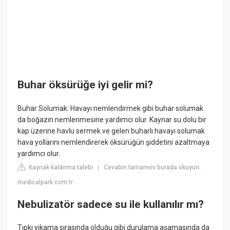
Buhar öksürüğe iyi gelir mi?
Buhar Solumak: Havayı nemlendirmek gibi buhar solumak
da boğazın nemlenmesine yardımcı olur. Kaynar su dolu bir
kap üzerine havlu sermek ve gelen buharlı havayı solumak
hava yollarını nemlendirerek öksürüğün şiddetini azaltmaya
yardımcı olur.
Kaynak kaldırma talebi
Cevabın tamamını burada okuyun:
|
medicalpark.com.tr
Nebulizatör sadece su ile kullanılır mı?
Tıpkı yıkama sırasında olduğu gibi durulama aşamasında da