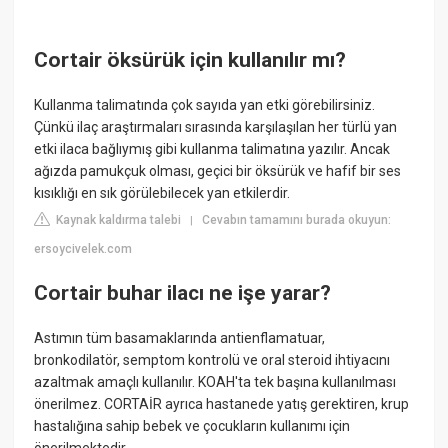
Cortair öksürük için kullanılır mı?
Kullanma talimatında çok sayıda yan etki görebilirsiniz.
Çünkü ilaç araştırmaları sırasında karşılaşılan her türlü yan
etki ilaca bağlıymış gibi kullanma talimatına yazılır. Ancak
ağızda pamukçuk olması, geçici bir öksürük ve hafif bir ses
kısıklığı en sık görülebilecek yan etkilerdir.
Kaynak kaldırma talebi
Cevabın tamamını burada okuyun:
|
ersoycivelek.com
Cortair buhar ilacı ne işe yarar?
Astımın tüm basamaklarında antienflamatuar,
bronkodilatör, semptom kontrolü ve oral steroid ihtiyacını
azaltmak amaçlı kullanılır. KOAH'ta tek başına kullanılması
önerilmez. CORTAİR ayrıca hastanede yatış gerektiren, krup
hastalığına sahip bebek ve çocukların kullanımı için