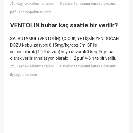
Kaynak kaldırma talebi
Cevabın tamamını burada okuyun:
|
pdf.ilacprospektusu.com
VENTOLIN buhar kaç saatte bir verilir?
SALBUTAMOL (VENTOLİN): ÇOCUK, YETİŞKİN YENİDOĞAN
DOZU Nebulizasyon: 0.15mg/kg/doz 3ml SF ile
sulandırılarak (1-24 dozda) veya devamlı 0.5mg/kg/saat
olarak verilir. İnhalasyon olarak: 1–2 puf 4-6 h te bir verilir.
Kaynak kaldırma talebi
Cevabın tamamını burada okuyun:
|
ilyasyolbas.com