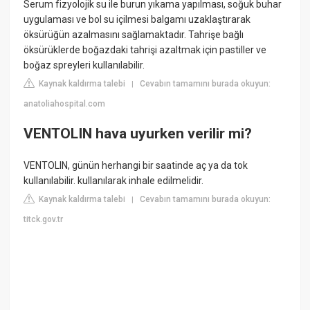
Serum fizyolojik su ile burun yıkama yapılması, soğuk buhar
uygulaması ve bol su içilmesi balgamı uzaklaştırarak
öksürüğün azalmasını sağlamaktadır. Tahrişe bağlı
öksürüklerde boğazdaki tahrişi azaltmak için pastiller ve
boğaz spreyleri kullanılabilir.
Kaynak kaldırma talebi
Cevabın tamamını burada okuyun:
|
anatoliahospital.com
VENTOLIN hava uyurken verilir mi?
VENTOLIN, günün herhangi bir saatinde aç ya da tok
kullanılabilir. kullanılarak inhale edilmelidir.
Kaynak kaldırma talebi
Cevabın tamamını burada okuyun:
|
titck.gov.tr