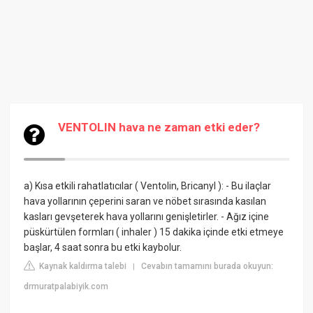
VENTOLIN hava ne zaman etki eder?
a) Kısa etkili rahatlatıcılar ( Ventolin, Bricanyl ): - Bu ilaçlar
hava yollarının çeperini saran ve nöbet sırasında kasılan
kasları gevşeterek hava yollarını genişletirler. - Ağız içine
püskürtülen formları ( inhaler ) 15 dakika içinde etki etmeye
başlar, 4 saat sonra bu etki kaybolur.
Kaynak kaldırma talebi
Cevabın tamamını burada okuyun:
|
drmuratpalabiyik.com