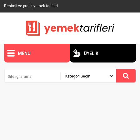
Resimli ve pratik yemek tarifleri
MENU
ÜYELİK