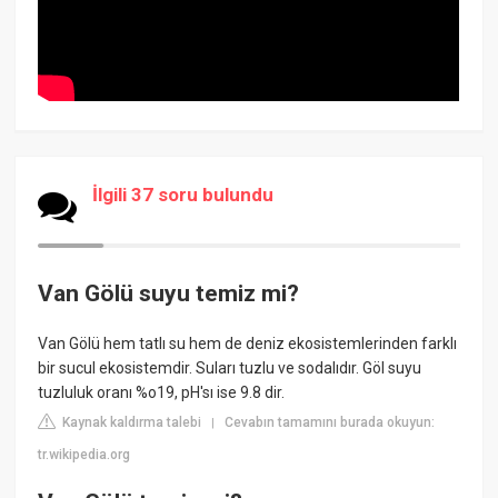
İlgili 37 soru bulundu
Van Gölü suyu temiz mi?
Van Gölü hem tatlı su hem de deniz ekosistemlerinden farklı
bir sucul ekosistemdir. Suları tuzlu ve sodalıdır. Göl suyu
tuzluluk oranı %o19, pH'sı ise 9.8 dir.
Kaynak kaldırma talebi
Cevabın tamamını burada okuyun:
|
tr.wikipedia.org