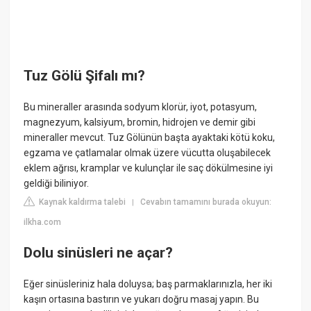
Tuz Gölü Şifalı mı?
Bu mineraller arasında sodyum klorür, iyot, potasyum,
magnezyum, kalsiyum, bromin, hidrojen ve demir gibi
mineraller mevcut. Tuz Gölünün başta ayaktaki kötü koku,
egzama ve çatlamalar olmak üzere vücutta oluşabilecek
eklem ağrısı, kramplar ve kulunçlar ile saç dökülmesine iyi
geldiği biliniyor.
Kaynak kaldırma talebi
Cevabın tamamını burada okuyun:
|
ilkha.com
Dolu sinüsleri ne açar?
Eğer sinüsleriniz hala doluysa; baş parmaklarınızla, her iki
kaşın ortasına bastırın ve yukarı doğru masaj yapın. Bu