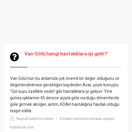
Van Gölü hangi hastalıklara iyi gelir?
Van Gölü'nün bu anlamda çok önemli bir değer olduğunu ve
değerlendirilmesi gerektiğini kaydeden Acar, şöyle konuştu:
"Göl suyu özellikle sedef gibi hastalıklara iyi geliyor. Yine
güneş ışıklarının 45 derece açıyla göle vurduğu dönemlerde
göle girmek akciğer, astım, KOAH hastalığına faydalı olduğu
tespit edildi.
Kaynak kaldırma talebi
Cevabın tamamını burada okuyun:
|
haberturk.com