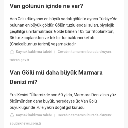
Van gölünün içinde ne var?
Van Gölü dünyanın en büyük sodalı gölüdür ayrıca Türkiye'de
bulunan en büyük göldür. Gölün tuzlu-sodalı suları, biyolojik
çeşitliliği sınırlamaktadır. Gölde bilinen 103 tür fitoplankton,
36 tür zooplankton ve tek bir tür balık inci kefali,
(Chalcalburnus tarichi) yaşamaktadır.
Kaynak kaldırma talebi
Cevabın tamamını burada okuyun:
|
tatvan.gov.tr
Van Gölü mü daha büyük Marmara
Denizi mi?
Erol Kesici, "Ülkemizde son 60 yılda, Marmara Denizi'nin yüz
ölçümünden daha büyük, neredeyse üç Van Gölü
büyüklüğünde 70'e yakın doğal göl kurudu.
Kaynak kaldırma talebi
Cevabın tamamını burada okuyun:
|
sputniknews.com.tr