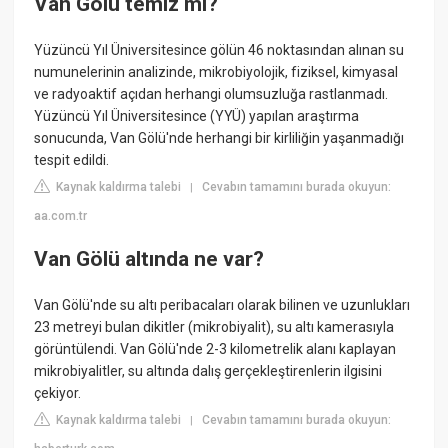
Van Gölü temiz mi?
Yüzüncü Yıl Üniversitesince gölün 46 noktasından alınan su
numunelerinin analizinde, mikrobiyolojik, fiziksel, kimyasal
ve radyoaktif açıdan herhangi olumsuzluğa rastlanmadı.
Yüzüncü Yıl Üniversitesince (YYÜ) yapılan araştırma
sonucunda, Van Gölü'nde herhangi bir kirliliğin yaşanmadığı
tespit edildi.
Kaynak kaldırma talebi
Cevabın tamamını burada okuyun:
|
aa.com.tr
Van Gölü altında ne var?
Van Gölü'nde su altı peribacaları olarak bilinen ve uzunlukları
23 metreyi bulan dikitler (mikrobiyalit), su altı kamerasıyla
görüntülendi. Van Gölü'nde 2-3 kilometrelik alanı kaplayan
mikrobiyalitler, su altında dalış gerçekleştirenlerin ilgisini
çekiyor.
Kaynak kaldırma talebi
Cevabın tamamını burada okuyun:
|