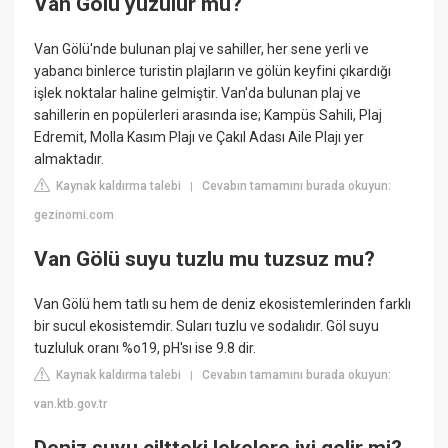
Van Gölü yüzülür mü?
Van Gölü'nde bulunan plaj ve sahiller, her sene yerli ve
yabancı binlerce turistin plajların ve gölün keyfini çıkardığı
işlek noktalar haline gelmiştir. Van'da bulunan plaj ve
sahillerin en popülerleri arasında ise; Kampüs Sahili, Plaj
Edremit, Molla Kasım Plajı ve Çakıl Adası Aile Plajı yer
almaktadır.
Kaynak kaldırma talebi
Cevabın tamamını burada okuyun:
|
gezinomi.com
Van Gölü suyu tuzlu mu tuzsuz mu?
Van Gölü hem tatlı su hem de deniz ekosistemlerinden farklı
bir sucul ekosistemdir. Suları tuzlu ve sodalıdır. Göl suyu
tuzluluk oranı %o19, pH'sı ise 9.8 dir.
Kaynak kaldırma talebi
Cevabın tamamını burada okuyun:
|
van.ktb.gov.tr
Deniz suyu ciltteki lekelere iyi gelir mi?