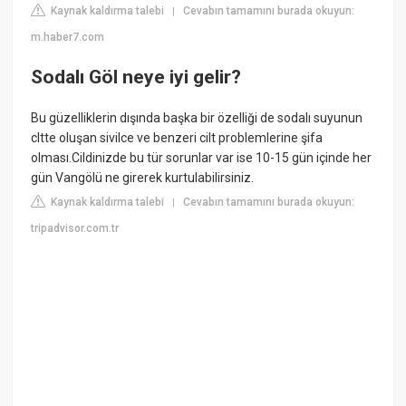
Kaynak kaldırma talebi
Cevabın tamamını burada okuyun:
|
m.haber7.com
Sodalı Göl neye iyi gelir?
Bu güzelliklerin dışında başka bir özelliği de sodalı suyunun
cltte oluşan sivilce ve benzeri cilt problemlerine şifa
olması.Cildinizde bu tür sorunlar var ise 10-15 gün içinde her
gün Vangölü ne girerek kurtulabilirsiniz.
Kaynak kaldırma talebi
Cevabın tamamını burada okuyun:
|
tripadvisor.com.tr