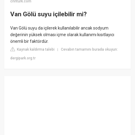
cnnturk.com
Van Gölü suyu içilebilir mi?
Van Gölü suyu da içilerek kullanılabilir ancak sodyum
değerinin yüksek olması içme olarak kullanımı kısıtlayıcı
önemli bir faktördür.
Kaynak kaldırma talebi
Cevabın tamamını burada okuyun:
|
dergipark.org.tr