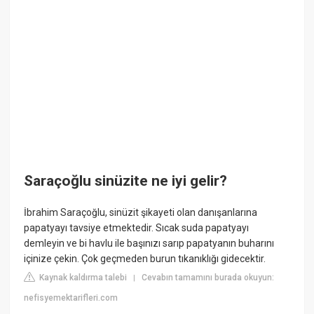
Saraçoğlu sinüzite ne iyi gelir?
İbrahim Saraçoğlu, sinüzit şikayeti olan danışanlarına
papatyayı tavsiye etmektedir. Sıcak suda papatyayı
demleyin ve bi havlu ile başınızı sarıp papatyanın buharını
içinize çekin. Çok geçmeden burun tıkanıklığı gidecektir.
Kaynak kaldırma talebi
Cevabın tamamını burada okuyun:
|
nefisyemektarifleri.com