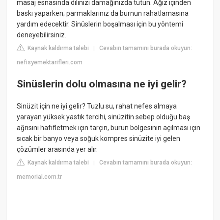
masaj esnasında dilinizi damağınızda tutun. Ağız içinden
baskı yaparken; parmaklarınız da burnun rahatlamasına
yardım edecektir. Sinüslerin boşalması için bu yöntemi
deneyebilirsiniz.
Kaynak kaldırma talebi
Cevabın tamamını burada okuyun:
|
nefisyemektarifleri.com
Sinüslerin dolu olmasına ne iyi gelir?
Sinüzit için ne iyi gelir? Tuzlu su, rahat nefes almaya
yarayan yüksek yastık tercihi, sinüzitin sebep olduğu baş
ağrısını hafifletmek için tarçın, burun bölgesinin açılması için
sıcak bir banyo veya soğuk kompres sinüzite iyi gelen
çözümler arasında yer alır.
Kaynak kaldırma talebi
Cevabın tamamını burada okuyun:
|
memorial.com.tr