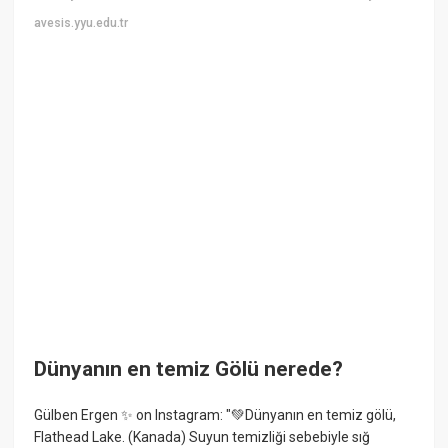
avesis.yyu.edu.tr
Dünyanın en temiz Gölü nerede?
Gülben Ergen ✨ on Instagram: "💚Dünyanın en temiz gölü,
Flathead Lake. (Kanada) Suyun temizliği sebebiyle sığ