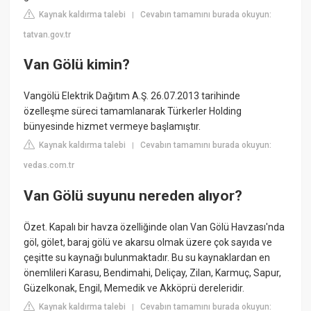
Kaynak kaldırma talebi
Cevabın tamamını burada okuyun:
|
tatvan.gov.tr
Van Gölü kimin?
Vangölü Elektrik Dağıtım A.Ş. 26.07.2013 tarihinde
özelleşme süreci tamamlanarak Türkerler Holding
bünyesinde hizmet vermeye başlamıştır.
Kaynak kaldırma talebi
Cevabın tamamını burada okuyun:
|
vedas.com.tr
Van Gölü suyunu nereden alıyor?
Özet. Kapalı bir havza özelliğinde olan Van Gölü Havzası'nda
göl, gölet, baraj gölü ve akarsu olmak üzere çok sayıda ve
çeşitte su kaynağı bulunmaktadır. Bu su kaynaklardan en
önemlileri Karasu, Bendimahi, Deliçay, Zilan, Karmuç, Sapur,
Güzelkonak, Engil, Memedik ve Akköprü dereleridir.
Kaynak kaldırma talebi
Cevabın tamamını burada okuyun:
|