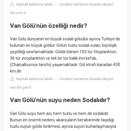
Kaynak kaldırma talebi
Cevabın tamamını burada okuyun:
|
iha.com.tr
Van Gölü'nün özelliği nedir?
Van Gölü dünyanın en büyük sodalı gölüdür ayrıca Türkiye'de
bulunan en büyük göldür. Gölün tuzlu-sodalı suları, biyolojik
çeşitliliği sınırlamaktadır. Gölde bilinen 103 tür fitoplankton,
36 tür zooplankton ve tek bir tür balık inci kefalı,
(Chalcalburnus tarichi) yaşamaktadır. Göl etrafı karadan 430
km.dir.
Kaynak kaldırma talebi
Cevabın tamamını burada okuyun:
|
van.ktb.gov.tr
Van Gölü'nün suyu neden Sodalıdır?
Van Gölü suyu hem acı, hem tuzlu ve hem de sodalıdır.
Bunun en önemli nedeni, akarsuların beraberinde taşıdığı
tuzlu suyun gölde birikmesi, ayrıca suyun buharlaşmasıyla