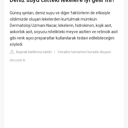
Güneş ışınları, deniz suyu ve diğer faktörlerin de etkisiyle
cildimizde oluşan lekelerden kurtulmak mümkün.
Dermatoloji Uzmanı Nacar, lekelerin, hidrokinon, kojik asit,
askorbik asit, soyucu nitelikteki meyve asitleri ve retinoik asit
gibi renk açıcı preparatlar kullanılarak tedavi edilebileceğini
söyledi.
Kaynak kaldırma talebi
Cevabın tamamını burada okuyun:
|
ntv.com.tr