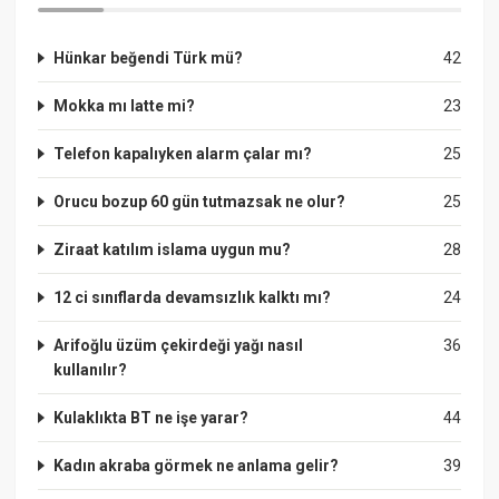
Hünkar beğendi Türk mü?
42
Mokka mı latte mi?
23
Telefon kapalıyken alarm çalar mı?
25
Orucu bozup 60 gün tutmazsak ne olur?
25
Ziraat katılım islama uygun mu?
28
12 ci sınıflarda devamsızlık kalktı mı?
24
Arifoğlu üzüm çekirdeği yağı nasıl
36
kullanılır?
Kulaklıkta BT ne işe yarar?
44
Kadın akraba görmek ne anlama gelir?
39