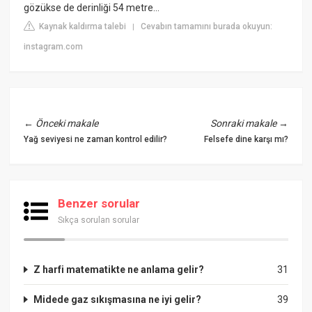
gözükse de derinliği 54 metre...
Kaynak kaldırma talebi
Cevabın tamamını burada okuyun:
|
instagram.com
←
Önceki makale
Sonraki makale
→
Yağ seviyesi ne zaman kontrol edilir?
Felsefe dine karşı mı?
Benzer sorular
Sıkça sorulan sorular
Z harfi matematikte ne anlama gelir?
31
Midede gaz sıkışmasına ne iyi gelir?
39