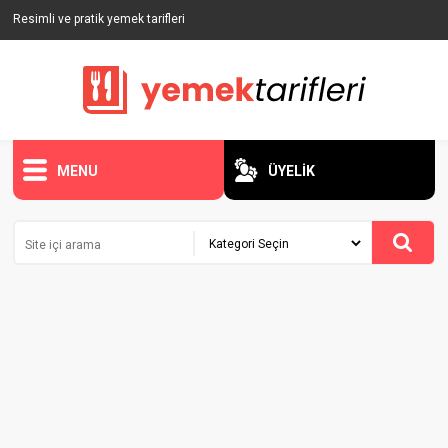
Resimli ve pratik yemek tarifleri
MENU
ÜYELİK