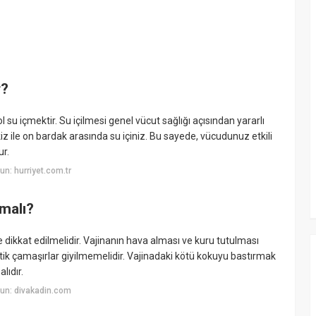
r?
ol su içmektir. Su içilmesi genel vücut sağlığı açısından yararlı
iz ile on bardak arasında su içiniz. Bu sayede, vücudunuz etkili
ur.
n: hurriyet.com.tr
malı?
 dikkat edilmelidir. Vajinanın hava alması ve kuru tutulması
tik çamaşırlar giyilmemelidir. Vajinadaki kötü kokuyu bastırmak
lıdır.
un: divakadin.com