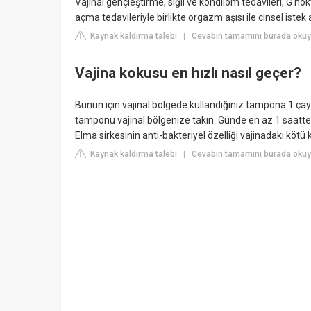
Vajinal gençleştirme, siğil ve kondilom tedavileri, G nokt
açma tedavileriyle birlikte orgazm aşısı ile cinsel istek 
Kaynak kaldırma talebi
Cevabın tamamını burada okuy
|
Vajina kokusu en hızlı nasıl geçer?
Bunun için vajinal bölgede kullandığınız tampona 1 çay
tamponu vajinal bölgenize takın. Günde en az 1 saatten
Elma sirkesinin anti-bakteriyel özelliği vajinadaki kötü 
Kaynak kaldırma talebi
Cevabın tamamını burada okuy
|