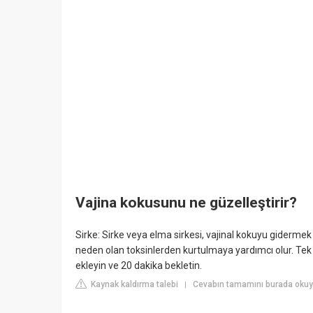
Vajina kokusunu ne güzelleştirir?
Sirke: Sirke veya elma sirkesi, vajinal kokuyu gidermek i
neden olan toksinlerden kurtulmaya yardımcı olur. Tek ih
ekleyin ve 20 dakika bekletin.
Kaynak kaldırma talebi
Cevabın tamamını burada okuy
|