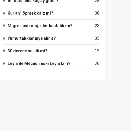
Bir kutu lens kaç ay gider?
28
Kur'an'ı öpmek caiz mi?
38
Migren psikolojik bir hastalık mı?
23
Yumurtalıklar niye alınır?
35
30 derece su ilik mi?
19
Leyla ile Mecnun eski Leyla kim?
26