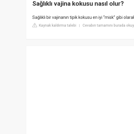
Sağlıklı vajina kokusu nasıl olur?
Sağlıklı bir vajinanın tipik kokusu en iyi “misk” gibi olara
Kaynak kaldırma talebi
Cevabın tamamını burada okuy
|