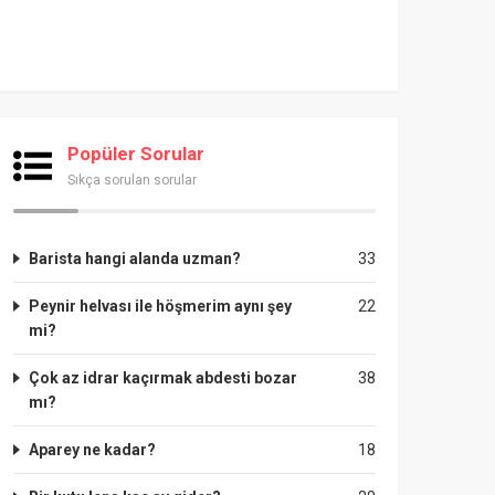
Popüler Sorular
Sıkça sorulan sorular
Barista hangi alanda uzman?
33
Peynir helvası ile höşmerim aynı şey
22
mi?
Çok az idrar kaçırmak abdesti bozar
38
mı?
Aparey ne kadar?
18