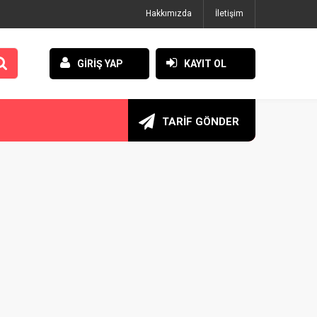
Hakkımızda
İletişim
GİRİŞ YAP
KAYIT OL
TARİF GÖNDER