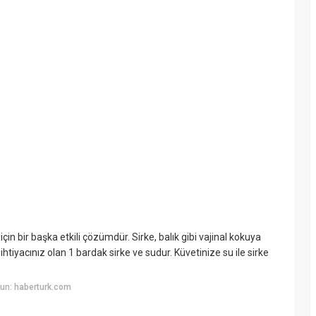
çin bir başka etkili çözümdür. Sirke, balık gibi vajinal kokuya
tiyacınız olan 1 bardak sirke ve sudur. Küvetinize su ile sirke
un: haberturk.com