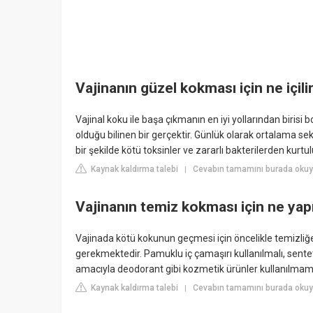
Vajinanın güzel kokması için ne içili
Vajinal koku ile başa çıkmanın en iyi yollarından birisi b
olduğu bilinen bir gerçektir. Günlük olarak ortalama sek
bir şekilde kötü toksinler ve zararlı bakterilerden kurtul
Kaynak kaldırma talebi
Cevabın tamamını burada okuyu
|
Vajinanın temiz kokması için ne yap
Vajinada kötü kokunun geçmesi için öncelikle temizliğe
gerekmektedir. Pamuklu iç çamaşırı kullanılmalı, sente
amacıyla deodorant gibi kozmetik ürünler kullanılmama
Kaynak kaldırma talebi
Cevabın tamamını burada okuy
|