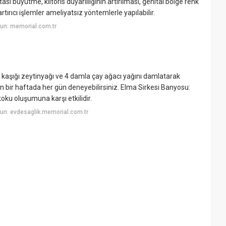
ası büyütme, klitoris duyarlılığının artırılması, genital bölge renk
artırıcı işlemler ameliyatsız yöntemlerle yapılabilir.
un: memorial.com.tr
 kaşığı zeytinyağı ve 4 damla çay ağacı yağını damlatarak
 bir haftada her gün deneyebilirsiniz. Elma Sirkesi Banyosu:
koku oluşumuna karşı etkilidir.
un: evdesaglik.memorial.com.tr