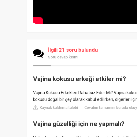
İlgili 21 soru bulundu
Soru cevap kısmı
Vajina kokusu erkeği etkiler mi?
Vajina Kokusu Erkekleri Rahatsız Eder Mi? Vajina kokusu, 
kokusu doğal bir şey olarak kabul edilirken, diğerleri için 
Kaynak kaldırma talebi
Cevabın tamamını burada okuy
|
Vajina güzelliği için ne yapmalı?