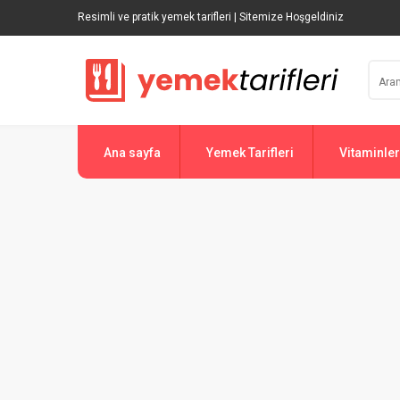
Resimli ve pratik yemek tarifleri | Sitemize Hoşgeldiniz
Ana sayfa
Yemek Tarifleri
Vitaminler