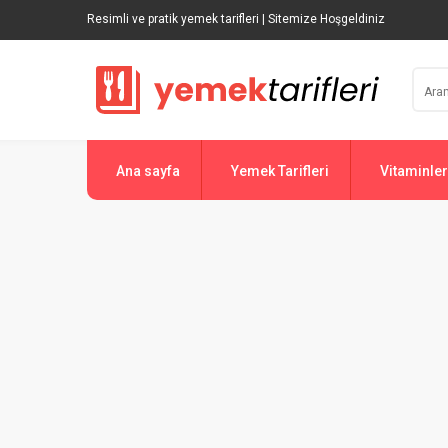
Resimli ve pratik yemek tarifleri | Sitemize Hoşgeldiniz
Ana sayfa
Yemek Tarifleri
Vitaminler