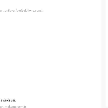
n: unileverfoodsolutions.com.tr
 şekli var.
un: makarna.com.tr