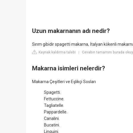
Uzun makarnanın adı nedir?
Sırım gibidir spagetti makarna, İtalyan kökenli makarna
Kaynak kaldırma talebi
Cevabın tamamını burada oku
|
Makarna isimleri nelerdir?
Makarna Çeşitleri ve Eşlikçi Sosları
Spagetti.
Fettuccine.
Tagliatelle.
Pappardelle.
Canalini.
Bucatini.
Linguini.