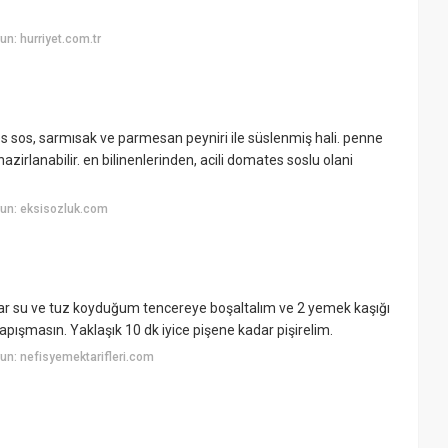
n: hurriyet.com.tr
s sos, sarmısak ve parmesan peyniri ile süslenmiş hali. penne
azirlanabilir. en bilinenlerinden, acili domates soslu olani
un: eksisozluk.com
nar su ve tuz koyduğum tencereye boşaltalım ve 2 yemek kaşığı
yapışmasın. Yaklaşık 10 dk iyice pişene kadar pişirelim.
n: nefisyemektarifleri.com