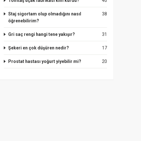
Tomtaş uçak fabrikası kim kurdu?
40
Staj sigortam olup olmadığını nasıl
38
öğrenebilirim?
Gri saç rengi hangi tene yakışır?
31
Şekeri en çok düşüren nedir?
17
Prostat hastası yoğurt yiyebilir mi?
20