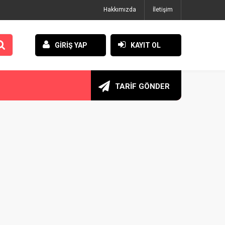
Hakkımızda
İletişim
GİRİŞ YAP
KAYIT OL
TARİF GÖNDER