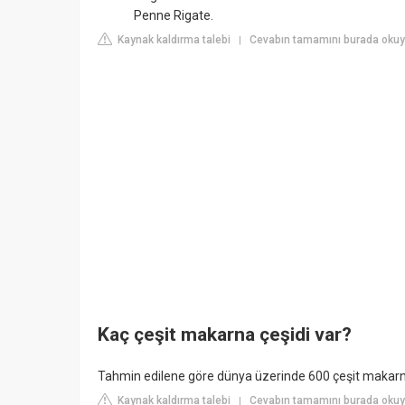
Penne Rigate.
Kaynak kaldırma talebi
Cevabın tamamını burada okuyu
|
Kaç çeşit makarna çeşidi var?
Tahmin edilene göre dünya üzerinde 600 çeşit makarna
Kaynak kaldırma talebi
Cevabın tamamını burada okuy
|