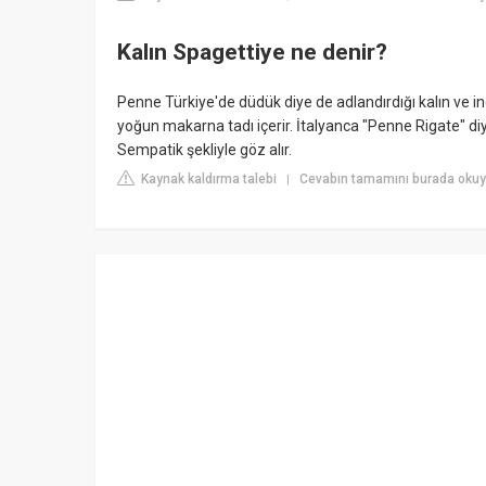
Kalın Spagettiye ne denir?
Penne Türkiye'de düdük diye de adlandırdığı kalın ve in
yoğun makarna tadı içerir. İtalyanca "Penne Rigate" diy
Sempatik şekliyle göz alır.
Kaynak kaldırma talebi
Cevabın tamamını burada okuyu
|