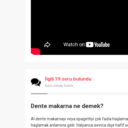
İlgili 19 soru bulundu
Soru cevap kısmı
Dente makarna ne demek?
Al dente makarnayı veya spagettiyi çok fazla haşlamada
haşlamak anlamına gelir. İtalyanca ısırınca dişe hafif 