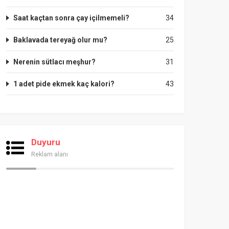
Saat kaçtan sonra çay içilmemeli?
34
Baklavada tereyağ olur mu?
25
Nerenin sütlacı meşhur?
31
1 adet pide ekmek kaç kalori?
43
Duyuru
Reklam alanı