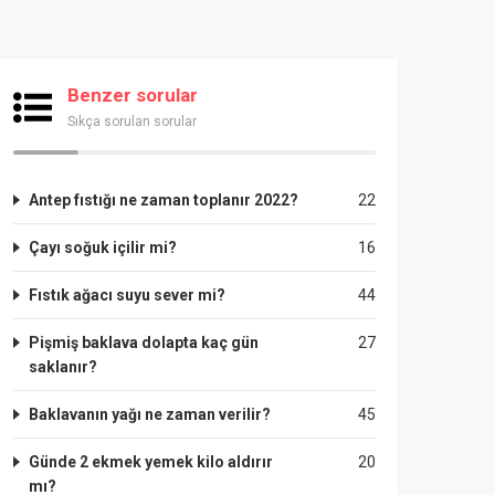
Benzer sorular
Sıkça sorulan sorular
Antep fıstığı ne zaman toplanır 2022?
22
Çayı soğuk içilir mi?
16
Fıstık ağacı suyu sever mi?
44
Pişmiş baklava dolapta kaç gün
27
saklanır?
Baklavanın yağı ne zaman verilir?
45
Günde 2 ekmek yemek kilo aldırır
20
mı?