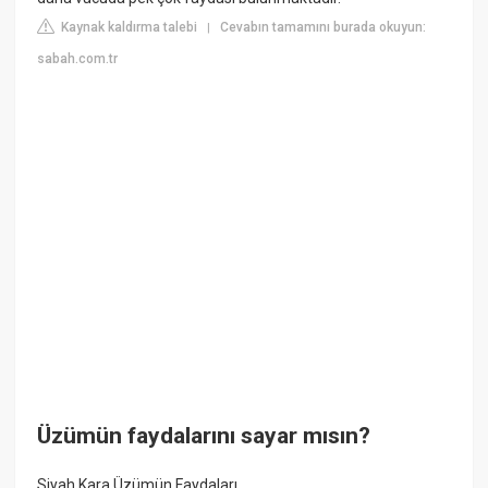
Kaynak kaldırma talebi
Cevabın tamamını burada okuyun:
|
sabah.com.tr
Üzümün faydalarını sayar mısın?
Siyah Kara Üzümün Faydaları