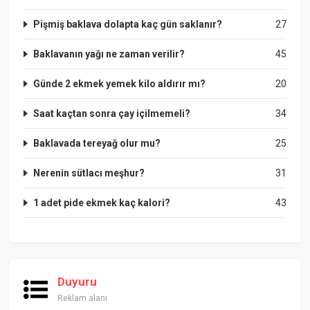
Pişmiş baklava dolapta kaç gün saklanır?
27
Baklavanın yağı ne zaman verilir?
45
Günde 2 ekmek yemek kilo aldırır mı?
20
Saat kaçtan sonra çay içilmemeli?
34
Baklavada tereyağ olur mu?
25
Nerenin sütlacı meşhur?
31
1 adet pide ekmek kaç kalori?
43
Duyuru
Reklam alanı