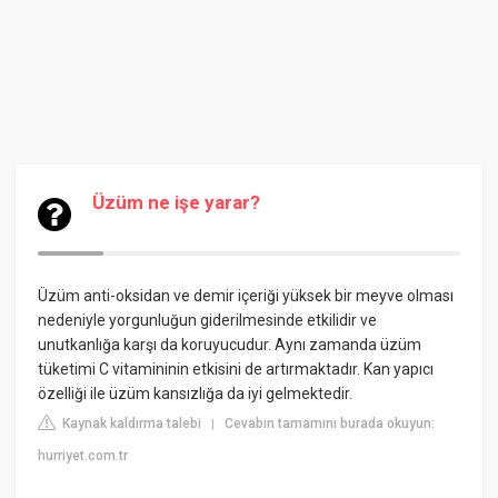
Üzüm ne işe yarar?
Üzüm anti-oksidan ve demir içeriği yüksek bir meyve olması
nedeniyle yorgunluğun giderilmesinde etkilidir ve
unutkanlığa karşı da koruyucudur. Aynı zamanda üzüm
tüketimi C vitamininin etkisini de artırmaktadır. Kan yapıcı
özelliği ile üzüm kansızlığa da iyi gelmektedir.
Kaynak kaldırma talebi
Cevabın tamamını burada okuyun:
|
hurriyet.com.tr