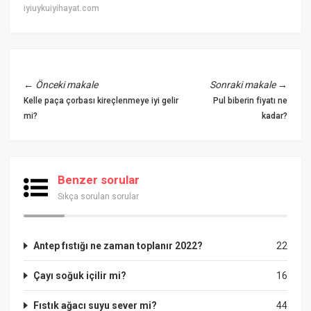
iyiuykuiyihayat.com
←
Önceki makale
Sonraki makale
→
Kelle paça çorbası kireçlenmeye iyi gelir
Pul biberin fiyatı ne
mi?
kadar?
Benzer sorular
Sıkça sorulan sorular
Antep fıstığı ne zaman toplanır 2022?
22
Çayı soğuk içilir mi?
16
Fıstık ağacı suyu sever mi?
44