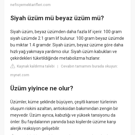
nefisyemektarifleri.com
Siyah üzüm mü beyaz üzüm mü?
Siyah üzüm, beyaz üzümden daha fazla lif içerir. 100 gram
siyah üzümde 2.1 gram lif bulunur. 100 gram beyaz üzümde
bu miktar 1.4 gramdır. Siyah üzüm, beyaz üzüme göre daha
hızlı yağ yakmaya yardımcı olur. Siyah üzüm kabukları ve
çekirdekleri tüketildiğinde metabolizma hızlanır.
Kaynak kaldırma talebi
Cevabın tamamını burada okuyun:
|
mynet.com
Üzüm yiyince ne olur?
Üzümler, küme şeklinde büyüyen, çeşitli kanser türlerinin
oluşum riskini azaltan, antioksidan bakımından zengin bir
meyvedir. Üzüm ayrıca, kabızlığı ve yüksek tansiyonu da
önler. Bu faydalarının yanında bazı kişilerde üzüme karşı
alerjik reaksiyon gelişebilir.