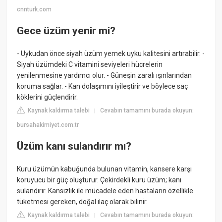
cnnturk.com
Gece üzüm yenir mi?
- Uykudan önce siyah üzüm yemek uyku kalitesini artırabilir. -
Siyah üzümdeki C vitamini seviyeleri hücrelerin
yenilenmesine yardımcı olur. - Güneşin zaralı ışınlarından
koruma sağlar. - Kan dolaşımını iyileştirir ve böylece saç
köklerini güçlendirir.
Kaynak kaldırma talebi
Cevabın tamamını burada okuyun:
|
bursahakimiyet.com.tr
Üzüm kanı sulandırır mı?
Kuru üzümün kabuğunda bulunan vitamin, kansere karşı
koruyucu bir güç oluşturur. Çekirdekli kuru üzüm; kanı
sulandırır. Kansızlık ile mücadele eden hastaların özellikle
tüketmesi gereken, doğal ilaç olarak bilinir.
Kaynak kaldırma talebi
Cevabın tamamını burada okuyun:
|