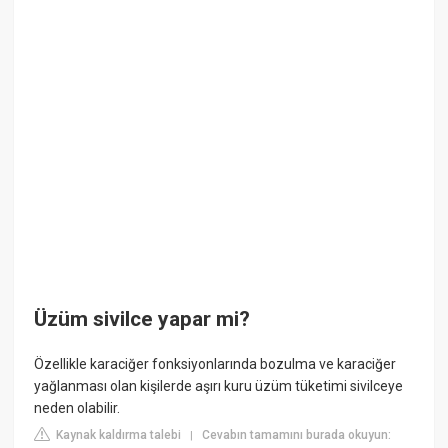
Üzüm sivilce yapar mi?
Özellikle karaciğer fonksiyonlarında bozulma ve karaciğer
yağlanması olan kişilerde aşırı kuru üzüm tüketimi sivilceye
neden olabilir.
Kaynak kaldırma talebi
Cevabın tamamını burada okuyun:
|