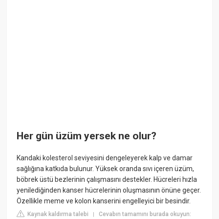
Her gün üzüm yersek ne olur?
Kandaki kolesterol seviyesini dengeleyerek kalp ve damar
sağlığına katkıda bulunur. Yüksek oranda sıvı içeren üzüm,
böbrek üstü bezlerinin çalışmasını destekler. Hücreleri hızla
yenilediğinden kanser hücrelerinin oluşmasının önüne geçer.
Özellikle meme ve kolon kanserini engelleyici bir besindir.
Kaynak kaldırma talebi
Cevabın tamamını burada okuyun:
|