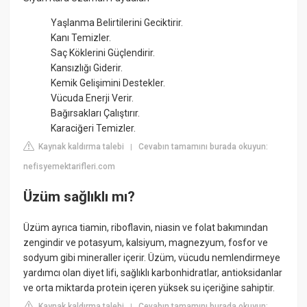
Yaşlanma Belirtilerini Geciktirir.
Kanı Temizler.
Saç Köklerini Güçlendirir.
Kansızlığı Giderir.
Kemik Gelişimini Destekler.
Vücuda Enerji Verir.
Bağırsakları Çalıştırır.
Karaciğeri Temizler.
Kaynak kaldırma talebi
Cevabın tamamını burada okuyun:
|
nefisyemektarifleri.com
Üzüm sağlıklı mı?
Üzüm ayrıca tiamin, riboflavin, niasin ve folat bakımından
zengindir ve potasyum, kalsiyum, magnezyum, fosfor ve
sodyum gibi mineraller içerir. Üzüm, vücudu nemlendirmeye
yardımcı olan diyet lifi, sağlıklı karbonhidratlar, antioksidanlar
ve orta miktarda protein içeren yüksek su içeriğine sahiptir.
Kaynak kaldırma talebi
Cevabın tamamını burada okuyun:
|