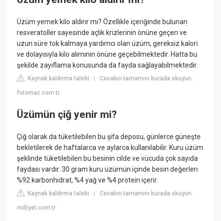
Üzüm yemek kilo aldırır mı? Özellikle içeriğinde bulunan
resveratoller sayesinde açlık krizlerinin önüne geçen ve
uzun süre tok kalmaya yardımcı olan üzüm, gereksiz kalori
ve dolayısıyla kilo alımının önüne geçebilmektedir. Hatta bu
şekilde zayıflama konusunda da fayda sağlayabilmektedir.
Kaynak kaldırma talebi
Cevabın tamamını burada okuyun:
|
fotomac.com.tr
Üzümün çiğ yenir mi?
Çiğ olarak da tüketilebilen bu şifa deposu, günlerce güneşte
bekletilerek de haftalarca ve aylarca kullanılabilir. Kuru üzüm
şeklinde tüketilebilen bu besinin cilde ve vücuda çok sayıda
faydası vardır. 30 gram kuru üzümün içinde besin değerleri
%92 karbonhidrat, %4 yağ ve %4 protein içerir.
Kaynak kaldırma talebi
Cevabın tamamını burada okuyun:
|
milliyet.com.tr