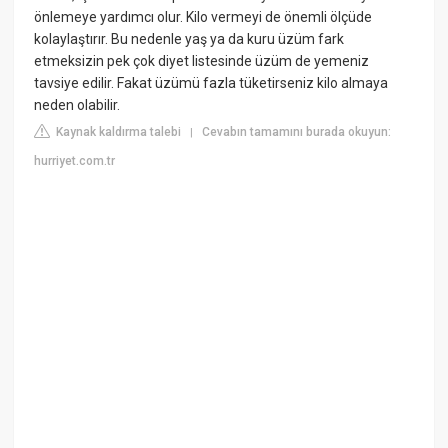
önlemeye yardımcı olur. Kilo vermeyi de önemli ölçüde
kolaylaştırır. Bu nedenle yaş ya da kuru üzüm fark
etmeksizin pek çok diyet listesinde üzüm de yemeniz
tavsiye edilir. Fakat üzümü fazla tüketirseniz kilo almaya
neden olabilir.
Kaynak kaldırma talebi
Cevabın tamamını burada okuyun:
|
hurriyet.com.tr