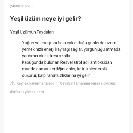
yasemin.com
Yeşil üzüm neye iyi gelir?
Yeşil Üzümün Faydaları
Yoğun ve enerji sarfının çok olduğu günlerde üzüm
yemek hızlı enerji kaynağı sağlar, yorgunluğu atmada
yardımcı olur, stresi azaltır.
Kabuğunda bulunan Resveratrol adlı antioksidan
madde damar sertliğini önler, kötü kolesterolü
düşürür, kalp rahatsızlıklarına iyi gelir.
Kaynak kaldırma talebi
Cevabın tamamını burada okuyun:
|
dytfazileyilmaz.com