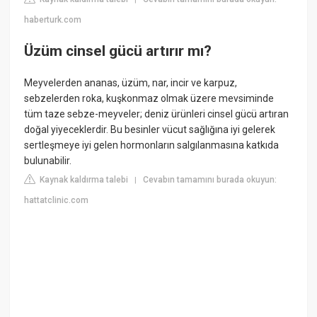
haberturk.com
Üzüm cinsel gücü artırır mı?
Meyvelerden ananas, üzüm, nar, incir ve karpuz,
sebzelerden roka, kuşkonmaz olmak üzere mevsiminde
tüm taze sebze-meyveler; deniz ürünleri cinsel gücü artıran
doğal yiyeceklerdir. Bu besinler vücut sağlığına iyi gelerek
sertleşmeye iyi gelen hormonların salgılanmasına katkıda
bulunabilir.
Kaynak kaldırma talebi
Cevabın tamamını burada okuyun:
|
hattatclinic.com