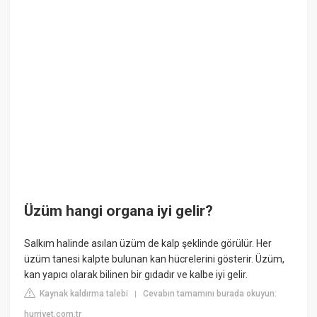
Üzüm hangi organa iyi gelir?
Salkım halinde asılan üzüm de kalp şeklinde görülür. Her
üzüm tanesi kalpte bulunan kan hücrelerini gösterir. Üzüm,
kan yapıcı olarak bilinen bir gıdadır ve kalbe iyi gelir.
Kaynak kaldırma talebi
Cevabın tamamını burada okuyun:
|
hurriyet.com.tr