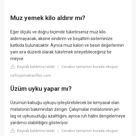
Muz yemek kilo aldırır mı?
Eğer ölçülü ve doğru biçimde tüketirseniz muz kilo
aldırmayacak, aksine sindirim ve boşaltım sisteminize
katkıda bulunacaktır. Ayrıca muz kalori ve besin değerlerinin
yanı sıra düzenli olarak tüketmek isteyebileceğiniz bir
meyve.
Kaynak kaldırma talebi
Cevabın tamamını burada okuyun:
|
nefisyemektarifleri.com
Üzüm uyku yapar mı?
Üzümün kabuğu uykuyu iyileştirebilecek bir kimyasal olan
melatonin bakımından zengin. Çalışmalar melatoninin jet-
lag ve uykusuzluğu azalttığını, ayrıca ruh halini dengelemeye
yardımcı olabildiğini gösteriyor.
Kaynak kaldırma talebi
Cevabın tamamını burada okuyun:
|