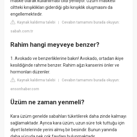
maske olarak kullanılması cildi yeniliyor. Üzüm maskesi
ciltteki kırışıklıkları giderdiği gibi kırışıklık oluşmasını da
engellemektedir.
Kaynak kaldırma talebi
Cevabın tamamını burada okuyun:
|
sabah.com.tr
Rahim hangi meyveye benzer?
1. Avokado ve benzerliklerine bakın! Avokado, ortadan ikiye
kesildiğinde rahme benzer. Rahim ağzı kanserini önler ve
hormonları düzenler.
Kaynak kaldırma talebi
Cevabın tamamını burada okuyun:
|
ensonhaber.com
Üzüm ne zaman yenmeli?
Kara üzüm genelde sabahları tüketilerek daha zinde kalmayı
sağlamaktadır. Ayrıca kara üzüm, uzun süre tok tuttuğu için
diyet listelerinde yerini almış bir besindir. Bunun yanında
daha vücuda pek çok faydası bulunmaktadır.