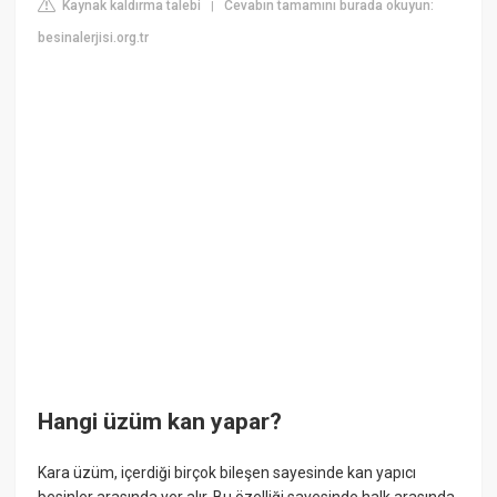
Kaynak kaldırma talebi
Cevabın tamamını burada okuyun:
|
besinalerjisi.org.tr
Hangi üzüm kan yapar?
Kara üzüm, içerdiği birçok bileşen sayesinde kan yapıcı
besinler arasında yer alır. Bu özelliği sayesinde halk arasında