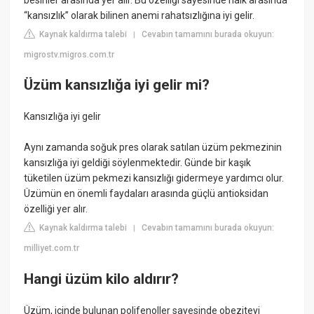
“kansızlık” olarak bilinen anemi rahatsızlığına iyi gelir.
Kaynak kaldırma talebi
Cevabın tamamını burada okuyun:
|
migrostv.migros.com.tr
Üzüm kansızlığa iyi gelir mi?
Kansızlığa iyi gelir
Aynı zamanda soğuk pres olarak satılan üzüm pekmezinin
kansızlığa iyi geldiği söylenmektedir. Günde bir kaşık
tüketilen üzüm pekmezi kansızlığı gidermeye yardımcı olur.
Üzümün en önemli faydaları arasında güçlü antioksidan
özelliği yer alır.
Kaynak kaldırma talebi
Cevabın tamamını burada okuyun:
|
milliyet.com.tr
Hangi üzüm kilo aldırır?
Üzüm, içinde bulunan polifenoller sayesinde obeziteyi