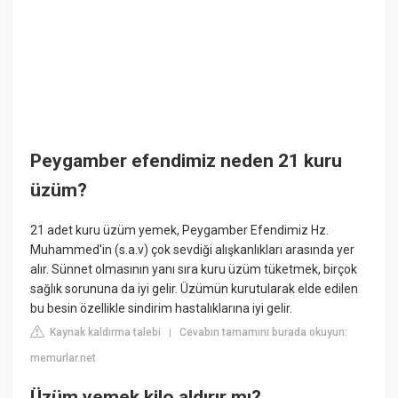
Peygamber efendimiz neden 21 kuru
üzüm?
21 adet kuru üzüm yemek, Peygamber Efendimiz Hz.
Muhammed'in (s.a.v) çok sevdiği alışkanlıkları arasında yer
alır. Sünnet olmasının yanı sıra kuru üzüm tüketmek, birçok
sağlık sorununa da iyi gelir. Üzümün kurutularak elde edilen
bu besin özellikle sindirim hastalıklarına iyi gelir.
Kaynak kaldırma talebi
Cevabın tamamını burada okuyun:
|
memurlar.net
Üzüm yemek kilo aldırır mı?