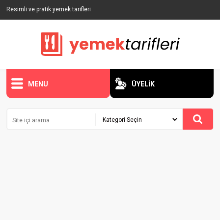
Resimli ve pratik yemek tarifleri
MENU
ÜYELİK