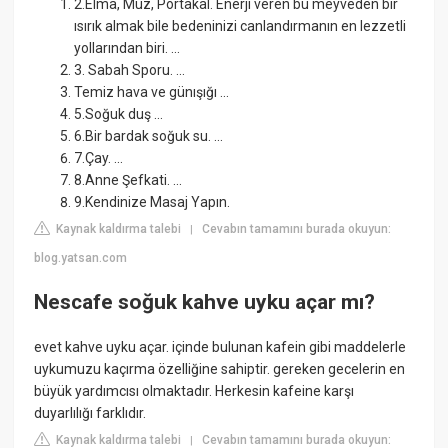
2.Elma, Muz, Portakal. Enerji veren bu meyveden bir
ısırık almak bile bedeninizi canlandırmanın en lezzetli
yollarından biri. ...
3. Sabah Sporu. ...
Temiz hava ve günışığı ...
5.Soğuk duş ...
6.Bir bardak soğuk su. ...
7.Çay. ...
8.Anne Şefkati. ...
9.Kendinize Masaj Yapın.
Kaynak kaldırma talebi
Cevabın tamamını burada okuyun:
|
blog.yatsan.com
Nescafe soğuk kahve uyku açar mı?
evet kahve uyku açar. içinde bulunan kafein gibi maddelerle
uykumuzu kaçırma özelliğine sahiptir. gereken gecelerin en
büyük yardımcısı olmaktadır. Herkesin kafeine karşı
duyarlılığı farklıdır.
Kaynak kaldırma talebi
Cevabın tamamını burada okuyun:
|