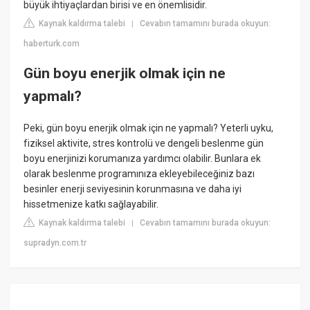
büyük ihtiyaçlardan birisi ve en önemlisidir.
Kaynak kaldırma talebi
Cevabın tamamını burada okuyun:
|
haberturk.com
Gün boyu enerjik olmak için ne
yapmalı?
Peki, gün boyu enerjik olmak için ne yapmalı? Yeterli uyku,
fiziksel aktivite, stres kontrolü ve dengeli beslenme gün
boyu enerjinizi korumanıza yardımcı olabilir. Bunlara ek
olarak beslenme programınıza ekleyebileceğiniz bazı
besinler enerji seviyesinin korunmasına ve daha iyi
hissetmenize katkı sağlayabilir.
Kaynak kaldırma talebi
Cevabın tamamını burada okuyun:
|
supradyn.com.tr