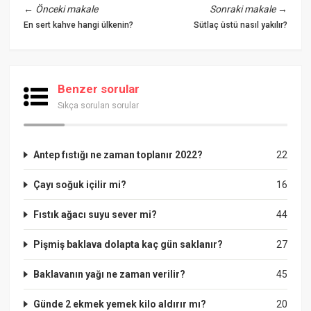
←
Önceki makale
Sonraki makale
→
En sert kahve hangi ülkenin?
Sütlaç üstü nasıl yakılır?
Benzer sorular
Sıkça sorulan sorular
Antep fıstığı ne zaman toplanır 2022?
22
Çayı soğuk içilir mi?
16
Fıstık ağacı suyu sever mi?
44
Pişmiş baklava dolapta kaç gün saklanır?
27
Baklavanın yağı ne zaman verilir?
45
Günde 2 ekmek yemek kilo aldırır mı?
20