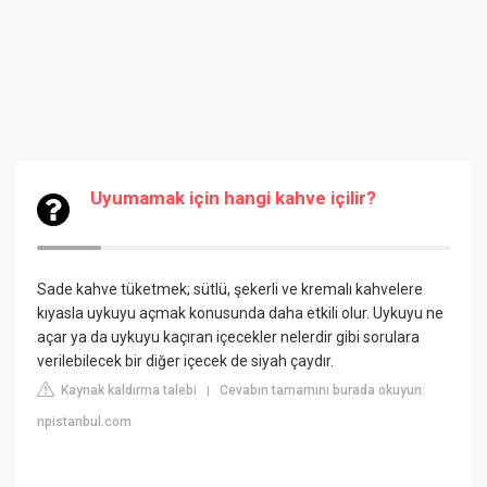
Uyumamak için hangi kahve içilir?
Sade kahve tüketmek; sütlü, şekerli ve kremalı kahvelere
kıyasla uykuyu açmak konusunda daha etkili olur. Uykuyu ne
açar ya da uykuyu kaçıran içecekler nelerdir gibi sorulara
verilebilecek bir diğer içecek de siyah çaydır.
Kaynak kaldırma talebi
Cevabın tamamını burada okuyun:
|
npistanbul.com