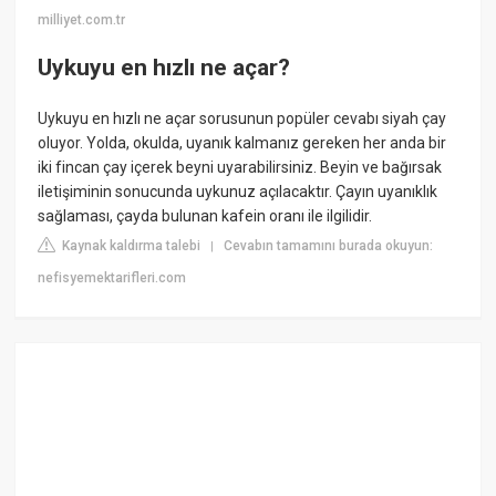
milliyet.com.tr
Uykuyu en hızlı ne açar?
Uykuyu en hızlı ne açar sorusunun popüler cevabı siyah çay
oluyor. Yolda, okulda, uyanık kalmanız gereken her anda bir
iki fincan çay içerek beyni uyarabilirsiniz. Beyin ve bağırsak
iletişiminin sonucunda uykunuz açılacaktır. Çayın uyanıklık
sağlaması, çayda bulunan kafein oranı ile ilgilidir.
Kaynak kaldırma talebi
Cevabın tamamını burada okuyun:
|
nefisyemektarifleri.com