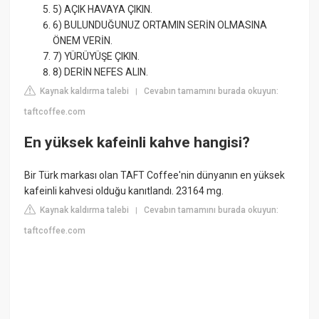
5) AÇIK HAVAYA ÇIKIN.
6) BULUNDUĞUNUZ ORTAMIN SERİN OLMASINA
ÖNEM VERİN.
7) YÜRÜYÜŞE ÇIKIN.
8) DERİN NEFES ALIN.
Kaynak kaldırma talebi
Cevabın tamamını burada okuyun:
|
taftcoffee.com
En yüksek kafeinli kahve hangisi?
Bir Türk markası olan TAFT Coffee'nin dünyanın en yüksek
kafeinli kahvesi olduğu kanıtlandı. 23164 mg.
Kaynak kaldırma talebi
Cevabın tamamını burada okuyun:
|
taftcoffee.com