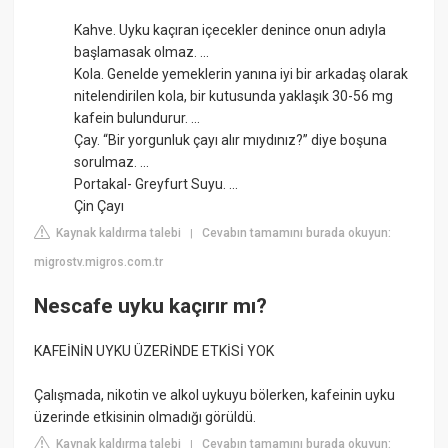
Kahve. Uyku kaçıran içecekler denince onun adıyla
başlamasak olmaz. ...
Kola. Genelde yemeklerin yanına iyi bir arkadaş olarak
nitelendirilen kola, bir kutusunda yaklaşık 30-56 mg
kafein bulundurur. ...
Çay. “Bir yorgunluk çayı alır mıydınız?” diye boşuna
sorulmaz. ...
Portakal- Greyfurt Suyu. ...
Çin Çayı
Kaynak kaldırma talebi
Cevabın tamamını burada okuyun:
|
migrostv.migros.com.tr
Nescafe uyku kaçırır mı?
KAFEİNİN UYKU ÜZERİNDE ETKİSİ YOK
Çalışmada, nikotin ve alkol uykuyu bölerken, kafeinin uyku
üzerinde etkisinin olmadığı görüldü.
Kaynak kaldırma talebi
Cevabın tamamını burada okuyun:
|