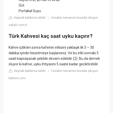
Süt.
Portakal Suyu.
Kaynak kaldırma talebi
Cevabın tamamını burada okuyun:
|
sabah.com.tr
Türk Kahvesi kaç saat uyku kaçırır?
Kahve içtikten sonra kafeinin etkisini yaklaşık ilk 5 – 30
dakika içinde hissetmeye başlarsınız. Ve bu etki sonraki 5
saati kapsayacak şekilde devam edebilir (2). Bu da demek
oluyor ki kahve, uyku ihtiyacını 5 saate kadar geciktirebilir.
Kaynak kaldırma talebi
Cevabın tamamını burada okuyun:
|
kahhve.com