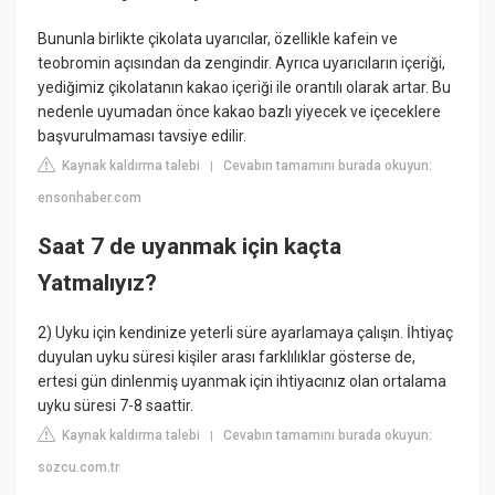
Bununla birlikte çikolata uyarıcılar, özellikle kafein ve
teobromin açısından da zengindir. Ayrıca uyarıcıların içeriği,
yediğimiz çikolatanın kakao içeriği ile orantılı olarak artar. Bu
nedenle uyumadan önce kakao bazlı yiyecek ve içeceklere
başvurulmaması tavsiye edilir.
Kaynak kaldırma talebi
Cevabın tamamını burada okuyun:
|
ensonhaber.com
Saat 7 de uyanmak için kaçta
Yatmalıyız?
2) Uyku için kendinize yeterli süre ayarlamaya çalışın. İhtiyaç
duyulan uyku süresi kişiler arası farklılıklar gösterse de,
ertesi gün dinlenmiş uyanmak için ihtiyacınız olan ortalama
uyku süresi 7-8 saattir.
Kaynak kaldırma talebi
Cevabın tamamını burada okuyun:
|
sozcu.com.tr