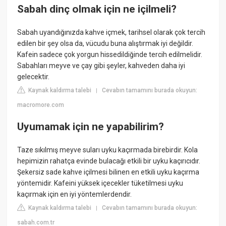
Sabah dinç olmak için ne içilmeli?
Sabah uyandığınızda kahve içmek, tarihsel olarak çok tercih
edilen bir şey olsa da, vücudu buna alıştırmak iyi değildir.
Kafein sadece çok yorgun hissedildiğinde tercih edilmelidir.
Sabahları meyve ve çay gibi şeyler, kahveden daha iyi
gelecektir.
Kaynak kaldırma talebi
Cevabın tamamını burada okuyun:
|
macromore.com
Uyumamak için ne yapabilirim?
Taze sıkılmış meyve suları uyku kaçırmada birebirdir. Kola
hepimizin rahatça evinde bulacağı etkili bir uyku kaçırıcıdır.
Şekersiz sade kahve içilmesi bilinen en etkili uyku kaçırma
yöntemidir. Kafeini yüksek içecekler tüketilmesi uyku
kaçırmak için en iyi yöntemlerdendir.
Kaynak kaldırma talebi
Cevabın tamamını burada okuyun:
|
sabah.com.tr