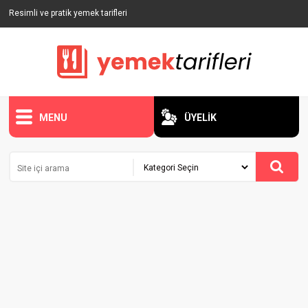
Resimli ve pratik yemek tarifleri
MENU
ÜYELİK