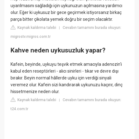
uyarılmasını sağladığı için uykunuzun açılmasına yardımcı
olur. Eğer ki uykusuz bir gece geçirmek istiyorsanız birkaç
parça bitter çikolata yemek doğru bir seçim olacaktır.
Kaynak kaldırma talebi
Cevabın tamamını burada okuyun:
|
migrostv.migros.com.tr
Kahve neden uykusuzluk yapar?
Kafein, beyinde, uykuyu teşvik etmek amacıyla adenozin'i
kabul eden reseptörleri - alıcı sinirleri - tıkar ve devre dışı
bırakır. Beyin normal hâllerde uyku için verdiği sinyali
veremez olur. Kafein sizi kandırarak uykunuzu kaçırır, dinç
hissetmenize neden olur.
Kaynak kaldırma talebi
Cevabın tamamını burada okuyun:
|
t24.com.tr