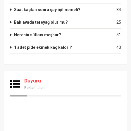
Saat kaçtan sonra çay içilmemeli?
34
Baklavada tereyağ olur mu?
25
Nerenin sütlacı meşhur?
31
1 adet pide ekmek kaç kalori?
43
Duyuru
Reklam alanı