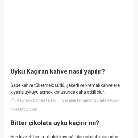
Uyku Kaçıran kahve nasıl yapılır?
Sade kahve tüketmek; sütlü, şekerli ve kremalı kahvelere
kıyasla uykuyu açmak konusunda daha etkili olur.
Kaynak kaldırma talebi
Cevabın tamamını burada okuyun:
|
npistanbul.com
Bitter çikolata uyku kaçırır mı?
Hep lezzet, hep mutluluk kaynağı olan çikolata; vücudun