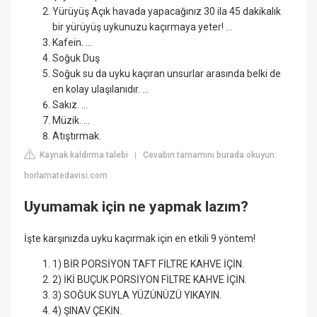
Yürüyüş Açık havada yapacağınız 30 ila 45 dakikalık
bir yürüyüş uykunuzu kaçırmaya yeter! ...
Kafein. ...
Soğuk Duş
Soğuk su da uyku kaçıran unsurlar arasında belki de
en kolay ulaşılanıdır. ...
Sakız. ...
Müzik. ...
Atıştırmak.
Kaynak kaldırma talebi
Cevabın tamamını burada okuyun:
|
horlamatedavisi.com
Uyumamak için ne yapmak lazım?
İşte karşınızda uyku kaçırmak için en etkili 9 yöntem!
1) BİR PORSİYON TAFT FİLTRE KAHVE İÇİN.
2) İKİ BUÇUK PORSİYON FİLTRE KAHVE İÇİN.
3) SOĞUK SUYLA YÜZÜNÜZÜ YIKAYIN.
4) ŞINAV ÇEKİN.