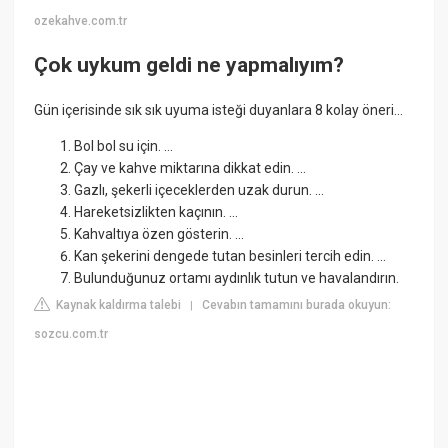
ozekahve.com.tr
Çok uykum geldi ne yapmalıyım?
Gün içerisinde sık sık uyuma isteği duyanlara 8 kolay öneri...
Bol bol su için. ...
Çay ve kahve miktarına dikkat edin. ...
Gazlı, şekerli içeceklerden uzak durun. ...
Hareketsizlikten kaçının. ...
Kahvaltıya özen gösterin. ...
Kan şekerini dengede tutan besinleri tercih edin. ...
Bulunduğunuz ortamı aydınlık tutun ve havalandırın.
Kaynak kaldırma talebi
Cevabın tamamını burada okuyun:
|
sozcu.com.tr