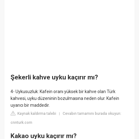
Şekerli kahve uyku kaçırır mı?
4- Uykusuzluk: Kafein oranı yüksek bir kahve olan Türk
kahvesi, uyku düzeninin bozulmasına neden olur. Kafein
uyarıcı bir maddedir.
Kaynak kaldırma talebi
Cevabın tamamını burada okuyun:
|
cnnturk.com
Kakao uyku kaçırır mı?