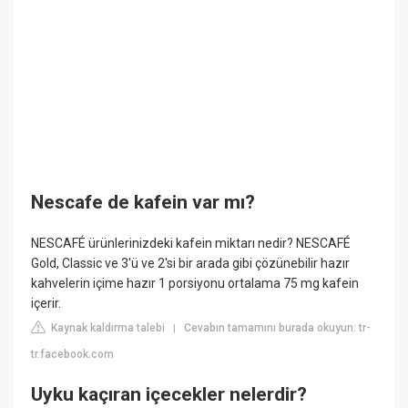
Nescafe de kafein var mı?
NESCAFÉ ürünlerinizdeki kafein miktarı nedir? NESCAFÉ
Gold, Classic ve 3'ü ve 2'si bir arada gibi çözünebilir hazır
kahvelerin içime hazır 1 porsiyonu ortalama 75 mg kafein
içerir.
Kaynak kaldırma talebi
Cevabın tamamını burada okuyun: tr-
|
tr.facebook.com
Uyku kaçıran içecekler nelerdir?