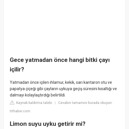
Gece yatmadan önce hangi bitki çayı
içilir?
Yatmadan önce içilen ıhlamur, kekik, sarı kantaron otu ve
papatya çiçeği gibi çayların uykuya geçiş süresini kısaltığı ve
dalmayı kolaylaştırdığı belirtildi.
Kaynak kaldırma talebi
Cevabın tamamını burada okuyun:
|
trthaber.com
Limon suyu uyku getirir mi?