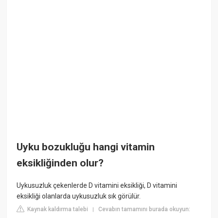
Uyku bozukluğu hangi vitamin
eksikliğinden olur?
Uykusuzluk çekenlerde D vitamini eksikliği, D vitamini
eksikliği olanlarda uykusuzluk sık görülür.
Kaynak kaldırma talebi
Cevabın tamamını burada okuyun:
|