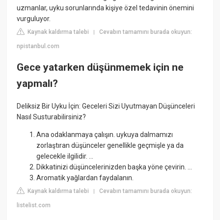
uzmanlar, uyku sorunlarında kişiye özel tedavinin önemini
vurguluyor.
Kaynak kaldırma talebi
Cevabın tamamını burada okuyun:
|
npistanbul.com
Gece yatarken düşünmemek için ne
yapmalı?
Deliksiz Bir Uyku İçin: Geceleri Sizi Uyutmayan Düşünceleri
Nasıl Susturabilirsiniz?
Ana odaklanmaya çalışın. uykuya dalmamızı
zorlaştıran düşünceler genellikle geçmişle ya da
gelecekle ilgilidir. ...
Dikkatinizi düşüncelerinizden başka yöne çevirin. ...
Aromatik yağlardan faydalanın.
Kaynak kaldırma talebi
Cevabın tamamını burada okuyun:
|
listelist.com