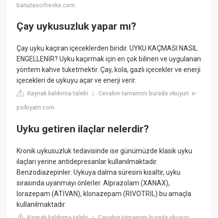
banutascifresko.com
Çay uykusuzluk yapar mı?
Çay uyku kaçıran içeceklerden biridir. UYKU KAÇMASI NASIL
ENGELLENİR? Uyku kaçırmak için en çok bilinen ve uygulanan
yöntem kahve tüketmektir. Çay, kola, gazlı içecekler ve enerji
içecekleri de uykuyu açar ve enerji verir.
Kaynak kaldırma talebi
Cevabın tamamını burada okuyun: e-
|
psikiyatri.com
Uyku getiren ilaçlar nelerdir?
Kronik uykusuzluk tedavisinde ise günümüzde klasik uyku
ilaçları yerine antidepresanlar kullanılmaktadır.
Benzodiazepinler: Uykuya dalma süresini kısaltır, uyku
sırasında uyanmayı önlerler. Alprazolam (XANAX),
lorazepam (ATİVAN), klonazepam (RİVOTRİL) bu amaçla
kullanılmaktadır.
Kaynak kaldırma talebi
Cevabın tamamını burada okuyun:
|