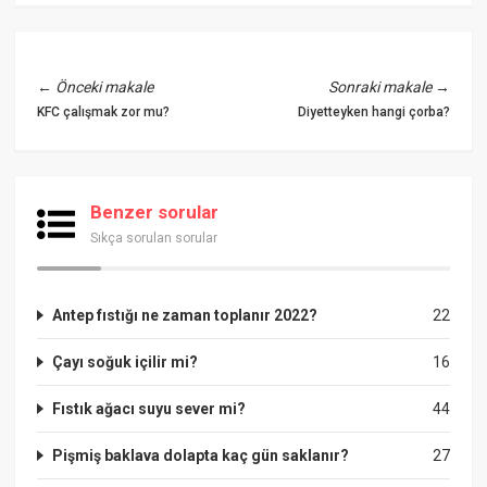
←
Önceki makale
Sonraki makale
→
KFC çalışmak zor mu?
Diyetteyken hangi çorba?
Benzer sorular
Sıkça sorulan sorular
Antep fıstığı ne zaman toplanır 2022?
22
Çayı soğuk içilir mi?
16
Fıstık ağacı suyu sever mi?
44
Pişmiş baklava dolapta kaç gün saklanır?
27