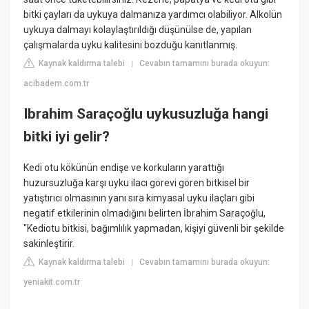
bitki çayları da uykuya dalmanıza yardımcı olabiliyor. Alkolün
uykuya dalmayı kolaylaştırıldığı düşünülse de, yapılan
çalışmalarda uyku kalitesini bozduğu kanıtlanmış.
Kaynak kaldırma talebi
Cevabın tamamını burada okuyun:
|
acibadem.com.tr
Ibrahim Saraçoğlu uykusuzluğa hangi
bitki iyi gelir?
Kedi otu kökünün endişe ve korkuların yarattığı
huzursuzluğa karşı uyku ilacı görevi gören bitkisel bir
yatıştırıcı olmasının yanı sıra kimyasal uyku ilaçları gibi
negatif etkilerinin olmadığını belirten İbrahim Saraçoğlu,
"Kediotu bitkisi, bağımlılık yapmadan, kişiyi güvenli bir şekilde
sakinleştirir.
Kaynak kaldırma talebi
Cevabın tamamını burada okuyun:
|
yeniakit.com.tr