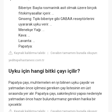
Biberiye: Başta rosmarinik asit olmak üzere birçok
fitokimyasallar içerir. ...
Ginseng: Tıpkı biberiye gibi GABAA reseptörlerini
uyararak uyku verir. ...
Menekşe Yağı: ...
Kava: ...
Lavanta: ...
Papatya:
Kaynak kaldırma talebi
Cevabın tamamını burada okuyun:
|
yeditepehastanesi.com.tr
Uyku için hangi bitki çayı içilir?
Papatya çayı, muhtemelen en iyi bilinen uyku çayıdır ve
yatmadan önce içilmesi gereken çay listesinin en üst
sırasında yer alır. Papatya çayı, sakinleştirici yapısı nedeniyle
yatmadan önce hazır bulundurmanız gereken harika bir
içecektir.
Kaynak kaldırma talebi
Cevabın tamamını burada okuyun:
|