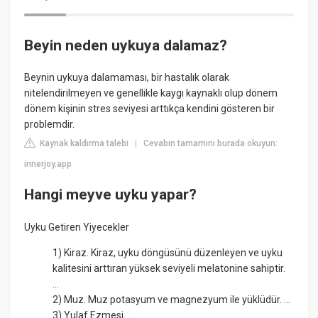
Beyin neden uykuya dalamaz?
Beynin uykuya dalamaması, bir hastalık olarak
nitelendirilmeyen ve genellikle kaygı kaynaklı olup dönem
dönem kişinin stres seviyesi arttıkça kendini gösteren bir
problemdir.
Kaynak kaldırma talebi
Cevabın tamamını burada okuyun:
|
innerjoy.app
Hangi meyve uyku yapar?
Uyku Getiren Yiyecekler
1) Kiraz. Kiraz, uyku döngüsünü düzenleyen ve uyku
kalitesini arttıran yüksek seviyeli melatonine sahiptir.
...
2) Muz. Muz potasyum ve magnezyum ile yüklüdür. ...
3) Yulaf Ezmesi. ...