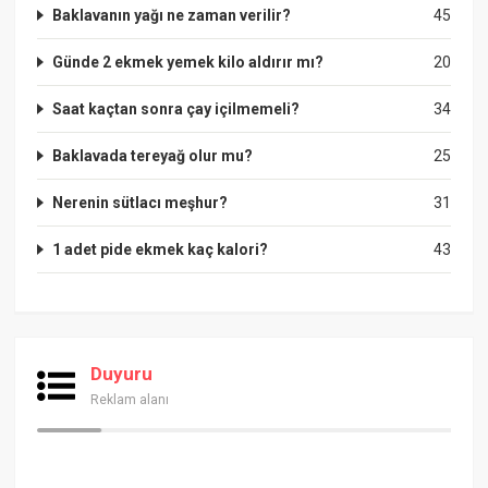
Baklavanın yağı ne zaman verilir?
45
Günde 2 ekmek yemek kilo aldırır mı?
20
Saat kaçtan sonra çay içilmemeli?
34
Baklavada tereyağ olur mu?
25
Nerenin sütlacı meşhur?
31
1 adet pide ekmek kaç kalori?
43
Duyuru
Reklam alanı