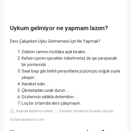
Uykum gelmiyor ne yapmam lazım?
Ders Çalışırken Uyku Gelmemesi İçin Ne Yapmalı?
Odanın camını mutlaka açık bırakın. ...
Kafein içeren içecekler tüketmeniz de işe yarayacak
bir yöntemdir. ...
Saat başı gibi belirli periyotlarla yüzünüzü soğuk suyla
yıkayın. ...
Hareket edin. ...
Çikolatadan uzak durun. ...
Gözlerinizi sıklıkla dinlendirin. ...
Loş bir ortamda ders çalışmayın.
Kaynak kaldırma talebi
Cevabın tamamını burada okuyun:
|
horlamatedavisi.com