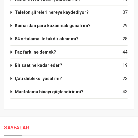
Telefon şifreleri nereye kaydediyor?
37
Kumardan para kazanmak günah mı?
29
84 ortalama ile takdir alınır mı?
28
Faz farkı ne demek?
44
Bir saat ne kadar eder?
19
Çatı dubleksi yasal mı?
23
Mantolama binayı güçlendirir mi?
43
SAYFALAR