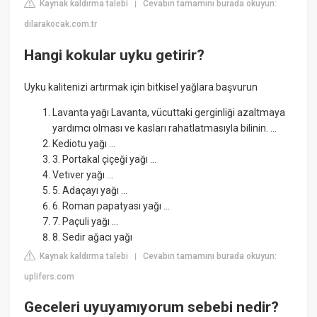
Kaynak kaldırma talebi
Cevabın tamamını burada okuyun:
|
dilarakocak.com.tr
Hangi kokular uyku getirir?
Uyku kalitenizi artırmak için bitkisel yağlara başvurun
Lavanta yağı Lavanta, vücuttaki gerginliği azaltmaya
yardımcı olması ve kasları rahatlatmasıyla bilinin. ...
Kediotu yağı ...
3. Portakal çiçeği yağı ...
Vetiver yağı ...
5. Adaçayı yağı ...
6. Roman papatyası yağı ...
7. Paçuli yağı ...
8. Sedir ağacı yağı
Kaynak kaldırma talebi
Cevabın tamamını burada okuyun:
|
uplifers.com
Geceleri uyuyamıyorum sebebi nedir?