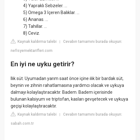
4) Yapraklı Sebzeler. ...
5) Omega 3 İçeren Balıklar. ...
6) Ananas. ...
7) Tahıllar. ...
8) Ceviz.
Kaynak kaldırma talebi
Cevabın tamamını burada okuyun:
|
nefisyemektarifleri.com
En iyi ne uyku getirir?
Ilık süt. Uyumadan yarım saat önce içine ılık bir bardak süt,
beynin ve zihnin rahatlamasına yardımcı olacak ve uykuya
dalmayı kolaylaştıracaktır. Badem. Badem içerisinde
bulunan kalsiyum ve triptofan, kasları gevşetecek ve uykuya
geçişi kolaylaştıracaktır.
Kaynak kaldırma talebi
Cevabın tamamını burada okuyun:
|
sabah.com.tr