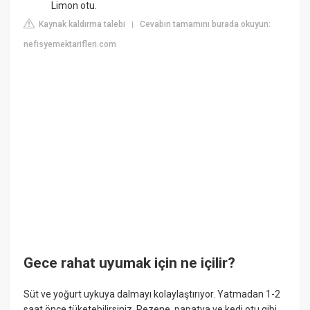
Limon otu.
Kaynak kaldırma talebi
Cevabın tamamını burada okuyun:
|
nefisyemektarifleri.com
Gece rahat uyumak için ne içilir?
Süt ve yoğurt uykuya dalmayı kolaylaştırıyor. Yatmadan 1-2
saat önce tüketebilirsiniz. Rezene, papatya ve kedi otu gibi