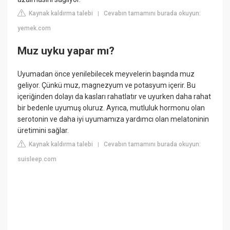
Kaynak kaldırma talebi
Cevabın tamamını burada okuyun:
|
yemek.com
Muz uyku yapar mı?
Uyumadan önce yenilebilecek meyvelerin başında muz
geliyor. Çünkü muz, magnezyum ve potasyum içerir. Bu
içeriğinden dolayı da kasları rahatlatır ve uyurken daha rahat
bir bedenle uyumuş oluruz. Ayrıca, mutluluk hormonu olan
serotonin ve daha iyi uyumamıza yardımcı olan melatoninin
üretimini sağlar.
Kaynak kaldırma talebi
Cevabın tamamını burada okuyun:
|
suisleep.com