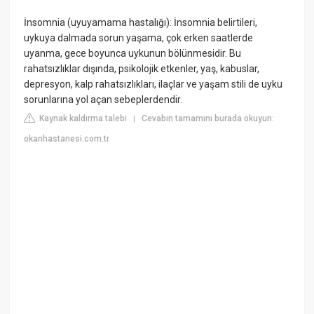
İnsomnia (uyuyamama hastalığı): İnsomnia belirtileri,
uykuya dalmada sorun yaşama, çok erken saatlerde
uyanma, gece boyunca uykunun bölünmesidir. Bu
rahatsızlıklar dışında, psikolojik etkenler, yaş, kabuslar,
depresyon, kalp rahatsızlıkları, ilaçlar ve yaşam stili de uyku
sorunlarına yol açan sebeplerdendir.
Kaynak kaldırma talebi
Cevabın tamamını burada okuyun:
|
okanhastanesi.com.tr