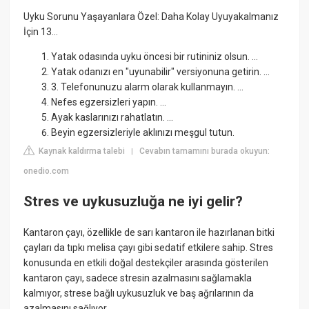
Uyku Sorunu Yaşayanlara Özel: Daha Kolay Uyuyakalmanız
İçin 13...
Yatak odasında uyku öncesi bir rutininiz olsun. ...
Yatak odanızı en "uyunabilir" versiyonuna getirin. ...
3. Telefonunuzu alarm olarak kullanmayın. ...
Nefes egzersizleri yapın. ...
Ayak kaslarınızı rahatlatın. ...
Beyin egzersizleriyle aklınızı meşgul tutun.
Kaynak kaldırma talebi
Cevabın tamamını burada okuyun:
|
onedio.com
Stres ve uykusuzluğa ne iyi gelir?
Kantaron çayı, özellikle de sarı kantaron ile hazırlanan bitki
çayları da tıpkı melisa çayı gibi sedatif etkilere sahip. Stres
konusunda en etkili doğal destekçiler arasında gösterilen
kantaron çayı, sadece stresin azalmasını sağlamakla
kalmıyor, strese bağlı uykusuzluk ve baş ağrılarının da
azalmasını sağlıyor.