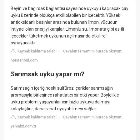
Beyin ve bağırsak bağlantısı sayesinde uykuyu kaçıracak çay
uyku üzerinde oldukça etkili olabilen bir içecektir. Yüksek
antioksidanlı besinler arasında bulunan limon, vücudun
ihtiyacı olan enerjiyi karşılar. Limonlu su, limonata gibi asitli
içecekler tüketmek uykunun açılmasında etkili rol
oynayacaktır.
Kaynak kaldırma talebi
Cevabın tamamını burada okuyun:
|
npistanbul.com
Sarımsak uyku yapar mı?
Sarımsağın içeriğindeki sülfüroz içerikler sarımsağın
aromasıyla birleşince rahatlatıcı bir etki yapar. Böylelikle
uyku problemi yaşayanlar için hızla uykuya dalmayı
kolaylaştırır, daha rahat uyuyabilmeyi sağlar.
Kaynak kaldırma talebi
Cevabın tamamını burada okuyun:
|
yeniakit.com.tr