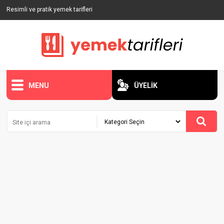
Resimli ve pratik yemek tarifleri
MENU
ÜYELİK