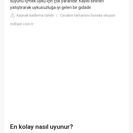
suyunu içmek uyku için çok yararlıdır. Kayısı sinirleri
yatıştırarak uykusuzluğa iyi gelen bir gıdadır.
Kaynak kaldırma talebi
Cevabın tamamını burada okuyun:
|
milliyet.com.tr
En kolay nasıl uyunur?