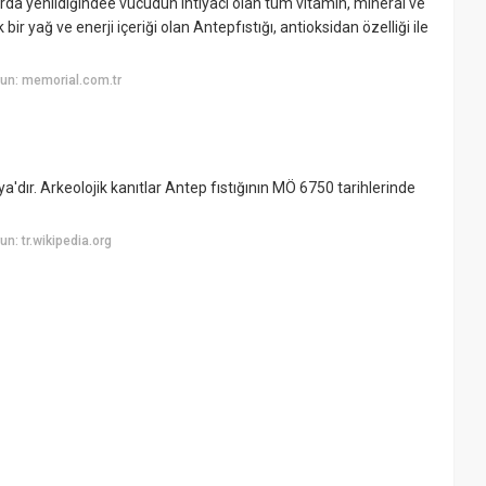
arda yenildiğindee vücudun ihtiyacı olan tüm vitamin, mineral ve
ir yağ ve enerji içeriği olan Antepfıstığı, antioksidan özelliği ile
un: memorial.com.tr
a'dır. Arkeolojik kanıtlar Antep fıstığının MÖ 6750 tarihlerinde
: tr.wikipedia.org