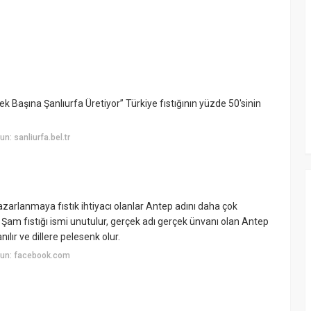
k Başına Şanlıurfa Üretiyor” Türkiye fıstığının yüzde 50'sinin
: sanliurfa.bel.tr
azarlanmaya fıstık ihtiyacı olanlar Antep adını daha çok
 Şam fıstığı ismi unutulur, gerçek adı gerçek ünvanı olan Antep
nılır ve dillere pelesenk olur.
yun: facebook.com