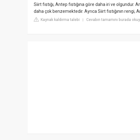
Siirt fıstığı, Antep fıstığına göre daha iri ve olgundur. A
daha çok benzemektedir. Ayrıca Siirt fıstığının rengi, An
Kaynak kaldırma talebi
Cevabın tamamını burada okuyu
|