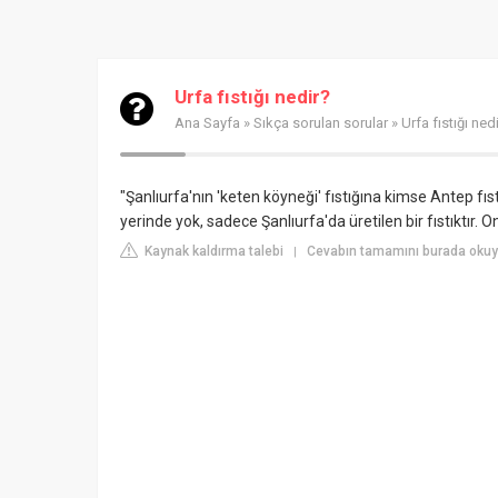
Urfa fıstığı nedir?
Ana Sayfa
»
Sıkça sorulan sorular
» Urfa fıstığı ned
"Şanlıurfa'nın 'keten köyneği' fıstığına kimse Antep fıs
yerinde yok, sadece Şanlıurfa'da üretilen bir fıstıktı
Kaynak kaldırma talebi
Cevabın tamamını burada okuy
|