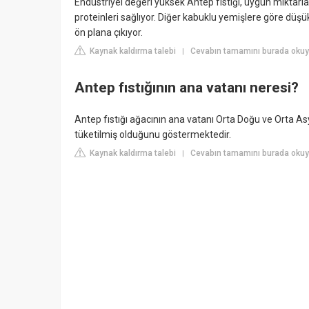
Endüstriyel değeri yüksek Antep fıstığı, uygun miktarl
proteinleri sağlıyor. Diğer kabuklu yemişlere göre düşük b
ön plana çıkıyor.
Kaynak kaldırma talebi
Cevabın tamamını burada okuy
|
Antep fıstığının ana vatanı neresi?
Antep fıstığı ağacının ana vatanı Orta Doğu ve Orta Asy
tüketilmiş olduğunu göstermektedir.
Kaynak kaldırma talebi
Cevabın tamamını burada okuyun
|