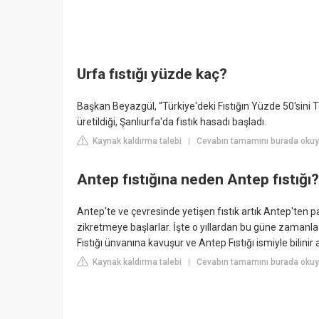
Urfa fıstığı yüzde kaç?
Başkan Beyazgül, “Türkiye'deki Fıstığın Yüzde 50'sini Te
üretildiği, Şanlıurfa'da fıstık hasadı başladı.
Kaynak kaldırma talebi
Cevabın tamamını burada okuyun
|
Antep fıstığına neden Antep fıstığı?
Antep'te ve çevresinde yetişen fıstık artık Antep'ten p
zikretmeye başlarlar. İşte o yıllardan bu güne zamanla
Fıstığı ünvanına kavuşur ve Antep Fıstığı ismiyle bilinir a
Kaynak kaldırma talebi
Cevabın tamamını burada oku
|