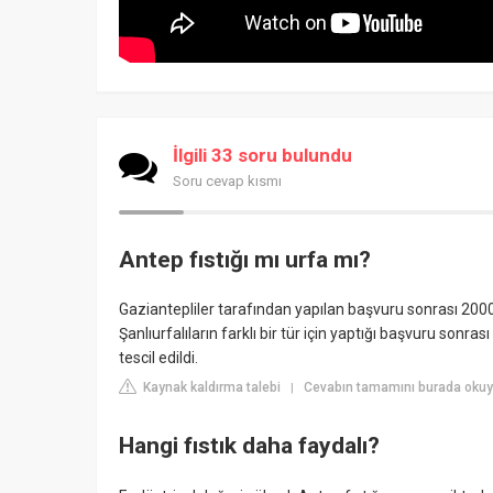
İlgili 33 soru bulundu
Soru cevap kısmı
Antep fıstığı mı urfa mı?
Gaziantepliler tarafından yapılan başvuru sonrası 2000 y
Şanlıurfalıların farklı bir tür için yaptığı başvuru sonra
tescil edildi.
Kaynak kaldırma talebi
Cevabın tamamını burada okuy
|
Hangi fıstık daha faydalı?