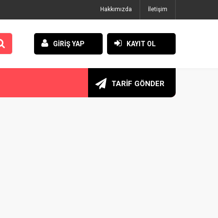
Hakkımızda
İletişim
GİRİŞ YAP
KAYIT OL
TARİF GÖNDER