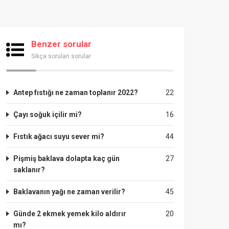
Benzer sorular
Sıkça sorulan sorular
Antep fıstığı ne zaman toplanır 2022?
22
Çayı soğuk içilir mi?
16
Fıstık ağacı suyu sever mi?
44
Pişmiş baklava dolapta kaç gün
27
saklanır?
Baklavanın yağı ne zaman verilir?
45
Günde 2 ekmek yemek kilo aldırır
20
mı?