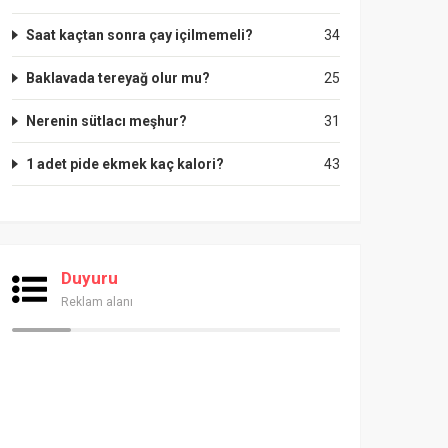
Saat kaçtan sonra çay içilmemeli?
34
Baklavada tereyağ olur mu?
25
Nerenin sütlacı meşhur?
31
1 adet pide ekmek kaç kalori?
43
Duyuru
Reklam alanı