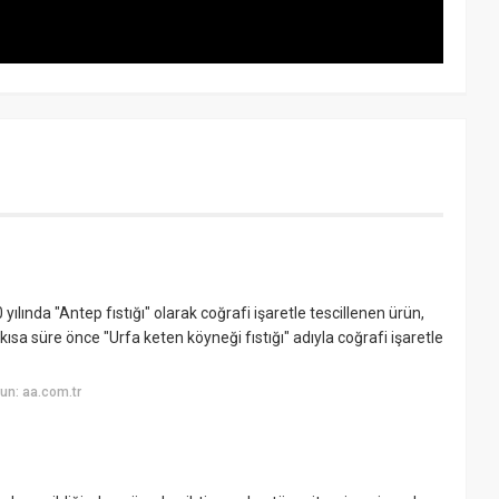
ılında "Antep fıstığı" olarak coğrafi işaretle tescillenen ürün,
sı kısa süre önce "Urfa keten köyneği fıstığı" adıyla coğrafi işaretle
un: aa.com.tr