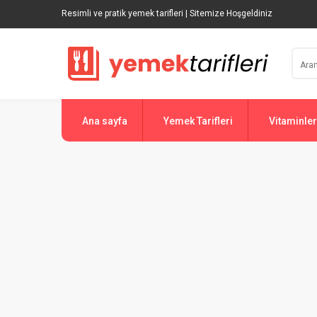
Resimli ve pratik yemek tarifleri | Sitemize Hoşgeldiniz
Ana sayfa
Yemek Tarifleri
Vitaminler