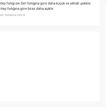
ntep fıstığı ise Siirt fıstığına göre daha küçük ve silindir şekline
tep fıstığına göre biraz daha açıktır.
n: fistalora.com.tr