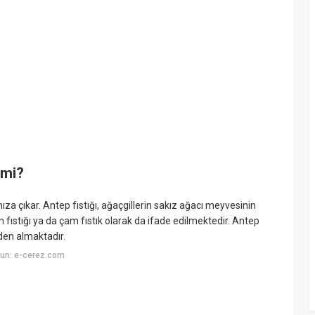
 mi?
ımıza çıkar. Antep fıstığı, ağaçgillerin sakız ağacı meyvesinin
ıstığı ya da çam fıstık olarak da ifade edilmektedir. Antep
nden almaktadır.
un: e-cerez.com