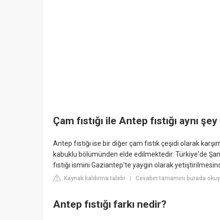
Çam fıstığı ile Antep fıstığı aynı şey
Antep fıstığı ise bir diğer çam fıstık çeşidi olarak karş
kabuklu bölümünden elde edilmektedir. Türkiye'de Şam f
fıstığı ismini Gaziantep'te yaygın olarak yetiştirilmesi
Kaynak kaldırma talebi
Cevabın tamamını burada okuy
|
Antep fıstığı farkı nedir?