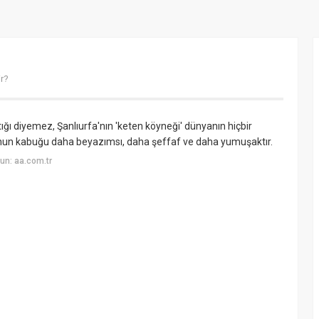
ir?
tığı diyemez, Şanlıurfa'nın 'keten köyneği' dünyanın hiçbir
r. Onun kabuğu daha beyazımsı, daha şeffaf ve daha yumuşaktır.
un: aa.com.tr